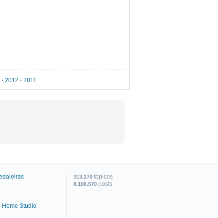
·
2012
·
2011
J
J
P
edaleiras
tópicos
313.270
posts
8.106.570
e Home Studio