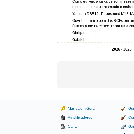
Como eu vejo a caixa de som nesse 
momento no meu orçamento e mais ou
Yamaha DBR12, Turbosound M12, Ma
Ouvi falar muito bem das RCFs em um 
últimas a me fazer decidir por uma c
Obrigado,
Gabriel
2026
· 2025 ·
MAURICIO LUIZ BERTOLA EM 17/06/2020
Tá falado!
MAURICIO LUIZ BERTOLA EM 12/04/2020
Olá Ismah (não sei seu nome)!
Não repare com as brincadeiras que e
EM 01/03/2020
Música em Geral
Gui
Fala Ismah, beleza? Cara, tô montan
Amplificadores
Con
deveria na protoboard. Se não for t
algum furo que eu deixei passar? Eu 
Canto
Gai
partes, uma hora funcionou e depois 