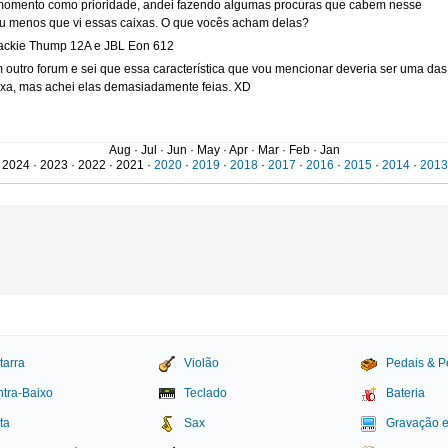
momento como prioridade, andei fazendo algumas procuras que cabem nesse
 menos que vi essas caixas. O que vocês acham delas?
ckie Thump 12A e JBL Eon 612
outro forum e sei que essa característica que vou mencionar deveria ser uma das
aixa, mas achei elas demasiadamente feias. XD
Aug · Jul · Jun · May · Apr · Mar · Feb · Jan
 2024 · 2023 · 2022 · 2021 ·
2020
·
2019
·
2018
·
2017
·
2016
·
2015
·
2014
·
2013
Niterói
·
R
Niterói
·
R
stou fazendo lá no tópico do Casper sobre música eletrônica, ok.
Jundiaí
·
S
tarra
Violão
Pedais & P
do um pedalzinho besta aqui em casa, e por algum motivo não funcionou como
tra-Baixo
Teclado
Bateria
e incomodar muito, vc pode dar uma olhada no desenho do esquema pra ver se tem
tô achando que é a protoboard que tá zicada, mas enfim... Eu fui montando por
ta
Sax
Gravação 
não funcionou mais, e agora funciona só metade (por essa intermitência que eu