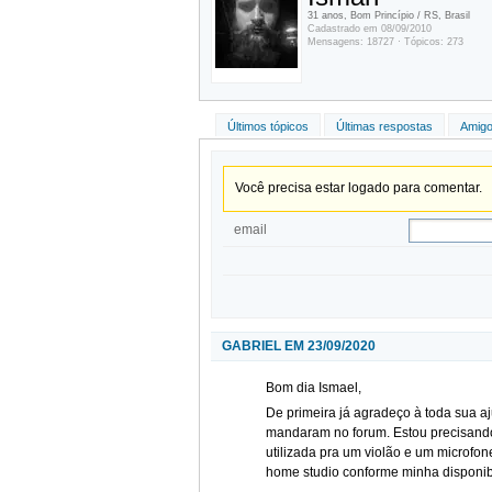
31 anos, Bom Princípio / RS, Brasil
Cadastrado em 08/09/2010
Mensagens: 18727 · Tópicos: 273
Últimos tópicos
Últimas respostas
Amigo
Você precisa estar logado para comentar.
email
GABRIEL EM 23/09/2020
Bom dia Ismael,
De primeira já agradeço à toda sua a
mandaram no forum. Estou precisando
utilizada pra um violão e um micro
home studio conforme minha disponibi