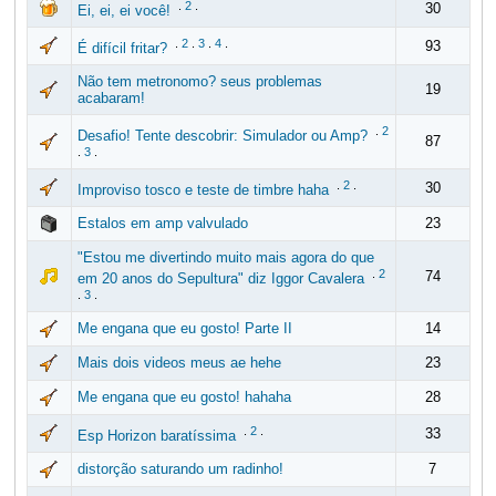
.
2
.
30
Ei, ei, ei você!
.
2
.
3
.
4
.
93
É difícil fritar?
Não tem metronomo? seus problemas
19
acabaram!
.
2
Desafio! Tente descobrir: Simulador ou Amp?
87
.
3
.
.
2
.
30
Improviso tosco e teste de timbre haha
Estalos em amp valvulado
23
"Estou me divertindo muito mais agora do que
.
2
74
em 20 anos do Sepultura" diz Iggor Cavalera
.
3
.
Me engana que eu gosto! Parte II
14
Mais dois videos meus ae hehe
23
Me engana que eu gosto! hahaha
28
.
2
.
33
Esp Horizon baratíssima
distorção saturando um radinho!
7