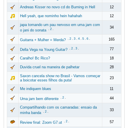
Andreas Kisser no novo cd do Burning in Hell
12
Hell yeah, que nominho hein hahahah
12
japa tomando um pau nervoso em uma jam com
34
.
2
.
o jani do sonata
.
2
.
3
.
4
.
5
.
6
.
165
Guitarra + Mulher = Merda?
.
2
.
3
.
77
Della Vega na Young Guitar?
Caralho! Bc Rico?
18
Duvida cruel na maneira de palhetar
28
Saxon cancela show no Brasil - Vamos começar
23
a boicotar esses filhos da puta!
Me indiquem blues
11
.
2
.
44
Uma jam bem diferente
Compartilhando com os camaradas: ensaio da
33
.
2
.
minha banda
.
2
.
57
Review final: Zoom G7.ut