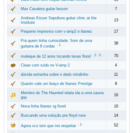
Max Cavalera guitar lesson
7
Andreas Kisser Sepultura guitar clinic at the
13
Institute
Pequeno improviso com v-amp2 e ibanez
17
Pra quem tinha curiosidade: Som de uma
38
.
2
.
guitarra de 8 cordas
.
2
.
3
.
70
muleque de 12 anos tocando texas flood
Clean com ruído no V-amp 2
4
dúvida estranha sobre o dedo mindinho
11
Quanto vale um braço de Ibanez Prestige
8
Membro do The Haunted relata ida a uma sauna
16
gay
Nova linha Ibanez rg fixed
10
Buscando uma solução pra floyd rose
14
.
2
.
52
Agora vcs tem que me respeitar