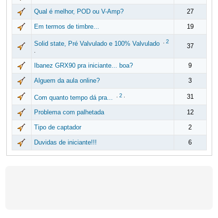
Qual é melhor, POD ou V-Amp?
27
Em termos de timbre...
19
.
2
Solid state, Pré Valvulado e 100% Valvulado
37
.
Ibanez GRX90 pra iniciante... boa?
9
Alguem da aula online?
3
.
2
.
31
Com quanto tempo dá pra...
Problema com palhetada
12
Tipo de captador
2
Duvidas de iniciante!!!
6