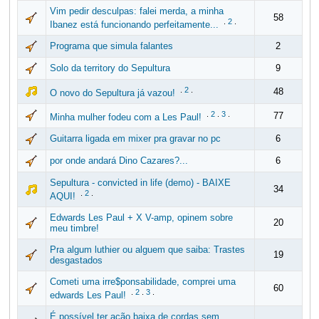
Vim pedir desculpas: falei merda, a minha
58
.
2
.
Ibanez está funcionando perfeitamente...
Programa que simula falantes
2
Solo da territory do Sepultura
9
.
2
.
48
O novo do Sepultura já vazou!
.
2
.
3
.
77
Minha mulher fodeu com a Les Paul!
Guitarra ligada em mixer pra gravar no pc
6
por onde andará Dino Cazares?...
6
Sepultura - convicted in life (demo) - BAIXE
34
.
2
.
AQUI!
Edwards Les Paul + X V-amp, opinem sobre
20
meu timbre!
Pra algum luthier ou alguem que saiba: Trastes
19
desgastados
Cometi uma irre$ponsabilidade, comprei uma
60
.
2
.
3
.
edwards Les Paul!
É possível ter ação baixa de cordas sem