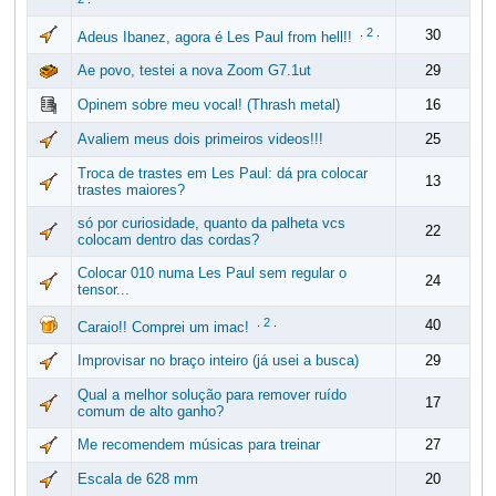
.
2
.
30
Adeus Ibanez, agora é Les Paul from hell!!
Ae povo, testei a nova Zoom G7.1ut
29
Opinem sobre meu vocal! (Thrash metal)
16
Avaliem meus dois primeiros videos!!!
25
Troca de trastes em Les Paul: dá pra colocar
13
trastes maiores?
só por curiosidade, quanto da palheta vcs
22
colocam dentro das cordas?
Colocar 010 numa Les Paul sem regular o
24
tensor...
.
2
.
40
Caraio!! Comprei um imac!
Improvisar no braço inteiro (já usei a busca)
29
Qual a melhor solução para remover ruído
17
comum de alto ganho?
Me recomendem músicas para treinar
27
Escala de 628 mm
20