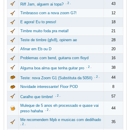
.
2
.
43
Riff Jam, alguem ai topa?
Timbrasso com a nova zoom G7!
12
E agora! Eu to preso!
18
Timbre muito foda pra metal!
21
Teste de timbre (gfx8), opinem ae
28
Afinar em Eb ou D
20
Problemas com bend, guitarra com floyd
16
.
2
.
38
Alguma boa alma que tenha guitar pro
.
2
.
44
Teste: nova Zoom G1 (Substituta da 505II)
Novidade interessante! Floor POD
8
.
2
.
57
Caralho que timbre!
Muleque de 5 anos eh processado e quase vai
44
.
2
.
preso hahaha
Me recomendem Mpb e musicas com dedilhado
35
.
2
.