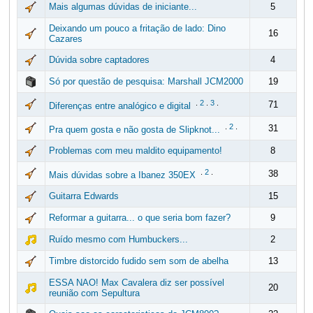
Mais algumas dúvidas de iniciante...
5
Deixando um pouco a fritação de lado: Dino
16
Cazares
Dúvida sobre captadores
4
Só por questão de pesquisa: Marshall JCM2000
19
.
2
.
3
.
71
Diferenças entre analógico e digital
.
2
.
31
Pra quem gosta e não gosta de Slipknot...
Problemas com meu maldito equipamento!
8
.
2
.
38
Mais dúvidas sobre a Ibanez 350EX
Guitarra Edwards
15
Reformar a guitarra... o que seria bom fazer?
9
Ruído mesmo com Humbuckers...
2
Timbre distorcido fudido sem som de abelha
13
ESSA NAO! Max Cavalera diz ser possível
20
reunião com Sepultura