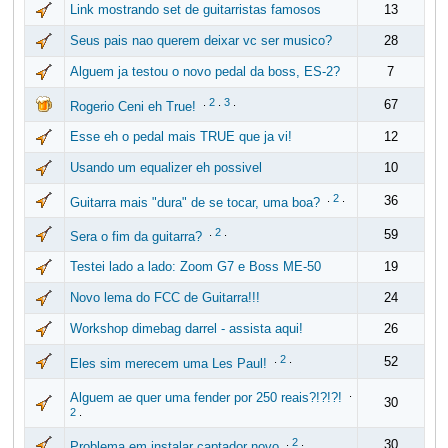
Link mostrando set de guitarristas famosos
13
Seus pais nao querem deixar vc ser musico?
28
Alguem ja testou o novo pedal da boss, ES-2?
7
.
2
.
3
.
67
Rogerio Ceni eh True!
Esse eh o pedal mais TRUE que ja vi!
12
Usando um equalizer eh possivel
10
.
2
.
36
Guitarra mais "dura" de se tocar, uma boa?
.
2
.
59
Sera o fim da guitarra?
Testei lado a lado: Zoom G7 e Boss ME-50
19
Novo lema do FCC de Guitarra!!!
24
Workshop dimebag darrel - assista aqui!
26
.
2
.
52
Eles sim merecem uma Les Paul!
.
Alguem ae quer uma fender por 250 reais?!?!?!
30
2
.
.
2
.
30
Problema em instalar captador novo