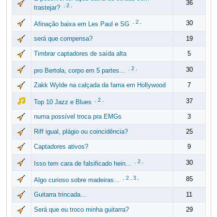
36
.
2
.
trastejar?
.
2
.
30
Afinação baixa em Les Paul e SG
será que compensa?
19
Timbrar captadores de saída alta
5
.
2
.
30
pro Bertola, corpo em 5 partes...
Zakk Wylde na calçada da fama em Hollywood
7
.
2
.
37
Top 10 Jazz e Blues
numa possível troca pra EMGs
3
Riff igual, plágio ou coincidência?
25
Captadores ativos?
9
.
2
.
30
Isso tem cara de falsificado hein...
.
2
.
3
.
85
Algo curioso sobre madeiras...
Guitarra trincada...
11
Será que eu troco minha guitarra?
29