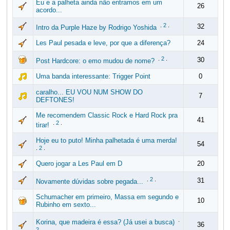
Eu e a palheta ainda não entramos em um
26
acordo...
.
2
.
32
Intro da Purple Haze by Rodrigo Yoshida
Les Paul pesada e leve, por que a diferença?
24
.
2
.
30
Post Hardcore: o emo mudou de nome?
Uma banda interessante: Trigger Point
0
caralho... EU VOU NUM SHOW DO
7
DEFTONES!
Me recomendem Classic Rock e Hard Rock pra
41
.
2
.
tirar!
Hoje eu to puto! Minha palhetada é uma merda!
54
.
2
.
Quero jogar a Les Paul em D
20
.
2
.
31
Novamente dúvidas sobre pegada...
Schumacher em primeiro, Massa em segundo e
10
Rubinho em sexto...
.
Korina, que madeira é essa? (Já usei a busca)
36
2
.