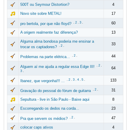
500T ou Seymour Distortion?
4
Novo site sobre METAL!
17
.
2
.
3
.
60
pro bertola, por que não floyd?
A origem realmente faz diferença?
13
Alguma alma bondosa poderia me ensinar a
33
.
2
.
trocar os captadores?
.
2
.
44
Problemas na parte elétrica...
.
2
.
Alguem aí me ajuda a regular essa Edge III!
64
3
.
.
2
.
3
.
4
.
5
.
133
Ibanez, que vergonha!!! ...
.
2
.
31
Gravação do pessoal do fórum de guitarra
Sepultura - live in São Paulo - Baixe aqui
8
Escorregando os dedos na corda...
23
.
2
.
47
Pra que servem os médios?
colocar caps ativos
4