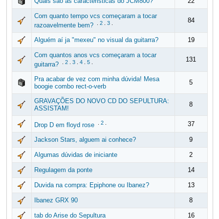
Quais sao as caracteristicas do JCM800?
22
Com quanto tempo vcs começaram a tocar
84
.
2
.
3
.
razoavelmente bem?
Alguém aí ja "mexeu" no visual da guitarra?
19
Com quantos anos vcs começaram a tocar
131
.
2
.
3
.
4
.
5
.
guitarra?
Pra acabar de vez com minha dúvida! Mesa
5
boogie combo rect-o-verb
GRAVAÇÕES DO NOVO CD DO SEPULTURA:
8
ASSISTAM!
.
2
.
37
Drop D em floyd rose
Jackson Stars, alguem ai conhece?
9
Algumas dúvidas de iniciante
2
Regulagem da ponte
14
Duvida na compra: Epiphone ou Ibanez?
13
Ibanez GRX 90
8
tab do Arise do Sepultura
16