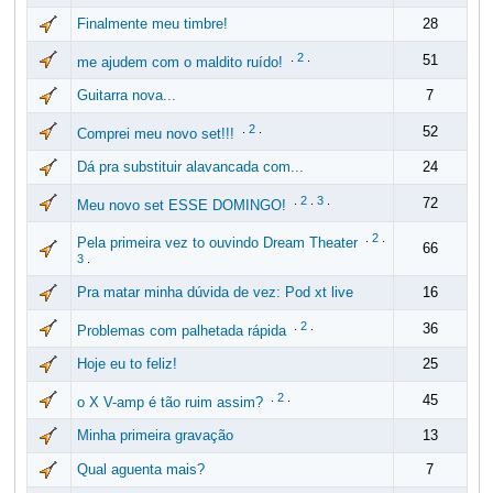
Finalmente meu timbre!
28
.
2
.
51
me ajudem com o maldito ruído!
Guitarra nova...
7
.
2
.
52
Comprei meu novo set!!!
Dá pra substituir alavancada com...
24
.
2
.
3
.
72
Meu novo set ESSE DOMINGO!
.
2
.
Pela primeira vez to ouvindo Dream Theater
66
3
.
Pra matar minha dúvida de vez: Pod xt live
16
.
2
.
36
Problemas com palhetada rápida
Hoje eu to feliz!
25
.
2
.
45
o X V-amp é tão ruim assim?
Minha primeira gravação
13
Qual aguenta mais?
7