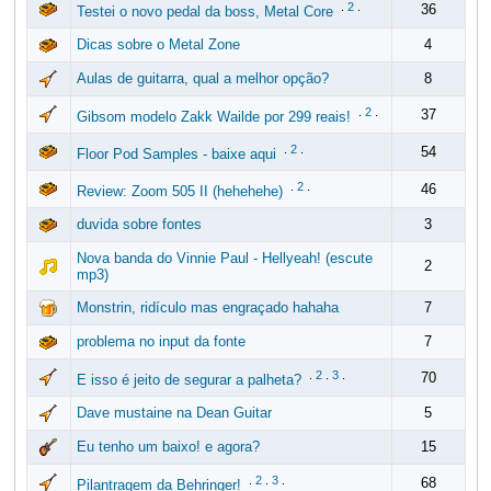
.
2
.
36
Testei o novo pedal da boss, Metal Core
Dicas sobre o Metal Zone
4
Aulas de guitarra, qual a melhor opção?
8
.
2
.
37
Gibsom modelo Zakk Wailde por 299 reais!
.
2
.
54
Floor Pod Samples - baixe aqui
.
2
.
46
Review: Zoom 505 II (hehehehe)
duvida sobre fontes
3
Nova banda do Vinnie Paul - Hellyeah! (escute
2
mp3)
Monstrin, ridículo mas engraçado hahaha
7
problema no input da fonte
7
.
2
.
3
.
70
E isso é jeito de segurar a palheta?
Dave mustaine na Dean Guitar
5
Eu tenho um baixo! e agora?
15
.
2
.
3
.
68
Pilantragem da Behringer!