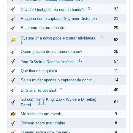
.
2
.
32
Duvida! Qual guita eu uso na banda?
Pequena demo captador Seymour Distortion
21
Esse cara eh um monstro...
29
.
2
.
System of a down pode encerrar atividades.
62
3
.
Quem precisa de instrumento bom?
25
.
2
.
57
Jam DrStein e Rodrigo Yoshida
Que ibanez esquisita...
11
Se eu mudar apenas o captador da ponte...
14
.
2
.
49
Dr Stein, Te desafio!
G3 com Kerry King, Zakk Wylde e Dimebag
61
.
2
.
3
.
Darrel...
Me indiquem um reverb...
9
Opinem sobre meu timbre...
8
Quando sera a proxima jam?
9