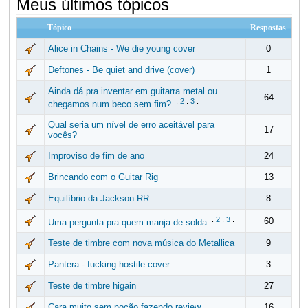
Meus últimos tópicos
Tópico
Respostas
Alice in Chains - We die young cover
0
Deftones - Be quiet and drive (cover)
1
Ainda dá pra inventar em guitarra metal ou
64
.
2
.
3
.
chegamos num beco sem fim?
Qual seria um nível de erro aceitável para
17
vocês?
Improviso de fim de ano
24
Brincando com o Guitar Rig
13
Equilíbrio da Jackson RR
8
.
2
.
3
.
60
Uma pergunta pra quem manja de solda
Teste de timbre com nova música do Metallica
9
Pantera - fucking hostile cover
3
Teste de timbre higain
27
Cara muito sem noção fazendo review
16