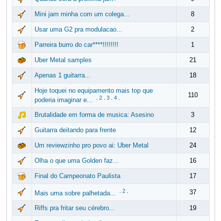
Mini jam minha com um colega...
8
Usar uma G2 pra modulacao...
2
Parreira burro do car****!!!!!!!!
1
Uber Metal samples
21
Apenas 1 guitarra...
18
Hoje toquei no equipamento mais top que
110
.
2
.
3
.
4
.
poderia imaginar e...
Brutalidade em forma de musica: Asesino
3
Guitarra deitando para frente
12
Um reviewzinho pro povo ai: Uber Metal
24
Olha o que uma Golden faz...
16
Final do Campeonato Paulista
17
.
2
.
37
Mais uma sobre palhetada...
Riffs pra fritar seu cérebro...
19