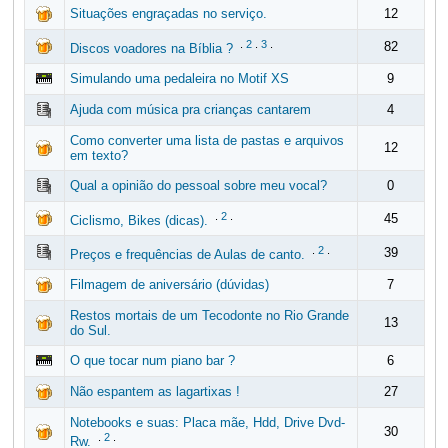
Situações engraçadas no serviço.
12
.
2
.
3
.
82
Discos voadores na Bíblia ?
Simulando uma pedaleira no Motif XS
9
Ajuda com música pra crianças cantarem
4
Como converter uma lista de pastas e arquivos
12
em texto?
Qual a opinião do pessoal sobre meu vocal?
0
.
2
.
45
Ciclismo, Bikes (dicas).
.
2
.
39
Preços e frequências de Aulas de canto.
Filmagem de aniversário (dúvidas)
7
Restos mortais de um Tecodonte no Rio Grande
13
do Sul.
O que tocar num piano bar ?
6
Não espantem as lagartixas !
27
Notebooks e suas: Placa mãe, Hdd, Drive Dvd-
30
.
2
.
Rw.