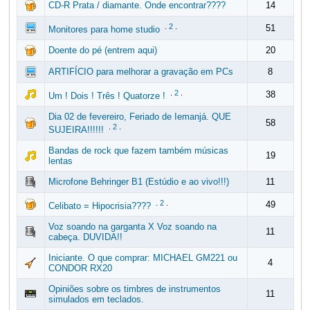
CD-R Prata / diamante. Onde encontrar????
14
.
2
.
51
Monitores para home studio
Doente do pé (entrem aqui)
20
ARTIFÍCIO para melhorar a gravação em PCs
8
.
2
.
38
Um ! Dois ! Três ! Quatorze !
Dia 02 de fevereiro, Feriado de Iemanjá. QUE
58
.
2
.
SUJEIRA!!!!!!
Bandas de rock que fazem também músicas
19
lentas
Microfone Behringer B1 (Estúdio e ao vivo!!!)
11
.
2
.
49
Celibato = Hipocrisia????
Voz soando na garganta X Voz soando na
11
cabeça. DUVIDA!!
Iniciante. O que comprar: MICHAEL GM221 ou
4
CONDOR RX20
Opiniões sobre os timbres de instrumentos
11
simulados em teclados.