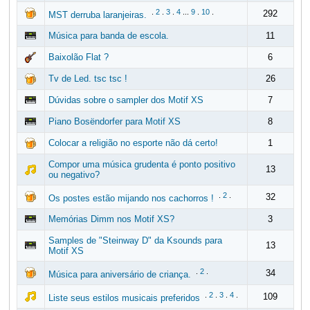
.
2
.
3
.
4
...
9
.
10
.
292
MST derruba laranjeiras.
Música para banda de escola.
11
Baixolão Flat ?
6
Tv de Led. tsc tsc !
26
Dúvidas sobre o sampler dos Motif XS
7
Piano Bosëndorfer para Motif XS
8
Colocar a religião no esporte não dá certo!
1
Compor uma música grudenta é ponto positivo
13
ou negativo?
.
2
.
32
Os postes estão mijando nos cachorros !
Memórias Dimm nos Motif XS?
3
Samples de "Steinway D" da Ksounds para
13
Motif XS
.
2
.
34
Música para aniversário de criança.
.
2
.
3
.
4
.
109
Liste seus estilos musicais preferidos