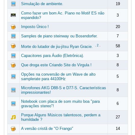
Simulação de ambiente.
19
Como fazer um bom Ac. Piano no Motif ES não
3
espandido?
Imposto Único !
20
Samples de piano steinway ou Bosendorfer.
7
.
2
.
58
Morte do lutador de jiu-jítsu Ryan Gracie.
Capacitores para Áudio (Eletrônica).
3
Que droga este Criando Site do Virgula !
8
Opções na conversão de um Wave de alto
5
samplerate para 44100Hz
Microfones AKG D88-S e D77-S. Características
8
impressionantes!
Notebook com placa de som muito boa "para
6
gravações stereo"!
Porque Alguns Músicos talentosos, perdem a
27
humildade ?
A versão cristã de "O Frango"
14