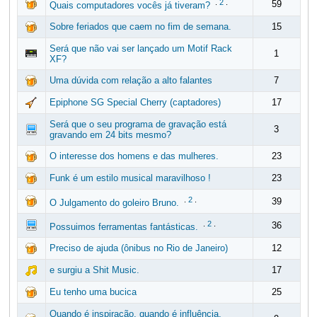
.
2
.
59
Quais computadores vocês já tiveram?
Sobre feriados que caem no fim de semana.
15
Será que não vai ser lançado um Motif Rack
1
XF?
Uma dúvida com relação a alto falantes
7
Epiphone SG Special Cherry (captadores)
17
Será que o seu programa de gravação está
3
gravando em 24 bits mesmo?
O interesse dos homens e das mulheres.
23
Funk é um estilo musical maravilhoso !
23
.
2
.
39
O Julgamento do goleiro Bruno.
.
2
.
36
Possuimos ferramentas fantásticas.
Preciso de ajuda (ônibus no Rio de Janeiro)
12
e surgiu a Shit Music.
17
Eu tenho uma bucica
25
Quando é inspiração, quando é influência,