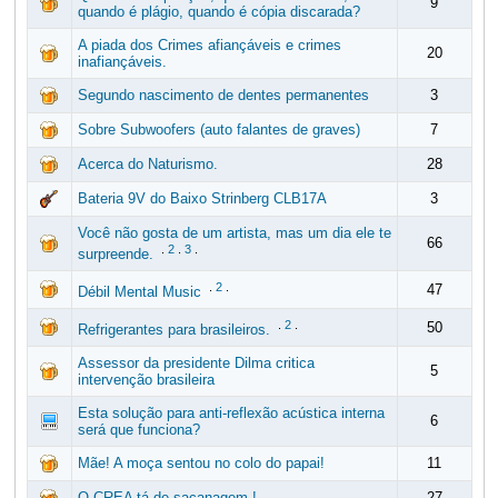
9
quando é plágio, quando é cópia discarada?
A piada dos Crimes afiançáveis e crimes
20
inafiançáveis.
Segundo nascimento de dentes permanentes
3
Sobre Subwoofers (auto falantes de graves)
7
Acerca do Naturismo.
28
Bateria 9V do Baixo Strinberg CLB17A
3
Você não gosta de um artista, mas um dia ele te
66
.
2
.
3
.
surpreende.
.
2
.
47
Débil Mental Music
.
2
.
50
Refrigerantes para brasileiros.
Assessor da presidente Dilma critica
5
intervenção brasileira
Esta solução para anti-reflexão acústica interna
6
será que funciona?
Mãe! A moça sentou no colo do papai!
11
O CREA tá de sacanagem !
27