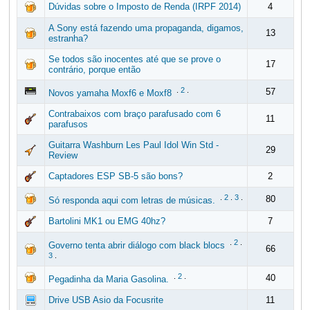
Dúvidas sobre o Imposto de Renda (IRPF 2014)
4
A Sony está fazendo uma propaganda, digamos,
13
estranha?
Se todos são inocentes até que se prove o
17
contrário, porque então
.
2
.
57
Novos yamaha Moxf6 e Moxf8
Contrabaixos com braço parafusado com 6
11
parafusos
Guitarra Washburn Les Paul Idol Win Std -
29
Review
Captadores ESP SB-5 são bons?
2
.
2
.
3
.
80
Só responda aqui com letras de músicas.
Bartolini MK1 ou EMG 40hz?
7
.
2
.
Governo tenta abrir diálogo com black blocs
66
3
.
.
2
.
40
Pegadinha da Maria Gasolina.
Drive USB Asio da Focusrite
11