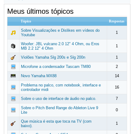
Meus últimos tópicos
Tópico
Respostas
Sobre Visualizações e Dislikes em vídeos do
1
Youtube
Woofer: JBL vulcano 2.0 12" 4 Ohm, ou Eros
1
MB 2.2 12" 4 Ohm
Violões Yamaha Slg 200s e Slg 200n
1
Microfone a condensador Tascam TM80
2
Novo Yamaha MX88
14
Problema no palco, com notebook, interface e
16
controlador midi
Sobre o uso de interface de áudio no palco.
7
Sobre o Pitch Bend Range do Ableton Live 9
0
Lite
Que música é esta que toca na TV (com
1
baixo).