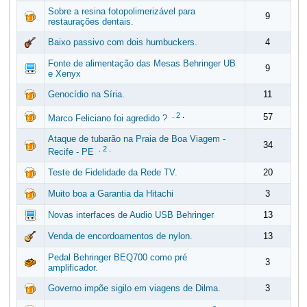
Sobre a resina fotopolimerizável para
9
restaurações dentais.
Baixo passivo com dois humbuckers.
4
Fonte de alimentação das Mesas Behringer UB
9
e Xenyx
Genocídio na Síria.
11
.
2
.
57
Marco Feliciano foi agredido ?
Ataque de tubarão na Praia de Boa Viagem -
34
.
2
.
Recife - PE
Teste de Fidelidade da Rede TV.
20
Muito boa a Garantia da Hitachi
3
Novas interfaces de Audio USB Behringer
13
Venda de encordoamentos de nylon.
13
Pedal Behringer BEQ700 como pré
3
amplificador.
Governo impõe sigilo em viagens de Dilma.
3