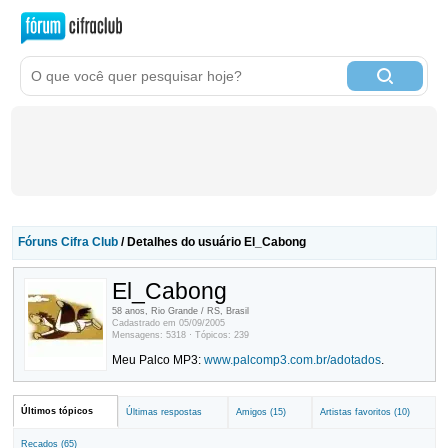
Fóruns Cifra Club
/ Detalhes do usuário El_Cabong
El_Cabong
58 anos, Rio Grande / RS, Brasil
Cadastrado em 05/09/2005
Mensagens: 5318 · Tópicos: 239
Meu Palco MP3:
www.palcomp3.com.br/adotados
.
Últimos tópicos
Últimas respostas
Amigos (15)
Artistas favoritos (10)
Recados (65)