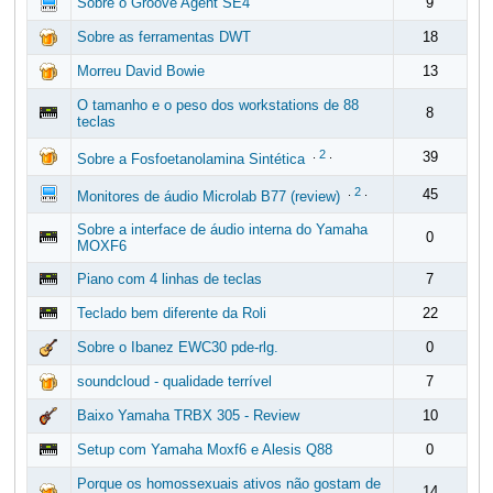
Sobre o Groove Agent SE4
9
Sobre as ferramentas DWT
18
Morreu David Bowie
13
O tamanho e o peso dos workstations de 88
8
teclas
.
2
.
39
Sobre a Fosfoetanolamina Sintética
.
2
.
45
Monitores de áudio Microlab B77 (review)
Sobre a interface de áudio interna do Yamaha
0
MOXF6
Piano com 4 linhas de teclas
7
Teclado bem diferente da Roli
22
Sobre o Ibanez EWC30 pde-rlg.
0
soundcloud - qualidade terrível
7
Baixo Yamaha TRBX 305 - Review
10
Setup com Yamaha Moxf6 e Alesis Q88
0
Porque os homossexuais ativos não gostam de
14