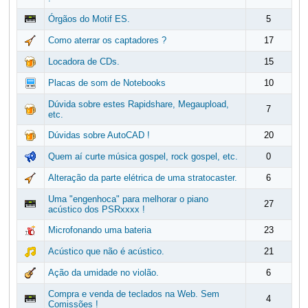
Órgãos do Motif ES.
5
Como aterrar os captadores ?
17
Locadora de CDs.
15
Placas de som de Notebooks
10
Dúvida sobre estes Rapidshare, Megaupload,
7
etc.
Dúvidas sobre AutoCAD !
20
Quem aí curte música gospel, rock gospel, etc.
0
Alteração da parte elétrica de uma stratocaster.
6
Uma "engenhoca" para melhorar o piano
27
acústico dos PSRxxxx !
Microfonando uma bateria
23
Acústico que não é acústico.
21
Ação da umidade no violão.
6
Compra e venda de teclados na Web. Sem
4
Comissões !