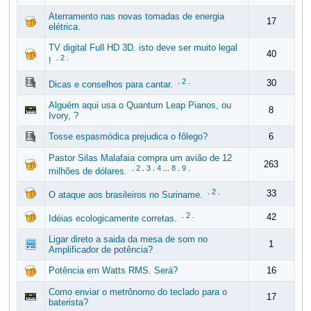
Aterramento nas novas tomadas de energia
17
elétrica.
TV digital Full HD 3D. isto deve ser muito legal
40
.
2
.
!
.
2
.
30
Dicas e conselhos para cantar.
Alguém aqui usa o Quantum Leap Pianos, ou
8
Ivory, ?
Tosse espasmódica prejudica o fôlego?
6
Pastor Silas Malafaia compra um avião de 12
263
.
2
.
3
.
4
...
8
.
9
.
milhões de dólares.
.
2
.
33
O ataque aos brasileiros no Suriname.
.
2
.
42
Idéias ecologicamente corretas.
Ligar direto a saida da mesa de som no
1
Amplificador de potência?
Potência em Watts RMS. Será?
16
Como enviar o metrônomo do teclado para o
17
baterista?