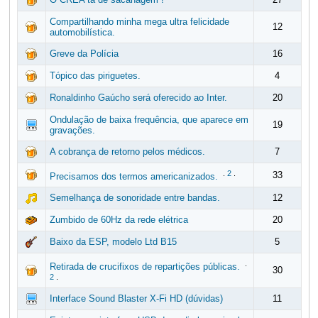
Compartilhando minha mega ultra felicidade
12
automobilística.
Greve da Polícia
16
Tópico das piriguetes.
4
Ronaldinho Gaúcho será oferecido ao Inter.
20
Ondulação de baixa frequência, que aparece em
19
gravações.
A cobrança de retorno pelos médicos.
7
.
2
.
33
Precisamos dos termos americanizados.
Semelhança de sonoridade entre bandas.
12
Zumbido de 60Hz da rede elétrica
20
Baixo da ESP, modelo Ltd B15
5
.
Retirada de crucifixos de repartições públicas.
30
2
.
Interface Sound Blaster X-Fi HD (dúvidas)
11