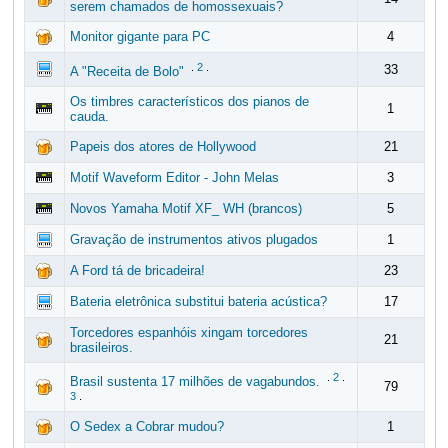
serem chamados de homossexuais?
Monitor gigante para PC
4
.
2
.
33
A "Receita de Bolo"
Os timbres característicos dos pianos de
1
cauda.
Papeis dos atores de Hollywood
21
Motif Waveform Editor - John Melas
3
Novos Yamaha Motif XF_ WH (brancos)
5
Gravação de instrumentos ativos plugados
1
A Ford tá de bricadeira!
23
Bateria eletrônica substitui bateria acústica?
17
Torcedores espanhóis xingam torcedores
21
brasileiros.
.
2
.
Brasil sustenta 17 milhões de vagabundos.
79
3
.
O Sedex a Cobrar mudou?
1