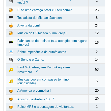
1
vocal ?
E se uma carroça bater eu seu carro?
25
Tecladista do Michael Jackson.
8
A volta da cpmf
24
Musica do U2 tocada numa igreja !
12
Fabricantes de teclado (sua atenção com alguns
16
timbres)
Sobre impedância de autofalantes.
2
O Sono e o Canto.
14
Paul McCartney em Porto Alegre em
53
.
2
.
Novembro.
Músicas pop em compasso ternário
6
(curiosidade).
A América é vermelha !
20
.
2
.
39
Agosto, Sexta-feira 13
Palco MP3 e a contagem de visitantes.
1