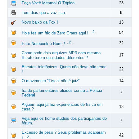
Faça Você Mesmo! O Tópico.
23
Tem dias que a voz fica
9
Novo baixo da Fox !
13
.
2
.
54
Hoje fez um frio de Zero Graus aqui !
.
2
.
32
Este Notebook é Bom ?
Como pode dois arquivos MP3 com mesmo
17
Bitrate terem qualidades diferentes ?
Escutas telefônicas. Quem não deve não teme
22
!
O movimento "Fiscal não é juiz"
14
Ira de parlamentares aliados contra a Polícia
7
Federal
Alguém aqui já fez experiências de física em
13
casa ?
Veja aqui os home studios dos participantes do
7
fórum.
Excesso de peso ? Seus problemas acabaram
42
.
2
.
!