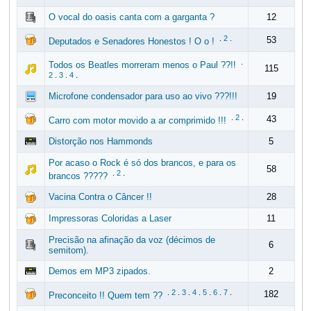
O vocal do oasis canta com a garganta ?
12
.
2
.
53
Deputados e Senadores Honestos ! O o !
.
Todos os Beatles morreram menos o Paul ??!!
115
2
.
3
.
4
.
Microfone condensador para uso ao vivo ???!!!
19
.
2
.
43
Carro com motor movido a ar comprimido !!!
Distorção nos Hammonds
5
Por acaso o Rock é só dos brancos, e para os
58
.
2
.
brancos ?????
Vacina Contra o Câncer !!
28
Impressoras Coloridas a Laser
11
Precisão na afinação da voz (décimos de
6
semitom).
Demos em MP3 zipados.
2
.
2
.
3
.
4
.
5
.
6
.
7
.
182
Preconceito !! Quem tem ??