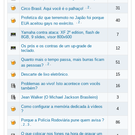
.
2
.
31
Circo Brasil. Aqui você é o palhaço!
Profetiza diz que terremoto no Japão foi porque
40
.
2
.
EUA aceitou gays no exército.
Yamaha contra ataca: XF 2º edition, flash de
7
8GB, 9 slides, visor 800x600
Os prós e os contras de um up-grade de
12
teclado.
Quanto mais o tempo passa, mais burras ficam
51
.
2
.
as pessoas?
Descarte de lixo eletrônico.
15
Problemas ao vivo! Isto acontece com vocês
16
também?
Jean Walker (O Michael Jackson Brasileiro)
3
Como configurar a memória dedicada à vídeos
4
?
Porque a Polícia Rodoviária pune quem avisa ?
86
.
2
.
3
.
O que colocar nos fones na hora de gravar um