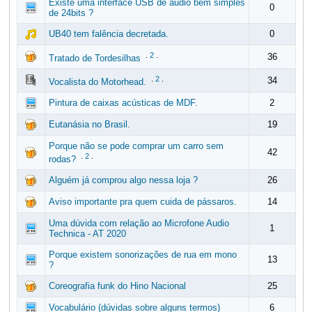
Existe uma interface USB de audio bem simples
0
de 24bits ?
UB40 tem falência decretada.
0
.
2
.
36
Tratado de Tordesilhas
.
2
.
34
Vocalista do Motorhead.
Pintura de caixas acústicas de MDF.
2
Eutanásia no Brasil.
19
Porque não se pode comprar um carro sem
42
.
2
.
rodas?
Alguém já comprou algo nessa loja ?
26
Aviso importante pra quem cuida de pássaros.
14
Uma dúvida com relação ao Microfone Audio
1
Technica - AT 2020
Porque existem sonorizações de rua em mono
13
?
Coreografia funk do Hino Nacional
25
Vocabulário (dúvidas sobre alguns termos)
6