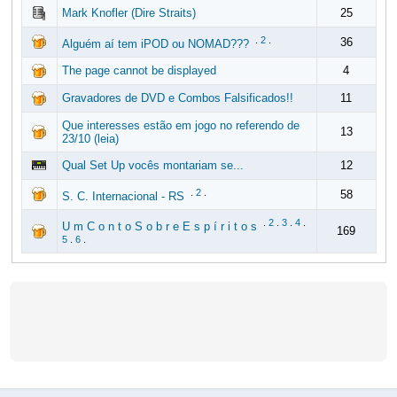
Mark Knofler (Dire Straits)
25
.
2
.
36
Alguém aí tem iPOD ou NOMAD???
The page cannot be displayed
4
Gravadores de DVD e Combos Falsificados!!
11
Que interesses estão em jogo no referendo de
13
23/10 (leia)
Qual Set Up vocês montariam se...
12
.
2
.
58
S. C. Internacional - RS
.
2
.
3
.
4
.
U m C o n t o S o b r e E s p í r i t o s
169
5
.
6
.