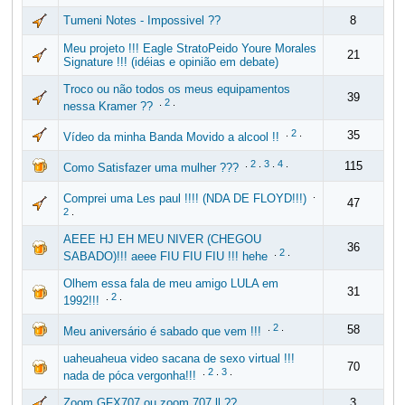
Tumeni Notes - Impossivel ??
8
Meu projeto !!! Eagle StratoPeido Youre Morales
21
Signature !!! (idéias e opinião em debate)
Troco ou não todos os meus equipamentos
39
.
2
.
nessa Kramer ??
.
2
.
35
Vídeo da minha Banda Movido a alcool !!
.
2
.
3
.
4
.
115
Como Satisfazer uma mulher ???
.
Comprei uma Les paul !!!! (NDA DE FLOYD!!!)
47
2
.
AEEE HJ EH MEU NIVER (CHEGOU
36
.
2
.
SABADO)!!! aeee FIU FIU FIU !!! hehe
Olhem essa fala de meu amigo LULA em
31
.
2
.
1992!!!
.
2
.
58
Meu aniversário é sabado que vem !!!
uaheuaheua video sacana de sexo virtual !!!
70
.
2
.
3
.
nada de póca vergonha!!!
Zoom GFX707 ou zoom 707 ll ??
3