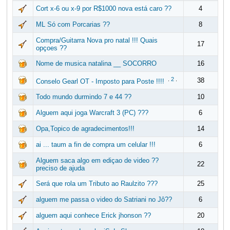
Cort x-6 ou x-9 por R$1000 nova está caro ??
4
ML Só com Porcarias ??
8
Compra/Guitarra Nova pro natal !!! Quais
17
opçoes ??
Nome de musica natalina __ SOCORRO
16
.
2
.
38
Conselo Gearl OT - Imposto para Poste !!!!
Todo mundo durmindo 7 e 44 ??
10
Alguem aqui joga Warcraft 3 (PC) ???
6
Opa,Topico de agradecimentos!!!
14
ai ... taum a fin de compra um celular !!!
6
Alguem saca algo em ediçao de video ??
22
preciso de ajuda
Será que rola um Tributo ao Raulzito ???
25
alguem me passa o video do Satriani no Jô??
6
alguem aqui conhece Erick jhonson ??
20