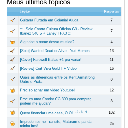
Meus últimos tópicos
Tópico
Respostas
Guitarra Furtada em Goiânia! Ajuda
7
:::: Solo Contra Cultura Oficina G3 - Review
7
Ibanez 540 S + Laney TFX3 ::::
Alg sabe o nome dessa musica?
4
[Solo] Wanted Dead or Alive - Yuri Moraes
13
[Cover] Farewell Ballad +1 pra variar!
11
[Review] Cort Viva Gold ll + Video
16
Quais as diferencas entre os Kent Armstrong
8
Outro e Prata
Preciso achar um video Youtube!
12
Procuro uma Condor CG 300 para comprar,
8
podem me ajudar?
.
2
.
3
.
4
.
102
Quero financiar uma casa, O.O!
Imprudentes no Transito, Mataram o pai da
25
minha irmã