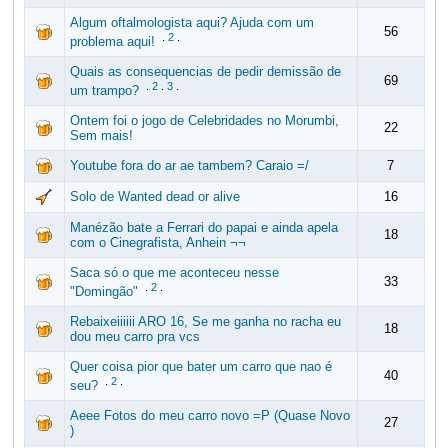
Algum oftalmologista aqui? Ajuda com um
56
.
2
.
problema aqui!
Quais as consequencias de pedir demissão de
69
.
2
.
3
.
um trampo?
Ontem foi o jogo de Celebridades no Morumbi,
22
Sem mais!
Youtube fora do ar ae tambem? Caraio =/
7
Solo de Wanted dead or alive
16
Manézão bate a Ferrari do papai e ainda apela
18
com o Cinegrafista, Anhein ¬¬
Saca só o que me aconteceu nesse
33
.
2
.
"Domingão"
Rebaixeiiiiii ARO 16, Se me ganha no racha eu
18
dou meu carro pra vcs
Quer coisa pior que bater um carro que nao é
40
.
2
.
seu?
Aeee Fotos do meu carro novo =P (Quase Novo
27
)