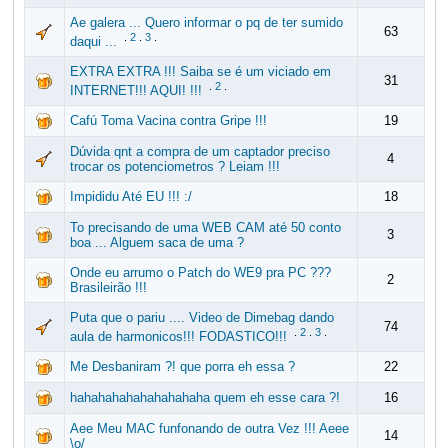
Ae galera ... Quero informar o pq de ter sumido
63
.
2
.
3
.
daqui ...
EXTRA EXTRA !!! Saiba se é um viciado em
31
.
2
.
INTERNET!!! AQUI! !!!
Cafú Toma Vacina contra Gripe !!!
19
Dúvida qnt a compra de um captador preciso
4
trocar os potenciometros ? Leiam !!!
Impididu Até EU !!! :/
18
To precisando de uma WEB CAM até 50 conto
3
boa ... Alguem saca de uma ?
Onde eu arrumo o Patch do WE9 pra PC ???
2
Brasileirão !!!
Puta que o pariu .... Video de Dimebag dando
74
.
2
.
3
.
aula de harmonicos!!! FODASTICO!!!
Me Desbaniram ?! que porra eh essa ?
22
hahahahahahahahahaha quem eh esse cara ?!
16
Aee Meu MAC funfonando de outra Vez !!! Aeee
14
\o/