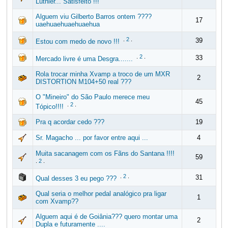
Luthier... Satisfeito !!!
Alguem viu Gilberto Barros ontem ????
17
uaehuaehuaehuaehua
.
2
.
39
Estou com medo de novo !!!
.
2
.
33
Mercado livre é uma Desgra.......
Rola trocar minha Xvamp a troco de um MXR
2
DISTORTION M104+50 real ???
O "Mineiro" do São Paulo merece meu
45
.
2
.
Tópico!!!!
Pra q acordar cedo ???
19
Sr. Magacho ... por favor entre aqui ...
4
Muita sacanagem com os Fãns do Santana !!!!
59
.
2
.
.
2
.
31
Qual desses 3 eu pego ???
Qual seria o melhor pedal analógico pra ligar
1
com Xvamp??
Alguem aqui é de Goiânia??? quero montar uma
2
Dupla e futuramente ....