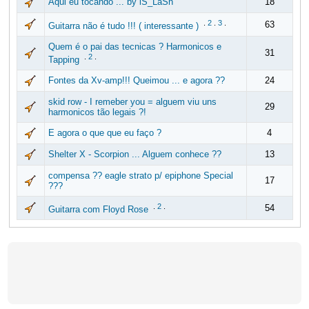
Aqui eu tocando ... by iS_LaSh
18
.
2
.
3
.
63
Guitarra não é tudo !!! ( interessante )
Quem é o pai das tecnicas ? Harmonicos e
31
.
2
.
Tapping
Fontes da Xv-amp!!! Queimou ... e agora ??
24
skid row - I remeber you = alguem viu uns
29
harmonicos tão legais ?!
E agora o que que eu faço ?
4
Shelter X - Scorpion ... Alguem conhece ??
13
compensa ?? eagle strato p/ epiphone Special
17
???
.
2
.
54
Guitarra com Floyd Rose