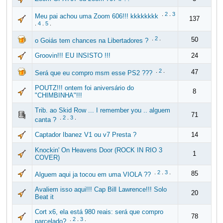
.
2
.
3
Meu pai achou uma Zoom 606!!! kkkkkkkk
137
.
4
.
5
.
.
2
.
50
o Goiás tem chances na Libertadores ?
Groovin!!! EU INSISTO !!!
24
.
2
.
47
Será que eu compro msm esse PS2 ???
POUTZ!!! ontem foi aniversário do
8
"CHIMBINHA"!!!
Trib. ao Skid Row ... I remember you .. alguem
71
.
2
.
3
.
canta ?
Captador Ibanez V1 ou v7 Presta ?
14
Knockin' On Heavens Door (ROCK IN RIO 3
1
COVER)
.
2
.
3
.
85
Alguem aqui ja tocou em uma VIOLA ??
Avaliem isso aqui!!! Cap Bill Lawrence!!! Solo
20
Beat it
Cort x6, ela está 980 reais: será que compro
78
.
2
.
3
.
parcelado?