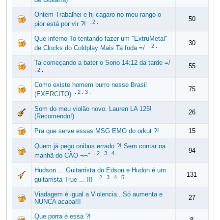
Ontem Trabalhei e hj cagaro no meu rango o
50
.
2
.
pior está por vir ?!
Que inferno To tentando fazer um "ExtruMetal"
30
.
2
.
de Clocks do Coldplay Mais Ta foda =/
Ta começando a bater o Sono 14:12 da tarde =/
55
.
2
.
Como existe homem burro nesse Brasil
75
.
2
.
3
.
(EXERCITO)
Som do meu violão novo: Lauren LA 125!
26
(Recomendo!)
Pra que serve essas MSG EMO do orkut ?!
15
Quem já pego onibus errado ?! Sem contar na
94
.
2
.
3
.
4
.
manhã do CÃO ¬¬"
Hudson ... Guitarrista do Edson e Hudon é um
131
.
2
.
3
.
4
.
5
.
guitarrista True ... !!!
Viadagem é igual a Violencia...Só aumenta e
27
NUNCA acaba!!!
Que porra é essa ?!
8