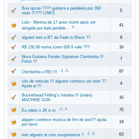
Boa opcao ???? guitarra e pedaleira por 350
5
reias !!!??? LINKS
Luto - Menina de 17 anos morre apos ser
41
.
2
.
atingida por bala perdida -
alguem tem a BT da Fade to Black ??
8
R$ 130,00 numa zoom 505 ll vale ???
16
Nova Guitarra Fender Signature Chimbinha !!!
7
Fotos !!!
.
2
.
3
.
87
Chimbinha o REI !!!
site de noticias !!! alguem conhece um bom ??
4
Ajuda ai !!!
Buckethead Felling´s hahaha !!! (video)
16
MACHINE GUN
.
2
.
3
.
75
Eu odeio o JK e vc
alguem conhece musica de fim de ano?? ajuda
19
por favor
.
2
.
3
.
63
tem alguem ai com sexperiencia ?