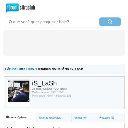
Fóruns Cifra Club
/ Detalhes do usuário iS_LaSh
iS_LaSh
38 anos, Goiânia / GO, Brasil
Cadastrado em 29/07/2005
Mensagens: 6764 · Tópicos: 181
Últimos tópicos
Últimas respostas
Amigos (6)
Recados (6)