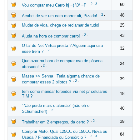
.
2
.
3
.
60
Vou comprar meu Carro hj =) \0/ =P
.
2
.
48
Acabei de ver um cara morrer ali, Pizado!
Mudar de vida, chega de reclamar de tudo!
25
.
2
.
43
Ajuda na hora de comprar carro!
O tal do Net Virtua presta ? Alguem aqui usa
32
.
2
.
esse trem ?
Que azar na hora de comprar ovo de páscoa
34
.
2
.
atrasado!
Massa >> Senna | Teria alguma chance de
39
.
2
.
comparar esses 2 pilotos ?
tem como mandar torpedos via net p/ celulares
18
TIM ?
"Não perde mais o alemão" (não eh o
40
.
2
.
Schumacher!)
.
2
.
39
Trabalhar em 2 empregos, da certo ?
Comprar Moto, Qual 125CC ou 150CC Nova ou
84
.
2
.
3
.
Usada ? Financiada ou Consórcio ?