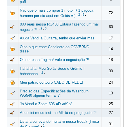
puff
Não quero mais comprar 1 moto =/ 1 paçoca
72
.
2
.
3
.
humana por dia aqui em Goiás =(
800 reais nessa RG450 Estaria fazendo um mal
60
.
2
.
3
.
negocio ?!
Ajuda Vendi a Guitarra, tenho que enviar mas
17
Olha o que esse Candidato ao GOVERNO
14
disse
Olhem essa Tagima! vale a negociação ?!
18
Hahahaha, Meu Goiás Soco o Grêmio !
30
.
2
.
hahahahah
Meu patrao cortou o CABO DE REDE!
24
Preciso das Especificações da Washburn
13
WG540 alguem tem ai ?!
Já Vendi a Zoom 606 =D \o/*\o/
25
Anunciei meus inst. no ML tá no preço justo ?!
27
Estaria eu levando muita ré nessa troca? (Troca
31
.
2
.
de Guitarra)