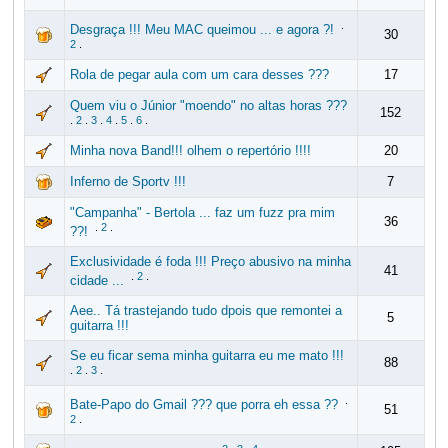
.
Desgraça !!! Meu MAC queimou ... e agora ?!
30
2
.
Rola de pegar aula com um cara desses ???
17
Quem viu o Júnior "moendo" no altas horas ???
152
.
2
.
3
.
4
.
5
.
6
.
Minha nova Band!!! olhem o repertório !!!!
20
Inferno de Sportv !!!
7
"Campanha" - Bertola ... faz um fuzz pra mim
36
.
2
.
??!
Exclusividade é foda !!! Preço abusivo na minha
41
.
2
.
cidade ...
Aee.. Tá trastejando tudo dpois que remontei a
5
guitarra !!!
Se eu ficar sema minha guitarra eu me mato !!!
88
.
2
.
3
.
.
Bate-Papo do Gmail ??? que porra eh essa ??
51
2
.