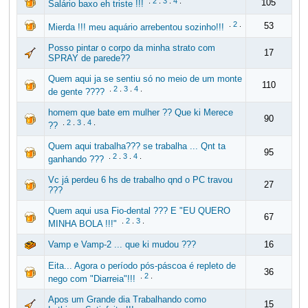
.
2
.
3
.
4
.
105
Salário baxo eh triste !!!
.
2
.
53
Mierda !!! meu aquário arrebentou sozinho!!!
Posso pintar o corpo da minha strato com
17
SPRAY de parede??
Quem aqui ja se sentiu só no meio de um monte
110
.
2
.
3
.
4
.
de gente ????
homem que bate em mulher ?? Que ki Merece
90
.
2
.
3
.
4
.
??
Quem aqui trabalha??? se trabalha ... Qnt ta
95
.
2
.
3
.
4
.
ganhando ???
Vc já perdeu 6 hs de trabalho qnd o PC travou
27
???
Quem aqui usa Fio-dental ??? E "EU QUERO
67
.
2
.
3
.
MINHA BOLA !!!"
Vamp e Vamp-2 ... que ki mudou ???
16
Eita... Agora o período pós-páscoa é repleto de
36
.
2
.
nego com "Diarreia"!!!
Apos um Grande dia Trabalhando como
15