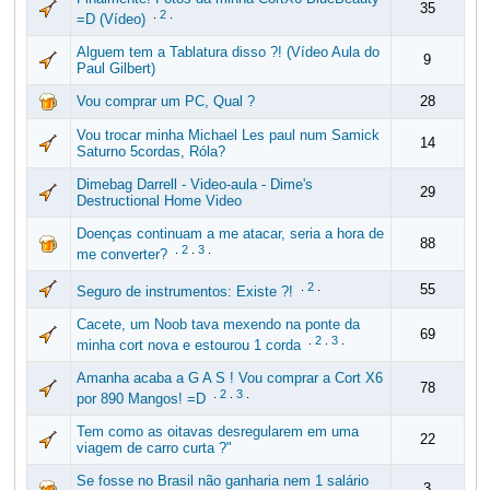
35
.
2
.
=D (Vídeo)
Alguem tem a Tablatura disso ?! (Vídeo Aula do
9
Paul Gilbert)
Vou comprar um PC, Qual ?
28
Vou trocar minha Michael Les paul num Samick
14
Saturno 5cordas, Róla?
Dimebag Darrell - Video-aula - Dime's
29
Destructional Home Video
Doenças continuam a me atacar, seria a hora de
88
.
2
.
3
.
me converter?
.
2
.
55
Seguro de instrumentos: Existe ?!
Cacete, um Noob tava mexendo na ponte da
69
.
2
.
3
.
minha cort nova e estourou 1 corda
Amanha acaba a G A S ! Vou comprar a Cort X6
78
.
2
.
3
.
por 890 Mangos! =D
Tem como as oitavas desregularem em uma
22
viagem de carro curta ?"
Se fosse no Brasil não ganharia nem 1 salário
3