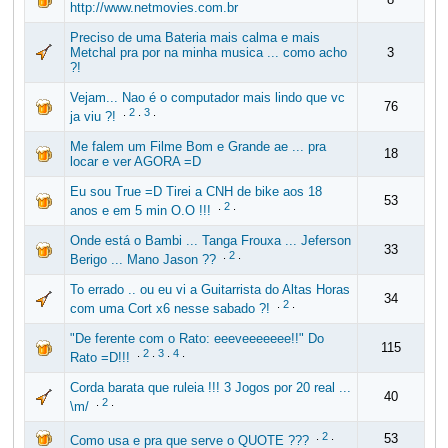
http://www.netmovies.com.br
Preciso de uma Bateria mais calma e mais
Metchal pra por na minha musica ... como acho
3
?!
Vejam... Nao é o computador mais lindo que vc
76
.
2
.
3
.
ja viu ?!
Me falem um Filme Bom e Grande ae ... pra
18
locar e ver AGORA =D
Eu sou True =D Tirei a CNH de bike aos 18
53
.
2
.
anos e em 5 min O.O !!!
Onde está o Bambi ... Tanga Frouxa ... Jeferson
33
.
2
.
Berigo ... Mano Jason ??
To errado .. ou eu vi a Guitarrista do Altas Horas
34
.
2
.
com uma Cort x6 nesse sabado ?!
"De ferente com o Rato: eeeveeeeeee!!" Do
115
.
2
.
3
.
4
.
Rato =D!!!
Corda barata que ruleia !!! 3 Jogos por 20 real ...
40
.
2
.
\m/
.
2
.
53
Como usa e pra que serve o QUOTE ???