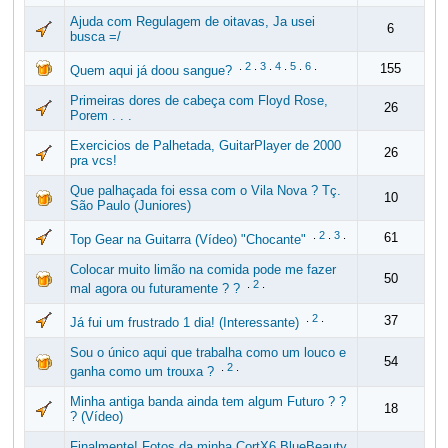
Ajuda com Regulagem de oitavas, Ja usei
6
busca =/
.
2
.
3
.
4
.
5
.
6
.
155
Quem aqui já doou sangue?
Primeiras dores de cabeça com Floyd Rose,
26
Porem . . .
Exercicios de Palhetada, GuitarPlayer de 2000
26
pra vcs!
Que palhaçada foi essa com o Vila Nova ? Tç.
10
São Paulo (Juniores)
.
2
.
3
.
61
Top Gear na Guitarra (Vídeo) "Chocante"
Colocar muito limão na comida pode me fazer
50
.
2
.
mal agora ou futuramente ? ?
.
2
.
37
Já fui um frustrado 1 dia! (Interessante)
Sou o único aqui que trabalha como um louco e
54
.
2
.
ganha como um trouxa ?
Minha antiga banda ainda tem algum Futuro ? ?
18
? (Vídeo)
Finalmente! Fotos da minha CortX6 BlueBeauty