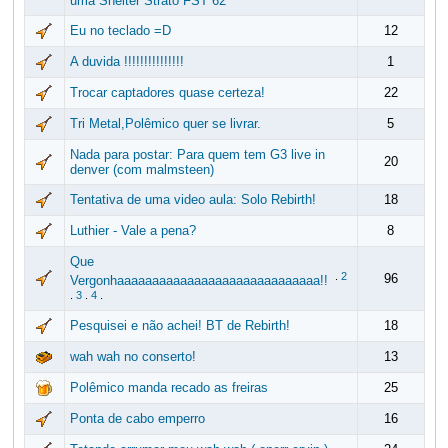
uma Shelter Strato FST 62
Eu no teclado =D
12
A duvida !!!!!!!!!!!!!!!
1
Trocar captadores quase certeza!
22
Tri Metal,Polêmico quer se livrar.
5
Nada para postar: Para quem tem G3 live in
20
denver (com malmsteen)
Tentativa de uma video aula: Solo Rebirth!
18
Luthier - Vale a pena?
8
Que
.
2
96
Vergonhaaaaaaaaaaaaaaaaaaaaaaaaaaaaa!!
.
3
.
4
.
Pesquisei e não achei! BT de Rebirth!
18
wah wah no conserto!
13
Polêmico manda recado as freiras
25
Ponta de cabo emperro
16