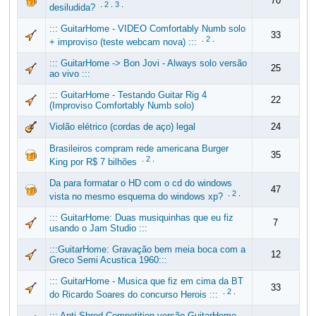
70
.
2
.
3
.
desiludida?
::: GuitarHome - VIDEO Comfortably Numb solo
33
.
2
.
+ improviso (teste webcam nova) :::
::: GuitarHome -> Bon Jovi - Always solo versão
25
ao vivo :::
::: GuitarHome - Testando Guitar Rig 4
22
(Improviso Comfortably Numb solo)
Violão elétrico (cordas de aço) legal
24
Brasileiros compram rede americana Burger
35
.
2
.
King por R$ 7 bilhões
Da para formatar o HD com o cd do windows
47
.
2
.
vista no mesmo esquema do windows xp?
::: GuitarHome: Duas musiquinhas que eu fiz
7
usando o Jam Studio :::
:::GuitarHome: Gravação bem meia boca com a
12
Greco Semi Acustica 1960:::
::: GuitarHome - Musica que fiz em cima da BT
33
.
2
.
do Ricardo Soares do concurso Herois :::
::: Anti-Shred Competition versão GuitarHome