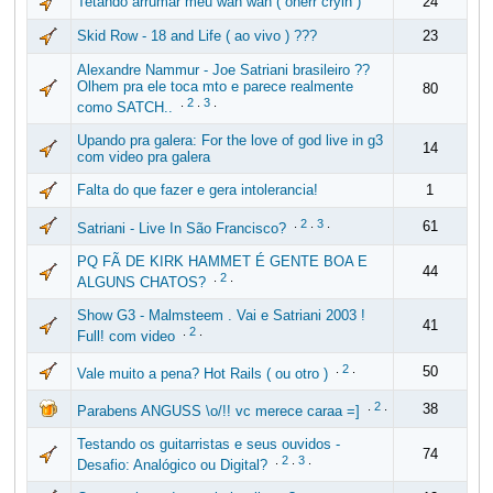
Tetando arrumar meu wah wah ( onerr cryin )
24
Skid Row - 18 and Life ( ao vivo ) ???
23
Alexandre Nammur - Joe Satriani brasileiro ??
Olhem pra ele toca mto e parece realmente
80
.
2
.
3
.
como SATCH..
Upando pra galera: For the love of god live in g3
14
com video pra galera
Falta do que fazer e gera intolerancia!
1
.
2
.
3
.
61
Satriani - Live In São Francisco?
PQ FÃ DE KIRK HAMMET É GENTE BOA E
44
.
2
.
ALGUNS CHATOS?
Show G3 - Malmsteem . Vai e Satriani 2003 !
41
.
2
.
Full! com video
.
2
.
50
Vale muito a pena? Hot Rails ( ou otro )
.
2
.
38
Parabens ANGUSS \o/!! vc merece caraa =]
Testando os guitarristas e seus ouvidos -
74
.
2
.
3
.
Desafio: Analógico ou Digital?