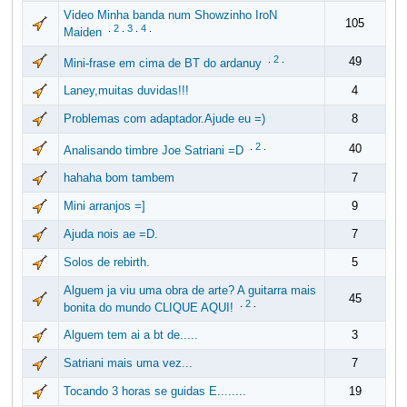
Video Minha banda num Showzinho IroN
105
.
2
.
3
.
4
.
Maiden
.
2
.
49
Mini-frase em cima de BT do ardanuy
Laney,muitas duvidas!!!
4
Problemas com adaptador.Ajude eu =)
8
.
2
.
40
Analisando timbre Joe Satriani =D
hahaha bom tambem
7
Mini arranjos =]
9
Ajuda nois ae =D.
7
Solos de rebirth.
5
Alguem ja viu uma obra de arte? A guitarra mais
45
.
2
.
bonita do mundo CLIQUE AQUI!
Alguem tem ai a bt de.....
3
Satriani mais uma vez...
7
Tocando 3 horas se guidas E........
19