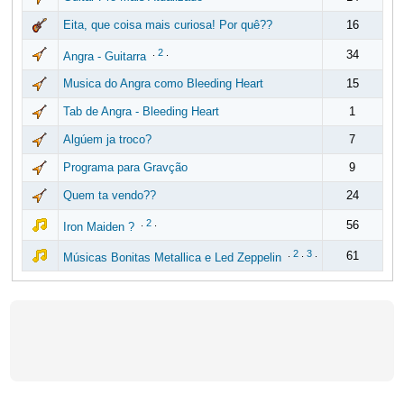
Eita, que coisa mais curiosa! Por quê??
16
.
2
.
34
Angra - Guitarra
Musica do Angra como Bleeding Heart
15
Tab de Angra - Bleeding Heart
1
Algúem ja troco?
7
Programa para Gravção
9
Quem ta vendo??
24
.
2
.
56
Iron Maiden ?
.
2
.
3
.
61
Músicas Bonitas Metallica e Led Zeppelin