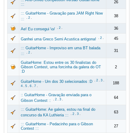
26
:::
::: GuitarHome - Gravação para JAM Right Now
38
.
2
.
:::
.
2
.
36
Ae! Eu consegui \o/
.
2
.
45
Ganhei uma Greco Semi Acustica antigona!
::: GuitarHome - Improviso em uma BT balada
31
.
2
.
:::
GuitarHome: Estou entre os 30 finalistas do
Gibson Contest, uma forcinha da galera do OT
2
:D
.
2
.
3
.
GuitarHome - Um dos 30 selecionados :D
188
4
.
5
.
6
.
7
.
:: GuitarHome - Gravação enviada para o
64
.
2
.
3
.
Gibson Contest ::
::: GuitarHome: Ae galera, estou na final do
63
.
2
.
3
.
concurso da KA Luthieria :::
::: GuitarHome - Pedacinho para o Gibson
27
Contest :::