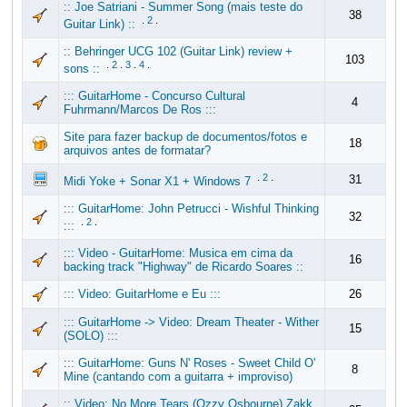
:: Joe Satriani - Summer Song (mais teste do
38
.
2
.
Guitar Link) ::
:: Behringer UCG 102 (Guitar Link) review +
103
.
2
.
3
.
4
.
sons ::
::: GuitarHome - Concurso Cultural
4
Fuhrmann/Marcos De Ros :::
Site para fazer backup de documentos/fotos e
18
arquivos antes de formatar?
.
2
.
31
Midi Yoke + Sonar X1 + Windows 7
::: GuitarHome: John Petrucci - Wishful Thinking
32
.
2
.
:::
::: Video - GuitarHome: Musica em cima da
16
backing track "Highway" de Ricardo Soares ::
::: Video: GuitarHome e Eu :::
26
::: GuitarHome -> Video: Dream Theater - Wither
15
(SOLO) :::
::: GuitarHome: Guns N' Roses - Sweet Child O'
8
Mine (cantando com a guitarra + improviso)
:: Video: No More Tears (Ozzy Osbourne) Zakk