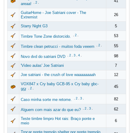
41
.
2
.
areaa!
GuitarHome - Joe Satriani cover - The
26
Extremist
Starry Night G3
5
.
2
.
53
Timbre Tone Zone distorcido.
.
2
.
55
Timbre clean petrucci - muitoo foda veeem
.
2
.
3
.
4
.
98
Novo dvd do satriani DVD
'Video aulas' Joe Satriani
7
Joe satriani - the crush of love waaaaaaaah
12
VOX847 x Cry baby GCB-95 x Cry baby gbc-
45
.
2
.
95f
.
2
.
3
.
82
Caso minha sorte me retome.
.
2
.
3
.
62
Alguem com mais azar do que eu?
Teste timbre limpro Hot rais: Braço ponte e
6
meio
Trocar ponte tremolo shelter por ponte tremolo