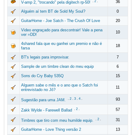
.
2
.
36
V-amp 2, "trocando" pela digitech rp-50!
Alguém aí tem BT de Sold My Soul?
0
GuitarHome - Joe Satch - The Crush Of Love
20
Video engraçado para descontrair! Vale a pena
10
ver =DD!
4shared fala que eu ganhei um premio e não é
18
farsa
BT's legais para improvisar.
7
Sample de um timbre clean do meu equip
6
Sons do Cry Baby 535Q
15
Alguem sabe o mês e o ano que o Satch foi
11
entrevistado no Jô?
.
2
.
3
.
4
.
93
Sugestão para uma JAM.
.
2
.
57
Zakk Wylde - Farewell Ballad
.
2
.
31
Timbres que tiro com meu humilde equip.
GuitarHome - Love Thing versão 2
13