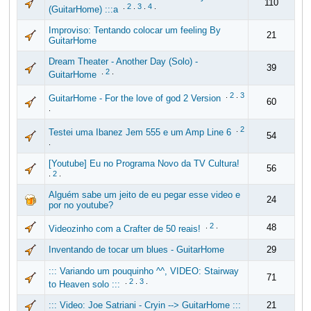
110
.
2
.
3
.
4
.
(GuitarHome) :::a
Improviso: Tentando colocar um feeling By
21
GuitarHome
Dream Theater - Another Day (Solo) -
39
.
2
.
GuitarHome
.
2
.
3
GuitarHome - For the love of god 2 Version
60
.
.
2
Testei uma Ibanez Jem 555 e um Amp Line 6
54
.
[Youtube] Eu no Programa Novo da TV Cultura!
56
.
2
.
Alguém sabe um jeito de eu pegar esse video e
24
por no youtube?
.
2
.
48
Videozinho com a Crafter de 50 reais!
Inventando de tocar um blues - GuitarHome
29
::: Variando um pouquinho ^^, VIDEO: Stairway
71
.
2
.
3
.
to Heaven solo :::
::: Video: Joe Satriani - Cryin --> GuitarHome :::
21