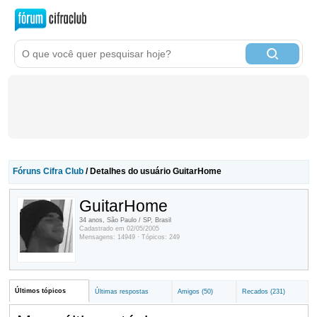
Fóruns Cifra Club
/ Detalhes do usuário GuitarHome
GuitarHome
34 anos, São Paulo / SP, Brasil
Cadastrado em 02/05/2005
Mensagens: 14949 · Tópicos: 249
Últimos tópicos
Últimas respostas
Amigos (50)
Recados (231)