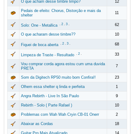
O que acham desse timbre limpo?
12
Pedais de efeito: Chorus, Distorção e mais da
11
shelter
.
2
.
3
.
62
Solo: One - Metallica
O que acharam desse timbre??
10
.
2
.
3
.
68
Fiquei de boca aberta
.
2
.
33
Limpeza de Traste - Resultado
Vou comprar corda agora estou cum uma duvida
7
PRETA
Som da Digitech RP50 muito bom Confira!!
23
Olhem essa shelter q linda e perfeita
1
Angra Rebirth - Live In São Paulo
9
Rebirth - Solo ( Parte Rafael )
10
Problemas com Wah Wah Cryin CB-01 Onerr
2
Abaixar as Cordas
18
Guitar Pro Mais Atualizado
14