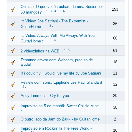
Opiniao: O que vocês acham de uma Squier por
153
.
2
.
3
.
4
.
5
.
6
.
50 mangos?
::: Video: Joe Satriani - The Extremist -
36
.
2
.
GuitarHome :::
::: Video: Always With Me Always With You -
60
.
2
.
3
.
GuitarHome :::
.
2
.
3
.
61
2 videozinhos na WEB
Tentando gravar com Webcam, preciso de
18
ajuda!
If i could fly, i would live my life by Joe Satriani
21
Review com sons: Epiphone Les Paul Standard
32
.
2
.
Andy Timmons - Cry for you
20
.
Improviso as 5 da manhã: Sweet Child'o Mine
38
2
.
O outro lado da Jam do Zakk - by GuitarHome
2
Improviso em Rockin' In The Free World -
16