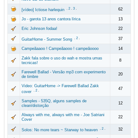
.
2
.
3
.
62
[vídeo] Ictiose harlequin
Jo - garota 13 anos cantora lírica
13
Eric Johnson fodaa!
22
.
2
.
37
GuitarHome - Summer Song
Campeãaaoo ! Campeãaooo ! campeãoooo
14
Zakk fala sobre o uso do wah e mostra umas
8
tecnicas!
Farewell Ballad - Versão mp3 com experimento
20
de timbre
Video: GuitarHome -> Farewell Ballad Zakk
47
.
2
.
cover
Samples - 535Q, alguns samples de
12
clean/distorção
Always with me, always with me - Joe Satriani
22
Cover
.
2
.
32
Solos: No more tears ~ Starway to heaven