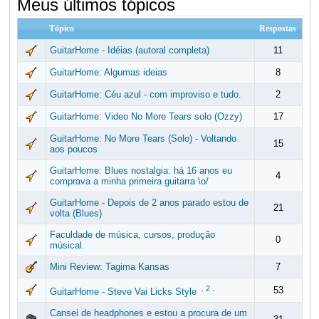
Meus últimos tópicos
Tópico
Respostas
GuitarHome - Idéias (autoral completa)
11
GuitarHome: Algumas ideias
8
GuitarHome: Céu azul - com improviso e tudo.
2
GuitarHome: Video No More Tears solo (Ozzy)
17
GuitarHome: No More Tears (Solo) - Voltando
15
aos poucos
GuitarHome: Blues nostalgia: há 16 anos eu
4
comprava a minha primeira guitarra \o/
GuitarHome - Depois de 2 anos parado estou de
21
volta (Blues)
Faculdade de música, cursos, produção
0
músical.
Mini Review: Tagima Kansas
7
.
2
.
53
GuitarHome - Steve Vai Licks Style
Cansei de headphones e estou a procura de um