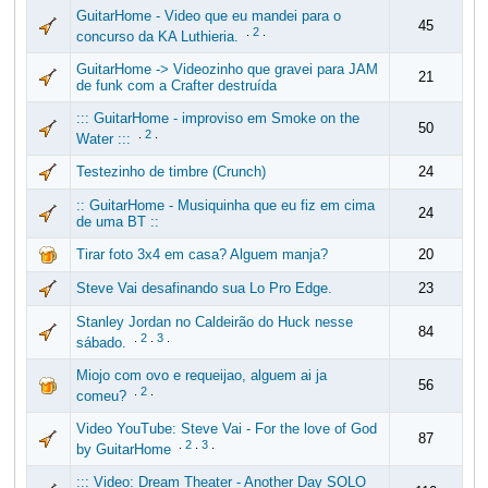
GuitarHome - Video que eu mandei para o
45
.
2
.
concurso da KA Luthieria.
GuitarHome -> Videozinho que gravei para JAM
21
de funk com a Crafter destruída
::: GuitarHome - improviso em Smoke on the
50
.
2
.
Water :::
Testezinho de timbre (Crunch)
24
:: GuitarHome - Musiquinha que eu fiz em cima
24
de uma BT ::
Tirar foto 3x4 em casa? Alguem manja?
20
Steve Vai desafinando sua Lo Pro Edge.
23
Stanley Jordan no Caldeirão do Huck nesse
84
.
2
.
3
.
sábado.
Miojo com ovo e requeijao, alguem ai ja
56
.
2
.
comeu?
Video YouTube: Steve Vai - For the love of God
87
.
2
.
3
.
by GuitarHome
::: Video: Dream Theater - Another Day SOLO