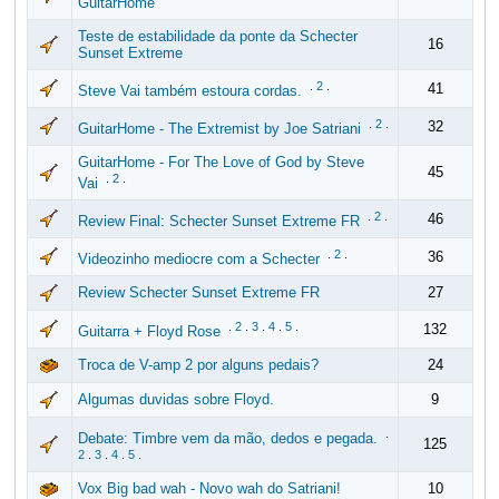
GuitarHome
Teste de estabilidade da ponte da Schecter
16
Sunset Extreme
.
2
.
41
Steve Vai também estoura cordas.
.
2
.
32
GuitarHome - The Extremist by Joe Satriani
GuitarHome - For The Love of God by Steve
45
.
2
.
Vai
.
2
.
46
Review Final: Schecter Sunset Extreme FR
.
2
.
36
Videozinho mediocre com a Schecter
Review Schecter Sunset Extreme FR
27
.
2
.
3
.
4
.
5
.
132
Guitarra + Floyd Rose
Troca de V-amp 2 por alguns pedais?
24
Algumas duvidas sobre Floyd.
9
.
Debate: Timbre vem da mão, dedos e pegada.
125
2
.
3
.
4
.
5
.
Vox Big bad wah - Novo wah do Satriani!
10