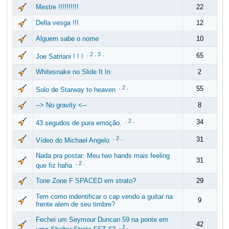
Mestre !!!!!!!!!!
22
Della vesga !!!
12
Alguem sabe o nome
10
.
2
.
3
.
65
Joe Satriani ! ! !
Whitesnake no Slide It In
2
.
2
.
55
Solo de Starway to heaven
--> No gravity <--
8
.
2
.
34
43 segudos de pura emoção.
.
2
.
31
Vídeo do Michael Angelo
Nada pra postar: Meu two hands mais feeling
31
.
2
.
que fiz haha
Tone Zone F SPACED em strato?
29
Tem como indentificar o cap vendo a guitar na
9
frente alem de seu timbre?
Fechei um Seymour Duncan 59 na ponte em
42
.
2
.