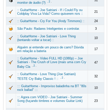
31
.
2
.
monitor de áudio (?)
:: GuitarHome - Joe Satriani - If i Could Fly ou
21
Coldplay Viva La Vida? Como quiserem rsrs ::
:: GuitarHome - Cry For You (Andy Timmons) ::
24
São Paulo: Radares Inteligentes e controlar.
3
:: GuitarHome - Joe Satriani - Love Thing
10
(tentando voltar a tocar) ::
Alguém ai entende um pouco de carro? Dúvida
17
em relação a bateria
:: GuitarHome - Video FULL HD (1080p) -- Joe
Satriani - The Crush of Love (mais uma com Cry
47
.
2
.
Baby Cla
:: GuitarHome - Love Thing (Joe Satriani)
32
.
2
.
TESTE Cry Baby Classic ! ::
::: GuitarHome - Improviso baladinha na BT "80s
10
rock ballad" :::
::: Agora com VIDEO - Joe Satriani - Summer
Song (fuçando timbres e volumes Guitar Link)
23
:::