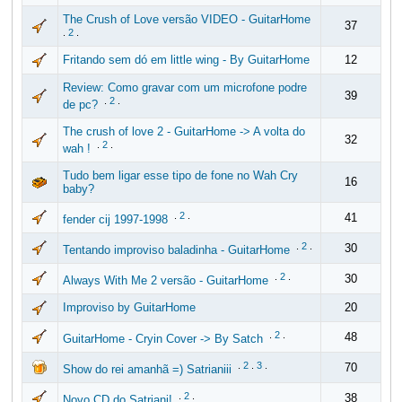
The Crush of Love versão VIDEO - GuitarHome
37
.
2
.
Fritando sem dó em little wing - By GuitarHome
12
Review: Como gravar com um microfone podre
39
.
2
.
de pc?
The crush of love 2 - GuitarHome -> A volta do
32
.
2
.
wah !
Tudo bem ligar esse tipo de fone no Wah Cry
16
baby?
.
2
.
41
fender cij 1997-1998
.
2
.
30
Tentando improviso baladinha - GuitarHome
.
2
.
30
Always With Me 2 versão - GuitarHome
Improviso by GuitarHome
20
.
2
.
48
GuitarHome - Cryin Cover -> By Satch
.
2
.
3
.
70
Show do rei amanhã =) Satrianiii
.
2
.
38
Novo CD do Satriani!