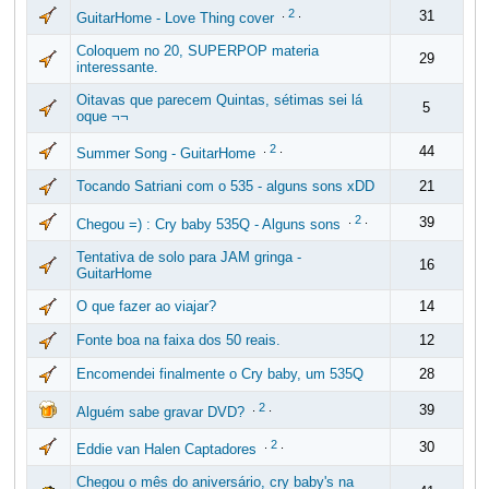
.
2
.
31
GuitarHome - Love Thing cover
Coloquem no 20, SUPERPOP materia
29
interessante.
Oitavas que parecem Quintas, sétimas sei lá
5
oque ¬¬
.
2
.
44
Summer Song - GuitarHome
Tocando Satriani com o 535 - alguns sons xDD
21
.
2
.
39
Chegou =) : Cry baby 535Q - Alguns sons
Tentativa de solo para JAM gringa -
16
GuitarHome
O que fazer ao viajar?
14
Fonte boa na faixa dos 50 reais.
12
Encomendei finalmente o Cry baby, um 535Q
28
.
2
.
39
Alguém sabe gravar DVD?
.
2
.
30
Eddie van Halen Captadores
Chegou o mês do aniversário, cry baby's na