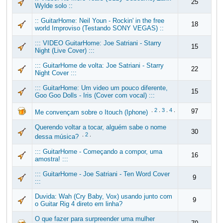
25
Wylde solo ::
:: GuitarHome: Neil Youn - Rockin' in the free
18
world Improviso (Testando SONY VEGAS) ::
::: VIDEO GuitarHome: Joe Satriani - Starry
15
Night (Live Cover) :::
::: GuitarHome de volta: Joe Satriani - Starry
22
Night Cover :::
::: GuitarHome: Um video um pouco diferente,
15
Goo Goo Dolls - Iris (Cover com vocal) :::
.
2
.
3
.
4
.
97
Me convençam sobre o Itouch (Iphone)
Querendo voltar a tocar, alguém sabe o nome
30
.
2
.
dessa música?
::: GuitarHome - Começando a compor, uma
16
amostra! :::
::: GuitarHome - Joe Satriani - Ten Word Cover
9
:::
Duvida: Wah (Cry Baby, Vox) usando junto com
9
o Guitar Rig 4 direto em linha?
O que fazer para surpreender uma mulher