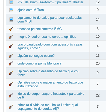
VST de synth (sawtooth), tipo Dream Theater
12
ajuda com M-Tron
0
equipamento de palco para tocar backtracks
14
com MIDI
trocando potenciometros EMG
3
mogno X cedro rosa no corpo :: opiniões
10
braço parafusado com bom acesso às casas
4
agudas, como?
alguém consegue ébano?
13
onde comprar ponte Monorail?
20
Opinião sobre o desenho do baixo que vou
9
fazer
Opiniões sobre o madeiramento do baixo que
7
estou fazendo
idéias de corpo, braço e headstock para baixo
22
de 6
primeira dúvida do meu baixo luthier: qual
7
espaçamento de cordas (6)?