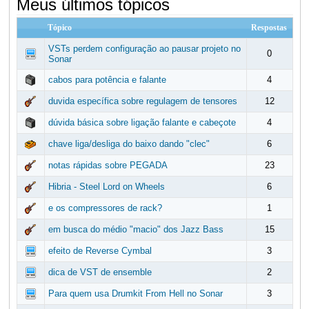
Meus últimos tópicos
Tópico
Respostas
VSTs perdem configuração ao pausar projeto no
0
Sonar
cabos para potência e falante
4
duvida específica sobre regulagem de tensores
12
dúvida básica sobre ligação falante e cabeçote
4
chave liga/desliga do baixo dando "clec"
6
notas rápidas sobre PEGADA
23
Hibria - Steel Lord on Wheels
6
e os compressores de rack?
1
em busca do médio "macio" dos Jazz Bass
15
efeito de Reverse Cymbal
3
dica de VST de ensemble
2
Para quem usa Drumkit From Hell no Sonar
3