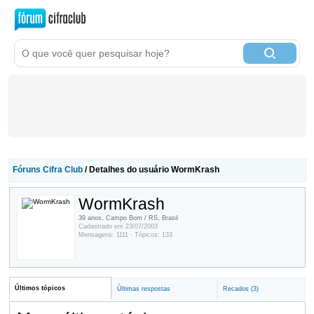
Fóruns Cifra Club
/ Detalhes do usuário WormKrash
WormKrash
39 anos, Campo Bom / RS, Brasil
Cadastrado em 23/07/2003
Mensagens: 1111 · Tópicos: 133
Últimos tópicos
Últimas respostas
Recados (3)