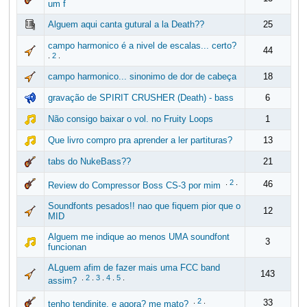
um f
Alguem aqui canta gutural a la Death??
25
campo harmonico é a nivel de escalas... certo?
44
.
2
.
campo harmonico... sinonimo de dor de cabeça
18
gravação de SPIRIT CRUSHER (Death) - bass
6
Não consigo baixar o vol. no Fruity Loops
1
Que livro compro pra aprender a ler partituras?
13
tabs do NukeBass??
21
.
2
.
46
Review do Compressor Boss CS-3 por mim
Soundfonts pesados!! nao que fiquem pior que o
12
MID
Alguem me indique ao menos UMA soundfont
3
funcionan
ALguem afim de fazer mais uma FCC band
143
.
2
.
3
.
4
.
5
.
assim?
.
2
.
33
tenho tendinite. e agora? me mato?