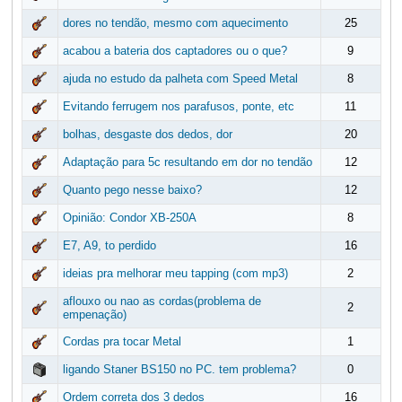
dores no tendão, mesmo com aquecimento
25
acabou a bateria dos captadores ou o que?
9
ajuda no estudo da palheta com Speed Metal
8
Evitando ferrugem nos parafusos, ponte, etc
11
bolhas, desgaste dos dedos, dor
20
Adaptação para 5c resultando em dor no tendão
12
Quanto pego nesse baixo?
12
Opinião: Condor XB-250A
8
E7, A9, to perdido
16
ideias pra melhorar meu tapping (com mp3)
2
aflouxo ou nao as cordas(problema de
2
empenação)
Cordas pra tocar Metal
1
ligando Staner BS150 no PC. tem problema?
0
Ordem correta dos 3 dedos
16