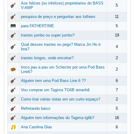
Aos felizes (ou infelizes) proprietarios do BASS
5
V-AMP
pesquisa de preço e perguntas aos luthiers
11
para FATHERTIME
5
trastes jumbo ou super jumbo?
19
Qual desses trastes eu pego? Marca Jin Ho é
4
boa?
trastes longos, onde encotrar?
2
troco pau a pau um Schecter por uma Pod Bass
2
Line6?
Alguém tem uma Pod Bass Line 6 ??
6
Vou comprar um Tagima TG6B amanhã
7
Como tirar várias notas em um curto espaço?
2
Refretando baixo
5
Alguém tem informações do Tagima tg6b?
16
Ana Carolina Dias
6