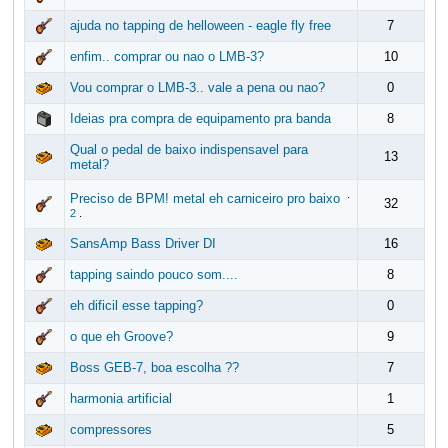
ajuda no tapping de helloween - eagle fly free
7
enfim.. comprar ou nao o LMB-3?
10
Vou comprar o LMB-3.. vale a pena ou nao?
0
Ideias pra compra de equipamento pra banda
8
Qual o pedal de baixo indispensavel para
13
metal?
.
Preciso de BPM! metal eh carniceiro pro baixo
32
2
.
SansAmp Bass Driver DI
16
tapping saindo pouco som....
8
eh dificil esse tapping?
0
o que eh Groove?
9
Boss GEB-7, boa escolha ??
7
harmonia artificial
1
compressores
5