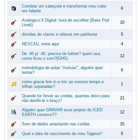
Combrar um cabeçote e transformar meu cubo
6
em falante
Analogico X Digital: hora de escolher (Bass Pod
10
Line6)
dúvidas de claves e oitavas em partituras
5
NESCAU, entre aqui
4
De .45 p/ .40: precisa de luthier? quem usa
12
como ficou o som?(GHS)
metodologia de aulas "mutuas", alguém quer
6
tentar?
como gravar line in e mic ao mesmo tempo e
1
trilhas separadas?
Quando for ferver as cordas, quantas deixo para
21
não danificar o braço?
Alguém quer GRAVAR esse projeto do ICED
12
EARTH conosco??
Som de dedos arrastando nas cordas
15
Qual a data de nascimento do meu Tagima?
5