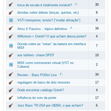
.
2
.
30
troca de escala é totalmente inviável?
dúvidas sobre dobras (terças, quintas, etc)
8
VSTi transposer, existe? ("mudar afinação")
9
.
2
.
34
Ativo X Passivo :: tópico definitivo
Wilkinson = Gotoh? O que acham dessa ponte?
4
Dúvida sobre as "notas" da bateria em interface
7
MIDI
aos luthiers: chave DPDT
10
MIDI como instrumento virtual (VST no
2
Cubase)
.
2
.
34
Review :: Bass PODxt Live
regulagem de baixo de dois tensores
17
Onde encontrar catálogo Gotoh?
4
Influência do som da ponte
17
Jazz Bass '78 USA por U$350, o que acham?
6