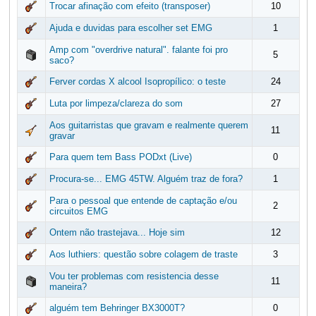
Trocar afinação com efeito (transposer)
10
Ajuda e duvidas para escolher set EMG
1
Amp com "overdrive natural". falante foi pro
5
saco?
Ferver cordas X alcool Isopropílico: o teste
24
Luta por limpeza/clareza do som
27
Aos guitarristas que gravam e realmente querem
11
gravar
Para quem tem Bass PODxt (Live)
0
Procura-se... EMG 45TW. Alguém traz de fora?
1
Para o pessoal que entende de captação e/ou
2
circuitos EMG
Ontem não trastejava... Hoje sim
12
Aos luthiers: questão sobre colagem de traste
3
Vou ter problemas com resistencia desse
11
maneira?
alguém tem Behringer BX3000T?
0