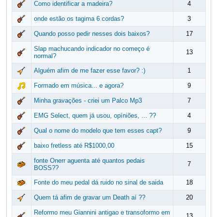
Como identificar a madeira?
4
onde estão os tagima 6 cordas?
3
Quando posso pedir nesses dois baixos?
17
Slap machucando indicador no começo é
13
normal?
Alguém afim de me fazer esse favor? :)
1
Formado em música... e agora?
9
Minha gravações - criei um Palco Mp3
7
EMG Select, quem já usou, opíniões, ... ??
4
Qual o nome do modelo que tem esses capt?
9
baixo fretless até R$1000,00
15
fonte Onerr aguenta até quantos pedais
7
BOSS??
Fonte do meu pedal dá ruido no sinal de saida
18
Quem tá afim de gravar um Death aí ??
20
Reformo meu Giannini antigao e transoformo em
13