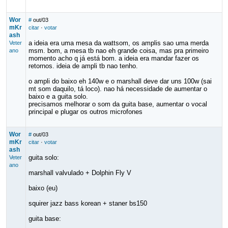
Wor
#
out/03
mKr
citar
·
votar
ash
a ideia era uma mesa da wattsom, os amplis sao uma merda
Veter
msm. bom, a mesa tb nao eh grande coisa, mas pra primeiro
ano
momento acho q já está bom. a ideia era mandar fazer os
retornos. ideia de ampli tb nao tenho.
o ampli do baixo eh 140w e o marshall deve dar uns 100w (sai
mt som daquilo, tá loco). nao há necessidade de aumentar o
baixo e a guita solo.
precisamos melhorar o som da guita base, aumentar o vocal
principal e plugar os outros microfones
Wor
#
out/03
mKr
citar
·
votar
ash
guita solo:
Veter
ano
marshall valvulado + Dolphin Fly V
baixo (eu)
squirer jazz bass korean + staner bs150
guita base: