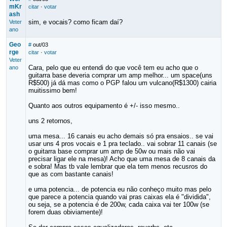
mKr
citar
·
votar
ash
sim, e vocais? como ficam daí?
Veter
ano
Geo
#
out/03
rge
citar
·
votar
Veter
Cara, pelo que eu entendi do que você tem eu acho que o
ano
guitarra base deveria comprar um amp melhor... um space(uns
R$500) já dá mas como o PGP falou um vulcano(R$1300) cairia
muitissimo bem!
Quanto aos outros equipamento é +/- isso mesmo..
uns 2 retornos,
uma mesa... 16 canais eu acho demais só pra ensaios.. se vai
usar uns 4 pros vocais e 1 pra teclado.. vai sobrar 11 canais (se
o guitarra base comprar um amp de 50w ou mais não vai
precisar ligar ele na mesa)! Acho que uma mesa de 8 canais da
e sobra! Mas tb vale lembrar que ela tem menos recusros do
que as com bastante canais!
e uma potencia... de potencia eu não conheço muito mas pelo
que parece a potencia quando vai pras caixas ela é "dividida",
ou seja, se a potencia é de 200w, cada caixa vai ter 100w (se
forem duas obiviamente)!