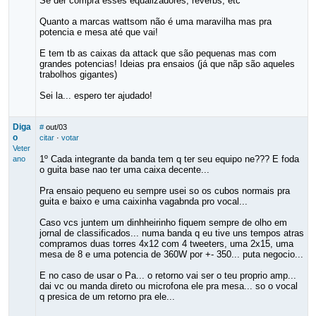
Se der compra esses equalizadores, reverbs, etc
Quanto a marcas wattsom não é uma maravilha mas pra
potencia e mesa até que vai!
E tem tb as caixas da attack que são pequenas mas com
grandes potencias! Ideias pra ensaios (já que nãp são aqueles
trabolhos gigantes)
Sei la... espero ter ajudado!
Diga
#
out/03
o
citar
·
votar
Veter
1º Cada integrante da banda tem q ter seu equipo ne??? E foda
ano
o guita base nao ter uma caixa decente...
Pra ensaio pequeno eu sempre usei so os cubos normais pra
guita e baixo e uma caixinha vagabnda pro vocal...
Caso vcs juntem um dinhheirinho fiquem sempre de olho em
jornal de classificados... numa banda q eu tive uns tempos atras
compramos duas torres 4x12 com 4 tweeters, uma 2x15, uma
mesa de 8 e uma potencia de 360W por +- 350... puta negocio...
E no caso de usar o Pa... o retorno vai ser o teu proprio amp...
dai vc ou manda direto ou microfona ele pra mesa... so o vocal
q presica de um retorno pra ele...