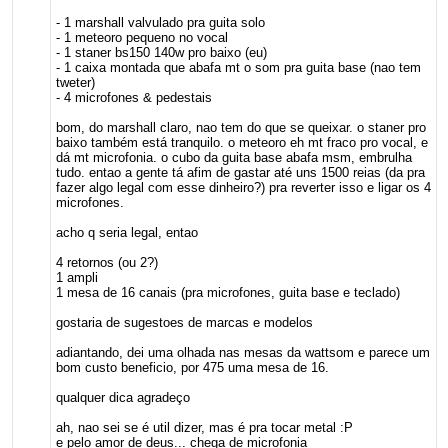
- 1 marshall valvulado pra guita solo
- 1 meteoro pequeno no vocal
- 1 staner bs150 140w pro baixo (eu)
- 1 caixa montada que abafa mt o som pra guita base (nao tem
tweter)
- 4 microfones & pedestais
bom, do marshall claro, nao tem do que se queixar. o staner pro
baixo também está tranquilo. o meteoro eh mt fraco pro vocal, e
dá mt microfonia. o cubo da guita base abafa msm, embrulha
tudo. entao a gente tá afim de gastar até uns 1500 reias (da pra
fazer algo legal com esse dinheiro?) pra reverter isso e ligar os 4
microfones.
acho q seria legal, entao
4 retornos (ou 2?)
1 ampli
1 mesa de 16 canais (pra microfones, guita base e teclado)
gostaria de sugestoes de marcas e modelos
adiantando, dei uma olhada nas mesas da wattsom e parece um
bom custo beneficio, por 475 uma mesa de 16.
qualquer dica agradeço
ah, nao sei se é util dizer, mas é pra tocar metal :P
e pelo amor de deus... chega de microfonia