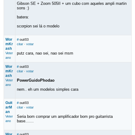
Gibson SE + Zoom 505II + um cubo com aqueles ampli martin
sons :)
batera:
scorpion sei lá o modelo
Wor
#
out/03
mKr
citar
·
votar
ash
putz cara, nao sei, nao sei msm
Veter
ano
Wor
#
out/03
mKr
citar
·
votar
ash
PowerGuidoPhodao
Veter
ano
nem.. eh um modelos simples cara
Guit
#
out/03
arM
citar
·
votar
an
Seria bom comprar um amplificador bom pro guitarrista
Veter
base.......
ano
Wor
#
out/03