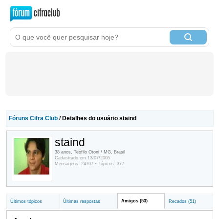
Fóruns Cifra Club
/ Detalhes do usuário staind
staind
38 anos, Teófilo Otoni / MG, Brasil
Cadastrado em 13/07/2005
Mensagens: 24707 · Tópicos: 377
Amigos (53)
Últimos tópicos
Últimas respostas
Recados (51)