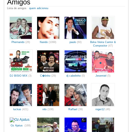
Amigos
Lista de amigos ·
quem adicionou
Phernando
(26)
Nando
(1099)
paulo
(60)
Beka Vieira Cantor &
Compositor
(47)
DJ BISIO MIX
(3)
C�linho
(29)
dj cabelinho
(0)
Jesemiel
(5)
luckas
(421)
nilo
(108)
Raffael
(39)
roger12
(46)
Oz Ajatus
(169)