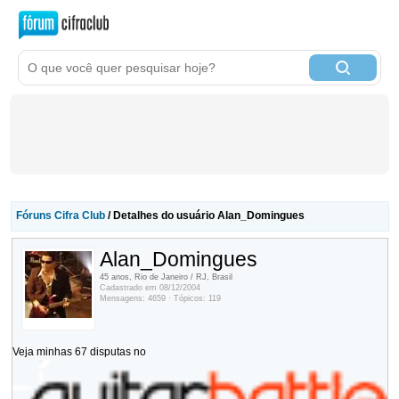
Fóruns Cifra Club
/ Detalhes do usuário Alan_Domingues
Alan_Domingues
45 anos, Rio de Janeiro / RJ, Brasil
Cadastrado em 08/12/2004
Mensagens: 4659 · Tópicos: 119
Veja minhas 67 disputas no