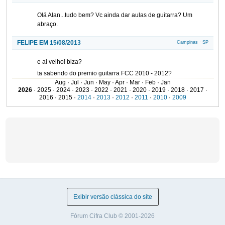
Olá Alan...tudo bem? Vc ainda dar aulas de guitarra? Um
abraço.
FELIPE EM 15/08/2013
Campinas
·
SP
e ai velho! blza?
ta sabendo do premio guitarra FCC 2010 - 2012?
Aug · Jul · Jun · May · Apr · Mar · Feb · Jan
da uma olhada lá!
2026
· 2025 · 2024 · 2023 · 2022 · 2021 · 2020 · 2019 · 2018 · 2017 ·
aqui nao pode por link, mas ta na primeira pagina - como
2016 · 2015 ·
2014
·
2013
·
2012
·
2011
·
2010
·
2009
topico fixo - no forum de guitarras!
abç
CHRIS015 EM 05/06/2013
Rio de Janeiro
·
RJ
Manow Criei e upei varios topicos aqui no Cifraclub sobre o
assunto mas ninguem me respondeu ao certo espero que vc
possa me dar essa luz rs.
Assim eu gravo minha guitarra ligando - a direto na entrada de
linha do pc,ela deixa muito a desejar no quesitoqualidade,
Exibir versão clássica do site
latencia e etc.
Vim procurando preços de interfaces e tal, vi a Jam lab mas n
Fórum Cifra Club © 2001-2026
sei se ela concegue suprir minhas necessidades (melhor