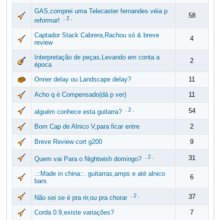
GAS,comprei uma Telecaster fernandes véia p
58
.
2
.
reformar!
Captador Stack Cabrera,Rachou só & breve
4
review
Interpretação de peças,Levando em conta a
2
época
Onner delay ou Landscape delay?
11
Acho q é Compensado(dá p ver)
11
.
2
.
54
alguém conhece esta guitarra?
Bom Cap de Alnico V,para ficar entre
2
Breve Review cort g200
9
.
2
.
31
Quem vai Para o Nightwish domingo?
.::Made in china::. guitarras,amps e até alnico
6
bars.
.
2
.
37
Não sei se é pra rir,ou pra chorar
Corda 0.9,existe variações?
7