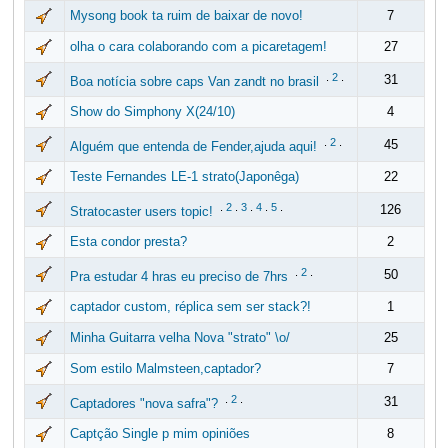
Mysong book ta ruim de baixar de novo!
7
olha o cara colaborando com a picaretagem!
27
.
2
.
31
Boa notícia sobre caps Van zandt no brasil
Show do Simphony X(24/10)
4
.
2
.
45
Alguém que entenda de Fender,ajuda aqui!
Teste Fernandes LE-1 strato(Japonêga)
22
.
2
.
3
.
4
.
5
.
126
Stratocaster users topic!
Esta condor presta?
2
.
2
.
50
Pra estudar 4 hras eu preciso de 7hrs
captador custom, réplica sem ser stack?!
1
Minha Guitarra velha Nova "strato" \o/
25
Som estilo Malmsteen,captador?
7
.
2
.
31
Captadores "nova safra"?
Captção Single p mim opiniões
8