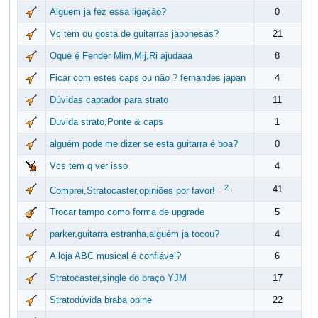
Alguem ja fez essa ligação?
0
Vc tem ou gosta de guitarras japonesas?
21
Oque é Fender Mim,Mij,Ri ajudaaa
8
Ficar com estes caps ou não ? fernandes japan
4
Dúvidas captador para strato
11
Duvida strato,Ponte & caps
1
alguém pode me dizer se esta guitarra é boa?
0
Vcs tem q ver isso
4
.
2
.
41
Comprei,Stratocaster,opiniões por favor!
Trocar tampo como forma de upgrade
5
parker,guitarra estranha,alguém ja tocou?
4
A loja ABC musical é confiável?
6
Stratocaster,single do braço YJM
17
Stratodúvida braba opine
22