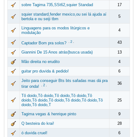
sobre Tagima 735,SSt62,squier Standad
17
squier standard,fender mexico,ou sei lá ajuda aí
5
bertola e ou seiji tbm
Linguagens para os modos litúrgicos e
4
modulação
.
2
.
43
Captador Bom pra solos?
Giannini De 15 Anos atrás(busca usada)
13
Mão direita no erudito
4
guitar pro duvida & pedido!
6
Jeito para conseguir Bts bts safadas mas dá pra
36
.
2
.
tirar onda!
Tô doido,Tô doido,Tô doido,Tô doido,Tô
doido,Tô doido,Tô doido,Tô doido,Tô doido,Tô
25
doido,Tô doido,T
Tagima vegas & henrique pinto
9
Q besteira do krai!
28
ó duvida cruel!
6