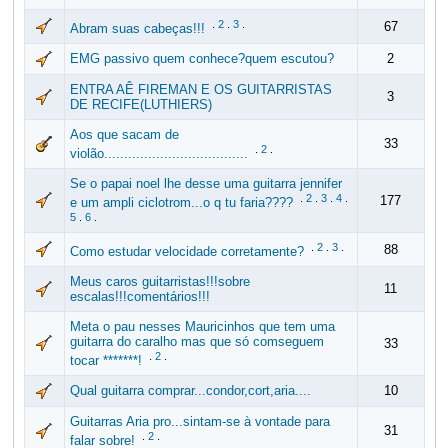
.
2
.
3
.
67
Abram suas cabeças!!!
EMG passivo quem conhece?quem escutou?
2
ENTRA AÊ FIREMAN E OS GUITARRISTAS
3
DE RECIFE(LUTHIERS)
Aos que sacam de
33
.
2
.
violão....................................
Se o papai noel lhe desse uma guitarra jennifer
.
2
.
3
.
4
.
177
e um ampli ciclotrom...o q tu faria????
5
.
6
.
.
2
.
3
.
88
Como estudar velocidade corretamente?
Meus caros guitarristas!!!sobre
11
escalas!!!comentários!!!
Meta o pau nesses Mauricinhos que tem uma
guitarra do caralho mas que só comseguem
33
.
2
.
tocar *******!
Qual guitarra comprar...condor,cort,aria....
10
Guitarras Aria pro...sintam-se à vontade para
31
.
2
.
falar sobre!