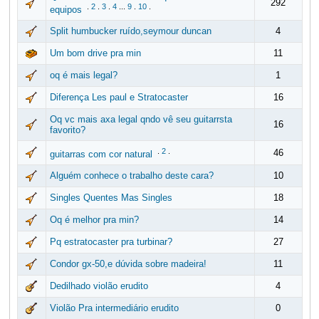
292
.
2
.
3
.
4
...
9
.
10
.
equipos
Split humbucker ruído,seymour duncan
4
Um bom drive pra min
11
oq é mais legal?
1
Diferença Les paul e Stratocaster
16
Oq vc mais axa legal qndo vê seu guitarrsta
16
favorito?
.
2
.
46
guitarras com cor natural
Alguém conhece o trabalho deste cara?
10
Singles Quentes Mas Singles
18
Oq é melhor pra min?
14
Pq estratocaster pra turbinar?
27
Condor gx-50,e dúvida sobre madeira!
11
Dedilhado violão erudito
4
Violão Pra intermediário erudito
0