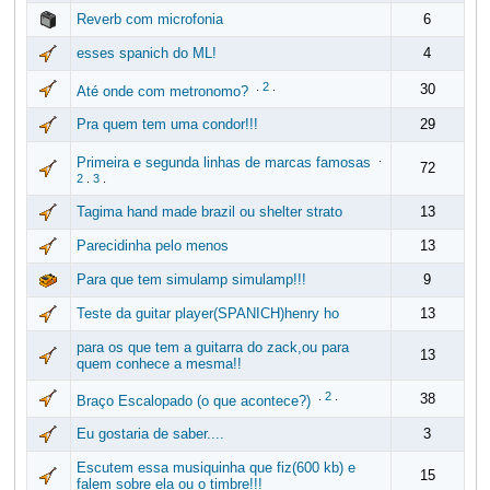
Reverb com microfonia
6
esses spanich do ML!
4
.
2
.
30
Até onde com metronomo?
Pra quem tem uma condor!!!
29
.
Primeira e segunda linhas de marcas famosas
72
2
.
3
.
Tagima hand made brazil ou shelter strato
13
Parecidinha pelo menos
13
Para que tem simulamp simulamp!!!
9
Teste da guitar player(SPANICH)henry ho
13
para os que tem a guitarra do zack,ou para
13
quem conhece a mesma!!
.
2
.
38
Braço Escalopado (o que acontece?)
Eu gostaria de saber....
3
Escutem essa musiquinha que fiz(600 kb) e
15
falem sobre ela ou o timbre!!!