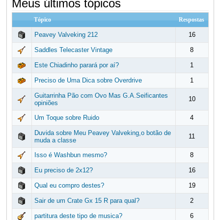
Meus últimos tópicos
Tópico
Respostas
Peavey Valveking 212
16
Saddles Telecaster Vintage
8
Este Chiadinho parará por aí?
1
Preciso de Uma Dica sobre Overdrive
1
Guitarrinha Pão com Ovo Mas G.A.Seificantes
10
opiniões
Um Toque sobre Ruido
4
Duvida sobre Meu Peavey Valveking,o botão de
11
muda a classe
Isso é Washbun mesmo?
8
Eu preciso de 2x12?
16
Qual eu compro destes?
19
Sair de um Crate Gx 15 R para qual?
2
partitura deste tipo de musica?
6