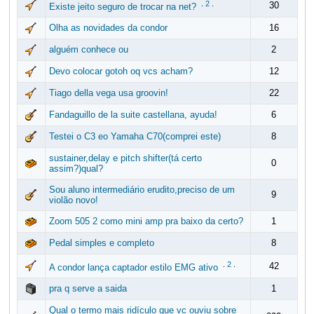
.
2
.
30
Existe jeito seguro de trocar na net?
Olha as novidades da condor
16
alguém conhece ou
2
Devo colocar gotoh oq vcs acham?
12
Tiago della vega usa groovin!
22
Fandaguillo de la suite castellana, ayuda!
6
Testei o C3 eo Yamaha C70(comprei este)
8
sustainer,delay e pitch shifter(tá certo
0
assim?)qual?
Sou aluno intermediário erudito,preciso de um
9
violão novo!
Zoom 505 2 como mini amp pra baixo da certo?
1
Pedal simples e completo
8
.
2
.
42
A condor lança captador estilo EMG ativo
pra q serve a saida
1
Qual o termo mais ridículo que vc ouviu sobre