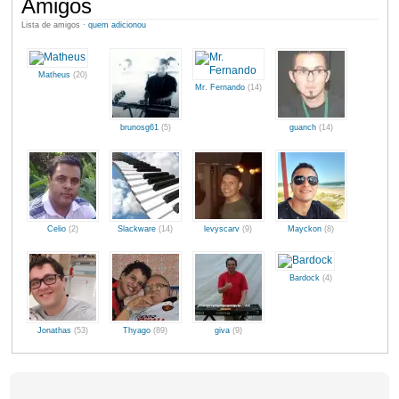
Amigos
Lista de amigos ·
quem adicionou
Matheus
(20)
Mr. Fernando
(14)
brunosg61
(5)
guanch
(14)
Celio
(2)
Slackware
(14)
levyscarv
(9)
Mayckon
(8)
Bardock
(4)
Jonathas
(53)
Thyago
(89)
giva
(9)