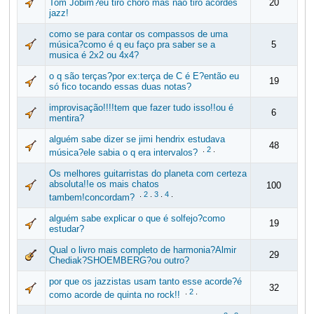
Tom Jobim?eu tiro choro mas não tiro acordes
20
jazz!
como se para contar os compassos de uma
música?como é q eu faço pra saber se a
5
musica é 2x2 ou 4x4?
o q são terças?por ex:terça de C é E?então eu
19
só fico tocando essas duas notas?
improvisação!!!!tem que fazer tudo isso!!ou é
6
mentira?
alguém sabe dizer se jimi hendrix estudava
48
.
2
.
música?ele sabia o q era intervalos?
Os melhores guitarristas do planeta com certeza
absoluta!!e os mais chatos
100
.
2
.
3
.
4
.
tambem!concordam?
alguém sabe explicar o que é solfejo?como
19
estudar?
Qual o livro mais completo de harmonia?Almir
29
Chediak?SHOEMBERG?ou outro?
por que os jazzistas usam tanto esse acorde?é
32
.
2
.
como acorde de quinta no rock!!