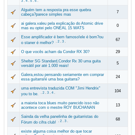
3
.
4
.
5
.
6
.
Alguém tem a resposta pra esse quebra
7
cabeça?parece simples mas
ai galera.valeu pela explicação do Atomic drive
0
mas eu optei pelo ONEAL 15 WATS
Esse amplificador é bem famoso!ele é bom?ou
67
.
2
.
3
.
o staner é melhor?
O que vocês acham da Condor RX 30?
29
Shelter SG Standard,Condor Rx 30 uma guita
5
versátil por até 1.000 reais!
Galera,estou pensando seriamente em comprar
24
essa guitarra!é uma boa guitarra?
uma entrevista traduzida COM "Jimi Hendrix"
104
.
2
.
3
.
4
.
you to be.
a maioria toca blues muito parecido isso não
13
acontece com o mestre ROY BUCHANAN
Sainda da velha panelinha de guitarristas do
68
.
2
.
3
.
Fórum do cifra club!
existe alguma coisa melhor do que tocar