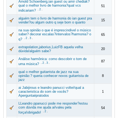
Arnold Schoenberg,ian guest ou amir chediak?
qual o melhor livro de harmonia?qual vcs
51
.
2
.
indicariam?
alguém tem o livro de harmonia do ian guest pra
15
vender?ou algum outro q seje bom o quanto
na sua opinião o que é imprescindivel o músico
saber? decorar escalas?intervalos?harmonia? o
65
.
2
.
3
.
q?
extrapolation,jaborius,LuizFB aquela velha
20
dúvida!alguém sabe?
Análise harmônica: como descobrir o tom de
87
.
2
.
3
.
uma música?
qual o melhor guitarrista de jazz na sua
opinião:? queria conhecer novos guitarrista de
8
jazz
ai Jabijirous e leandro panucci voltei!qual a
caracteristica do som de vocês?
1
Aperguntaépratodos
LLeandro ppanucci pode me responder?estou
com dúvida me ajuda ai!valeu pela
54
.
2
.
força!obrigado!