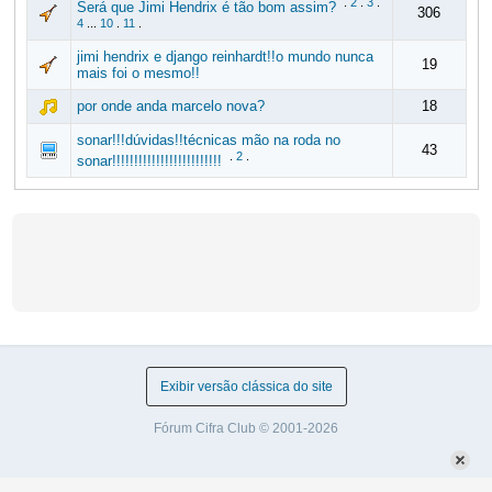
.
2
.
3
.
Será que Jimi Hendrix é tão bom assim?
306
4
...
10
.
11
.
jimi hendrix e django reinhardt!!o mundo nunca
19
mais foi o mesmo!!
por onde anda marcelo nova?
18
sonar!!!dúvidas!!técnicas mão na roda no
43
.
2
.
sonar!!!!!!!!!!!!!!!!!!!!!!!!!
Exibir versão clássica do site
Fórum Cifra Club © 2001-2026