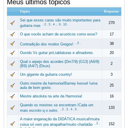
Meus últimos tópicos
Tópico
Respostas
Sei que esses caras são muito importantes para
270
.
2
.
3
.
4
...
9
.
10
.
guitarra mas
O que vocês acham de acusticos como esse?
17
.
2
.
38
Contradição dos modos Gregos!
Ouvido Vs guitar pró,tablaturas e afinadores.
20
Qual o arpejo dos acordes:(Dm7/9) (G13) (A6/9)
2
(B9) (A4/7) (Dsus)
Um gigante da guitarra country!
3
Outro mestre da harmonia!Barney kessel !uma
25
aula de bom gosto.
Mestre absoluta na arte da Harmonia!
16
Quando os mestres se encontram.!Cada um
133
.
2
.
3
.
4
.
5
.
mais escroto q o outro.
A maior enganação da DIDÁTICA musical!muita
.
2
.
152
coisa só vem pra atrapalhar!muito charlatão