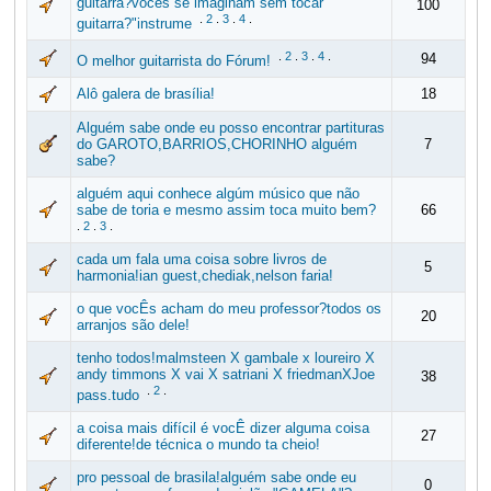
guitarra?vocês se imaginam sem tocar
100
.
2
.
3
.
4
.
guitarra?"instrume
.
2
.
3
.
4
.
94
O melhor guitarrista do Fórum!
Alô galera de brasília!
18
Alguém sabe onde eu posso encontrar partituras
do GAROTO,BARRIOS,CHORINHO alguém
7
sabe?
alguém aqui conhece algúm músico que não
sabe de toria e mesmo assim toca muito bem?
66
.
2
.
3
.
cada um fala uma coisa sobre livros de
5
harmonia!ian guest,chediak,nelson faria!
o que vocÊs acham do meu professor?todos os
20
arranjos são dele!
tenho todos!malmsteen X gambale x loureiro X
andy timmons X vai X satriani X friedmanXJoe
38
.
2
.
pass.tudo
a coisa mais difícil é vocÊ dizer alguma coisa
27
diferente!de técnica o mundo ta cheio!
pro pessoal de brasila!alguém sabe onde eu
0