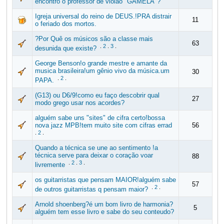
encontro o professor de violão "GAMELA"?
Igreja universal do reino de DEUS.!PRA distrair
11
o feriado dos mortos.
?Por Quê os músicos são a classe mais
63
.
2
.
3
.
desunida que existe?
George Benson!o grande mestre e amante da
musica brasileira!um gênio vivo da música.um
30
.
2
.
PAPA.
(G13) ou D6/9!como eu faço descobrir qual
27
modo grego usar nos acordes?
alguém sabe uns "sites" de cifra certo!bossa
nova jazz MPB!tem muito site com cifras errad
56
.
2
.
Quando a técnica se une ao sentimento !a
técnica serve para deixar o coração voar
88
.
2
.
3
.
livremente
os guitarristas que pensam MAIOR!alguém sabe
57
.
2
.
de outros guitarristas q pensam maior?
Arnold shoenberg?é um bom livro de harmonia?
5
alguém tem esse livro e sabe do seu conteudo?