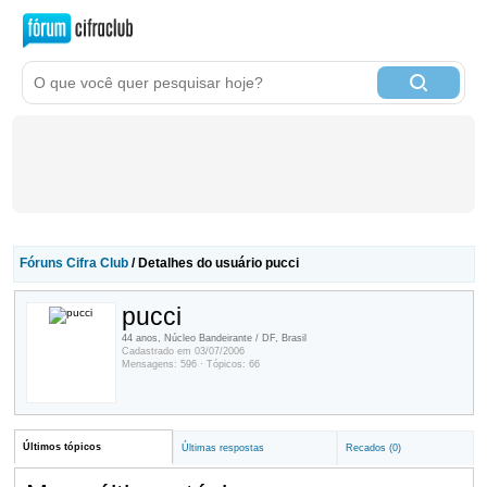
Fóruns Cifra Club
/ Detalhes do usuário pucci
pucci
44 anos, Núcleo Bandeirante / DF, Brasil
Cadastrado em 03/07/2006
Mensagens: 596 · Tópicos: 66
Últimos tópicos
Últimas respostas
Recados (0)