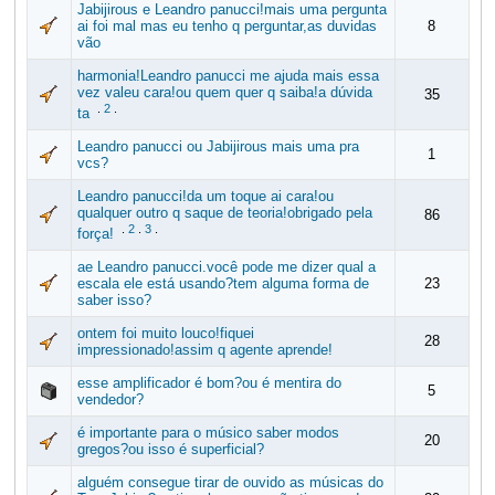
Jabijirous e Leandro panucci!mais uma pergunta
ai foi mal mas eu tenho q perguntar,as duvidas
8
vão
harmonia!Leandro panucci me ajuda mais essa
vez valeu cara!ou quem quer q saiba!a dúvida
35
.
2
.
ta
Leandro panucci ou Jabijirous mais uma pra
1
vcs?
Leandro panucci!da um toque ai cara!ou
qualquer outro q saque de teoria!obrigado pela
86
.
2
.
3
.
força!
ae Leandro panucci.você pode me dizer qual a
escala ele está usando?tem alguma forma de
23
saber isso?
ontem foi muito louco!fiquei
28
impressionado!assim q agente aprende!
esse amplificador é bom?ou é mentira do
5
vendedor?
é importante para o músico saber modos
20
gregos?ou isso é superficial?
alguém consegue tirar de ouvido as músicas do