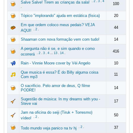
.
2
.
3
.
4
Salve Salve! Tirem as crianças da sala!
100
.
Tópico "implorando" ajuda em estática (fisica)
20
Em que ordem coloco meus pedais? VEJA
44
.
2
.
AQUI!
Shaaman com nova formação vem com tudo!
14
A pergunta não é se, e sim quando e como
416
.
2
.
3
.
4
...
13
.
14
.
ocorrerá
Rain - Vinnie Moore cover by Véi Angelo
10
Que musica é essa? É do Billy alguma coisa
11
Com mp3
O sacrificio. Pelo amor de deus, Q filme
14
PODRE!
Sugestão de música: In my dreams with you -
17
Steve vai
Jam na oficina do seiji (Tiruk + Torresmo)
50
.
2
.
vídeo!
.
2
.
37
Todo mundo veja panico na tv hj