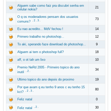
Alguem sabe como faiz pra discubri senha em
21
celular nokia?
O q os moderadores pensam dos usuarios
73
.
2
.
3
.
comuns?
Eu nao acredito... MdV fechou !
14
Primero trabalho no photoshop...
12
To aki, sperando faze download do photoshop...
9
Alguem ai tem o photoshop full?
18
aff, o ot tah um lixo
10
Premio NeRd 2005 - Primeiro topico do ano
34
.
2
.
inutil
Ultimo topico do ano depois do proximo
19
Por que axam q eu tenho 9 anos c eu tenho 15
80
.
2
.
3
.
kct?
Feliz natal
0
.
2
.
30
Feliz natal