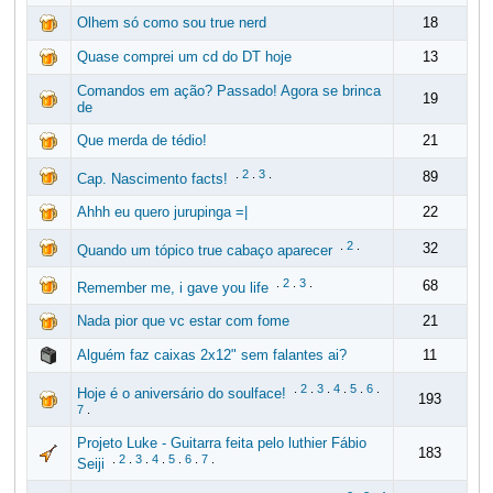
Olhem só como sou true nerd
18
Quase comprei um cd do DT hoje
13
Comandos em ação? Passado! Agora se brinca
19
de
Que merda de tédio!
21
.
2
.
3
.
89
Cap. Nascimento facts!
Ahhh eu quero jurupinga =|
22
.
2
.
32
Quando um tópico true cabaço aparecer
.
2
.
3
.
68
Remember me, i gave you life
Nada pior que vc estar com fome
21
Alguém faz caixas 2x12" sem falantes ai?
11
.
2
.
3
.
4
.
5
.
6
.
Hoje é o aniversário do soulface!
193
7
.
Projeto Luke - Guitarra feita pelo luthier Fábio
183
.
2
.
3
.
4
.
5
.
6
.
7
.
Seiji