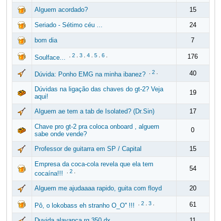
Alguem acordado?
15
Seriado - Sétimo céu ...
24
bom dia
7
.
2
.
3
.
4
.
5
.
6
.
176
Soulface...
.
2
.
40
Dúvida: Ponho EMG na minha ibanez?
Dúvidas na ligação das chaves do gt-2? Veja
19
aqui!
Alguem ae tem a tab de Isolated? (Dr.Sin)
17
Chave pro gt-2 pra coloca onboard , alguem
0
sabe onde vende?
Professor de guitarra em SP / Capital
15
Empresa da coca-cola revela que ela tem
54
.
2
.
cocaína!!!
Alguem me ajudaaaa rapido, guita com floyd
20
.
2
.
3
.
61
Pô, o lokobass eh stranho O_O'' !!!
Duvida alavanca rg 350 dx ...
11