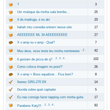
?
3
Um muleque da minha sala bombo...
25
4 da madruga, e eu aki
20
hahah mtu comedia entrem nesse site
17
AEEEEEEE ML 34 AEEEEEEEEE
27
X v-amp ou v-amp - Qual?
7
.
2
.
42
Meu deus, esse teste leu minha menteeeee
.
2
.
3
.
4
.
102
6 gostam de pizza de q?
Como coloca imagem no post/?
26
X v-amp + Boss equalizer... Fica bom?
8
Ibanez GRG-270 DX
14
Duvida sobre qual captador
5
Eu nao consigo fazer tapping com minha guita
17
.
2
.
3
.
4
.
92
Parabens Katy!!!