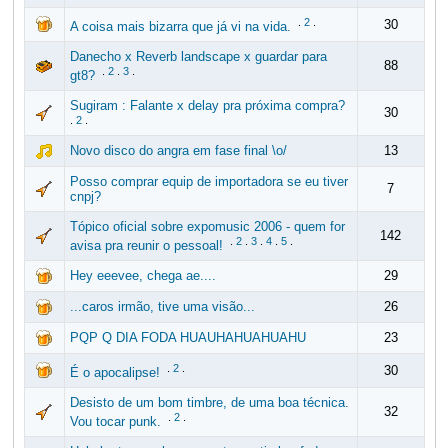
.
2
.
30
A coisa mais bizarra que já vi na vida.
Danecho x Reverb landscape x guardar para
88
.
2
.
3
.
gt8?
Sugiram : Falante x delay pra próxima compra?
30
.
2
.
Novo disco do angra em fase final \o/
13
Posso comprar equip de importadora se eu tiver
7
cnpj?
Tópico oficial sobre expomusic 2006 - quem for
142
.
2
.
3
.
4
.
5
.
avisa pra reunir o pessoal!
Hey eeevee, chega ae....
29
...caros irmão, tive uma visão...
26
PQP Q DIA FODA HUAUHAHUAHUAHU
23
.
2
.
30
É o apocalipse!
Desisto de um bom timbre, de uma boa técnica.
32
.
2
.
Vou tocar punk.