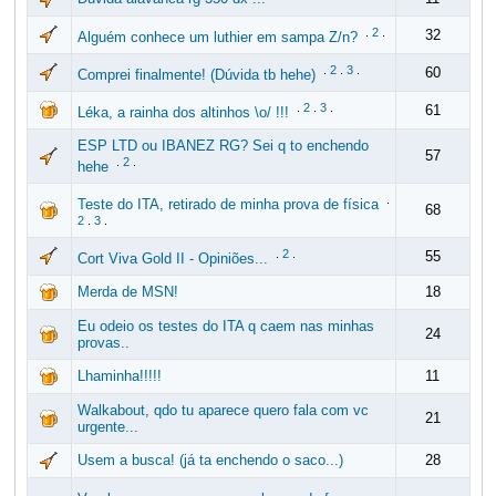
.
2
.
32
Alguém conhece um luthier em sampa Z/n?
.
2
.
3
.
60
Comprei finalmente! (Dúvida tb hehe)
.
2
.
3
.
61
Léka, a rainha dos altinhos \o/ !!!
ESP LTD ou IBANEZ RG? Sei q to enchendo
57
.
2
.
hehe
.
Teste do ITA, retirado de minha prova de física
68
2
.
3
.
.
2
.
55
Cort Viva Gold II - Opiniões...
Merda de MSN!
18
Eu odeio os testes do ITA q caem nas minhas
24
provas..
Lhaminha!!!!!
11
Walkabout, qdo tu aparece quero fala com vc
21
urgente...
Usem a busca! (já ta enchendo o saco...)
28
.