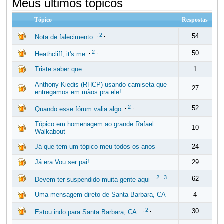
Meus últimos tópicos
Tópico
Respostas
.
2
.
54
Nota de falecimento
.
2
.
50
Heathcliff, it's me
Triste saber que
1
Anthony Kiedis (RHCP) usando camiseta que
27
entregamos em mãos pra ele!
.
2
.
52
Quando esse fórum valia algo
Tópico em homenagem ao grande Rafael
10
Walkabout
Já que tem um tópico meu todos os anos
24
Já era Vou ser pai!
29
.
2
.
3
.
62
Devem ter suspendido muita gente aqui
Uma mensagem direto de Santa Barbara, CA
4
.
2
.
30
Estou indo para Santa Barbara, CA.