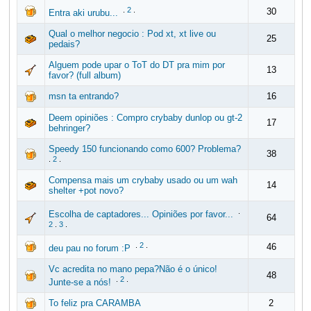
.
2
.
30
Entra aki urubu...
Qual o melhor negocio : Pod xt, xt live ou
25
pedais?
Alguem pode upar o ToT do DT pra mim por
13
favor? (full album)
msn ta entrando?
16
Deem opiniões : Compro crybaby dunlop ou gt-2
17
behringer?
Speedy 150 funcionando como 600? Problema?
38
.
2
.
Compensa mais um crybaby usado ou um wah
14
shelter +pot novo?
.
Escolha de captadores... Opiniões por favor...
64
2
.
3
.
.
2
.
46
deu pau no forum :P
Vc acredita no mano pepa?Não é o único!
48
.
2
.
Junte-se a nós!
To feliz pra CARAMBA
2