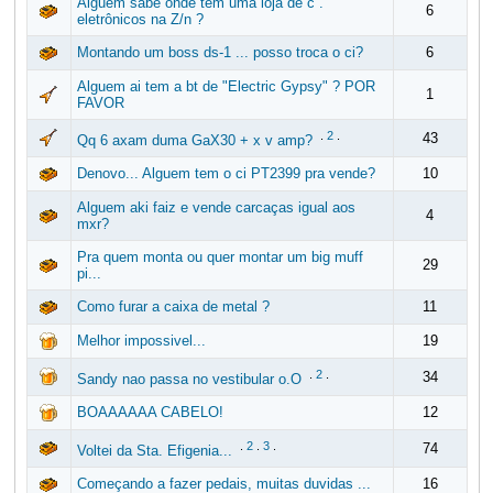
Alguem sabe onde tem uma loja de c .
6
eletrônicos na Z/n ?
Montando um boss ds-1 ... posso troca o ci?
6
Alguem ai tem a bt de "Electric Gypsy" ? POR
1
FAVOR
.
2
.
43
Qq 6 axam duma GaX30 + x v amp?
Denovo... Alguem tem o ci PT2399 pra vende?
10
Alguem aki faiz e vende carcaças igual aos
4
mxr?
Pra quem monta ou quer montar um big muff
29
pi...
Como furar a caixa de metal ?
11
Melhor impossivel...
19
.
2
.
34
Sandy nao passa no vestibular o.O
BOAAAAAA CABELO!
12
.
2
.
3
.
74
Voltei da Sta. Efigenia...
Começando a fazer pedais, muitas duvidas ...
16