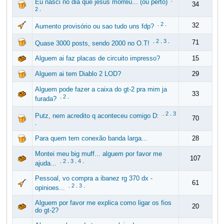
Eu nasci no dia que jesus morreu... (ou perto)
34
2
.
.
2
.
32
Aumento provisório ou sao tudo uns fdp?
.
2
.
3
.
71
Quase 3000 posts, sendo 2000 no O.T!
Alguem ai faz placas de circuito impresso?
15
Alguem ai tem Diablo 2 LOD?
29
Alguem pode fazer a caixa do gt-2 pra mim ja
33
.
2
.
furada?
.
2
.
3
Putz, nem acredito q aconteceu comigo D:
70
.
Para quem tem conexão banda larga...
28
Montei meu big muff... alguem por favor me
107
.
2
.
3
.
4
.
ajuda...
Pessoal, vo compra a ibanez rg 370 dx -
61
.
2
.
3
.
opinioes...
Alguem por favor me explica como ligar os fios
20
do gt-2?