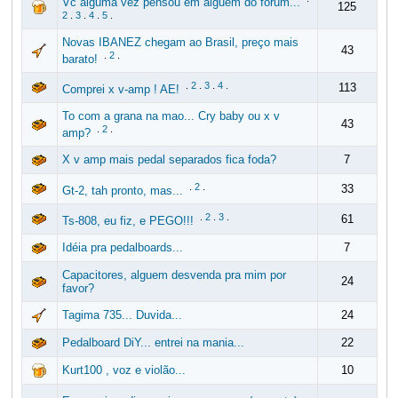
Vc alguma vez pensou em alguem do forum...
125
2
.
3
.
4
.
5
.
Novas IBANEZ chegam ao Brasil, preço mais
43
.
2
.
barato!
.
2
.
3
.
4
.
113
Comprei x v-amp ! AE!
To com a grana na mao... Cry baby ou x v
43
.
2
.
amp?
X v amp mais pedal separados fica foda?
7
.
2
.
33
Gt-2, tah pronto, mas...
.
2
.
3
.
61
Ts-808, eu fiz, e PEGO!!!
Idéia pra pedalboards...
7
Capacitores, alguem desvenda pra mim por
24
favor?
Tagima 735... Duvida...
24
Pedalboard DiY... entrei na mania...
22
Kurt100 , voz e violão...
10
.