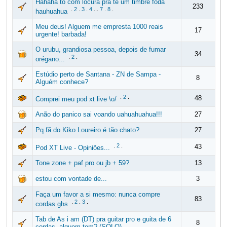
Hahaha to com locura pra te um timbre foda
233
.
2
.
3
.
4
...
7
.
8
.
hauhuahua
Meu deus! Alguem me empresta 1000 reais
17
urgente! barbada!
O urubu, grandiosa pessoa, depois de fumar
34
.
2
.
orégano...
Estúdio perto de Santana - ZN de Sampa -
8
Alguém conhece?
.
2
.
48
Comprei meu pod xt live \o/
Anão do panico sai voando uahuahuahua!!!
27
Pq fã do Kiko Loureiro é tão chato?
27
.
2
.
43
Pod XT Live - Opiniões...
Tone zone + paf pro ou jb + 59?
13
estou com vontade de...
3
Faça um favor a si mesmo: nunca compre
83
.
2
.
3
.
cordas ghs
Tab de As i am (DT) pra guitar pro e guita de 6
8
cordas, alguem tem? (SOLO)