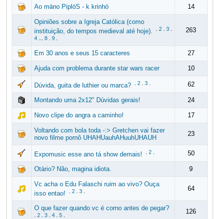
Ao mäno PiplöS - k krinhö
14
Opiniões sobre a Igreja Católica (como
.
2
.
3
.
263
instituição, do tempos medieval até hoje).
4
...
8
.
9
.
Em 30 anos e seus 15 caracteres
27
Ajuda com problema durante star wars racer
10
.
2
.
3
.
62
Dúvida, guita de luthier ou marca?
Montando uma 2x12" Dúvidas gerais!
24
Novo clipe do angra a caminho!
17
Voltando com bola toda -:> Gretchen vai fazer
23
novo filme pornô UHAHUauhAHuuhUHAUH
.
2
.
50
Expomusic esse ano tá show demais!
Otário? Não, magina idiota.
9
Vc acha o Edu Falaschi ruim ao vivo? Ouça
64
.
2
.
3
.
isso entao!
O que fazer quando vc é corno antes de pegar?
126
.
2
.
3
.
4
.
5
.