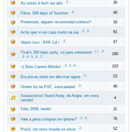
.
2
.
35
As vezes é bom ser alto
.
2
.
40
Filme: 500 days of Summer
Powernote, alguem recomenda/conhece?
16
.
2
.
3
.
81
Acho que vi um cara morto na rua
.
2
.
47
Vejam isso : KKK Lol !
.
2
Tiruk's 200 topic party, só para veteranos! .².³
180
.
3
.
4
.
5
.
6
.
7
.
.
2
.
3
.
4
.
103
=( Beto Carrero Mórrêu!
.
2
.
53
Era pra eu estar em alto-mar agora
.
2
.
46
Ontem fui na PUC, sorocaaaba!
Suuuucesso! Stand Away, do Angra, em nova
4
versão!
Feliz 2008, nerds!
11
.
2
.
3
.
76
Vale a pena comprar um iphone?
.
2
.
52
Poizé, um novo mundo se inicia