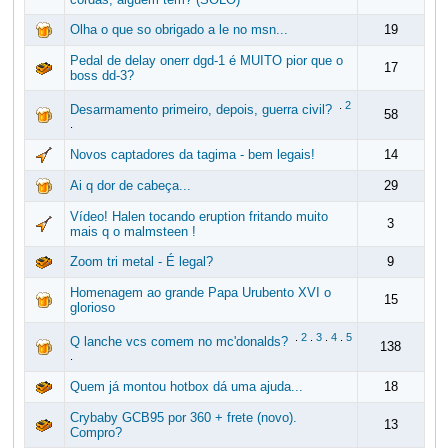
Olha o que so obrigado a le no msn...
19
Pedal de delay onerr dgd-1 é MUITO pior que o
17
boss dd-3?
.
2
Desarmamento primeiro, depois, guerra civil?
58
.
Novos captadores da tagima - bem legais!
14
Ai q dor de cabeça...
29
Vídeo! Halen tocando eruption fritando muito
3
mais q o malmsteen !
Zoom tri metal - É legal?
9
Homenagem ao grande Papa Urubento XVI o
15
glorioso
.
2
.
3
.
4
.
5
Q lanche vcs comem no mc'donalds?
138
.
Quem já montou hotbox dá uma ajuda...
18
Crybaby GCB95 por 360 + frete (novo).
13
Compro?