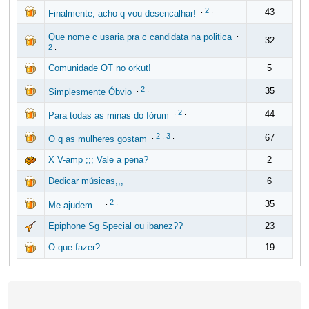
.
2
.
43
Finalmente, acho q vou desencalhar!
.
Que nome c usaria pra c candidata na politica
32
2
.
Comunidade OT no orkut!
5
.
2
.
35
Simplesmente Óbvio
.
2
.
44
Para todas as minas do fórum
.
2
.
3
.
67
O q as mulheres gostam
X V-amp ;;; Vale a pena?
2
Dedicar músicas,,,
6
.
2
.
35
Me ajudem...
Epiphone Sg Special ou ibanez??
23
O que fazer?
19