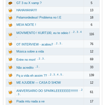
GT 3 ou X vamp ?
5
HAHAHAHA!!!!
13
Pelamordedeus! Problema no I.E
18
MEIA NOITE !
6
.
2
.
3
.
4
MOVIMENTO ! KURT100, eu te odeio !
116
.
.
2
.
3
.
76
OT INTERVIEW - acabou?
Música sobre a vida
12
.
2
.
3
.
69
Entre no msn!
.
2
.
33
Não acredito
.
2
.
3
.
4
.
5
.
139
Pq a vida eh assim ??
ME AJUDEM --- CASA D SHOW
12
.
2
ANIVERSARIO DO SPARKLEEEEEEE!!!!!!!!
61
.
3
.
Piada mtu nada a ve
17