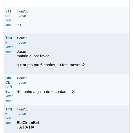
Jas
#
out/05
on
·
votar
Veter
eu
ano
Tiru
#
out/05
k
·
votar
Veter
Jason
ano
manda ai por favor
guitar pro
pra 6 cordas, tu tem mesmo?
Bla
#
out/05
Ck
·
votar
LaB
eL
Só tenho a guita de 6 cordas... :S
Veter
ano
Tiru
#
out/05
k
·
votar
Veter
BlaCk LaBeL
ano
HA HA HA