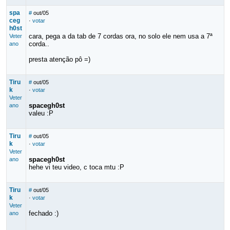
spa
#
out/05
ceg
·
votar
h0st
cara, pega a da tab de 7 cordas ora, no solo ele nem usa a 7ª
Veter
corda..
ano
presta atenção pô =)
Tiru
#
out/05
k
·
votar
Veter
spacegh0st
ano
valeu :P
Tiru
#
out/05
k
·
votar
Veter
spacegh0st
ano
hehe vi teu video, c toca mtu :P
Tiru
#
out/05
k
·
votar
Veter
fechado :)
ano