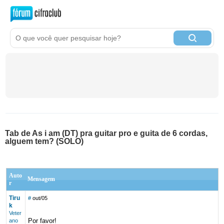
Tab de As i am (DT) pra guitar pro e guita de 6 cordas,
alguem tem? (SOLO)
Auto
Mensagem
r
Tiru
#
out/05
k
Veter
Por favor!
ano