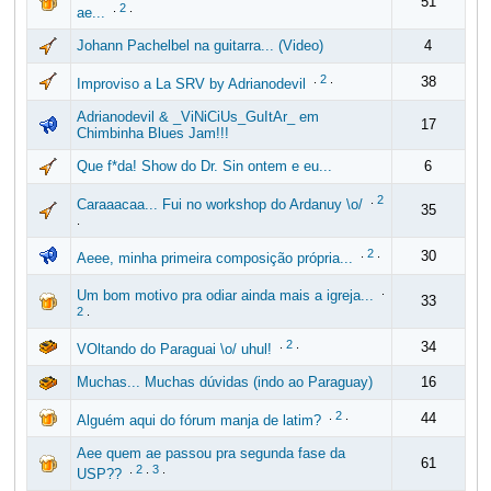
51
.
2
.
ae...
Johann Pachelbel na guitarra... (Video)
4
.
2
.
38
Improviso a La SRV by Adrianodevil
Adrianodevil & _ViNiCiUs_GuItAr_ em
17
Chimbinha Blues Jam!!!
Que f*da! Show do Dr. Sin ontem e eu...
6
.
2
Caraaacaa... Fui no workshop do Ardanuy \o/
35
.
.
2
.
30
Aeee, minha primeira composição própria...
.
Um bom motivo pra odiar ainda mais a igreja...
33
2
.
.
2
.
34
VOltando do Paraguai \o/ uhul!
Muchas... Muchas dúvidas (indo ao Paraguay)
16
.
2
.
44
Alguém aqui do fórum manja de latim?
Aee quem ae passou pra segunda fase da
61
.
2
.
3
.
USP??