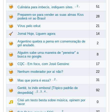
.
2
.
51
Culinária para imbecis, indiquem sites.
Preparem-se para vender as suas almas Kiss
28
poderá vir ao Brasil
Vírus pelo orkut
21
Jornal Hoje, Liguem agora
14
Argentino quebra a perna em comemoração de
2
gol anulado.
Alguém sabe uma maneira de "peneirar" a
8
busca no google.
CQC - Em foco, com José Genoino
17
Nenhum moderador por aí não?
22
.
2
.
31
Mas que porra é essa?
Gentë, to indo embora! [Tópico padrão de
92
.
2
.
3
.
4
.
despedida]
Criei um texto besta sobre música, opinem por
0
favor
.
2
.
37