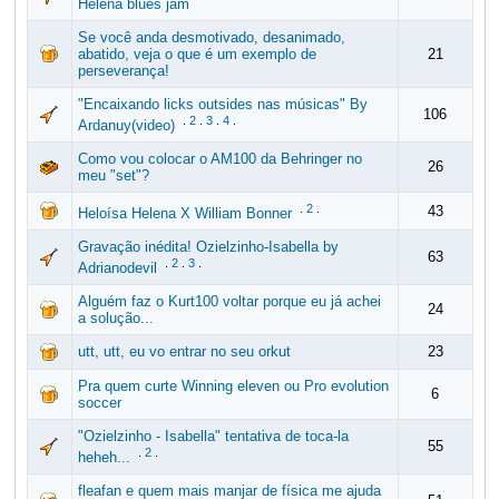
Helena blues jam
Se você anda desmotivado, desanimado,
abatido, veja o que é um exemplo de
21
perseverança!
"Encaixando licks outsides nas músicas" By
106
.
2
.
3
.
4
.
Ardanuy(video)
Como vou colocar o AM100 da Behringer no
26
meu "set"?
.
2
.
43
Heloísa Helena X William Bonner
Gravação inédita! Ozielzinho-Isabella by
63
.
2
.
3
.
Adrianodevil
Alguém faz o Kurt100 voltar porque eu já achei
24
a solução...
utt, utt, eu vo entrar no seu orkut
23
Pra quem curte Winning eleven ou Pro evolution
6
soccer
"Ozielzinho - Isabella" tentativa de toca-la
55
.
2
.
heheh...
fleafan e quem mais manjar de física me ajuda