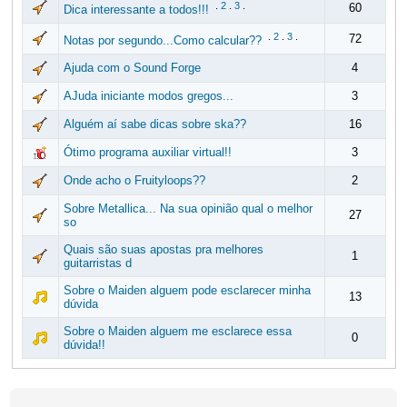
.
2
.
3
.
60
Dica interessante a todos!!!
.
2
.
3
.
72
Notas por segundo...Como calcular??
Ajuda com o Sound Forge
4
AJuda iniciante modos gregos...
3
Alguém aí sabe dicas sobre ska??
16
Ótimo programa auxiliar virtual!!
3
Onde acho o Fruityloops??
2
Sobre Metallica... Na sua opinião qual o melhor
27
so
Quais são suas apostas pra melhores
1
guitarristas d
Sobre o Maiden alguem pode esclarecer minha
13
dúvida
Sobre o Maiden alguem me esclarece essa
0
dúvida!!