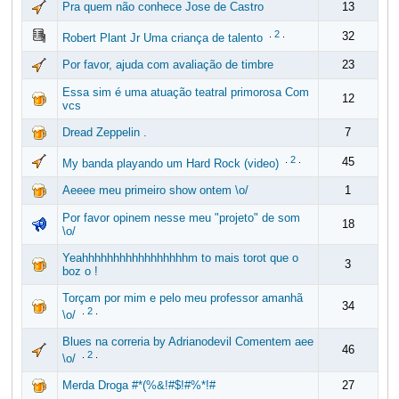
Pra quem não conhece Jose de Castro
13
.
2
.
32
Robert Plant Jr Uma criança de talento
Por favor, ajuda com avaliação de timbre
23
Essa sim é uma atuação teatral primorosa Com
12
vcs
Dread Zeppelin .
7
.
2
.
45
My banda playando um Hard Rock (video)
Aeeee meu primeiro show ontem \o/
1
Por favor opinem nesse meu "projeto" de som
18
\o/
Yeahhhhhhhhhhhhhhhhhm to mais torot que o
3
boz o !
Torçam por mim e pelo meu professor amanhã
34
.
2
.
\o/
Blues na correria by Adrianodevil Comentem aee
46
.
2
.
\o/
Merda Droga #*(%&!#$!#%*!#
27