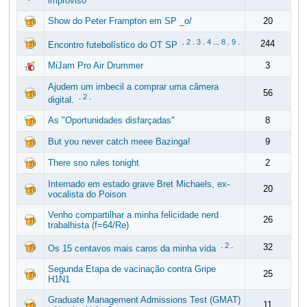
improviso
Show do Peter Frampton em SP _o/
20
.
2
.
3
.
4
...
8
.
9
.
244
Encontro futebolístico do OT SP
MiJam Pro Air Drummer
3
Ajudem um imbecil a comprar uma câmera
56
.
2
.
digital.
As "Oportunidades disfarçadas"
8
But you never catch meee Bazinga!
9
There sno rules tonight
2
Internado em estado grave Bret Michaels, ex-
20
vocalista do Poison
Venho compartilhar a minha felicidade nerd
26
trabalhista (f=64/Re)
.
2
.
32
Os 15 centavos mais caros da minha vida
Segunda Etapa de vacinação contra Gripe
25
H1N1
Graduate Management Admissions Test (GMAT)
11