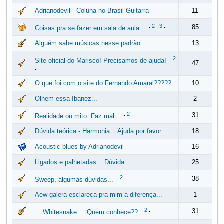
Adrianodevil - Coluna no Brasil Guitarra
11
.
2
.
3
.
85
Coisas pra se fazer em sala de aula...
Alguém sabe músicas nesse padrão...
13
.
2
Site oficial do Marisco! Precisamos de ajuda!
47
.
O que foi com o site do Fernando Amaral?????
10
Olhem essa Ibanez...
2
.
2
.
31
Realidade ou mito: Faz mal...
Dúvida teórica - Harmonia... Ajuda por favor...
18
Acoustic blues by Adrianodevil
16
Ligados e palhetadas... Dúvida
25
.
2
.
38
Sweep, algumas dúvidas...
Aew galera esclareça pra mim a diferença...
1
.
2
.
31
::..Whitesnake..:: Quem conhece??