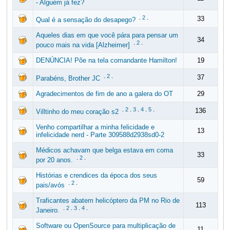
- Alguém já fez?
.
2
.
33
Qual é a sensação do desapego?
Aqueles dias em que você pára para pensar um
34
.
2
.
pouco mais na vida [Alzheimer]
DENÚNCIA! Põe na tela comandante Hamilton!
19
.
2
.
37
Parabéns, Brother JC
Agradecimentos de fim de ano a galera do OT
29
.
2
.
3
.
4
.
5
.
136
Villtinho do meu coração s2
Venho compartilhar a minha felicidade e
13
infelicidade nerd - Parte 309588d2938sd0-2
Médicos achavam que belga estava em coma
33
.
2
.
por 20 anos.
Histórias e crendices da época dos seus
59
.
2
.
pais/avós
Traficantes abatem helicóptero da PM no Rio de
113
.
2
.
3
.
4
.
Janeiro.
Software ou OpenSource para multiplicação de
11