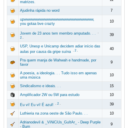
matrizes.
Ajudinha rápida no word
7
upwwwwwwwwwwwwwwwwwwwwwwwwwww,
10
you gotaa bve crazty
.
Jovem de 23 anos tem membro amputado. . .
39
2
.
USP, Unesp e Unicamp decidem adiar início das
40
.
2
.
aulas por causa da gripe suína
Pra quem manja de Wahwah e handmade, por
9
favor
A poesia, a ideologia. . . Tudo isso em apenas
10
uma música
Sindicalismo e ideais. . .
15
Amplificador 2W ou 5W para estudo
10
.
2
.
39
Eu vi! Eu vi! É azul!
Luthieria na zona oeste de São Paulo. . .
10
Adrianodevil & _ViNiCiUs_GuItAr_ - Deep Purple
9
- Burn