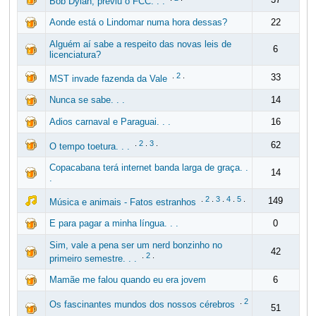
Bob Dylan, previu o FCC. . .
Aonde está o Lindomar numa hora dessas?
22
Alguém aí sabe a respeito das novas leis de
6
licenciatura?
.
2
.
33
MST invade fazenda da Vale
Nunca se sabe. . .
14
Adios carnaval e Paraguai. . .
16
.
2
.
3
.
62
O tempo toetura. . .
Copacabana terá internet banda larga de graça. .
14
.
.
2
.
3
.
4
.
5
.
149
Música e animais - Fatos estranhos
E para pagar a minha língua. . .
0
Sim, vale a pena ser um nerd bonzinho no
42
.
2
.
primeiro semestre. . .
Mamãe me falou quando eu era jovem
6
.
2
Os fascinantes mundos dos nossos cérebros
51
.