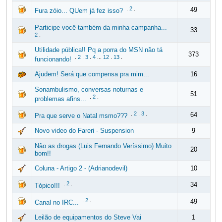
.
2
.
49
Fura zóio... QUem já fez isso?
.
Participe você também da minha campanha...
33
2
.
Utilidade pública!! Pq a porra do MSN não tá
373
.
2
.
3
.
4
...
12
.
13
.
funcionando!
Ajudem! Será que compensa pra mim...
16
Sonambulismo, conversas noturnas e
51
.
2
.
problemas afins...
.
2
.
3
.
64
Pra que serve o Natal msmo???
Novo video do Fareri - Suspension
9
Não as drogas (Luis Fernando Veríssimo) Muito
20
bom!!
Coluna - Artigo 2 - (Adrianodevil)
10
.
2
.
34
Tópico!!!
.
2
.
49
Canal no IRC...
Leilão de equipamentos do Steve Vai
1