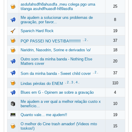
asdufahsdfh8ahusdfa ,meu colega pgo uma
25
tilanga asuhdfhuasdf-h89asdfa
Me ajudem a solucionar uns problemas de
8
gravação, por favor...
Spanich Hard Rock
19
.
2
.
37
PQP PASSEI NO VESTIBA!!!!!!!!!!
Naridrin, Nasodrin, Sorine e derivados \o/
18
Outro som da minha banda - Nothing Else
20
Matters cover
.
2
.
37
Som da minha banda - Sweet child cover
.
2
.
3
.
4
.
110
Lindas pérolas do ENEM
Blues em G - Opinem ae sobre a gravação
4
Me ajudem a ver qual a melhor relação custo x
10
benefício...
Quanto vale... me ajudem!!
19
O melhor do Cine trash amador! (Videos mto
15
toskos!)