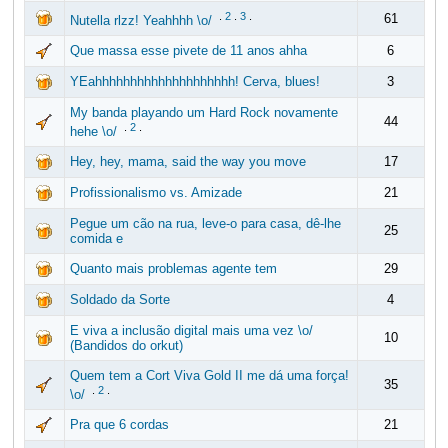
.
2
.
3
.
61
Nutella rlzz! Yeahhhh \o/
Que massa esse pivete de 11 anos ahha
6
YEahhhhhhhhhhhhhhhhhhhh! Cerva, blues!
3
My banda playando um Hard Rock novamente
44
.
2
.
hehe \o/
Hey, hey, mama, said the way you move
17
Profissionalismo vs. Amizade
21
Pegue um cão na rua, leve-o para casa, dê-lhe
25
comida e
Quanto mais problemas agente tem
29
Soldado da Sorte
4
E viva a inclusão digital mais uma vez \o/
10
(Bandidos do orkut)
Quem tem a Cort Viva Gold II me dá uma força!
35
.
2
.
\o/
Pra que 6 cordas
21