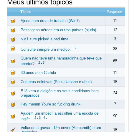
Meus últimos tópicos
Tópico
Respostas
Ajuda com área de trabalho (Win7)
11
Passagens aéreas em outros países (ajuda)
12
but I sure picked a bad time
3
.
2
.
38
Consulte sempre um médico,
Quem não teve uma namoradinha que teve que
65
.
2
.
3
.
abortar?
30 anos sem Cartola
11
Compras coletivas (Peixe Urbano e afins)
15
E lá vem a eleição e os seus candidatos bem
24
preparados
Hey mennn Youre so fucking drunk!
7
Ajudem um imbecil a escolher uma escola de
90
.
2
.
3
.
4
.
inglês
Voltando a gravar - Um cover (Aerosmith) e um
15