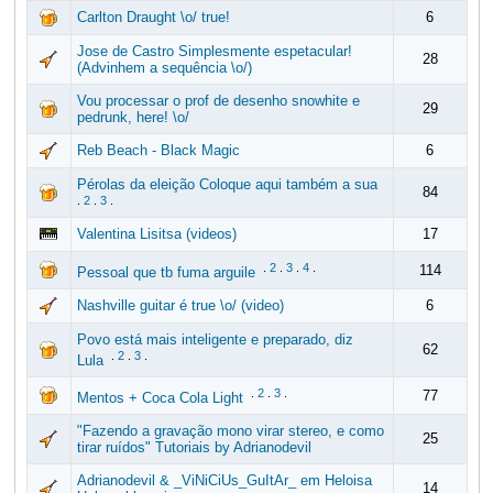
Carlton Draught \o/ true!
6
Jose de Castro Simplesmente espetacular!
28
(Advinhem a sequência \o/)
Vou processar o prof de desenho snowhite e
29
pedrunk, here! \o/
Reb Beach - Black Magic
6
Pérolas da eleição Coloque aqui também a sua
84
.
2
.
3
.
Valentina Lisitsa (videos)
17
.
2
.
3
.
4
.
114
Pessoal que tb fuma arguile
Nashville guitar é true \o/ (video)
6
Povo está mais inteligente e preparado, diz
62
.
2
.
3
.
Lula
.
2
.
3
.
77
Mentos + Coca Cola Light
"Fazendo a gravação mono virar stereo, e como
25
tirar ruídos" Tutoriais by Adrianodevil
Adrianodevil & _ViNiCiUs_GuItAr_ em Heloisa
14