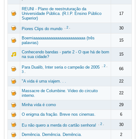
REUNI - Plano de reestruturação da
Universidade Pública. (R.I.P. Ensino Público
17
Superior)
.
2
.
30
Piores Clips do mundo
Boemiaaaaaaaaaaaaaaaaaaaaaaaa (três
15
palavras)
Conhecendo bandas - parte 2 - O que há de bom
15
na sua cidade?
.
2
.
Para Dualib, Inter seria o campeão de 2005
66
3
.
"A vida é uma viajem. . .
22
Massacre de Columbine. Video do circuito
22
interno.
Minha vida é como
29
O enigma da fração. Breve nos cinemas.
6
.
2
.
30
Eu não quero a merda do cartão senhora!
Demência. Demência. Demência.
2