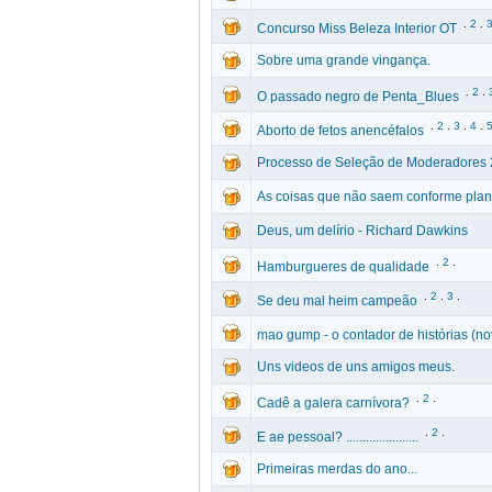
.
2
.
Concurso Miss Beleza Interior OT
Sobre uma grande vingança.
.
2
.
O passado negro de Penta_Blues
.
2
.
3
.
4
.
Aborto de fetos anencéfalos
Processo de Seleção de Moderadores
As coisas que não saem conforme pla
Deus, um delírio - Richard Dawkins
.
2
.
Hamburgueres de qualidade
.
2
.
3
.
Se deu mal heim campeão
mao gump - o contador de histórias (no
Uns videos de uns amigos meus.
.
2
.
Cadê a galera carnívora?
.
2
.
E ae pessoal? ......................
Primeiras merdas do ano...