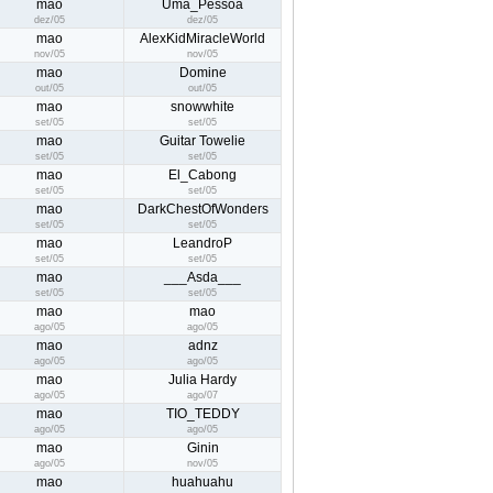
mao
Uma_Pessoa
dez/05
dez/05
mao
AlexKidMiracleWorld
nov/05
nov/05
mao
Domine
out/05
out/05
mao
snowwhite
set/05
set/05
mao
Guitar Towelie
set/05
set/05
mao
El_Cabong
set/05
set/05
mao
DarkChestOfWonders
set/05
set/05
mao
LeandroP
set/05
set/05
mao
___Asda___
set/05
set/05
mao
mao
ago/05
ago/05
mao
adnz
ago/05
ago/05
mao
Julia Hardy
ago/05
ago/07
mao
TIO_TEDDY
ago/05
ago/05
mao
Ginin
ago/05
nov/05
mao
huahuahu