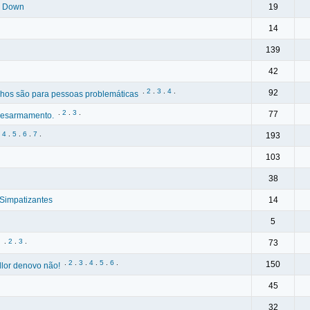
a Down
19
14
139
42
.
2
.
3
.
4
.
92
lhos são para pessoas problemáticas
.
2
.
3
.
77
 desarmamento.
.
4
.
5
.
6
.
7
.
193
103
38
 Simpatizantes
14
5
.
2
.
3
.
73
.
2
.
3
.
4
.
5
.
6
.
150
llor denovo não!
45
32