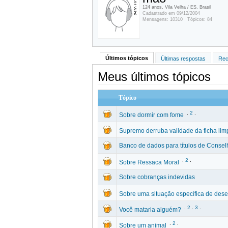
124 anos, Vila Velha / ES, Brasil
Cadastrado em 09/12/2004
Mensagens: 10310 · Tópicos: 84
Últimos tópicos
Últimas respostas
Rec
Meus últimos tópicos
Tópico
.
2
.
Sobre dormir com fome
Supremo derruba validade da ficha lim
Banco de dados para títulos de Consel
.
2
.
Sobre Ressaca Moral
Sobre cobranças indevidas
Sobre uma situação específica de dese
.
2
.
3
.
Você mataria alguém?
.
2
.
Sobre um animal