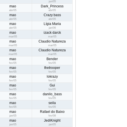
jun/05
mao
Dark_Princess
abr/05
abr/05
mao
Crazy bass
abr/05
abr/05
mao
Lígia Maria
abr/05
jan/06
mao
izack darck
mar/05
mar/05
mao
Claudio Natureza
mar/05
mar/05
mao
Claudio Natureza
mar/05
mar/05
mao
Bender
fev/05
fev/05
mao
thetrooper
fev/05
fev/05
mao
lokrazy
fev/05
fev/05
mao
Gui
fev/05
fev/05
mao
danilo_bass
fev/05
fev/05
mao
seila
fev/05
fev/05
mao
Rafael do Baixo
jan/05
fev/08
mao
JediKnight
jan/05
jan/05