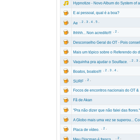
Hypnotize - Novo Album do System of 
E ai pessoal, qual é a boa?
.
2
.
3
.
4
.
5
.
Ae
.
2
.
Ihhhh... Non acredito!!!
Desconselho Geral do OT - Pois conse
Mais um tópico sobre o Referendo do
.
2
.
3
Vaquinha pra ajudar o Soulface.
.
2
.
3
.
4
.
Boatos, boatos!!!
.
2
.
SURF
Focos de encontros nacionais do OT &
Fã de Akan
"Pra não dizer que não falei das flores."
A Globo mais uma vez se superou... Co
.
2
.
Placa de vídeo.
.
2
.
Meu Discman é fresco...