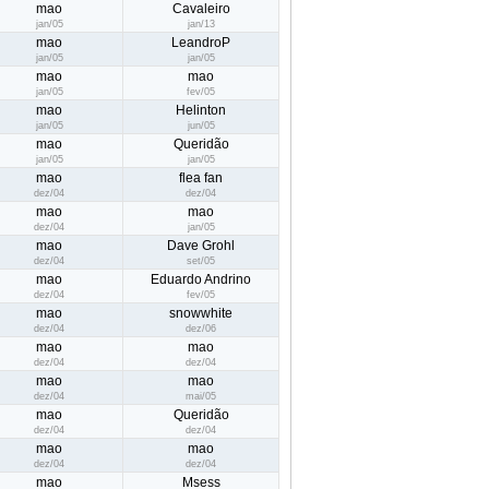
mao
Cavaleiro
jan/05
jan/13
mao
LeandroP
jan/05
jan/05
mao
mao
jan/05
fev/05
mao
Helinton
jan/05
jun/05
mao
Queridão
jan/05
jan/05
mao
flea fan
dez/04
dez/04
mao
mao
dez/04
jan/05
mao
Dave Grohl
dez/04
set/05
mao
Eduardo Andrino
dez/04
fev/05
mao
snowwhite
dez/04
dez/06
mao
mao
dez/04
dez/04
mao
mao
dez/04
mai/05
mao
Queridão
dez/04
dez/04
mao
mao
dez/04
dez/04
mao
Msess