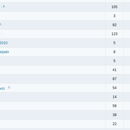
3
.
4
.
105
3
3
.
82
5
.
123
 2010
5
nejado
8
5
41
87
.
2
.
54
vo)
14
58
38
22