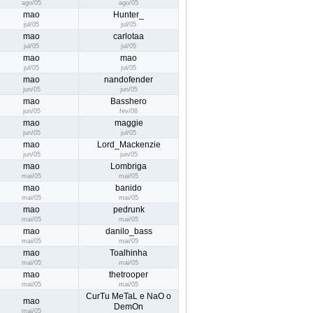
ago/05
ago/05
mao
Hunter_
jul/05
jul/05
mao
carlotaa
jul/05
jul/05
mao
mao
jul/05
jul/05
mao
nandofender
jun/05
jun/05
mao
Basshero
jun/05
fev/08
mao
maggie
jun/05
jul/05
mao
Lord_Mackenzie
jun/05
jun/05
mao
Lombriga
mai/05
mai/05
mao
banido
mai/05
mai/05
mao
pedrunk
mai/05
mai/05
mao
danilo_bass
mai/05
mai/05
mao
Toalhinha
mai/05
mai/05
mao
thetrooper
mai/05
mai/05
CurTu MeTaL e NaO o
mao
DemOn
mai/05