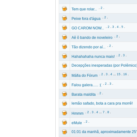
.
2
.
Tem que rolar...
.
2
.
Peixe fora d'água
.
2
.
3
.
4
.
5
.
GO CAROM NOW...
.
2
.
Aê ô bando de noveleiro
.
2
.
Tão dizendo por aí...
.
2
.
3
.
Hahahahaha nunca mais!
Decepções inesperadas (por Polêmico
.
2
.
3
.
4
...
15
.
16
.
Máfia do Fórum
.
2
.
3
.
Falou galera...... :(
.
2
.
Barata maldita
lemão safado, bota a cara pra morrê!
.
2
.
3
.
4
...
7
.
8
.
Hmmm
.
2
.
eMule
01:01 da manhã, aproximadamente 25°C 