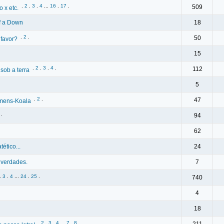
.
2
.
3
.
4
...
16
.
17
.
509
 x etc.
f a Down
18
.
2
.
50
 favor?
15
.
2
.
3
.
4
.
112
ob a terra
5
.
2
.
47
omens-Koala
.
94
62
ético...
24
nverdades.
7
.
3
.
4
...
24
.
25
.
740
4
18
.
2
.
3
.
4
...
7
.
8
.