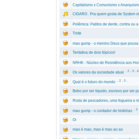
Capitalismo x Comunismo x Anarquismo
CIGARO . Pra quem gosta de System o
Polêmica: Palitos de dente, contra ou a
Trote
mao gump - o menino Deus que pousa s
Tentativa de dois tópicos!
NRHK - Núcleo de Resistência aos H
.
2
.
3
.
4
Os valores da sociedade atual
.
2
.
3
.
Qual é o futuro do mundo
Bebo por ser liquido, escrevo por ser pat
Roda de pescadores, uma fogueira e i
.
2
mao gump - o contador de histórias
Oi
mao é mao, mao é mao ao ao