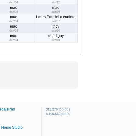
dez/04
abr/12
mao
mao
dez/04
dez/04
mao
Laura Pausini a cantora
dez/04
set/07
mao
tncv
dez/04
dez/04
mao
dead guy
dez/04
dez/04
edaleiras
tópicos
313.270
posts
8.106.569
e Home Studio