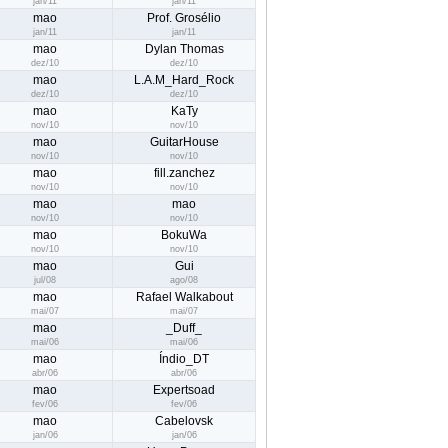
jan/11
jan/11
mao
Prof. Grosélio
jan/11
jan/11
mao
Dylan Thomas
dez/10
dez/10
mao
L.A.M_Hard_Rock
dez/10
dez/10
mao
KaTy
nov/10
nov/10
mao
GuitarHouse
nov/10
nov/10
mao
fill.zanchez
nov/10
nov/10
mao
mao
nov/10
nov/10
mao
BokuWa
nov/10
nov/10
mao
Gui
jul/08
ago/08
mao
Rafael Walkabout
mai/07
mai/07
mao
_Duff_
mai/06
mai/06
mao
Índio_DT
abr/06
abr/06
mao
Expertsoad
fev/06
fev/06
mao
Cabelovsk
jan/06
jan/06