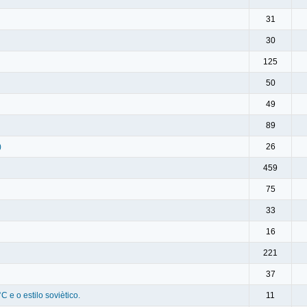
31
30
125
50
49
89
)
26
459
75
33
16
221
37
e o estilo soviètico.
11