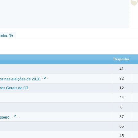
ados (6)
Respostas
41
.
2
.
32
pa nas eleições de 2010
hos Gerais do OT
12
44
8
.
2
.
37
spero.
66
45