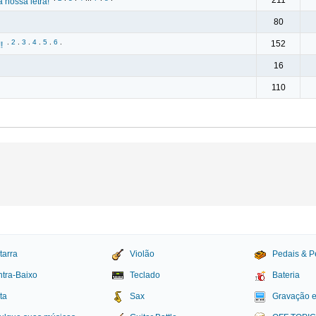
211
 nossa letra!
80
.
2
.
3
.
4
.
5
.
6
.
152
!
16
110
tarra
Violão
Pedais & P
tra-Baixo
Teclado
Bateria
ta
Sax
Gravação 