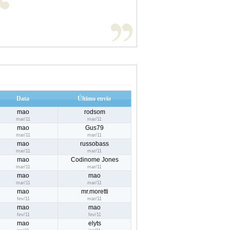
Data
Último envio
mao
rodsom
mar/11
mar/11
mao
Gus79
mar/11
mar/11
mao
russobass
mar/11
mar/11
mao
Codinome Jones
mar/11
mar/11
mao
mao
mar/11
mar/11
mao
mr.moretti
fev/11
mar/11
mao
mao
fev/11
fev/11
mao
elyts