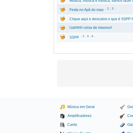
Música, música e música, vamos fazer a
.
2
.
3
.
Festa no Apê do mao
Clique aqui e descubra o que é SSPP !!
Uahhhh coisa de maxooo!
.
2
.
3
.
4
.
SSPP
Música em Geral
Gui
Amplificadores
Con
Canto
Gai