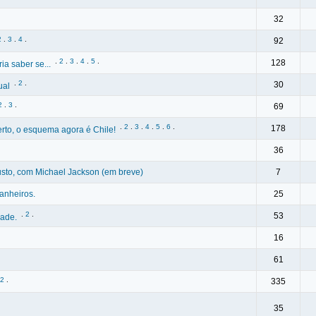
32
2
.
3
.
4
.
92
.
2
.
3
.
4
.
5
.
128
ia saber se...
.
2
.
30
ual
2
.
3
.
69
.
2
.
3
.
4
.
5
.
6
.
178
erto, o esquema agora é Chile!
36
usto, com Michael Jackson (em breve)
7
anheiros.
25
.
2
.
53
dade.
16
61
2
.
335
35