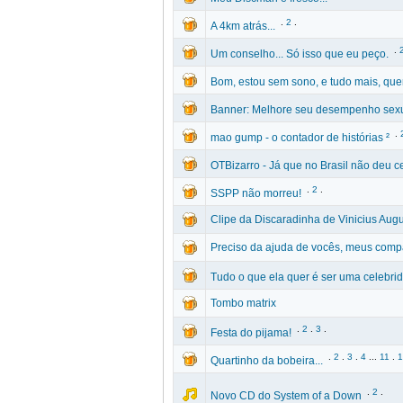
.
2
.
A 4km atrás...
.
Um conselho... Só isso que eu peço.
Bom, estou sem sono, e tudo mais, quer
Banner: Melhore seu desempenho sex
.
mao gump - o contador de histórias ²
OTBizarro - Já que no Brasil não deu c
.
2
.
SSPP não morreu!
Clipe da Discaradinha de Vinicius Aug
Preciso da ajuda de vocês, meus comp
Tudo o que ela quer é ser uma celebri
Tombo matrix
.
2
.
3
.
Festa do pijama!
.
2
.
3
.
4
...
11
.
1
Quartinho da bobeira...
.
2
.
Novo CD do System of a Down