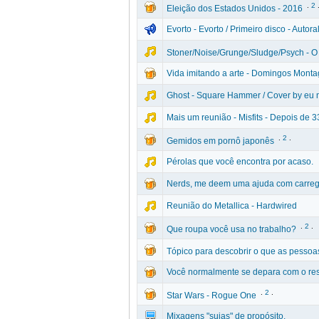
.
2
Eleição dos Estados Unidos - 2016
Evorto - Evorto / Primeiro disco - Autor
Stoner/Noise/Grunge/Sludge/Psych - O 
Vida imitando a arte - Domingos Monta
Ghost - Square Hammer / Cover by eu
Mais um reunião - Misfits - Depois de 
.
2
.
Gemidos em pornô japonês
Pérolas que você encontra por acaso.
Nerds, me deem uma ajuda com carreg
Reunião do Metallica - Hardwired
.
2
.
Que roupa você usa no trabalho?
Tópico para descobrir o que as pessoa
Você normalmente se depara com o res
.
2
.
Star Wars - Rogue One
Mixagens "sujas" de propósito.