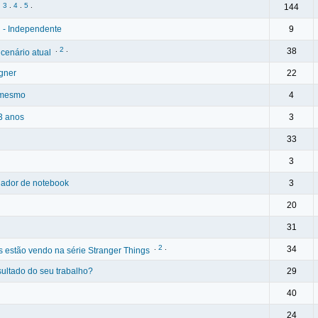
.
3
.
4
.
5
.
144
al - Independente
9
.
2
.
38
cenário atual
gner
22
 mesmo
4
33 anos
3
33
3
ador de notebook
3
20
31
.
2
.
34
s estão vendo na série Stranger Things
ultado do seu trabalho?
29
40
24