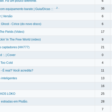
ei. Fiz um pouco diferente.
6
.
2
.
36
om equipamento barato | Guia/Dicas :::
r | Versão
6
Ghost - Cirice (do novo disco)
6
The Fields (Video)
17
kin' In The Free World (video)
9
os captadores (HH777)
21
d ::. | Cover
0
, Too Cold
4
- É real? Você acredita?
11
inteligentes
13
16
 CAOS LOKO
25
 estradas em Plutão.
28
7