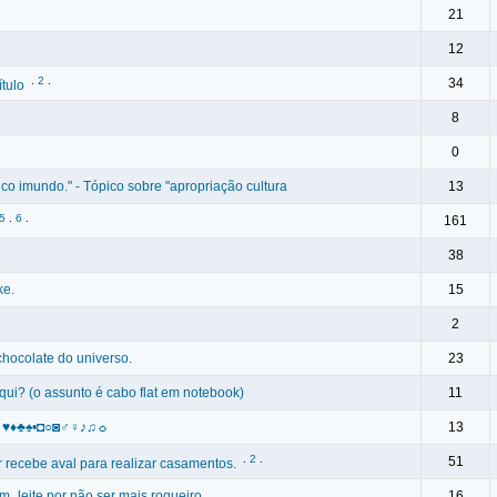
21
12
.
2
.
34
ítulo
8
0
co imundo." - Tópico sobre "apropriação cultura
13
5
.
6
.
161
.
38
ke.
15
2
chocolate do universo.
23
qui? (o assunto é cabo flat em notebook)
11
☺☻♥♦♣♠•◘○◙♂♀♪♫☼
13
.
2
.
51
 recebe aval para realizar casamentos.
_leite por não ser mais roqueiro.
16