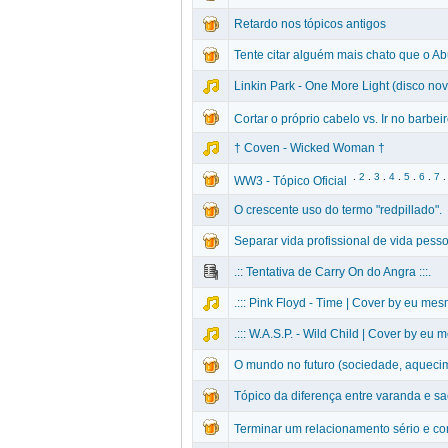
Retardo nos tópicos antigos
Tente citar alguém mais chato que o A
Linkin Park - One More Light (disco no
Cortar o próprio cabelo vs. Ir no barbei
† Coven - Wicked Woman †
.
2
.
3
.
4
.
5
.
6
.
7
.
WW3 - Tópico Oficial
O crescente uso do termo "redpillado".
Separar vida profissional de vida pess
.:: Tentativa de Carry On do Angra :::.
.::: Pink Floyd - Time | Cover by eu mesm
.::: W.A.S.P. - Wild Child | Cover by eu m
O mundo no futuro (sociedade, aquecime
Tópico da diferença entre varanda e s
Terminar um relacionamento sério e con