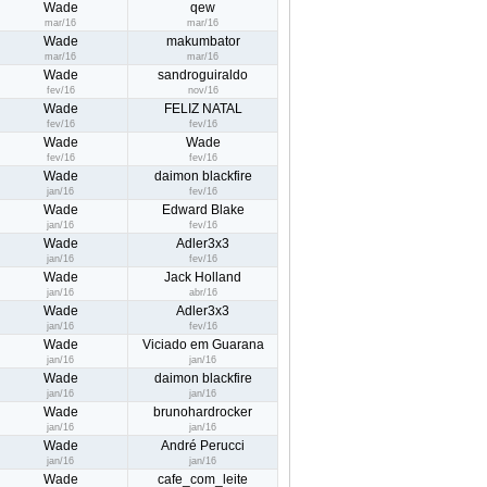
Wade
qew
mar/16
mar/16
Wade
makumbator
mar/16
mar/16
Wade
sandroguiraldo
fev/16
nov/16
Wade
FELIZ NATAL
fev/16
fev/16
Wade
Wade
fev/16
fev/16
Wade
daimon blackfire
jan/16
fev/16
Wade
Edward Blake
jan/16
fev/16
Wade
Adler3x3
jan/16
fev/16
Wade
Jack Holland
jan/16
abr/16
Wade
Adler3x3
jan/16
fev/16
Wade
Viciado em Guarana
jan/16
jan/16
Wade
daimon blackfire
jan/16
jan/16
Wade
brunohardrocker
jan/16
jan/16
Wade
André Perucci
jan/16
jan/16
Wade
cafe_com_leite