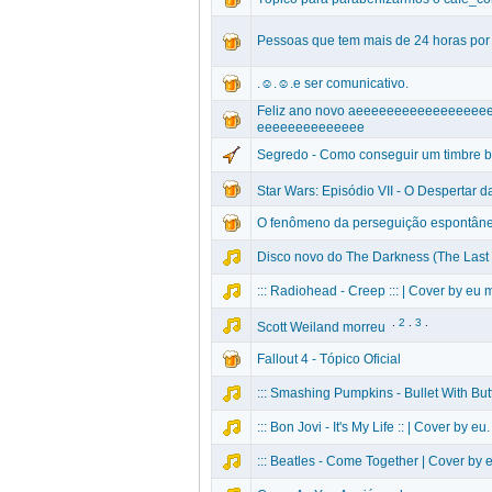
Pessoas que tem mais de 24 horas por 
.☺.☺.e ser comunicativo.
Feliz ano novo aeeeeeeeeeeeeeee
eeeeeeeeeeeeee
Segredo - Como conseguir um timbre b
Star Wars: Episódio VII - O Despertar d
O fenômeno da perseguição espontâne
Disco novo do The Darkness (The Last 
::: Radiohead - Creep ::: | Cover by eu
.
2
.
3
.
Scott Weiland morreu
Fallout 4 - Tópico Oficial
::: Smashing Pumpkins - Bullet With Butt
::: Bon Jovi - It's My Life :: | Cover by eu.
::: Beatles - Come Together | Cover by e