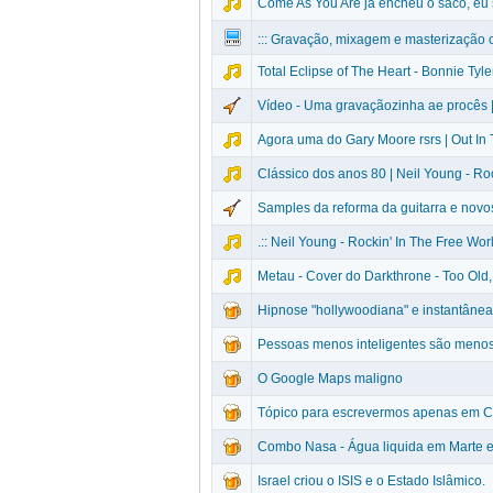
Come As You Are já encheu o saco, eu s
::: Gravação, mixagem e masterização c
Total Eclipse of The Heart - Bonnie Tyle
Vídeo - Uma gravaçãozinha ae procês | 
Agora uma do Gary Moore rsrs | Out In 
Clássico dos anos 80 | Neil Young - Roc
Samples da reforma da guitarra e nov
.:: Neil Young - Rockin' In The Free Worl
Metau - Cover do Darkthrone - Too Old
Hipnose "hollywoodiana" e instantânea 
Pessoas menos inteligentes são menos 
O Google Maps maligno
Tópico para escrevermos apenas em
Combo Nasa - Água liquida em Marte e
Israel criou o ISIS e o Estado Islâmico.