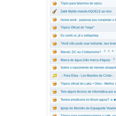
Tópio para falarmos de opico.
Zakk Wylde manda AQUELE ao vivo
Home work - palavras pra completar o t
Tópico Oficial do "nego"
Eu canto ui, já o sallqantay.
"Você não pode usar turbante, seu bran
.
2
.
3
.
4
.
Marvel, DC ou Cristianismo?
.
2
Marca de água (não marca d'água)
Sobre o nascimento de memes slowpo
.:: Para Elisa - Los Muertos de Cristo ::.
Tópico oficial do Laka + Oreo - Melhor 
Tem algum técnico de informática por a
Temos emoticons no fórum agora? 
Igreja do Monstro de Espaguete Voador
Tópico para parabenizarmos o cafe_com