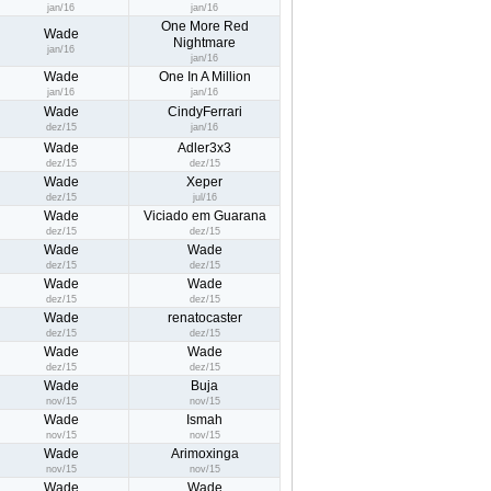
jan/16
jan/16
One More Red
Wade
Nightmare
jan/16
jan/16
Wade
One In A Million
jan/16
jan/16
Wade
CindyFerrari
dez/15
jan/16
Wade
Adler3x3
dez/15
dez/15
Wade
Xeper
dez/15
jul/16
Wade
Viciado em Guarana
dez/15
dez/15
Wade
Wade
dez/15
dez/15
Wade
Wade
dez/15
dez/15
Wade
renatocaster
dez/15
dez/15
Wade
Wade
dez/15
dez/15
Wade
Buja
nov/15
nov/15
Wade
Ismah
nov/15
nov/15
Wade
Arimoxinga
nov/15
nov/15
Wade
Wade