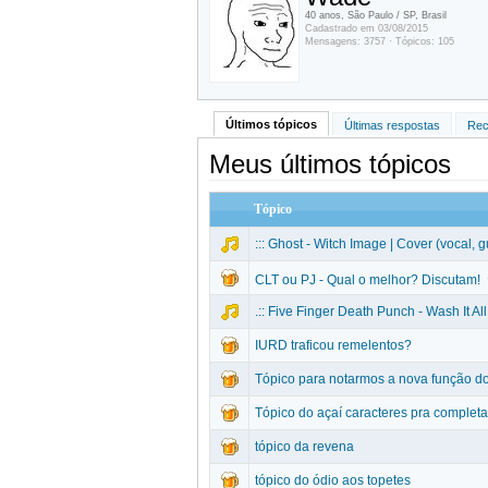
40 anos, São Paulo / SP, Brasil
Cadastrado em 03/08/2015
Mensagens: 3757 · Tópicos: 105
Últimos tópicos
Últimas respostas
Rec
Meus últimos tópicos
Tópico
::: Ghost - Witch Image | Cover (vocal, gui
CLT ou PJ - Qual o melhor? Discutam!
.:: Five Finger Death Punch - Wash It All
IURD traficou remelentos?
Tópico para notarmos a nova função d
Tópico do açaí caracteres pra completar
tópico da revena
tópico do ódio aos topetes