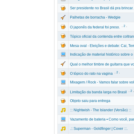
Ser presidente no Brasil dá pra brincar.
Palhetas de borracha - Wedgie
.
2
.
O japonês da federal foi preso.
Tópico oficial da contenda entre coltra
Mesa oval - Eleições e debate: Cai, Te
Indicação de material histórico sobre o
Qual o melhor timbre de guitarra que v
.
2
.
O tópico do rato na vagina
Mixagem / Rock - Vamos falar sobre vo
.
2
.
Limitação da banda larga no Brasil
Objeto saiu para entrega
::: Nightwish - The Islander (Versão) :::
Vazamento de bateria • Como você, par
.:: Superman - Goldfinger | Cover :::.