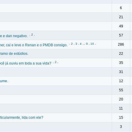
6
21
49
.
2
.
57
ne e dan negativo.
.
2
.
3
.
4
...
9
.
10
.
286
mer, cai e leve o Renan e o PMDB consigo.
 ramo de estúdios.
22
.
2
.
35
ocê já ouviu em toda a sua vida?
31
lume.
12
55
20
11
ticularmente, lida com ele?
15
3