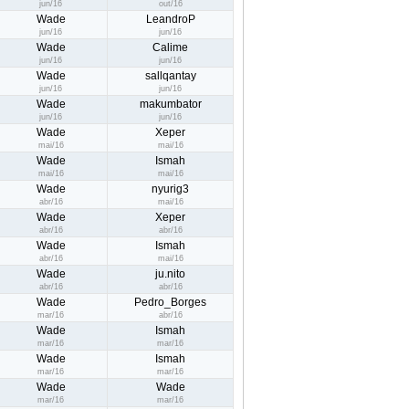
jun/16
out/16
Wade
LeandroP
jun/16
jun/16
Wade
Calime
jun/16
jun/16
Wade
sallqantay
jun/16
jun/16
Wade
makumbator
jun/16
jun/16
Wade
Xeper
mai/16
mai/16
Wade
Ismah
mai/16
mai/16
Wade
nyurig3
abr/16
mai/16
Wade
Xeper
abr/16
abr/16
Wade
Ismah
abr/16
mai/16
Wade
ju.nito
abr/16
abr/16
Wade
Pedro_Borges
mar/16
abr/16
Wade
Ismah
mar/16
mar/16
Wade
Ismah
mar/16
mar/16
Wade
Wade
mar/16
mar/16