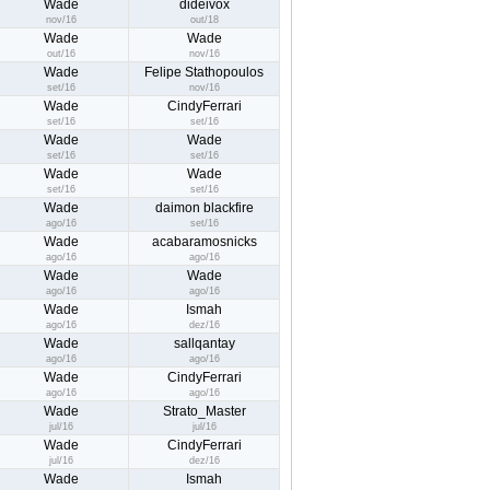
Wade
dideivox
nov/16
out/18
Wade
Wade
out/16
nov/16
Wade
Felipe Stathopoulos
set/16
nov/16
Wade
CindyFerrari
set/16
set/16
Wade
Wade
set/16
set/16
Wade
Wade
set/16
set/16
Wade
daimon blackfire
ago/16
set/16
Wade
acabaramosnicks
ago/16
ago/16
Wade
Wade
ago/16
ago/16
Wade
Ismah
ago/16
dez/16
Wade
sallqantay
ago/16
ago/16
Wade
CindyFerrari
ago/16
ago/16
Wade
Strato_Master
jul/16
jul/16
Wade
CindyFerrari
jul/16
dez/16
Wade
Ismah