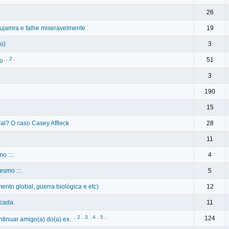
26
bujamra e falhe miseravelmente
19
vo)
3
.
2
.
51
ro
3
190
15
oal? O caso Casey Affleck
28
11
o :::.
4
esmo :::.
5
nto global, guerra biológica e etc)
12
acada.
11
.
2
.
3
.
4
.
5
.
124
tinuar amigo(a) do(a) ex.