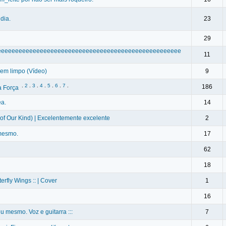
dia.
23
29
eeeeeeeeeeeeeeeeeeeeeeeeeeeeeeeeeeeeeeeeeeeeeeeeeeeeee
11
em limpo (Vídeo)
9
.
2
.
3
.
4
.
5
.
6
.
7
.
186
a Força
a.
14
of Our Kind) | Excelentemente excelente
2
 mesmo.
17
62
18
erfly Wings :: | Cover
1
16
u mesmo. Voz e guitarra :::
7