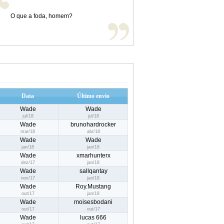
O que a foda, homem?
Data
Último envio
Wade
Wade
jul/18
jul/18
Wade
brunohardrocker
mar/18
abr/18
Wade
Wade
jan/18
jan/18
Wade
xmarhunterx
dez/17
jan/18
Wade
sallqantay
nov/17
jan/18
Wade
Roy.Mustang
out/17
jan/18
Wade
moisesbodani
out/17
out/17
Wade
lucas 666