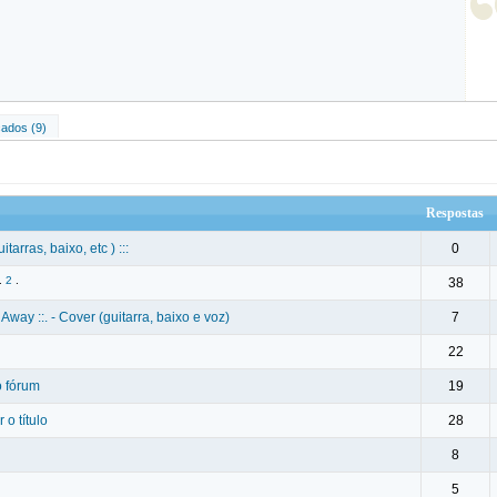
ados (9)
Respostas
tarras, baixo, etc ) :::
0
.
2
.
38
 Away ::. - Cover (guitarra, baixo e voz)
7
22
o fórum
19
 o título
28
8
5