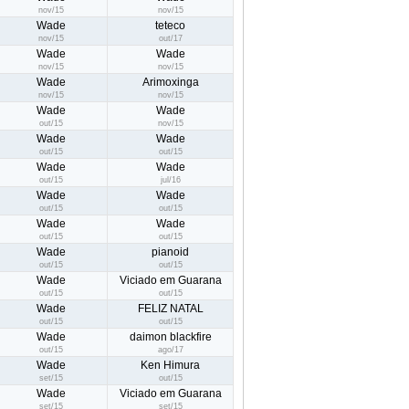
nov/15
nov/15
Wade
teteco
nov/15
out/17
Wade
Wade
nov/15
nov/15
Wade
Arimoxinga
nov/15
nov/15
Wade
Wade
out/15
nov/15
Wade
Wade
out/15
out/15
Wade
Wade
out/15
jul/16
Wade
Wade
out/15
out/15
Wade
Wade
out/15
out/15
Wade
pianoid
out/15
out/15
Wade
Viciado em Guarana
out/15
out/15
Wade
FELIZ NATAL
out/15
out/15
Wade
daimon blackfire
out/15
ago/17
Wade
Ken Himura
set/15
out/15
Wade
Viciado em Guarana
set/15
set/15