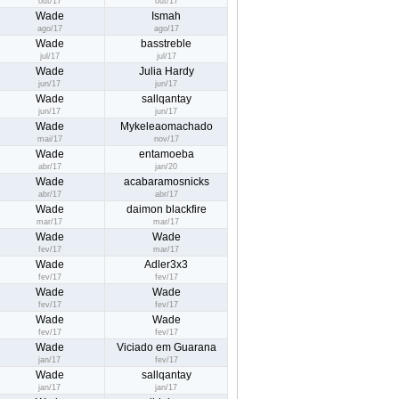
out/17
out/17
Wade
Ismah
ago/17
ago/17
Wade
basstreble
jul/17
jul/17
Wade
Julia Hardy
jun/17
jun/17
Wade
sallqantay
jun/17
jun/17
Wade
Mykeleaomachado
mai/17
nov/17
Wade
entamoeba
abr/17
jan/20
Wade
acabaramosnicks
abr/17
abr/17
Wade
daimon blackfire
mar/17
mar/17
Wade
Wade
fev/17
mar/17
Wade
Adler3x3
fev/17
fev/17
Wade
Wade
fev/17
fev/17
Wade
Wade
fev/17
fev/17
Wade
Viciado em Guarana
jan/17
fev/17
Wade
sallqantay
jan/17
jan/17