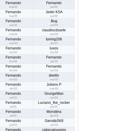
Fernando
Fernando
mai/05
jun/05
Fernando
Jeder KSA
mai/05
jun/05
Fernando
Bug
out/04
out/04
Fernando
claudiocduarte
mai/04
mar/05
Fernando
tuning206
mar/04
abr/07
Fernando
luxos
fev/04
fev/08
Fernando
Fernando
fev/04
abr/05
Fernando
Fernando
fev/04
fev/04
Fernando
diwillo
nov/03
nov/05
Fernando
Juliano P
set/03
mar/08
Fernando
GrungeMan
set/03
set/03
Fernando
Luciano_the_rocker
jul/03
jun/05
Fernando
Monstéra
jul/03
dez/03
Fernando
GarrafaSK8
jun/03
set/10
Fernando
cabeçaloureiro