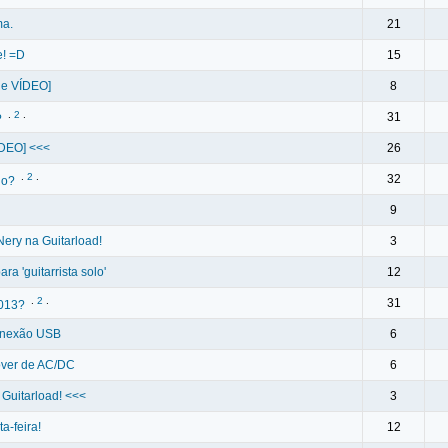
ma.
21
e! =D
15
 e VÍDEO]
8
.
2
.
31
?
ÍDEO] <<<
26
.
2
.
32
io?
9
Nery na Guitarload!
3
a 'guitarrista solo'
12
.
2
.
31
2013?
conexão USB
6
over de AC/DC
6
a Guitarload! <<<
3
a-feira!
12