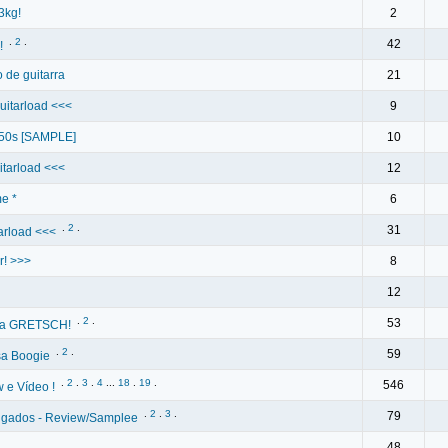
3kg!
2
.
2
.
42
!
 de guitarra
21
uitarload <<<
9
 '50s [SAMPLE]
10
itarload <<<
12
me *
6
.
2
.
31
arload <<<
r! >>>
8
12
.
2
.
53
uma GRETSCH!
.
2
.
59
sa Boogie
.
2
.
3
.
4
...
18
.
19
.
546
 e Vídeo !
.
2
.
3
.
79
lugados - Review/Samplee
48