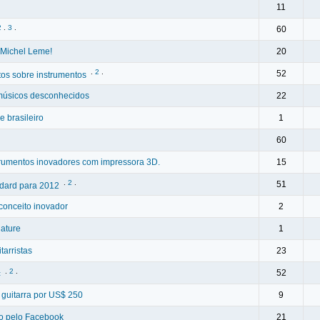
11
2
.
3
.
60
 Michel Leme!
20
.
2
.
52
os sobre instrumentos
 músicos desconhecidos
22
e brasileiro
1
60
strumentos inovadores com impressora 3D.
15
.
2
.
51
ndard para 2012
conceito inovador
2
ature
1
tarristas
23
.
2
.
52
<
 guitarra por US$ 250
9
to pelo Facebook
21