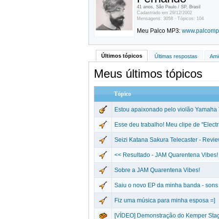
41 anos, São Paulo / SP, Brasil
Cadastrado em 29/12/2002
Mensagens: 3058 · Tópicos: 104
Meu Palco MP3:
www.palcomp3
Últimos tópicos
Últimas respostas
Ami
Meus últimos tópicos
Tópico
Estou apaixonado pelo violão Yamaha 
Esse deu trabalho! Meu clipe de "Electr
Seizi Katana Sakura Telecaster - Review
<< Resultado - JAM Quarentena Vibes!
Sobre a JAM Quarentena Vibes!
Saiu o novo EP da minha banda - sons 
Fiz uma música para minha esposa =]
[VÍDEO] Demonstração do Kemper Sta