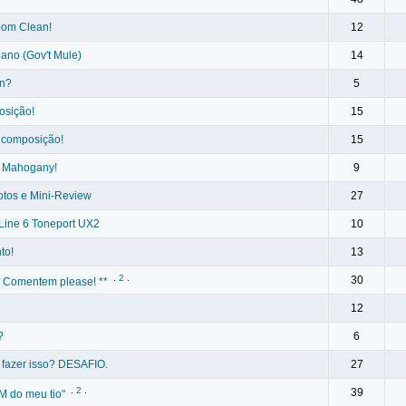
bom Clean!
12
ano (Gov't Mule)
14
on?
5
osição!
15
a composição!
15
e Mahogany!
9
tos e Mini-Review
27
Line 6 Toneport UX2
10
to!
13
.
2
.
30
 - Comentem please! **
12
?
6
 fazer isso? DESAFIO.
27
.
2
.
39
 do meu tio"