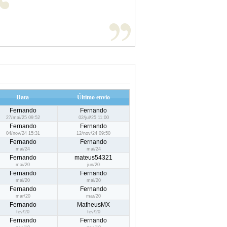
Data
Último envio
Fernando
Fernando
27/mai/25 09:52
02/jul/25 11:00
Fernando
Fernando
04/nov/24 15:31
12/nov/24 09:50
Fernando
Fernando
mai/24
mai/24
Fernando
mateus54321
mai/20
jun/20
Fernando
Fernando
mai/20
mai/20
Fernando
Fernando
mar/20
mar/20
Fernando
MatheusMX
fev/20
fev/20
Fernando
Fernando