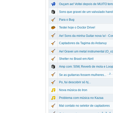
Ouçam ae! Voltei depois de MUITO temp
Sons que gravei de um valvulado han
Para o Bug
Testei hoje o Doctor Drive!
Ae! Sons da minha Guitar nova \o/ - Co
Captadores da Tagima do Ardanuy
Ae! Gravei um metal instrumental (O_o)
Shelter no Brasil em Abril
Amp com: 50W, Reverb de mola e Loo
.
2
.
Se as guitarras fossem mulheres...
Po, fui descobrir só hj...
Nova música do Iron
Problema com música no Kazaa
Mal contato no seletor de captadores
.
2
.
3
.
4
.