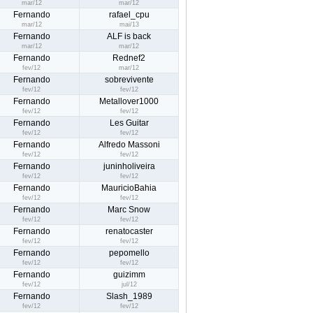
mar/12
mar/12
Fernando
rafael_cpu
mar/12
mai/13
Fernando
ALF is back
mar/12
mar/12
Fernando
Rednef2
fev/12
mar/12
Fernando
sobrevivente
fev/12
fev/12
Fernando
Metallover1000
fev/12
fev/12
Fernando
Les Guitar
fev/12
fev/12
Fernando
Alfredo Massoni
fev/12
fev/12
Fernando
juninholiveira
fev/12
fev/12
Fernando
MauricioBahia
fev/12
fev/12
Fernando
Marc Snow
fev/12
fev/12
Fernando
renatocaster
fev/12
fev/12
Fernando
pepomello
fev/12
fev/12
Fernando
guizimm
fev/12
jul/12
Fernando
Slash_1989
fev/12
fev/12