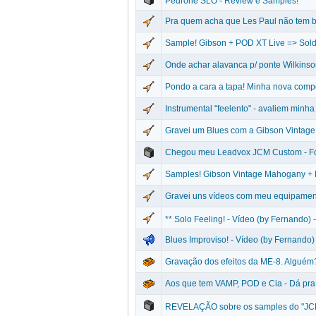
Pedrone SLO - Review e Samples!
Pra quem acha que Les Paul não tem 
Sample! Gibson + POD XT Live => Sold
Onde achar alavanca p/ ponte Wilkins
Pondo a cara a tapa! Minha nova comp
Instrumental "feelento" - avaliem minh
Gravei um Blues com a Gibson Vintag
Chegou meu Leadvox JCM Custom - Fo
Samples! Gibson Vintage Mahogany + 
Gravei uns vídeos com meu equipamen
** Solo Feeling! - Vídeo (by Fernando)
Blues Improviso! - Vídeo (by Fernando)
Gravação dos efeitos da ME-8. Alguém
Aos que tem VAMP, POD e Cia - Dá pra
REVELAÇÃO sobre os samples do "JCM