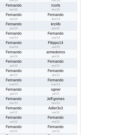
nov/19
nov/19
Fernando
rcorts
fev/15
fev/15
Fernando
Fernando
set/14
dez/14
Fernando
krz4fx
jun/14
jun/14
Fernando
Fernando
mai/14
mai/14
Fernando
Filippo14
mar/14
out/15
Fernando
armedeiros
jan/14
jan/14
Fernando
Fernando
jun/13
jun/13
Fernando
Fernando
abr/13
abr/13
Fernando
Fernando
mar/13
mar/13
Fernando
ogner
jan/13
jul/13
Fernando
Jeff.gomes
nov/12
nov/12
Fernando
Adler3x3
out/12
out/12
Fernando
Fernando
set/12
set/12
Fernando
Fernando
set/12
set/12