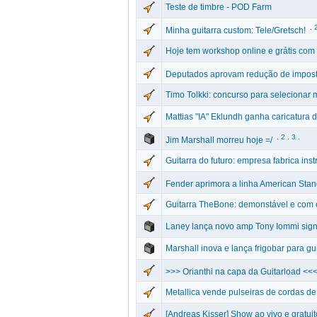
Teste de timbre - POD Farm
.
Minha guitarra custom: Tele/Gretsch!
Hoje tem workshop online e grátis com
Deputados aprovam redução de impost
Timo Tolkki: concurso para selecionar
Mattias "IA" Eklundh ganha caricatura d
.
2
.
3
.
Jim Marshall morreu hoje =/
Guitarra do futuro: empresa fabrica in
Fender aprimora a linha American Sta
Guitarra TheBone: demonstável e com 
Laney lança novo amp Tony Iommi sign
Marshall inova e lança frigobar para gui
>>> Orianthi na capa da Guitarload <<
Metallica vende pulseiras de cordas de
[Andreas Kisser] Show ao vivo e gratui