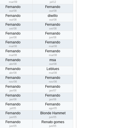
mar/09
jul/12
Fernando
Fernando
out/08
out/08
Fernando
diwillo
out/08
out/08
Fernando
Fernando
set/08
set/08
Fernando
Fernando
jun/08
jun/08
Fernando
Fernando
mai/08
mai/08
Fernando
Fernando
mai/08
mai/08
Fernando
msa
abr/08
out/08
Fernando
Leblues
abr/08
mai/08
Fernando
Fernando
nov/06
nov/06
Fernando
Fernando
jan/06
jan/07
Fernando
Fernando
jan/06
jan/06
Fernando
Fernando
jul/05
ago/05
Fernando
Blonde Hammet
jun/05
jun/05
Fernando
Renato gomes
jun/05
jun/05