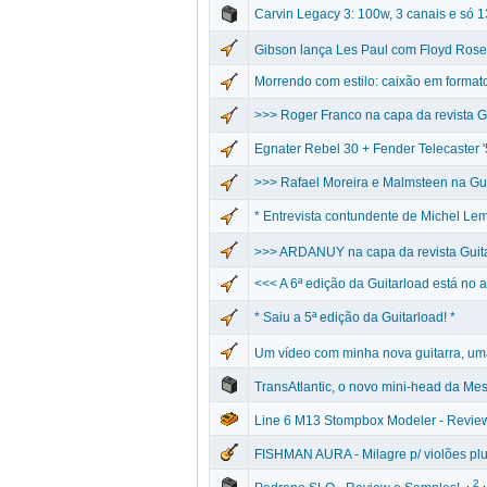
Carvin Legacy 3: 100w, 3 canais e só 1
Gibson lança Les Paul com Floyd Rose
Morrendo com estilo: caixão em formato
>>> Roger Franco na capa da revista G
Egnater Rebel 30 + Fender Telecaster
>>> Rafael Moreira e Malmsteen na Gu
* Entrevista contundente de Michel Le
>>> ARDANUY na capa da revista Guit
<<< A 6ª edição da Guitarload está no a
* Saiu a 5ª edição da Guitarload! *
Um vídeo com minha nova guitarra, 
TransAtlantic, o novo mini-head da Me
Line 6 M13 Stompbox Modeler - Review
FISHMAN AURA - Milagre p/ violões p
.
2
.