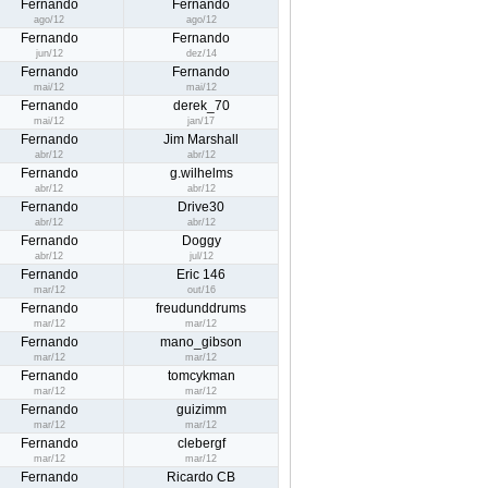
Fernando
Fernando
ago/12
ago/12
Fernando
Fernando
jun/12
dez/14
Fernando
Fernando
mai/12
mai/12
Fernando
derek_70
mai/12
jan/17
Fernando
Jim Marshall
abr/12
abr/12
Fernando
g.wilhelms
abr/12
abr/12
Fernando
Drive30
abr/12
abr/12
Fernando
Doggy
abr/12
jul/12
Fernando
Eric 146
mar/12
out/16
Fernando
freudunddrums
mar/12
mar/12
Fernando
mano_gibson
mar/12
mar/12
Fernando
tomcykman
mar/12
mar/12
Fernando
guizimm
mar/12
mar/12
Fernando
clebergf
mar/12
mar/12
Fernando
Ricardo CB