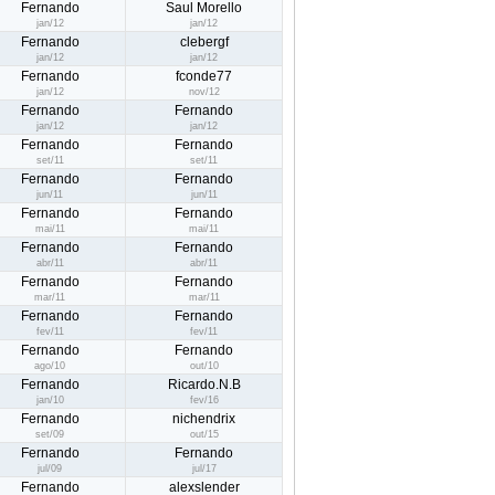
Fernando
Saul Morello
jan/12
jan/12
Fernando
clebergf
jan/12
jan/12
Fernando
fconde77
jan/12
nov/12
Fernando
Fernando
jan/12
jan/12
Fernando
Fernando
set/11
set/11
Fernando
Fernando
jun/11
jun/11
Fernando
Fernando
mai/11
mai/11
Fernando
Fernando
abr/11
abr/11
Fernando
Fernando
mar/11
mar/11
Fernando
Fernando
fev/11
fev/11
Fernando
Fernando
ago/10
out/10
Fernando
Ricardo.N.B
jan/10
fev/16
Fernando
nichendrix
set/09
out/15
Fernando
Fernando
jul/09
jul/17
Fernando
alexslender