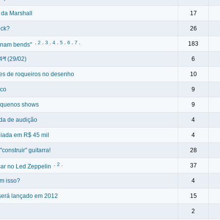
e da Marshall
17
ock?
26
.
2
.
3
.
4
.
5
.
6
.
7
.
183
finam bends"
ªf (29/02)
6
es de roqueiros no desenho
10
sco
9
pequenos shows
9
rda de audição
4
liada em R$ 45 mil
4
construir" guitarra!
28
.
2
.
37
ar no Led Zeppelin
am isso?
4
a será lançado em 2012
15
2