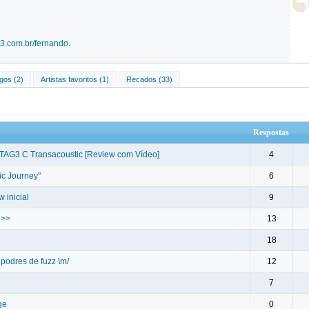
.com.br/fernando
.
gos (2)
Artistas favoritos (1)
Recados (33)
Respostas
TAG3 C Transacoustic [Review com Vídeo]
4
ic Journey"
6
 inicial
9
 >>
13
18
podres de fuzz \m/
12
7
ge
0