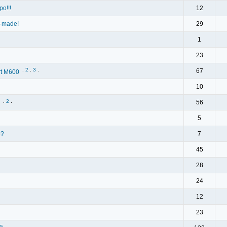
o!!!
12
d-made!
29
1
23
.
2
.
3
.
67
rt M600
10
.
2
.
56
5
p?
7
45
28
24
12
23
5
.