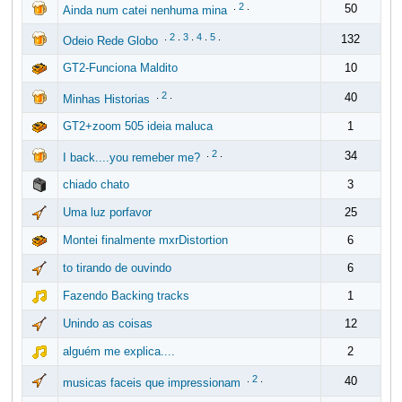
.
2
.
50
Ainda num catei nenhuma mina
.
2
.
3
.
4
.
5
.
132
Odeio Rede Globo
GT2-Funciona Maldito
10
.
2
.
40
Minhas Historias
GT2+zoom 505 ideia maluca
1
.
2
.
34
I back....you remeber me?
chiado chato
3
Uma luz porfavor
25
Montei finalmente mxrDistortion
6
to tirando de ouvindo
6
Fazendo Backing tracks
1
Unindo as coisas
12
alguém me explica....
2
.
2
.
40
musicas faceis que impressionam