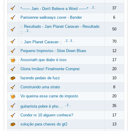
.
2
.
37
*------- Jam - Don't Believe a Word -------*
Parisienne walkways cover - Bender
6
:: Resultado - Jam Planet Caravan - Resultado
50
.
2
.
::
.
2
.
3
.
70
:: Jam Planet Caravan ::
Pequeno Improviso - Slow Down Blues
12
Assoviath que diabo é isso
17
Gloria Irmãos! Finalmente Comprei
20
fazendo pedais de fuzz
10
Construindo uma strato
8
Vo queima esse carne do imposto
20
.
2
.
35
guitarrista pobre é pho....
Condor rx 10 alguem conhece?
17
solução para chaves do gt2
13