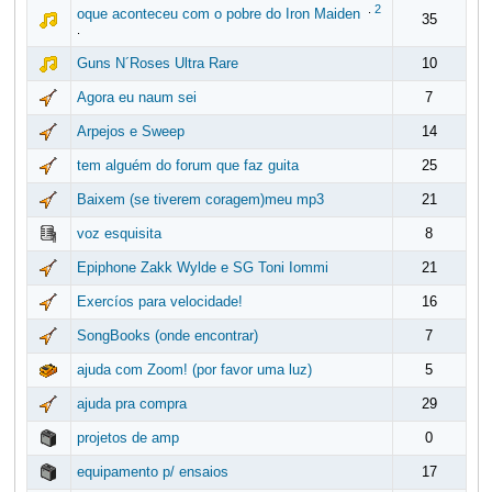
.
2
oque aconteceu com o pobre do Iron Maiden
35
.
Guns N´Roses Ultra Rare
10
Agora eu naum sei
7
Arpejos e Sweep
14
tem alguém do forum que faz guita
25
Baixem (se tiverem coragem)meu mp3
21
voz esquisita
8
Epiphone Zakk Wylde e SG Toni Iommi
21
Exercíos para velocidade!
16
SongBooks (onde encontrar)
7
ajuda com Zoom! (por favor uma luz)
5
ajuda pra compra
29
projetos de amp
0
equipamento p/ ensaios
17