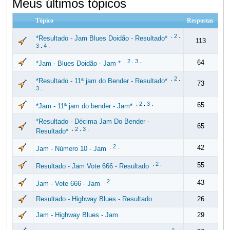
Meus últimos tópicos
Tópico
Respostas
.
2
.
*Resultado - Jam Blues Doidão - Resultado*
113
3
.
4
.
.
2
.
3
.
64
*Jam - Blues Doidão - Jam *
.
2
.
*Resultado - 11ª jam do Bender - Resultado*
73
3
.
.
2
.
3
.
65
*Jam - 11ª jam do bender - Jam*
*Resultado - Décima Jam Do Bender -
65
.
2
.
3
.
Resultado*
.
2
.
42
Jam - Número 10 - Jam
.
2
.
55
Resultado - Jam Vote 666 - Resultado
.
2
.
43
Jam - Vote 666 - Jam
Resultado - Highway Blues - Resultado
26
Jam - Highway Blues - Jam
29