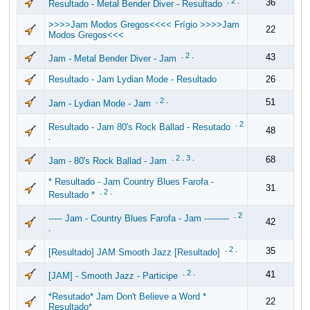
.
2
.
36
Resultado - Metal Bender Diver - Resultado
>>>>Jam Modos Gregos<<<< Frígio >>>>Jam
22
Modos Gregos<<<
.
2
.
43
Jam - Metal Bender Diver - Jam
Resultado - Jam Lydian Mode - Resultado
26
.
2
.
51
Jam - Lydian Mode - Jam
.
2
Resultado - Jam 80's Rock Ballad - Resutado
48
.
.
2
.
3
.
68
Jam - 80's Rock Ballad - Jam
* Resultado - Jam Country Blues Farofa -
31
.
2
.
Resultado *
.
2
----- Jam - Country Blues Farofa - Jam ---------
42
.
.
2
.
35
[Resultado] JAM Smooth Jazz [Resultado]
.
2
.
41
[JAM] - Smooth Jazz - Participe
*Resutado* Jam Don't Believe a Word *
22
Resultado*