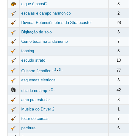
o que é boost?
8
escalas e campo harmonico
2
Dúvida: Potenciômetros da Stratocaster
28
Digitação do solo
3
Como tocar na andamento
7
tapping
3
escudo strato
10
.
2
.
3
.
77
Guitarra Jennifer
esquemas eletricos
3
.
2
.
42
chiado no amp
amp pra estudar
8
Musica do Driver 2
1
tocar de cordas
7
partitura
6