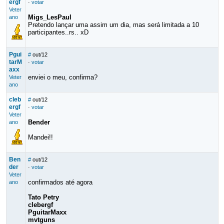
ergf
·
votar
Veter
Migs_LesPaul
ano
Pretendo lançar uma assim um dia, mas será limitada a 10
participantes..rs.. xD
Pgui
#
out/12
tarM
·
votar
axx
enviei o meu, confirma?
Veter
ano
cleb
#
out/12
ergf
·
votar
Veter
Bender
ano
Mandei!!
Ben
#
out/12
der
·
votar
Veter
confirmados até agora
ano
Tato Petry
clebergf
PguitarMaxx
mvtguns