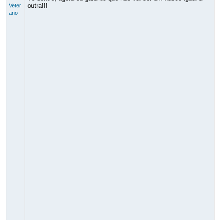
outra!!!
Veter
ano