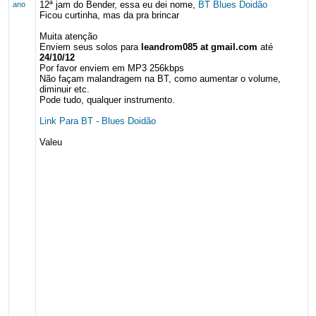
12ª jam do Bender, essa eu dei nome,
BT Blues Doidão
ano
Ficou curtinha, mas da pra brincar
Muita atenção
Enviem seus solos para
leandrom085 at gmail.com
até
24/10/12
Por favor enviem em MP3 256kbps
Não façam malandragem na BT, como aumentar o volume,
diminuir etc.
Pode tudo, qualquer instrumento.
Link Para BT - Blues Doidão
Valeu