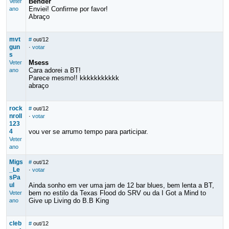
Bender
Veter
Enviei! Confirme por favor!
ano
Abraço
mvt
#
out/12
gun
·
votar
s
Msess
Veter
Cara adorei a BT!
ano
Parece mesmo!! kkkkkkkkkkk
abraço
rock
#
out/12
nroll
·
votar
123
4
vou ver se arrumo tempo para participar.
Veter
ano
Migs
#
out/12
_Le
·
votar
sPa
ul
Ainda sonho em ver uma jam de 12 bar blues, bem lenta a BT,
bem no estilo da Texas Flood do SRV ou da I Got a Mind to
Veter
Give up Living do B.B King
ano
cleb
#
out/12