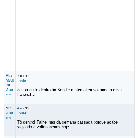
Mat
#
out/12
hGui
·
votar
tar
dessa eu to dentro tio Bender matematica voltando a ativa
Veter
hahahaha
ano
frP
#
out/12
Veter
·
votar
ano
Tô dentro! Falhei nas da semana passada porque acabei
viajando e voltei apenas hoje...