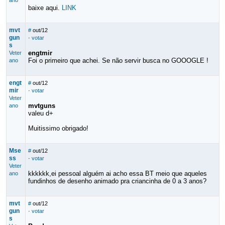
ano
baixe aqui.
LINK
mvt
#
out/12
gun
·
votar
s
engtmir
Veter
Foi o primeiro que achei. Se não servir busca no GOOOGLE !
ano
engt
#
out/12
mir
·
votar
Veter
mvtguns
ano
valeu d+
Muitissimo obrigado!
Mse
#
out/12
ss
·
votar
Veter
kkkkkk,ei pessoal alguém ai acho essa BT meio que aqueles
ano
fundinhos de desenho animado pra criancinha de 0 a 3 anos?
mvt
#
out/12
gun
·
votar
s