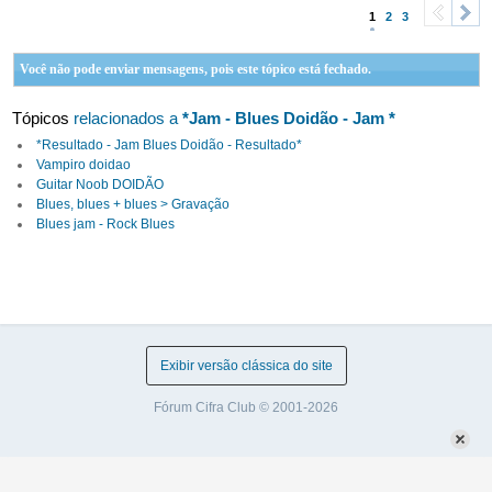
1
2
3
<
>
Você não pode enviar mensagens, pois este tópico está fechado.
Tópicos
relacionados a
*Jam - Blues Doidão - Jam *
*Resultado - Jam Blues Doidão - Resultado*
Vampiro doidao
Guitar Noob DOIDÃO
Blues, blues + blues > Gravação
Blues jam - Rock Blues
Exibir versão clássica do site
Fórum Cifra Club © 2001-2026