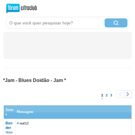
*Jam - Blues Doidão - Jam *
1
2
3
<
>
Auto
Mensagem
r
Ben
#
out/12
der
Veter