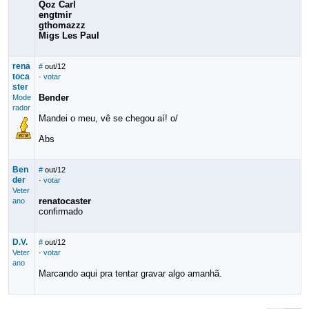
Qoz Carl
engtmir
gthomazzz
Migs Les Paul
rena
#
out/12
toca
·
votar
ster
Bender
Mode
rador
Mandei o meu, vê se chegou aí! o/
Abs
Ben
#
out/12
der
·
votar
Veter
renatocaster
ano
confirmado
D.V.
#
out/12
Veter
·
votar
ano
Marcando aqui pra tentar gravar algo amanhã.