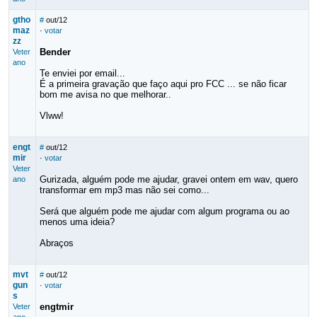
gtho
#
out/12
maz
·
votar
zz
Bender
Veter
ano
Te enviei por email...
É a primeira gravação que faço aqui pro FCC ... se não ficar
bom me avisa no que melhorar..
Vlww!
engt
#
out/12
mir
·
votar
Veter
Gurizada, alguém pode me ajudar, gravei ontem em wav, quero
ano
transformar em mp3 mas não sei como...
Será que alguém pode me ajudar com algum programa ou ao
menos uma ideia?
Abraços
mvt
#
out/12
gun
·
votar
s
engtmir
Veter