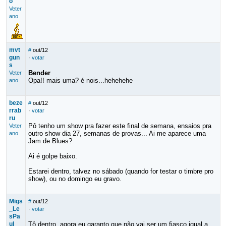
o
Veter
ano
mvt
#
out/12
gun
·
votar
s
Bender
Veter
Opa!! mais uma? é nois...hehehehe
ano
beze
#
out/12
rrab
·
votar
ru
Pô tenho um show pra fazer este final de semana, ensaios pra
Veter
outro show dia 27, semanas de provas... Ai me aparece uma
ano
Jam de Blues?
Ai é golpe baixo.
Estarei dentro, talvez no sábado (quando for testar o timbre pro
show), ou no domingo eu gravo.
Migs
#
out/12
_Le
·
votar
sPa
ul
Tô dentro, agora eu garanto que não vai ser um fiasco igual a