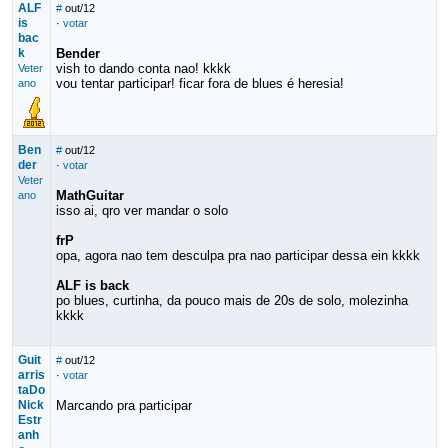
ALF
#
out/12
is
·
votar
bac
k
Bender
vish to dando conta nao! kkkk
Veter
vou tentar participar! ficar fora de blues é heresia!
ano
Ben
#
out/12
der
·
votar
Veter
MathGuitar
ano
isso ai, qro ver mandar o solo
frP
opa, agora nao tem desculpa pra nao participar dessa ein kkkk
ALF is back
po blues, curtinha, da pouco mais de 20s de solo, molezinha
kkkk
Guit
#
out/12
arris
·
votar
taDo
Nick
Marcando pra participar
Estr
anh