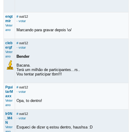
engt
#
out/12
mir
·
votar
Veter
Marcando para gravar depois \o/
ano
cleb
#
out/12
ergf
·
votar
Veter
Bender
ano
Bacana.
Terá um milhão de participantes...rs..
Vou tentar participar tbm!!!
Pgui
#
out/12
tarM
·
votar
axx
Opa, to dentro!
Veter
ano
Ir0N
#
out/12
_M4
·
votar
N
Esqueci de dizer q estou dentro, haushsa :D
Veter
ano