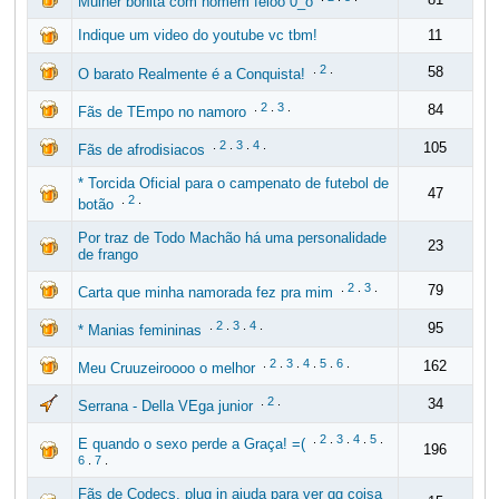
Mulher bonita com homem feioo 0_o
Indique um video do youtube vc tbm!
11
.
2
.
58
O barato Realmente é a Conquista!
.
2
.
3
.
84
Fãs de TEmpo no namoro
.
2
.
3
.
4
.
105
Fãs de afrodisiacos
* Torcida Oficial para o campenato de futebol de
47
.
2
.
botão
Por traz de Todo Machão há uma personalidade
23
de frango
.
2
.
3
.
79
Carta que minha namorada fez pra mim
.
2
.
3
.
4
.
95
* Manias femininas
.
2
.
3
.
4
.
5
.
6
.
162
Meu Cruuzeiroooo o melhor
.
2
.
34
Serrana - Della VEga junior
.
2
.
3
.
4
.
5
.
E quando o sexo perde a Graça! =(
196
6
.
7
.
Fãs de Codecs, plug in ajuda para ver qq coisa