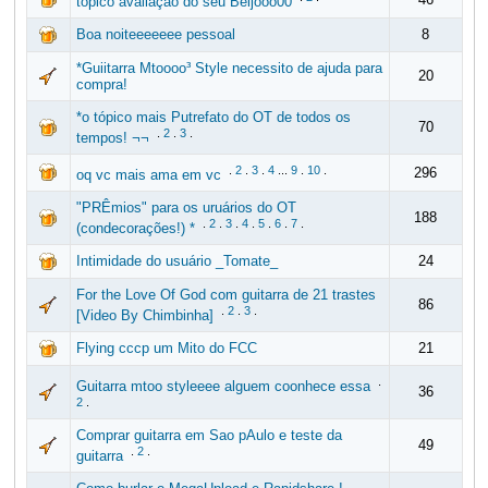
tópico avaliação do seu Beijooo00
Boa noiteeeeeee pessoal
8
*Guiitarra Mtoooo³ Style necessito de ajuda para
20
compra!
*o tópico mais Putrefato do OT de todos os
70
.
2
.
3
.
tempos! ¬¬
.
2
.
3
.
4
...
9
.
10
.
296
oq vc mais ama em vc
"PRÊmios" para os uruários do OT
188
.
2
.
3
.
4
.
5
.
6
.
7
.
(condecorações!) *
Intimidade do usuário _Tomate_
24
For the Love Of God com guitarra de 21 trastes
86
.
2
.
3
.
[Video By Chimbinha]
Flying cccp um Mito do FCC
21
.
Guitarra mtoo styleeee alguem coonhece essa
36
2
.
Comprar guitarra em Sao pAulo e teste da
49
.
2
.
guitarra