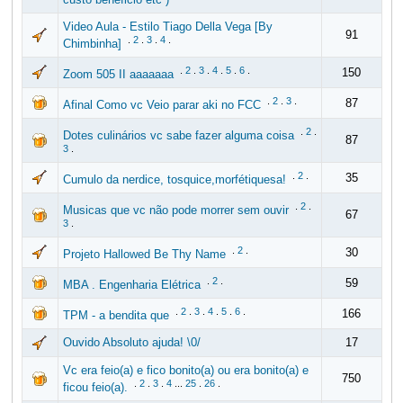
Video Aula - Estilo Tiago Della Vega [By
91
.
2
.
3
.
4
.
Chimbinha]
.
2
.
3
.
4
.
5
.
6
.
150
Zoom 505 II aaaaaaa
.
2
.
3
.
87
Afinal Como vc Veio parar aki no FCC
.
2
.
Dotes culinários vc sabe fazer alguma coisa
87
3
.
.
2
.
35
Cumulo da nerdice, tosquice,morfétiquesa!
.
2
.
Musicas que vc não pode morrer sem ouvir
67
3
.
.
2
.
30
Projeto Hallowed Be Thy Name
.
2
.
59
MBA . Engenharia Elétrica
.
2
.
3
.
4
.
5
.
6
.
166
TPM - a bendita que
Ouvido Absoluto ajuda! \0/
17
Vc era feio(a) e fico bonito(a) ou era bonito(a) e
750
.
2
.
3
.
4
...
25
.
26
.
ficou feio(a).