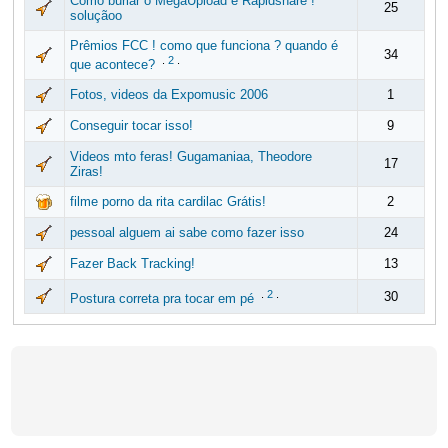
Como burlar o MegaUpload e Rapidshare !
25
soluçãoo
Prêmios FCC ! como que funciona ? quando é
34
.
2
.
que acontece?
Fotos, videos da Expomusic 2006
1
Conseguir tocar isso!
9
Videos mto feras! Gugamaniaa, Theodore
17
Ziras!
filme porno da rita cardilac Grátis!
2
pessoal alguem ai sabe como fazer isso
24
Fazer Back Tracking!
13
.
2
.
30
Postura correta pra tocar em pé