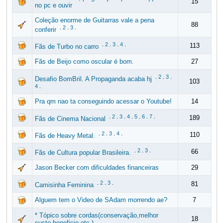
15
no pc e ouvir
Coleção enorme de Guitarras vale a pena
88
.
2
.
3
.
conferir
.
2
.
3
.
4
.
113
Fãs de Turbo no carro
Fãs de Beijo como oscular é bom.
27
.
2
.
3
.
Desafio BomBril. A Propaganda acaba hj
103
4
.
Pra qm nao ta conseguindo acessar o Youtube!
14
.
2
.
3
.
4
.
5
.
6
.
7
.
189
Fãs de Cinema Nacional
.
2
.
3
.
4
.
110
Fãs de Heavy Metal.
.
2
.
3
.
66
Fãs de Cultura popular Brasileira.
Jason Becker com dificuldades financeiras
29
.
2
.
3
.
81
Camisinha Feminina
Alguem tem o Video de SAdam morrendo ae?
7
* Tópico sobre cordas(conservação,melhor
18
custo beneficio etc )