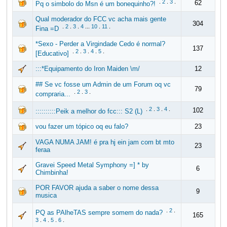
.
2
.
3
.
62
Pq o simbolo do Msn é um bonequinho?!
Qual moderador do FCC vc acha mais gente
304
.
2
.
3
.
4
...
10
.
11
.
Fina =D
*Sexo - Perder a Virgindade Cedo é normal?
137
.
2
.
3
.
4
.
5
.
[Educativo]
:::*Equipamento do Iron Maiden \m/
12
## Se vc fosse um Admin de um Forum oq vc
79
.
2
.
3
.
compraria...
.
2
.
3
.
4
.
102
::::::::::Peik a melhor do fcc::: S2 (L)
vou fazer um tópico oq eu falo?
23
VAGA NUMA JAM! é pra hj ein jam com bt mto
23
feraa
Gravei Speed Metal Symphony =] * by
6
Chimbinha!
POR FAVOR ajuda a saber o nome dessa
9
musica
.
2
.
PQ as PAlheTAS sempre somem do nada?
165
3
.
4
.
5
.
6
.