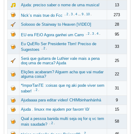
Ajuda: preciso saber o nome de uma musica!
13
.
2
.
3
.
4
...
9
.
10
.
273
Nick´s mais true do Fcc
Soloooo de Stairway to Heaven [VIDEO]
28
.
2
.
3
.
4
.
95
EU era FEiO Agora ganhei um Carro
Eu QuERo Ser Presidente Tbm! Preciso de
33
.
2
.
Sugestoes
Será que guitarra de Luthier vale mais a pena
25
doq uma de marca? Ajuda
Elições acabaram? Alguem acha que vai mudar
22
alguma coisa?
*ImporTanTE :coisas que ng aki pode viver sem
31
.
2
.
saber!
Ajudaaaa para editar video! CHIMbinhanhánhá
9
Ajuda . linuxx me ajudem por favorrr \0/
15
Qual a pessoa banida multi seja oq for q vc tem
58
.
2
.
mais saudade?
.
2
.
46