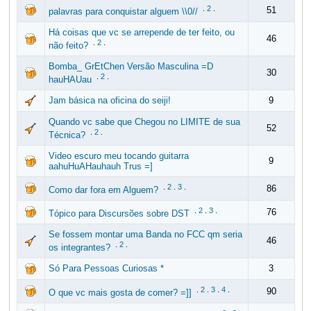
.
2
.
51
palavras para conquistar alguem \\0//
Há coisas que vc se arrepende de ter feito, ou
46
.
2
.
não feito?
Bomba_ GrEtChen Versão Masculina =D
30
.
2
.
hauHAUau
Jam básica na oficina do seiji!
9
Quando vc sabe que Chegou no LIMITE de sua
52
.
2
.
Técnica?
Video escuro meu tocando guitarra
9
aahuHuAHauhauh Trus =]
.
2
.
3
.
86
Como dar fora em Alguem?
.
2
.
3
.
76
Tópico para Discursões sobre DST
Se fossem montar uma Banda no FCC qm seria
46
.
2
.
os integrantes?
Só Para Pessoas Curiosas *
3
.
2
.
3
.
4
.
90
O que vc mais gosta de comer? =]]