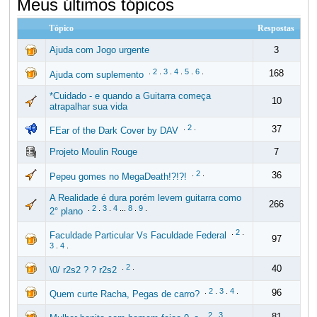
Meus últimos tópicos
Tópico
Respostas
Ajuda com Jogo urgente
3
.
2
.
3
.
4
.
5
.
6
.
168
Ajuda com suplemento
*Cuidado - e quando a Guitarra começa
10
atrapalhar sua vida
.
2
.
37
FEar of the Dark Cover by DAV
Projeto Moulin Rouge
7
.
2
.
36
Pepeu gomes no MegaDeath!?!?!
A Realidade é dura porém levem guitarra como
266
.
2
.
3
.
4
...
8
.
9
.
2° plano
.
2
.
Faculdade Particular Vs Faculdade Federal
97
3
.
4
.
.
2
.
40
\0/ r2s2 ? ? r2s2
.
2
.
3
.
4
.
96
Quem curte Racha, Pegas de carro?
.
2
.
3
.
81