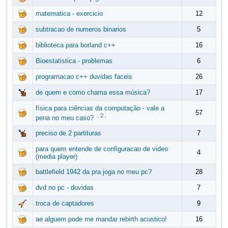
matematica - exercicio
12
subtracao de numeros binarios
5
biblioteca para borland c++
16
Bioestatistica - problemas
6
programacao c++ duvidas faceis
26
de quem e como chama essa música?
17
física para ciências da computação - vale a
57
.
2
.
pena no meu caso?
preciso de 2 partituras
7
para quem entende de configuracao de video
4
(media player)
battlefield 1942 da pra joga no meu pc?
28
dvd no pc - duvidas
7
troca de captadores
9
ae alguem pode me mandar rebirth acustico!
16