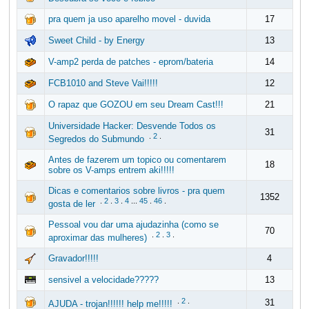
pra quem ja uso aparelho movel - duvida
17
Sweet Child - by Energy
13
V-amp2 perda de patches - eprom/bateria
14
FCB1010 and Steve Vai!!!!!
12
O rapaz que GOZOU em seu Dream Cast!!!
21
Universidade Hacker: Desvende Todos os
31
.
2
.
Segredos do Submundo
Antes de fazerem um topico ou comentarem
18
sobre os V-amps entrem aki!!!!!
Dicas e comentarios sobre livros - pra quem
1352
.
2
.
3
.
4
...
45
.
46
.
gosta de ler
Pessoal vou dar uma ajudazinha (como se
70
.
2
.
3
.
aproximar das mulheres)
Gravador!!!!!
4
sensivel a velocidade?????
13
.
2
.
31
AJUDA - trojan!!!!!! help me!!!!!