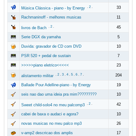
.
2
.
33
Música Clássica - piano - by Energy
Rachmaninoff - melhores musicas
11
.
2
.
45
livros de Bach
Serie DGX da yamaha
5
Duvida: gravador de CD com DVD
10
PSR 520 + pedal de sustain
7
>>>>>piano eletrico<<<<<
23
.
2
.
3
.
4
.
5
.
6
.
7
.
204
alistamento militar
Ballade Pour Adelline-piano - by Energy
19
seis nao dao uma ideia pra mim?????????
10
.
2
.
42
Sweet child-solo4 no meu palcomp3
cabei de baxa o audaci e agora?
10
novas musicas no meu palco mp3
26
v-amp2 descricao dos amplis
17