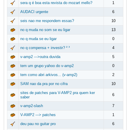
sera q é boa esta revista do mozart mello?
1
AUDACI urgente
6
seis nao me respondem essas?
10
no q muda no som se eu ligar
13
no q muda se eu ligar
0
no q compensa + investir? ² ³
4
v-amp2 --->outra duvida
5
tem um grupo yahoo do v-amp2
0
tem como abri arkivos... (v-amp2)
2
SAM nao da pra por no cifra
10
sites de patches para V-AMP2 pra quem ker
6
saber
v-amp2-slash
7
V-AMP2 ---> patches
1
deu pau no guitar pro
6