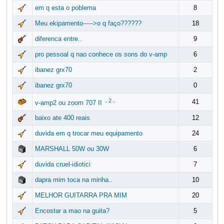
em q esta o poblema
8
Meu ekipamento----->o q faço??????
18
diferenca entre..
9
pro pessoal q nao conhece os sons do v-amp
6
ibanez grx70
2
ibanez grx70
0
.
2
.
41
v-amp2 ou zoom 707 II
baixo ate 400 reais
12
duvida em q trocar meu equipamento
24
MARSHALL 50W ou 30W
6
duvida cruel-idiotici
7
dapra mim toca na minha..
10
MELHOR GUITARRA PRA MIM
20
Encostar a mao na guita?
5