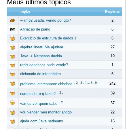
Meus últimos tópicos
Tópico
Respostas
v-amp2 usada, vendo por qto?
2
Afinacao de piano
6
Exercicio de estrutura de dados 1
6
algebra linear! Me ajudem
27
Java -> Netbeans duvida
19
tenis genericos onde vende?
1
dicionario de informática
6
.
2
.
3
.
4
...
8
.
9
.
242
problema interessante ehhehee
.
2
.
39
namorada, o q fazer?
.
2
.
37
vamos ver quem sabe
vou vender meu monitor antigo
22
ajuda com Java netbeans
16