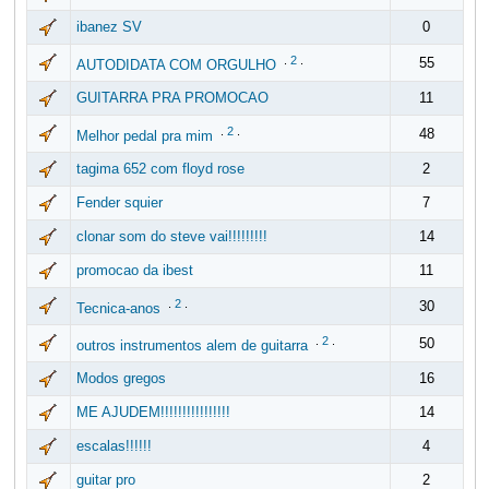
ibanez SV
0
.
2
.
55
AUTODIDATA COM ORGULHO
GUITARRA PRA PROMOCAO
11
.
2
.
48
Melhor pedal pra mim
tagima 652 com floyd rose
2
Fender squier
7
clonar som do steve vai!!!!!!!!!
14
promocao da ibest
11
.
2
.
30
Tecnica-anos
.
2
.
50
outros instrumentos alem de guitarra
Modos gregos
16
ME AJUDEM!!!!!!!!!!!!!!!!
14
escalas!!!!!!
4
guitar pro
2