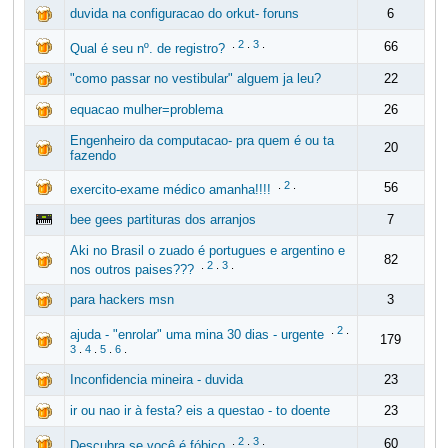
duvida na configuracao do orkut- foruns
6
.
2
.
3
.
66
Qual é seu nº. de registro?
"como passar no vestibular" alguem ja leu?
22
equacao mulher=problema
26
Engenheiro da computacao- pra quem é ou ta
20
fazendo
.
2
.
56
exercito-exame médico amanha!!!!
bee gees partituras dos arranjos
7
Aki no Brasil o zuado é portugues e argentino e
82
.
2
.
3
.
nos outros paises???
para hackers msn
3
.
2
.
ajuda - "enrolar" uma mina 30 dias - urgente
179
3
.
4
.
5
.
6
.
Inconfidencia mineira - duvida
23
ir ou nao ir à festa? eis a questao - to doente
23
.
2
.
3
.
60
Descubra se você é fóbico