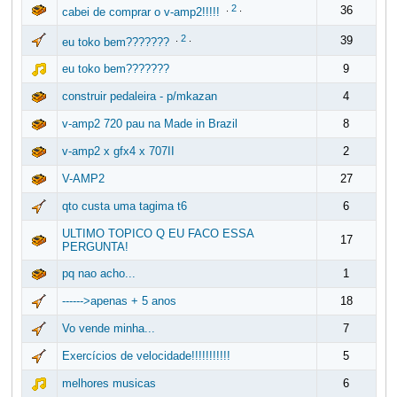
.
2
.
36
cabei de comprar o v-amp2!!!!!
.
2
.
39
eu toko bem???????
eu toko bem???????
9
construir pedaleira - p/mkazan
4
v-amp2 720 pau na Made in Brazil
8
v-amp2 x gfx4 x 707II
2
V-AMP2
27
qto custa uma tagima t6
6
ULTIMO TOPICO Q EU FACO ESSA
17
PERGUNTA!
pq nao acho...
1
------>apenas + 5 anos
18
Vo vende minha...
7
Exercícios de velocidade!!!!!!!!!!!
5
melhores musicas
6