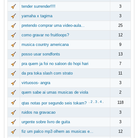
tender surrender!!!!
3
yamaha x tagima
3
pretendo comprar uma video-aula...
25
como gravar no fruitloops?
12
musica country americana
9
posso usar sondfonts
13
pra quem ja foi no saloon do hopi hari
7
da pra toka slash com strato
11
virtuosos- angra
3
quem sabe ai umas musicas de viola
2
.
2
.
3
.
4
.
118
qtas notas por segundo seis tokam?
ruidos na gravacao
3
urgente sobre livro de guita
3
fiz um palco mp3 olhem as musicas e...
12