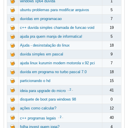
windows xp64 duvida
1
ubuntu problemas para modificar arquivos
5
duvidas em programacao
7
c++ duvida simples chamada de funcao void
19
ajuda pra quem manja de informatica!
5
Ajuda - desinstalação do linux
18
duvida simples em pascal
9
ajuda linux kurumin modem motorola v.92 pci
7
duvida em programa no turbo pascal 7.0
18
particionando o hd
15
.
2
.
41
ideia para upgrade do micro
disquete de boot para windows 98
0
ações como calcular?
12
.
2
.
40
c++ programas legais
folha invest quem joga?
4