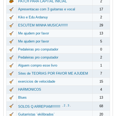
PATCH PARA CAPITAL INICIAL
2
Apresentacao com 3 guitarras e vocal
17
Kiko e Edu Ardanuy
2
ESCUTEM MINHA MUSICA!!!!!!!
29
Me ajudem por favor
13
Me ajudem por favor
5
Pedaleiras pro computador
0
Pedaleiras pro computador
2
Alguem compro esse livro
1
Sites de TEORIAS POR FAVOR ME AJUDEM
7
exercicios de velocidade
15
HARMONICOS
4
Blues
13
.
2
.
3
.
68
SOLOS Q ARREPIAM!!!!!!!!
Guitarristas ´ekilibrados`
20