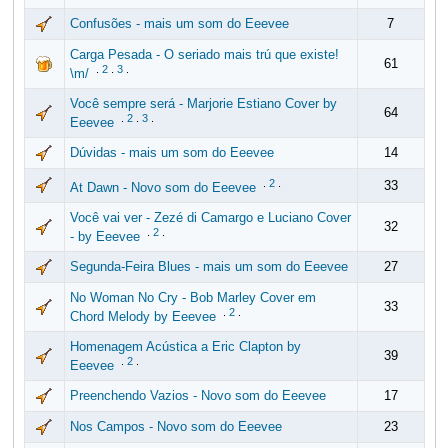
Confusões - mais um som do Eeevee
7
Carga Pesada - O seriado mais trú que existe!
61
.
2
.
3
.
\m/
Você sempre será - Marjorie Estiano Cover by
64
.
2
.
3
.
Eeevee
Dúvidas - mais um som do Eeevee
14
.
2
.
33
At Dawn - Novo som do Eeevee
Você vai ver - Zezé di Camargo e Luciano Cover
32
.
2
.
- by Eeevee
Segunda-Feira Blues - mais um som do Eeevee
27
No Woman No Cry - Bob Marley Cover em
33
.
2
.
Chord Melody by Eeevee
Homenagem Acústica a Eric Clapton by
39
.
2
.
Eeevee
Preenchendo Vazios - Novo som do Eeevee
17
Nos Campos - Novo som do Eeevee
23