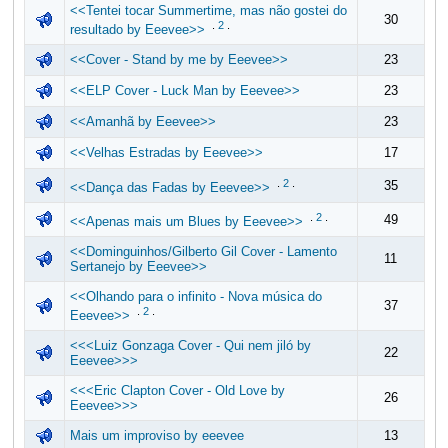
<<Tentei tocar Summertime, mas não gostei do
30
.
2
.
resultado by Eeevee>>
<<Cover - Stand by me by Eeevee>>
23
<<ELP Cover - Luck Man by Eeevee>>
23
<<Amanhã by Eeevee>>
23
<<Velhas Estradas by Eeevee>>
17
.
2
.
35
<<Dança das Fadas by Eeevee>>
.
2
.
49
<<Apenas mais um Blues by Eeevee>>
<<Dominguinhos/Gilberto Gil Cover - Lamento
11
Sertanejo by Eeevee>>
<<Olhando para o infinito - Nova música do
37
.
2
.
Eeevee>>
<<<Luiz Gonzaga Cover - Qui nem jiló by
22
Eeevee>>>
<<<Eric Clapton Cover - Old Love by
26
Eeevee>>>
Mais um improviso by eeevee
13