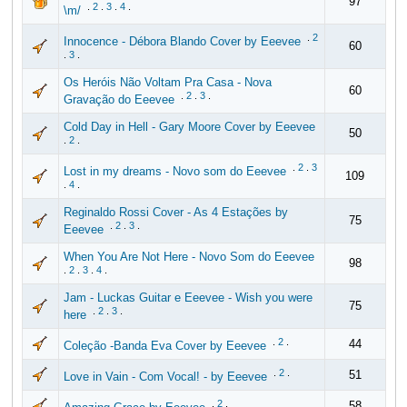
97
.
2
.
3
.
4
.
\m/
.
2
Innocence - Débora Blando Cover by Eeevee
60
.
3
.
Os Heróis Não Voltam Pra Casa - Nova
60
.
2
.
3
.
Gravação do Eeevee
Cold Day in Hell - Gary Moore Cover by Eeevee
50
.
2
.
.
2
.
3
Lost in my dreams - Novo som do Eeevee
109
.
4
.
Reginaldo Rossi Cover - As 4 Estações by
75
.
2
.
3
.
Eeevee
When You Are Not Here - Novo Som do Eeevee
98
.
2
.
3
.
4
.
Jam - Luckas Guitar e Eeevee - Wish you were
75
.
2
.
3
.
here
.
2
.
44
Coleção -Banda Eva Cover by Eeevee
.
2
.
51
Love in Vain - Com Vocal! - by Eeevee
.
2
.
58