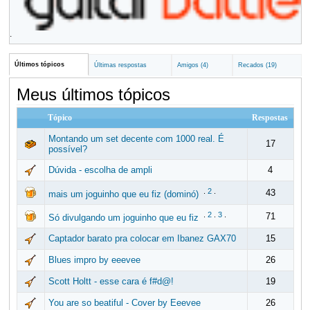
.
Últimos tópicos
Últimas respostas
Amigos (4)
Recados (19)
Meus últimos tópicos
Tópico
Respostas
Montando um set decente com 1000 real. É
17
possível?
Dúvida - escolha de ampli
4
.
2
.
43
mais um joguinho que eu fiz (dominó)
.
2
.
3
.
71
Só divulgando um joguinho que eu fiz
Captador barato pra colocar em Ibanez GAX70
15
Blues impro by eeevee
26
Scott Holtt - esse cara é f#d@!
19
You are so beatiful - Cover by Eeevee
26