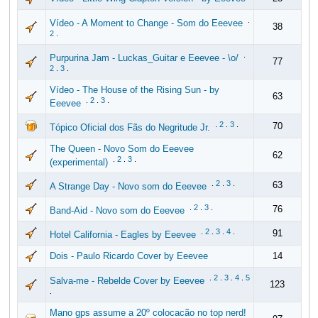
.
Vídeo - A Moment to Change - Som do Eeevee
38
2
.
.
Purpurina Jam - Luckas_Guitar e Eeevee - \o/
77
2
.
3
.
Vídeo - The House of the Rising Sun - by
63
.
2
.
3
.
Eeevee
.
2
.
3
.
70
Tópico Oficial dos Fãs do Negritude Jr.
The Queen - Novo Som do Eeevee
62
.
2
.
3
.
(experimental)
.
2
.
3
.
63
A Strange Day - Novo som do Eeevee
.
2
.
3
.
76
Band-Aid - Novo som do Eeevee
.
2
.
3
.
4
.
91
Hotel California - Eagles by Eeevee
Dois - Paulo Ricardo Cover by Eeevee
14
.
2
.
3
.
4
.
5
Salva-me - Rebelde Cover by Eeevee
123
.
Mano gps assume a 20º colocacão no top nerd!