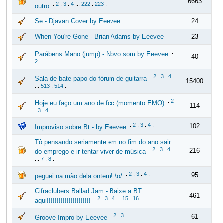
6663
.
2
.
3
.
4
...
222
.
223
.
outro
Se - Djavan Cover by Eeevee
24
When You're Gone - Brian Adams by Eeevee
23
.
Parábens Mano (jump) - Novo som by Eeevee
40
2
.
.
2
.
3
.
4
Sala de bate-papo do fórum de guitarra
15400
...
513
.
514
.
.
2
Hoje eu faço um ano de fcc (momento EMO)
114
.
3
.
4
.
.
2
.
3
.
4
.
102
Improviso sobre Bt - by Eeevee
Tô pensando seriamente em no fim do ano sair
.
2
.
3
.
4
216
do emprego e ir tentar viver de música
...
7
.
8
.
.
2
.
3
.
4
.
95
peguei na mão dela ontem! \o/
Cifraclubers Ballad Jam - Baixe a BT
461
.
2
.
3
.
4
...
15
.
16
.
aqui!!!!!!!!!!!!!!!!!!!!!!
.
2
.
3
.
61
Groove Impro by Eeevee