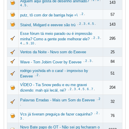
Alguém aqui gosta de desenho animado?
143
4
.
5
.
.
2
.
57
putz, tô com dor de barriga hoje =\
.
2
.
3
.
4
.
5
.
143
Staind, Midgard e eeevee são trú
Esse fórum tá meio parado ou é impressão
.
2
.
3
.
295
minha? Como a gente pode melhorar ele?
4
...
9
.
10
.
Ventos da Noite - Novo som do Eeevee
25
.
2
.
3
.
84
Wave - Tom Jobim Cover by Eeevee
rodrigo yoshida eh o cara! - improviso by
51
.
2
.
Eeevee
VÍDEO - Tia Snow pediu e eu me gravei
204
.
2
.
3
.
4
.
5
.
6
.
7
.
dizendo: mah qüi lecäl, né?
.
2
Palavras Erradas - Mais um Som do Eeevee
32
.
.
2
.
Vcs já tiveram preguiça de fazer caquinha?
76
3
.
Novo Bate papo do OT - Não sei pq fecharam o