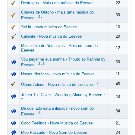
Destroços - Mais uma música do Eeevee
22
Chuvas de Outono - mais uma música do
30
.
2
.
Eeevee
Sei lá - nova música do Eeevee
16
Caliente - Nova música do Eeevee
20
Miscelânia de Nostalgias - Mais um som do
12
Eeevee
Vou pegar na sua aranha - Tributo ao Rafinha by
60
.
2
.
3
.
Eeevee
Novas Histórias - nova música do Eeevee
11
.
2
.
45
Último Adeus - Nova música do Eeeevee
.
Jethro Tull Cover - Wond'ring Aloud by Eeevee
43
2
.
De que lado está a ilusão? - novo som do
34
.
2
.
Eeevee
Good Feelings - Nova Música do Eeevee
21
Meu Passado - Novo Som do Eeevee
24