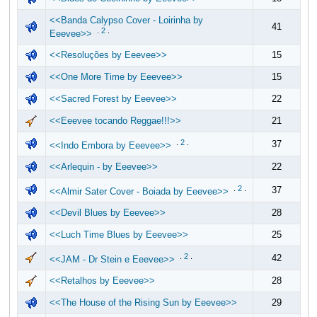
<<Banda Calypso Cover - Loirinha by
41
.
2
.
Eeevee>>
<<Resoluções by Eeevee>>
15
<<One More Time by Eeevee>>
15
<<Sacred Forest by Eeevee>>
22
<<Eeevee tocando Reggae!!!>>
21
.
2
.
37
<<Indo Embora by Eeevee>>
<<Arlequin - by Eeevee>>
22
.
2
.
37
<<Almir Sater Cover - Boiada by Eeevee>>
<<Devil Blues by Eeevee>>
28
<<Luch Time Blues by Eeevee>>
25
.
2
.
42
<<JAM - Dr Stein e Eeevee>>
<<Retalhos by Eeevee>>
28
<<The House of the Rising Sun by Eeevee>>
29