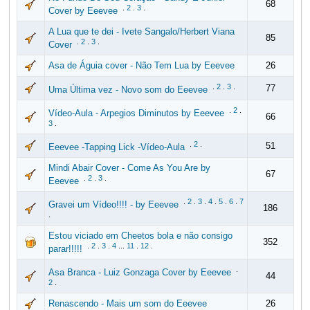
68
.
2
.
3
.
Cover by Eeevee
A Lua que te dei - Ivete Sangalo/Herbert Viana
85
.
2
.
3
.
Cover
Asa de Águia cover - Não Tem Lua by Eeevee
26
.
2
.
3
.
77
Uma Última vez - Novo som do Eeevee
.
2
.
Vídeo-Aula - Arpegios Diminutos by Eeevee
66
3
.
.
2
.
51
Eeevee -Tapping Lick -Vídeo-Aula
Mindi Abair Cover - Come As You Are by
67
.
2
.
3
.
Eeevee
.
2
.
3
.
4
.
5
.
6
.
7
Gravei um Vídeo!!!! - by Eeevee
186
.
Estou viciado em Cheetos bola e não consigo
352
.
2
.
3
.
4
...
11
.
12
.
parar!!!!!
.
Asa Branca - Luiz Gonzaga Cover by Eeevee
44
2
.
Renascendo - Mais um som do Eeevee
26