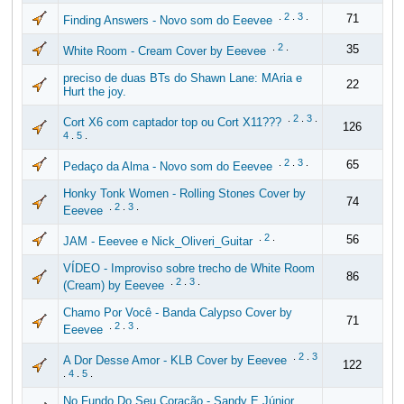
.
2
.
3
.
71
Finding Answers - Novo som do Eeevee
.
2
.
35
White Room - Cream Cover by Eeevee
preciso de duas BTs do Shawn Lane: MAria e
22
Hurt the joy.
.
2
.
3
.
Cort X6 com captador top ou Cort X11???
126
4
.
5
.
.
2
.
3
.
65
Pedaço da Alma - Novo som do Eeevee
Honky Tonk Women - Rolling Stones Cover by
74
.
2
.
3
.
Eeevee
.
2
.
56
JAM - Eeevee e Nick_Oliveri_Guitar
VÍDEO - Improviso sobre trecho de White Room
86
.
2
.
3
.
(Cream) by Eeevee
Chamo Por Você - Banda Calypso Cover by
71
.
2
.
3
.
Eeevee
.
2
.
3
A Dor Desse Amor - KLB Cover by Eeevee
122
.
4
.
5
.
No Fundo Do Seu Coração - Sandy E Júnior