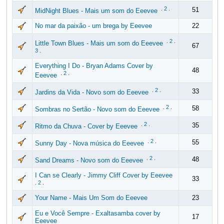
.
2
.
51
MidNight Blues - Mais um som do Eeevee
No mar da paixão - um brega by Eeevee
22
.
2
.
Little Town Blues - Mais um som do Eeevee
67
3
.
Everything I Do - Bryan Adams Cover by
48
.
2
.
Eeevee
.
2
.
33
Jardins da Vida - Novo som do Eeevee
.
2
.
58
Sombras no Sertão - Novo som do Eeevee
.
2
.
35
Ritmo da Chuva - Cover by Eeevee
.
2
.
55
Sunny Day - Nova música do Eeevee
.
2
.
48
Sand Dreams - Novo som do Eeevee
I Can se Clearly - Jimmy Cliff Cover by Eeevee
33
.
2
.
Your Name - Mais Um Som do Eeevee
23
Eu e Você Sempre - Exaltasamba cover by
17
Eeevee