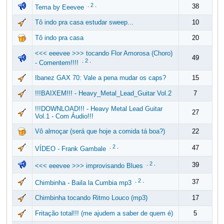
.
2
.
38
Tema by Eeevee
Tô indo pra casa estudar sweep...
10
Tô indo pra casa
20
<<< eeevee >>> tocando Flor Amorosa (Choro)
49
.
2
.
- Comentem!!!!
Ibanez GAX 70: Vale a pena mudar os caps?
15
!!!BAIXEM!!! - Heavy_Metal_Lead_Guitar Vol.2
7
!!!DOWNLOAD!!! - Heavy Metal Lead Guitar
27
Vol.1 - Com Áudio!!!
Vô almoçar (será que hoje a comida tá boa?)
22
.
2
.
47
VÍDEO - Frank Gambale
.
2
.
39
<<< eeevee >>> improvisando Blues
.
2
.
37
Chimbinha - Baila la Cumbia mp3
Chimbinha tocando Ritmo Louco (mp3)
17
Fritação total!!! (me ajudem a saber de quem é)
5