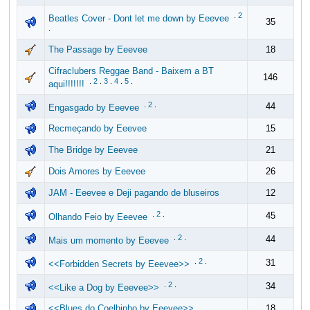
.
2
Beatles Cover - Dont let me down by Eeevee
35
.
The Passage by Eeevee
18
Cifraclubers Reggae Band - Baixem a BT
146
.
2
.
3
.
4
.
5
.
aqui!!!!!!!
.
2
.
44
Engasgado by Eeevee
Recmeçando by Eeevee
15
The Bridge by Eeevee
21
Dois Amores by Eeevee
26
JAM - Eeevee e Deji pagando de bluseiros
12
.
2
.
45
Olhando Feio by Eeevee
.
2
.
44
Mais um momento by Eeevee
.
2
.
31
<<Forbidden Secrets by Eeevee>>
.
2
.
34
<<Like a Dog by Eeevee>>
<<Blues do Coelhinho by Eeevee>>
18