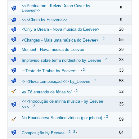
<<Perdoa-me - Kelvis Duran Cover by
5
Eeevee>>
<<<Choro by Eeevee>>>
9
<Only a Dream - Nova música do Eeevee>
28
.
2
.
55
<Changes - Mais uma música do Eeevee>
Moment - Nova música do Eeevee
29
.
2
.
33
Improviso sobre tema nordestino by Eeevee
.
2
.
33
:::Teste de Timbre by Eeevee:::
.
2
.
58
<<<Nova composição>>> by_Eeevee
.
2
.
32
\o/ Tô entrando de férias \o/
<<<Introdução de minha música - by Eeevee
35
.
2
.
>>>
.
2
No Boundaries/ Scarified vídeos (por jefinho)
59
.
.
2
.
3
.
64
Composição by Eeevee