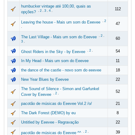
humbucker vintage até 100,00, quais as
112
.
2
.
3
.
4
.
opções?
.
2
Leaving the house - Mais um som do Eeevee
47
.
.
2
.
The Last Village - Mais um som do Eeevee
60
3
.
.
2
.
54
Ghost Riders in the Sky - by Eeevee
In My Head - Mais um som do Eeevee
11
the dance of the castle - novo som do eeevee
18
New Year Blues by Eeevee
22
The Sound of Silence - Simon and Garfunkel
52
.
2
.
Cover by Eeevee
pacotão de músicas do Eeevee Vol.2 /o/
21
The Dark Forest (DEMO) by eu
8
Untitled by Eeevee - Regravação
22
.
2
.
39
pacotão de músicas do Eeevee ^^