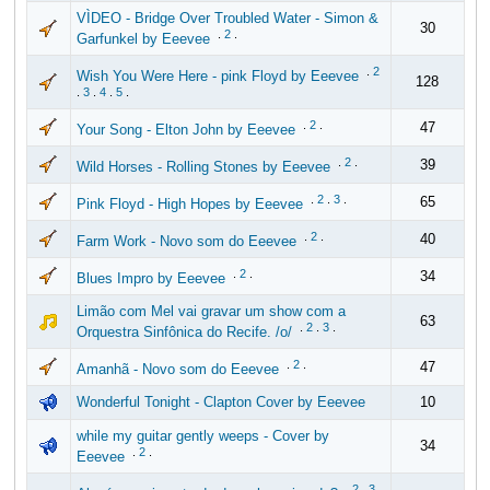
VÌDEO - Bridge Over Troubled Water - Simon &
30
.
2
.
Garfunkel by Eeevee
.
2
Wish You Were Here - pink Floyd by Eeevee
128
.
3
.
4
.
5
.
.
2
.
47
Your Song - Elton John by Eeevee
.
2
.
39
Wild Horses - Rolling Stones by Eeevee
.
2
.
3
.
65
Pink Floyd - High Hopes by Eeevee
.
2
.
40
Farm Work - Novo som do Eeevee
.
2
.
34
Blues Impro by Eeevee
Limão com Mel vai gravar um show com a
63
.
2
.
3
.
Orquestra Sinfônica do Recife. /o/
.
2
.
47
Amanhã - Novo som do Eeevee
Wonderful Tonight - Clapton Cover by Eeevee
10
while my guitar gently weeps - Cover by
34
.
2
.
Eeevee
.
2
.
3
.