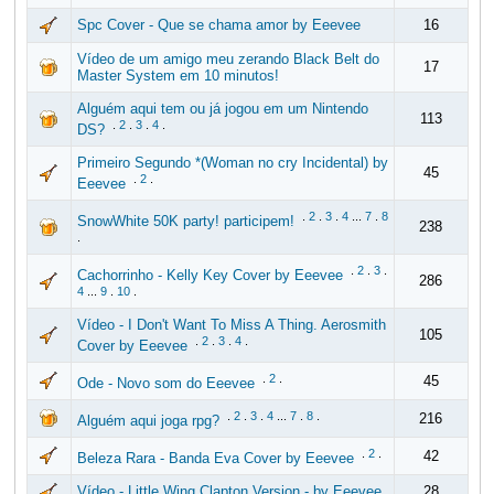
Spc Cover - Que se chama amor by Eeevee
16
Vídeo de um amigo meu zerando Black Belt do
17
Master System em 10 minutos!
Alguém aqui tem ou já jogou em um Nintendo
113
.
2
.
3
.
4
.
DS?
Primeiro Segundo *(Woman no cry Incidental) by
45
.
2
.
Eeevee
.
2
.
3
.
4
...
7
.
8
SnowWhite 50K party! participem!
238
.
.
2
.
3
.
Cachorrinho - Kelly Key Cover by Eeevee
286
4
...
9
.
10
.
Vídeo - I Don't Want To Miss A Thing. Aerosmith
105
.
2
.
3
.
4
.
Cover by Eeevee
.
2
.
45
Ode - Novo som do Eeevee
.
2
.
3
.
4
...
7
.
8
.
216
Alguém aqui joga rpg?
.
2
.
42
Beleza Rara - Banda Eva Cover by Eeevee
Vídeo - Little Wing Clapton Version - by Eeevee
28