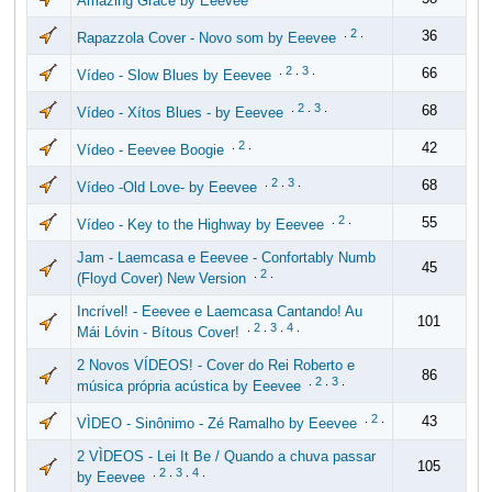
Amazing Grace by Eeevee
.
2
.
36
Rapazzola Cover - Novo som by Eeevee
.
2
.
3
.
66
Vídeo - Slow Blues by Eeevee
.
2
.
3
.
68
Vídeo - Xítos Blues - by Eeevee
.
2
.
42
Vídeo - Eeevee Boogie
.
2
.
3
.
68
Vídeo -Old Love- by Eeevee
.
2
.
55
Vídeo - Key to the Highway by Eeevee
Jam - Laemcasa e Eeevee - Confortably Numb
45
.
2
.
(Floyd Cover) New Version
Incrível! - Eeevee e Laemcasa Cantando! Au
101
.
2
.
3
.
4
.
Mái Lóvin - Bítous Cover!
2 Novos VÍDEOS! - Cover do Rei Roberto e
86
.
2
.
3
.
música própria acústica by Eeevee
.
2
.
43
VÌDEO - Sinônimo - Zé Ramalho by Eeevee
2 VÌDEOS - Lei It Be / Quando a chuva passar
105
.
2
.
3
.
4
.
by Eeevee