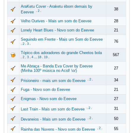
AraKetu Cover - Araketu ébom demais by
38
.
2
.
Eeevee
Velho Ourives - Mais um som do Eeevee
28
Lonely Heart Blues - Novo som do Eeevee
21
Seguindo em Frente - Mais um Som do Eeevee
76
.
2
.
3
.
Tópico dos adoradores do grande Cheetos bola
567
.
2
.
3
.
4
...
18
.
19
.
Me Abraça - Banda Eva Cover by Eeevee
27
(Minha 100º música no Acid! \o/)
.
2
.
34
Prisioneiro - mais um som do Eeevee
Fuga - Novo som do Eeevee
21
Enigmas - Novo som do Eeevee
27
.
2
.
31
Last Train - Mais um som do Eeevee
.
2
.
50
Devaneios - Mais um som do Eeevee
.
2
.
55
Rainha das Nuvens - Novo som do Eeevee