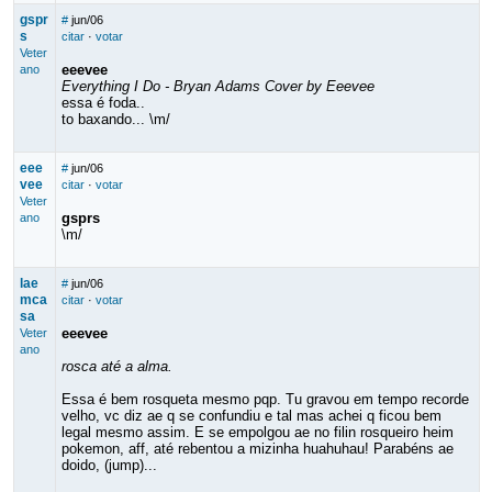
gspr
#
jun/06
s
citar
·
votar
Veter
eeevee
ano
Everything I Do - Bryan Adams Cover by Eeevee
essa é foda..
to baxando... \m/
eee
#
jun/06
vee
citar
·
votar
Veter
gsprs
ano
\m/
lae
#
jun/06
mca
citar
·
votar
sa
eeevee
Veter
ano
rosca até a alma.
Essa é bem rosqueta mesmo pqp. Tu gravou em tempo recorde
velho, vc diz ae q se confundiu e tal mas achei q ficou bem
legal mesmo assim. E se empolgou ae no filin rosqueiro heim
pokemon, aff, até rebentou a mizinha huahuhau! Parabéns ae
doido, (jump)...