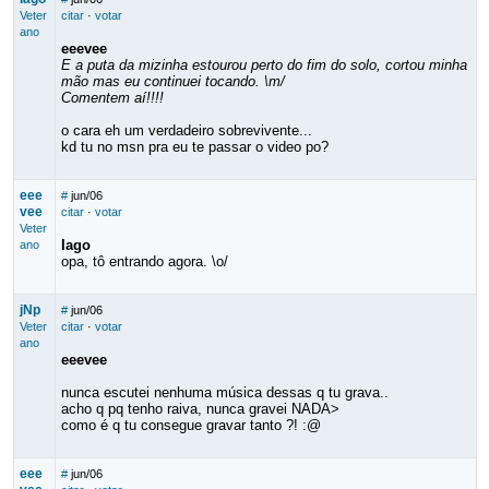
Veter
citar
·
votar
ano
eeevee
E a puta da mizinha estourou perto do fim do solo, cortou minha
mão mas eu continuei tocando. \m/
Comentem aí!!!!
o cara eh um verdadeiro sobrevivente...
kd tu no msn pra eu te passar o video po?
eee
#
jun/06
vee
citar
·
votar
Veter
Iago
ano
opa, tô entrando agora. \o/
jNp
#
jun/06
Veter
citar
·
votar
ano
eeevee
nunca escutei nenhuma música dessas q tu grava..
acho q pq tenho raiva, nunca gravei NADA>
como é q tu consegue gravar tanto ?! :@
eee
#
jun/06