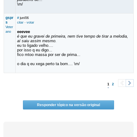
\m/
gspr
#
jun/06
s
citar
·
votar
Veter
eeevee
ano
é que eu gravei de primeira, nem tive tempo de tirar a melodia,
aí saiu assim mesmo.
eu to ligado velho....
por isso q eu digo...
fico mtoo massa por ser de prima...
o dia q eu xega perto ta bom.... \m/
1
2
<
>
Responder tópico na versão original