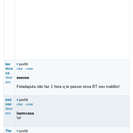
lae
#
jun/06
mca
citar
·
votar
sa
eeevee
Veter
ano
Feladaputa não faz 1 hora q te passei essa BT seu maldito!
eee
#
jun/06
vee
citar
·
votar
Veter
laemcasa
ano
\o/
The
#
jun/06