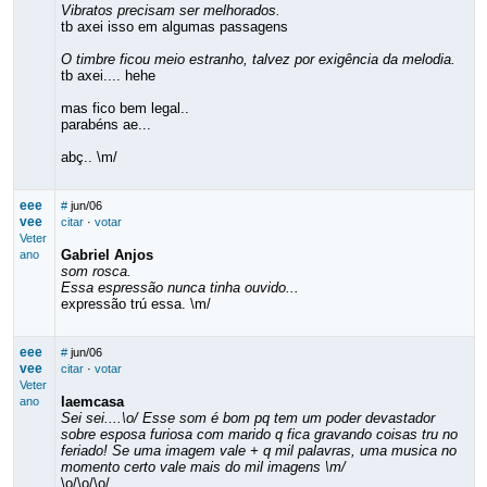
Vibratos precisam ser melhorados.
tb axei isso em algumas passagens
O timbre ficou meio estranho, talvez por exigência da melodia.
tb axei.... hehe
mas fico bem legal..
parabéns ae...
abç.. \m/
eee
#
jun/06
vee
citar
·
votar
Veter
Gabriel Anjos
ano
som rosca.
Essa espressão nunca tinha ouvido...
expressão trú essa. \m/
eee
#
jun/06
vee
citar
·
votar
Veter
laemcasa
ano
Sei sei....\o/ Esse som é bom pq tem um poder devastador
sobre esposa furiosa com marido q fica gravando coisas tru no
feriado! Se uma imagem vale + q mil palavras, uma musica no
momento certo vale mais do mil imagens \m/
\o/\o/\o/