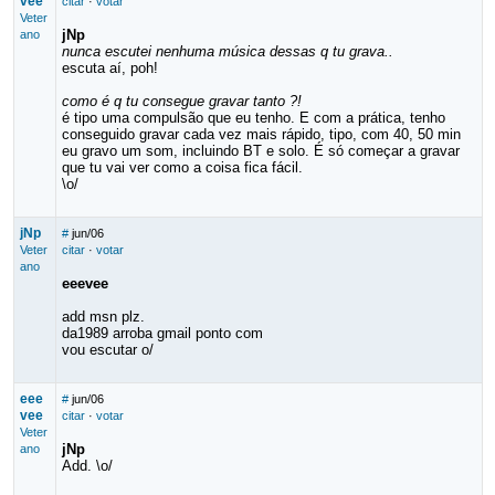
vee
citar
·
votar
Veter
jNp
ano
nunca escutei nenhuma música dessas q tu grava..
escuta aí, poh!
como é q tu consegue gravar tanto ?!
é tipo uma compulsão que eu tenho. E com a prática, tenho
conseguido gravar cada vez mais rápido, tipo, com 40, 50 min
eu gravo um som, incluindo BT e solo. É só começar a gravar
que tu vai ver como a coisa fica fácil.
\o/
jNp
#
jun/06
Veter
citar
·
votar
ano
eeevee
add msn plz.
da1989 arroba gmail ponto com
vou escutar o/
eee
#
jun/06
vee
citar
·
votar
Veter
jNp
ano
Add. \o/