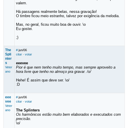
valem.
Há passagens realmente belas, nessa gravação!
O timbre ficou meio estranho, talvez por exigência da melodia.
Mas, no geral, ficou muito boa de ouvir. \o
Eu gostei.
;)
The
#
jun/06
Spli
citar
·
votar
nter
s
eeevee
Pior é que nem tenho muito tempo, mas sempre aproveito a
Veter
hora livre que tenho no almoço pra gravar. /o/
ano
Hehe! É assim que deve ser. \o/
:D
eee
#
jun/06
vee
citar
·
votar
Veter
The Splinters
ano
Os harmônicos estão muito bem elaborados e executados com
precisão.
\o/