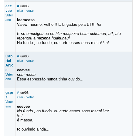
eee
#
jun/06
vee
citar
·
votar
Veter
laemcasa
ano
Valew mesmo, velho!!! E brigadão pela BT!!! /o/
E se empolgou ae no filin rosqueiro heim pokemon, aff, até
rebentou a mizinha huahuhau!
No fundo , no fundo, eu curto esses sons rosca! \m/
Gab
#
jun/06
riel
citar
·
votar
Anjo
s
eeevee
som rosca.
Veter
Essa espressão nunca tinha ouvido...
ano
gspr
#
jun/06
s
citar
·
votar
Veter
eeevee
ano
No fundo , no fundo, eu curto esses sons rosca! \m/
\m/
é massa..
to ouvindo ainda...