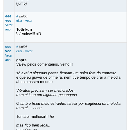
(jump)
eee
#
jun/06
vee
citar
·
votar
Veter
Toth-kun
ano
\o/ Valew!!! xD
eee
#
jun/06
vee
citar
·
votar
Veter
gsprs
ano
Valew pelos comentários, velho!!!
só axei q algumas partes ficaram um poko fora do contexto...
é que eu gravei de primeira, nem tive tempo de tirar a melodia,
aí saiu assim mesmo.
Vibratos precisam ser melhorados.
tb axei isso em algumas passagens
O timbre ficou meio estranho, talvez por exigência da melodia.
tb axei.... hehe
Tentarei melhorar!!! /o/
mas fico bem legal..
parabéns ae...