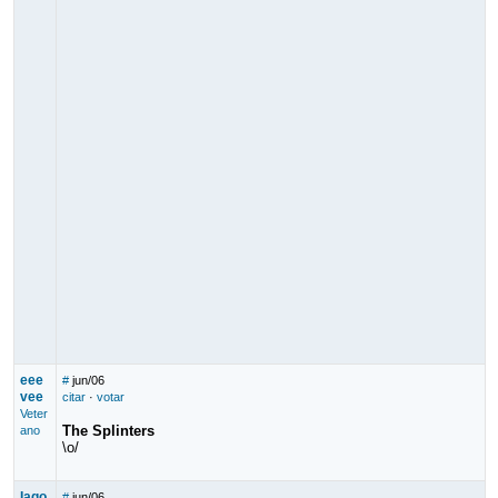
eee
#
jun/06
vee
citar
·
votar
Veter
The Splinters
ano
\o/
Iago
#
jun/06