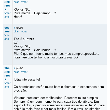
Spli
citar
·
votar
nter
s
›Songs (90)
Puta merda... Haja tempo... :\
Veter
Hehe!
ano
eee
#
jun/06
vee
citar
·
votar
Veter
The Splinters
ano
\o/
›Songs (90)
Puta merda... Haja tempo... :\
Pior é que nem tenho muito tempo, mas sempre aproveito a
hora livre que tenho no almoço pra gravar. /o/
The
#
jun/06
Spli
citar
·
votar
nter
s
Idéia interessante!
Veter
Os harmônicos estão muito bem elaborados e executados com
ano
precisão.
Vibratos precisam ser melhorados. Parecem muito simples.
Sempre há um bom momento para cada tipo de vibrato. Em
alguns licks, é preciso acrescentar uma espécie de "fúria", para
deixá-lo mais forte e dar mais feeling. Em outros, os simples