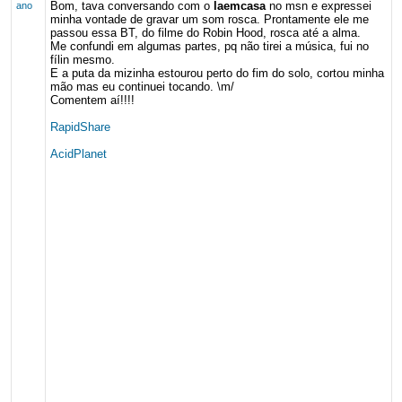
Bom, tava conversando com o
laemcasa
no msn e expressei
ano
minha vontade de gravar um som rosca. Prontamente ele me
passou essa BT, do filme do Robin Hood, rosca até a alma.
Me confundi em algumas partes, pq não tirei a música, fui no
fílin mesmo.
E a puta da mizinha estourou perto do fim do solo, cortou minha
mão mas eu continuei tocando. \m/
Comentem aí!!!!
RapidShare
AcidPlanet