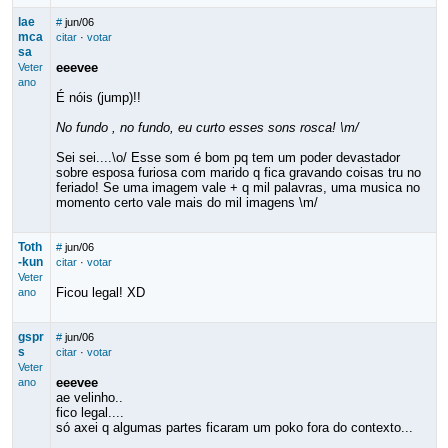
lae
#
jun/06
mca
citar
·
votar
sa
eeevee
Veter
ano
É nóis (jump)!!
No fundo , no fundo, eu curto esses sons rosca! \m/
Sei sei....\o/ Esse som é bom pq tem um poder devastador
sobre esposa furiosa com marido q fica gravando coisas tru no
feriado! Se uma imagem vale + q mil palavras, uma musica no
momento certo vale mais do mil imagens \m/
Toth
#
jun/06
-kun
citar
·
votar
Veter
Ficou legal! XD
ano
gspr
#
jun/06
s
citar
·
votar
Veter
eeevee
ano
ae velinho..
fico legal....
só axei q algumas partes ficaram um poko fora do contexto...