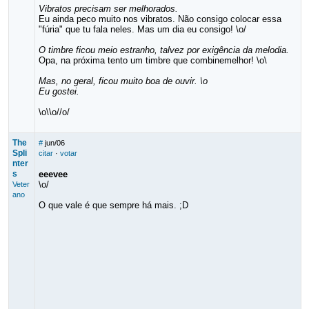
Vibratos precisam ser melhorados.
Eu ainda peco muito nos vibratos. Não consigo colocar essa
"fúria" que tu fala neles. Mas um dia eu consigo! \o/
O timbre ficou meio estranho, talvez por exigência da melodia.
Opa, na próxima tento um timbre que combinemelhor! \o\
Mas, no geral, ficou muito boa de ouvir. \o
Eu gostei.
\o\\o//o/
The
#
jun/06
Spli
citar
·
votar
nter
s
eeevee
\o/
Veter
ano
O que vale é que sempre há mais. ;D