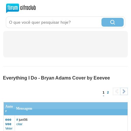
Everything I Do - Bryan Adams Cover by Eeevee
1
2
<
>
Auto
Mensagem
r
eee
#
jun/06
vee
citar
Veter