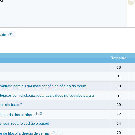
ados (5)
Respostas
16
6
ontrate para eu dar manutenção no código do fórum
10
tópicos com clickbaits igual aos vídeos no youtube para a
3
os abstratos?
20
.
2
.
3
.
72
r teoria das cordas
ter sem rodar o código é based
14
.
2
.
3
.
70
 de filosofia depois de velhas