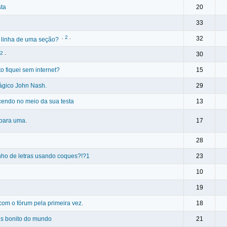
sta
20
33
.
2
.
32
a linha de uma seção?
2
.
30
fiquei sem internet?
15
gico John Nash.
29
cendo no meio da sua testa
13
 para uma.
17
28
ho de letras usando coques?!?1
23
10
19
com o fórum pela primeira vez.
18
is bonito do mundo
21