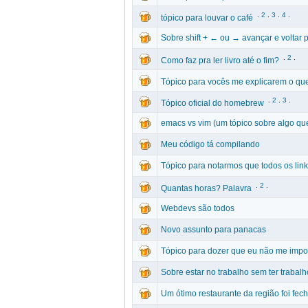
.
2
.
3
.
4
.
tópico para louvar o café
Sobre shift + ← ou → avançar e voltar 
.
2
.
Como faz pra ler livro até o fim?
Tópico para vocês me explicarem o que
.
2
.
3
.
Tópico oficial do homebrew
emacs vs vim (um tópico sobre algo que
Meu código tá compilando
Tópico para notarmos que todos os lin
.
2
.
Quantas horas? Palavra
Webdevs são todos
Novo assunto para panacas
Tópico para dozer que eu não me impo
Sobre estar no trabalho sem ter trabalh
Um ótimo restaurante da região foi fec