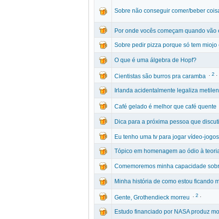
Sobre não conseguir comer/beber cois
Por onde vocês começam quando vão es
Sobre pedir pizza porque só tem miojo
O que é uma álgebra de Hopf?
.
2
.
Cientistas são burros pra caramba
Irlanda acidentalmente legaliza metil
Café gelado é melhor que café quente
Dica para a próxima pessoa que discut
Eu tenho uma tv para jogar vídeo-jogos
Tópico em homenagem ao ódio à teoria
Comemoremos minha capacidade sobr
Minha história de como estou ficando 
.
2
.
Gente, Grothendieck morreu
Estudo financiado por NASA produz m