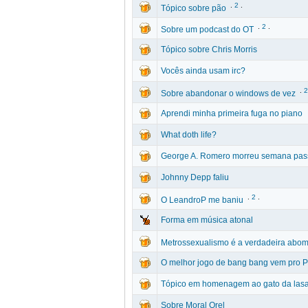
.
2
.
Tópico sobre pão
.
2
.
Sobre um podcast do OT
Tópico sobre Chris Morris
Vocês ainda usam irc?
.
2
Sobre abandonar o windows de vez
Aprendi minha primeira fuga no piano
What doth life?
George A. Romero morreu semana pa
Johnny Depp faliu
.
2
.
O LeandroP me baniu
Forma em música atonal
Metrossexualismo é a verdadeira ab
O melhor jogo de bang bang vem pro 
Tópico em homenagem ao gato da las
Sobre Moral Orel