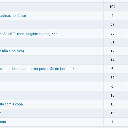
104
páginas no tópico
4
57
.
2
.
35
 são NFTs (non-fungible tokens)
61
 não é política)
17
14
ks que o brunohardrocker posta são do facebook
6
32
0
10
rto com a copa.
16
o
16
hado
7