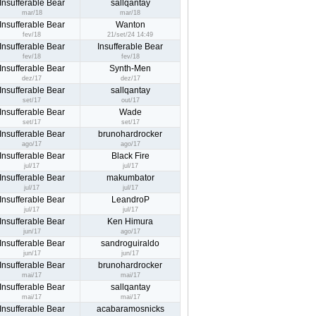
Insufferable Bear
sallqantay
mar/18
mar/18
Insufferable Bear
Wanton
fev/18
21/set/24 14:49
Insufferable Bear
Insufferable Bear
fev/18
fev/18
Insufferable Bear
Synth-Men
dez/17
dez/17
Insufferable Bear
sallqantay
set/17
out/17
Insufferable Bear
Wade
set/17
set/17
Insufferable Bear
brunohardrocker
ago/17
ago/17
Insufferable Bear
Black Fire
jul/17
jul/17
Insufferable Bear
makumbator
jul/17
jul/17
Insufferable Bear
LeandroP
jul/17
jul/17
Insufferable Bear
Ken Himura
jun/17
ago/17
Insufferable Bear
sandroguiraldo
jun/17
jun/17
Insufferable Bear
brunohardrocker
mai/17
mai/17
Insufferable Bear
sallqantay
mai/17
mai/17
Insufferable Bear
acabaramosnicks