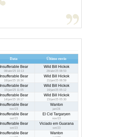
Data
Último envio
Insufferable Bear
Wild Bill Hickok
08/abr/25 10:13
28/abr/25 08:53
Insufferable Bear
Wild Bill Hickok
16/jan/25 16:34
21/jan/25 06:59
Insufferable Bear
Wild Bill Hickok
15/jan/25 11:05
16/jan/25 05:12
Insufferable Bear
Wild Bill Hickok
14/jan/25 16:17
15/jan/25 05:30
Insufferable Bear
Wanton
nov/23
jan/24
Insufferable Bear
El Cid Targaryen
out/23
nov/23
Insufferable Bear
Viciado em Guarana
set/23
set/23
Insufferable Bear
Wanton