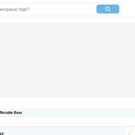
fferable Bear
ar