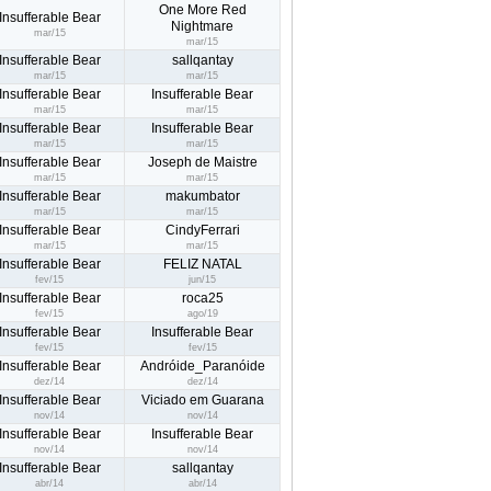
One More Red
Insufferable Bear
Nightmare
mar/15
mar/15
Insufferable Bear
sallqantay
mar/15
mar/15
Insufferable Bear
Insufferable Bear
mar/15
mar/15
Insufferable Bear
Insufferable Bear
mar/15
mar/15
Insufferable Bear
Joseph de Maistre
mar/15
mar/15
Insufferable Bear
makumbator
mar/15
mar/15
Insufferable Bear
CindyFerrari
mar/15
mar/15
Insufferable Bear
FELIZ NATAL
fev/15
jun/15
Insufferable Bear
roca25
fev/15
ago/19
Insufferable Bear
Insufferable Bear
fev/15
fev/15
Insufferable Bear
Andróide_Paranóide
dez/14
dez/14
Insufferable Bear
Viciado em Guarana
nov/14
nov/14
Insufferable Bear
Insufferable Bear
nov/14
nov/14
Insufferable Bear
sallqantay
abr/14
abr/14