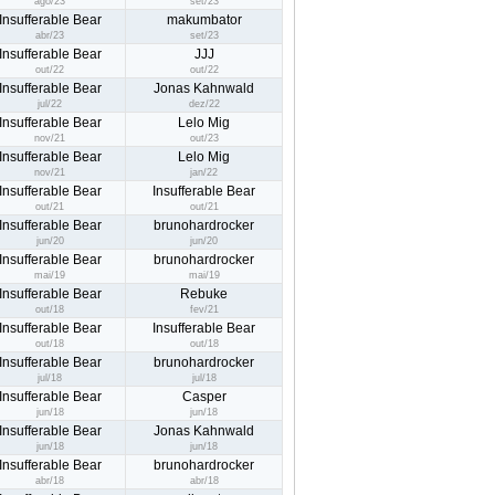
ago/23
set/23
Insufferable Bear
makumbator
abr/23
set/23
Insufferable Bear
JJJ
out/22
out/22
Insufferable Bear
Jonas Kahnwald
jul/22
dez/22
Insufferable Bear
Lelo Mig
nov/21
out/23
Insufferable Bear
Lelo Mig
nov/21
jan/22
Insufferable Bear
Insufferable Bear
out/21
out/21
Insufferable Bear
brunohardrocker
jun/20
jun/20
Insufferable Bear
brunohardrocker
mai/19
mai/19
Insufferable Bear
Rebuke
out/18
fev/21
Insufferable Bear
Insufferable Bear
out/18
out/18
Insufferable Bear
brunohardrocker
jul/18
jul/18
Insufferable Bear
Casper
jun/18
jun/18
Insufferable Bear
Jonas Kahnwald
jun/18
jun/18
Insufferable Bear
brunohardrocker
abr/18
abr/18