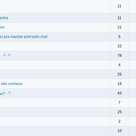
11
banha
11
 em
21
 pra mandar print pelo chat
5
22
.
2
.
3
.
78
4
25
ê não conhece
16
.
2
.
43
ne?
7
25
2
10