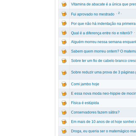
Vitamina de abacate é a única que pre
.
2
.
Fui aprovado no mestrado
Por que não há indentação na primeir
.
Qual é a diferença entre rio e niterói?
Alguém morreu nessa semana enquanto 
Sabem quem morreu ontem? O matemá
Sobre ter um fio de cabelo branco cres
Sobre reduzir uma prova de 3 páginas
Comi jambo hoje
E essa nova moda neo-hippie de mocin
Física é estúpida
Conservadores fazem sátira?
Em mais de 10 anos de ot hoje sonhei 
Droga, eu queria ser o matemágico ma