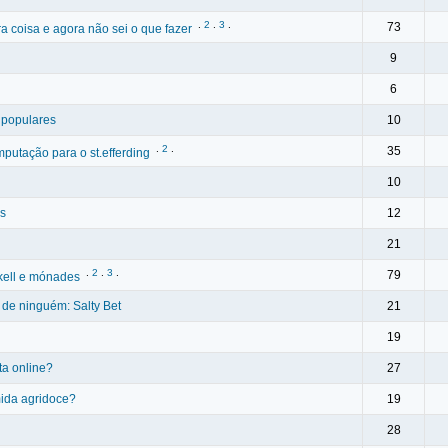
.
2
.
3
.
73
 coisa e agora não sei o que fazer
9
6
 populares
10
.
2
.
35
putação para o st.efferding
10
rs
12
21
.
2
.
3
.
79
kell e mónades
 de ninguém: Salty Bet
21
19
ta online?
27
ida agridoce?
19
28