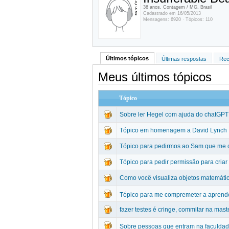
36 anos, Contagem / MG, Brasil
Cadastrado em 16/05/2013
Mensagens: 6920 · Tópicos: 110
Últimos tópicos
Últimas respostas
Rec
Meus últimos tópicos
Tópico
Sobre ler Hegel com ajuda do chatGPT
Tópico em homenagem a David Lynch
Tópico para pedirmos ao Sam que me c
Tópico para pedir permissão para criar 
Como você visualiza objetos matemátic
Tópico para me compremeter a aprende
fazer testes é cringe, commitar na mas
Sobre pessoas que entram na faculdade