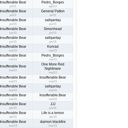
Insufferable Bear
Pedro_Borges
jul/15
ago/15
Insufferable Bear
General Patton
jul/15
jul/15
Insufferable Bear
sallqantay
jun/15
jun/15
Insufferable Bear
Simonhead
jun/15
jun/15
Insufferable Bear
sallqantay
jun/15
jun/15
Insufferable Bear
Konrad
mai/15
mai/15
Insufferable Bear
Pedro_Borges
mai/15
mai/15
One More Red
Insufferable Bear
Nightmare
mai/15
mai/15
Insufferable Bear
Insufferable Bear
mai/15
mai/15
Insufferable Bear
sallqantay
mai/15
mai/15
Insufferable Bear
Insufferable Bear
mai/15
mai/15
Insufferable Bear
JJJ
abr/15
jun/16
Insufferable Bear
Life is a lemon
abr/15
abr/15
Insufferable Bear
daimon blackfire
mar/15
mar/15