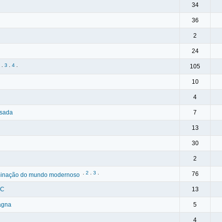
34
36
2
24
.
3
.
4
.
105
10
4
ssada
7
13
30
2
.
2
.
3
.
76
ominação do mundo modernoso
PC
13
agna
5
4