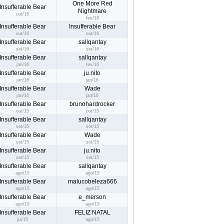
One More Red
Insufferable Bear
Nightmare
out/16
fev/18
Insufferable Bear
Insufferable Bear
out/16
out/16
Insufferable Bear
sallqantay
set/16
set/16
Insufferable Bear
sallqantay
jan/16
fev/16
Insufferable Bear
ju.nito
jan/16
jan/16
Insufferable Bear
Wade
jan/16
jan/16
Insufferable Bear
brunohardrocker
out/15
out/15
Insufferable Bear
sallqantay
set/15
set/15
Insufferable Bear
Wade
set/15
set/15
Insufferable Bear
ju.nito
set/15
set/15
Insufferable Bear
sallqantay
ago/15
ago/15
Insufferable Bear
malucobeleza666
ago/15
ago/15
Insufferable Bear
e_merson
ago/15
ago/15
Insufferable Bear
FELIZ NATAL
jul/15
ago/15