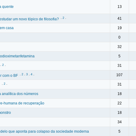
a quente
13
.
2
.
41
tudar um novo tópico de filosofia?
 em casa
19
0
32
enodioximetanfetamina
5
.
2
.
31
.
2
.
3
.
4
.
107
ir com o BF
.
2
.
31
 analítica dos números
18
e-humana de recuperação
22
monstro
18
34
odelo que aponta para colapso da sociedade moderna
5