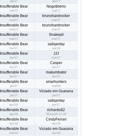
abr/17
abr/17
Insufferable Bear
Negotiberio
mar/17
mai/17
Insufferable Bear
brunohardrocker
mar/17
mar/17
Insufferable Bear
brunohardrocker
mar/17
mar/17
Insufferable Bear
Snakepit
mar/17
mar/17
Insufferable Bear
sallqantay
fev/17
set/18
Insufferable Bear
JJJ
fev/17
mar/17
Insufferable Bear
Casper
fev/17
fev/17
Insufferable Bear
makumbator
fev/17
fev/17
Insufferable Bear
xmarhunterx
jan/17
mai/18
Insufferable Bear
Viciado em Guarana
jan/17
jan/17
Insufferable Bear
sallqantay
dez/16
jan/17
Insufferable Bear
richardo82
dez/16
30/set/25 17:19
Insufferable Bear
CindyFerrari
dez/16
dez/16
Insufferable Bear
Viciado em Guarana
nov/16
nov/16