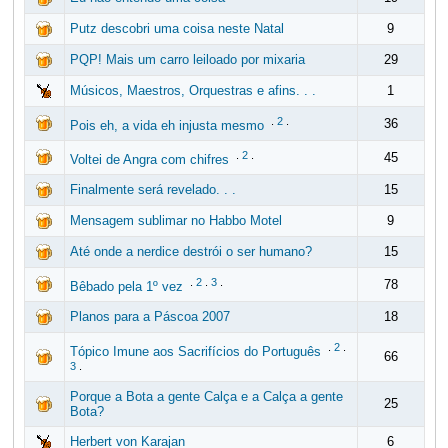
Putz descobri uma coisa neste Natal
9
PQP! Mais um carro leiloado por mixaria
29
Músicos, Maestros, Orquestras e afins. . .
1
.
2
.
36
Pois eh, a vida eh injusta mesmo
.
2
.
45
Voltei de Angra com chifres
Finalmente será revelado. . .
15
Mensagem sublimar no Habbo Motel
9
Até onde a nerdice destrói o ser humano?
15
.
2
.
3
.
78
Bêbado pela 1º vez
Planos para a Páscoa 2007
18
.
2
.
Tópico Imune aos Sacrifícios do Português
66
3
.
Porque a Bota a gente Calça e a Calça a gente
25
Bota?
Herbert von Karajan
6