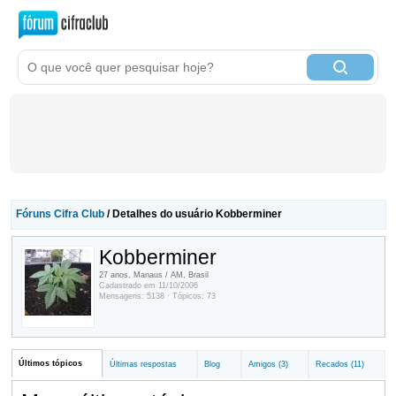
Fóruns Cifra Club
/ Detalhes do usuário Kobberminer
Kobberminer
27 anos, Manaus / AM, Brasil
Cadastrado em 11/10/2006
Mensagens: 5138 · Tópicos: 73
Últimos tópicos
Últimas respostas
Blog
Amigos (3)
Recados (11)