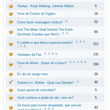
Teorias - Keep Walking, Johnnie Walker
5
Viver de Contos do Vigário
19
.
2
.
52
Como fazer massagem erótica?
And The Meek Shall Inherith The Earth
84
.
2
.
3
.
Decifrado (Caráleo que Nerd )
.
2
.
3
.
4
O cabelo é que deixa a pessoa bonita?
212
...
7
.
8
.
.
2
.
3
.
4
.
5
.
131
Verdades da Fiat
.
2
.
3
.
4
.
5
.
6
Pena de Morte - Quem eh a favor?
206
.
7
.
Ex de um amigo meu
26
.
2
.
46
Guitarra vs. Mulher - Qual sua Opinião?
Quem gosta de chocolate?
5
Você conhece a piada do não, nem eu?
5
Se fosse para morrer atropelado, que veículo
93
.
2
.
3
.
4
.
você escolheria?