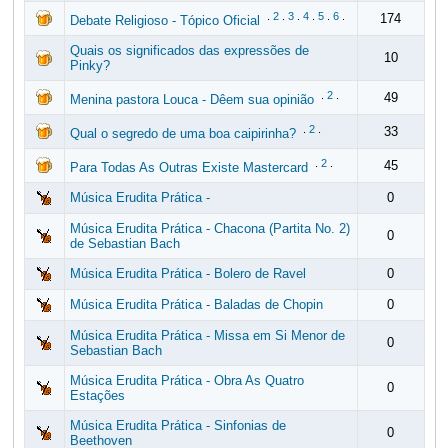
.
2
.
3
.
4
.
5
.
6
.
174
Debate Religioso - Tópico Oficial
Quais os significados das expressões de
10
Pinky?
.
2
.
49
Menina pastora Louca - Dêem sua opinião
.
2
.
33
Qual o segredo de uma boa caipirinha?
.
2
.
45
Para Todas As Outras Existe Mastercard
Música Erudita Prática -
0
Música Erudita Prática - Chacona (Partita No. 2)
0
de Sebastian Bach
Música Erudita Prática - Bolero de Ravel
0
Música Erudita Prática - Baladas de Chopin
0
Música Erudita Prática - Missa em Si Menor de
0
Sebastian Bach
Música Erudita Prática - Obra As Quatro
0
Estações
Música Erudita Prática - Sinfonias de
0
Beethoven