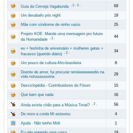
.
2
.
3
.
69
Guia da Cerveja Vagabunda
Um desabafo pós night
19
Mãe com síndrome de ninho vazio
25
Projeto KOE: Mande uma mensagem pro futuro
44
.
2
.
da Humanidade
eu + festinha de aniversário + mulheres gatas =
34
.
2
.
fracasso (querido diário)
Um pouco de cultura Afro-brasileira
8
Doente de amor, fui procurar reméeeeeeeedio na
29
vida notuuuuuuurna
Desciclopédia - Contribuidores do Fórum
15
Que bam que nada
16
.
2
.
56
Ainda existe chão para a Música Tonal?
De novo a corda Mi estourou
4
Ajuda - Não tenho Midi
1
Eu não entendo uma coisa
19