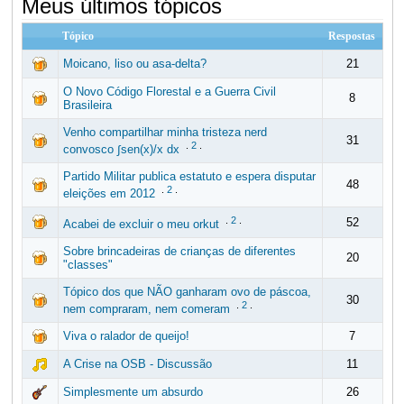
Meus últimos tópicos
Tópico
Respostas
Moicano, liso ou asa-delta?
21
O Novo Código Florestal e a Guerra Civil
8
Brasileira
Venho compartilhar minha tristeza nerd
31
.
2
.
convosco ∫sen(x)/x dx
Partido Militar publica estatuto e espera disputar
48
.
2
.
eleições em 2012
.
2
.
52
Acabei de excluir o meu orkut
Sobre brincadeiras de crianças de diferentes
20
"classes"
Tópico dos que NÃO ganharam ovo de páscoa,
30
.
2
.
nem compraram, nem comeram
Viva o ralador de queijo!
7
A Crise na OSB - Discussão
11
Simplesmente um absurdo
26