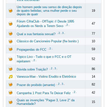
Um homem perde seu senso de direção depois
de quatro bebidas; uma mulher perde o seu
19
depois de quatr
Fórum CifraClub - OffTopic // Desde 1995
47
.
2
.
Ajudando os Nerds a Terem Sexo
.
2
.
3
.
77
Qual a sua fantasia sexual?
Clássico do Cancioneiro Popular (flw bonito )
10
.
2
.
59
Propagandas do FCC
Tópico Lixo - Tudo o que o FCC e o OT
52
.
2
.
rejeitarem
.
2
.
3
.
86
Dúvida sobre Traição?
Vanessa-Mae - Violino Erudito e Eletrônico
14
.
2
.
3
.
82
Prazer do proibido (amante)
.
2
.
42
Campanha 1 Post Para Te Deixar Feliz
Quais as invenções "Pague 3, Leve 2" da
15
Humanidade?