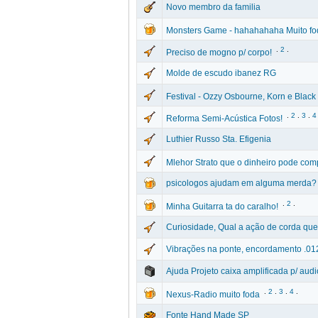
Novo membro da familia
Monsters Game - hahahahaha Muito fo
.
2
.
Preciso de mogno p/ corpo!
Molde de escudo ibanez RG
Festival - Ozzy Osbourne, Korn e Black
.
2
.
3
.
4
Reforma Semi-Acústica Fotos!
Luthier Russo Sta. Efigenia
Mlehor Strato que o dinheiro pode com
psicologos ajudam em alguma merda?
.
2
.
Minha Guitarra ta do caralho!
Curiosidade, Qual a ação de corda que
Vibrações na ponte, encordamento .01
Ajuda Projeto caixa amplificada p/ audi
.
2
.
3
.
4
.
Nexus-Radio muito foda
Fonte Hand Made SP