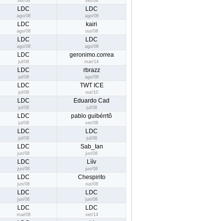
set/08
set/08
LDC
LDC
ago/08
ago/08
LDC
kairi
ago/08
out/08
LDC
LDC
ago/08
ago/08
LDC
geronimo.correa
jul/08
mar/14
LDC
rbrazz
jul/08
ago/08
LDC
TWT ICE
jul/08
out/10
LDC
Eduardo Cad
jul/08
jul/08
LDC
pablo guibérrtô
jul/08
set/08
LDC
LDC
jul/08
jul/08
LDC
Sab_Ian
jun/08
jun/08
LDC
Lìív
jun/08
jun/08
LDC
Chespirito
jun/08
out/08
LDC
LDC
jun/08
jun/08
LDC
LDC
mai/08
set/14