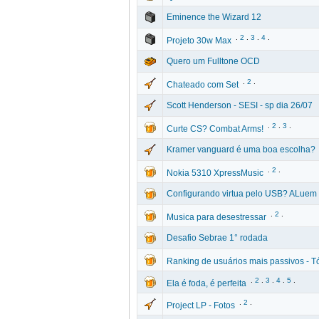
Eminence the Wizard 12
.
2
.
3
.
4
.
Projeto 30w Max
Quero um Fulltone OCD
.
2
.
Chateado com Set
Scott Henderson - SESI - sp dia 26/07
.
2
.
3
.
Curte CS? Combat Arms!
Kramer vanguard é uma boa escolha?
.
2
.
Nokia 5310 XpressMusic
Configurando virtua pelo USB? ALuem
.
2
.
Musica para desestressar
Desafio Sebrae 1° rodada
Ranking de usuários mais passivos - Tó
.
2
.
3
.
4
.
5
.
Ela é foda, é perfeita
.
2
.
Project LP - Fotos