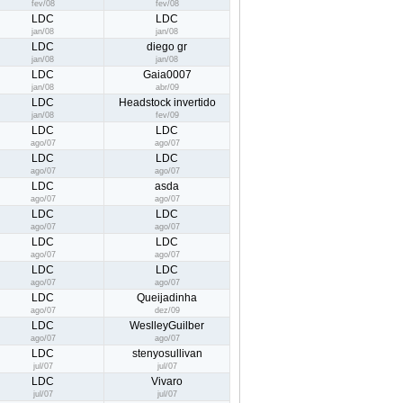
fev/08
fev/08
LDC
LDC
jan/08
jan/08
LDC
diego gr
jan/08
jan/08
LDC
Gaia0007
jan/08
abr/09
LDC
Headstock invertido
jan/08
fev/09
LDC
LDC
ago/07
ago/07
LDC
LDC
ago/07
ago/07
LDC
asda
ago/07
ago/07
LDC
LDC
ago/07
ago/07
LDC
LDC
ago/07
ago/07
LDC
LDC
ago/07
ago/07
LDC
Queijadinha
ago/07
dez/09
LDC
WeslleyGuilber
ago/07
ago/07
LDC
stenyosullivan
jul/07
jul/07
LDC
Vivaro
jul/07
jul/07