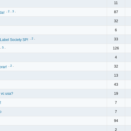
11
.
2
.
3
.
87
da!
32
6
.
2
.
33
 Label Society SP!
.
5
.
126
4
.
2
.
32
prar!
13
43
 vc usa?
19
2
7
o
7
94
2