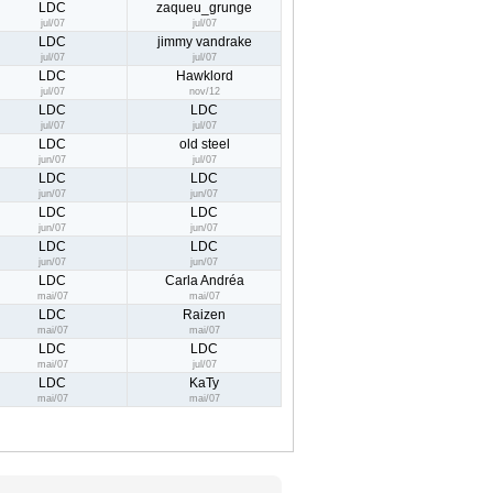
LDC
zaqueu_grunge
jul/07
jul/07
LDC
jimmy vandrake
jul/07
jul/07
LDC
Hawklord
jul/07
nov/12
LDC
LDC
jul/07
jul/07
LDC
old steel
jun/07
jul/07
LDC
LDC
jun/07
jun/07
LDC
LDC
jun/07
jun/07
LDC
LDC
jun/07
jun/07
LDC
Carla Andréa
mai/07
mai/07
LDC
Raizen
mai/07
mai/07
LDC
LDC
mai/07
jul/07
LDC
KaTy
mai/07
mai/07