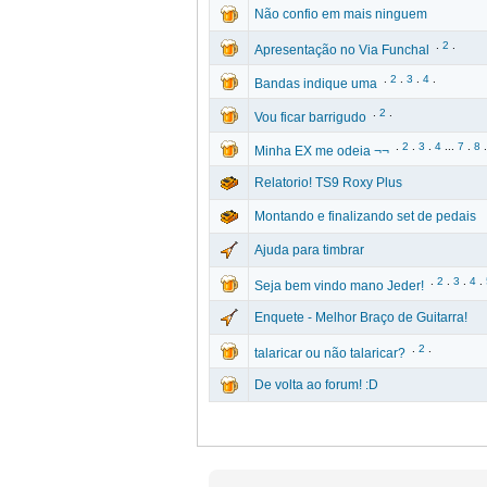
Não confio em mais ninguem
.
2
.
Apresentação no Via Funchal
.
2
.
3
.
4
.
Bandas indique uma
.
2
.
Vou ficar barrigudo
.
2
.
3
.
4
...
7
.
8
.
Minha EX me odeia ¬¬
Relatorio! TS9 Roxy Plus
Montando e finalizando set de pedais
Ajuda para timbrar
.
2
.
3
.
4
.
Seja bem vindo mano Jeder!
Enquete - Melhor Braço de Guitarra!
.
2
.
talaricar ou não talaricar?
De volta ao forum! :D