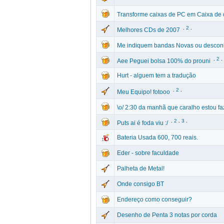
Transforme caixas de PC em Caixa de 
.
2
.
Melhores CDs de 2007
Me indiquem bandas Novas ou descon
.
2
.
Aee Peguei bolsa 100% do prouni
Hurt - alguem tem a tradução
.
2
.
Meu Equipo! fotooo
\o/ 2:30 da manhã que caralho estou f
.
2
.
3
.
Puts ai é foda viu :/
Bateria Usada 600, 700 reais.
Eder - sobre faculdade
Palheta de Metal!
Onde consigo BT
Endereço como conseguir?
Desenho de Penta 3 notas por corda