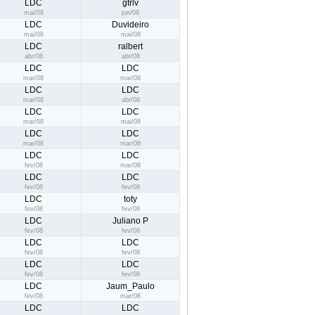
LDC
gtrlv
mai/08
jun/08
LDC
Duvideiro
mai/08
mai/08
LDC
ralbert
abr/08
abr/08
LDC
LDC
mar/08
mar/08
LDC
LDC
mar/08
abr/08
LDC
LDC
mar/08
mai/08
LDC
LDC
mar/08
mar/08
LDC
LDC
fev/08
mar/08
LDC
LDC
fev/08
fev/08
LDC
toty
fev/08
fev/08
LDC
Juliano P
fev/08
fev/08
LDC
LDC
fev/08
fev/08
LDC
LDC
fev/08
fev/08
LDC
Jaum_Paulo
fev/08
mar/08
LDC
LDC