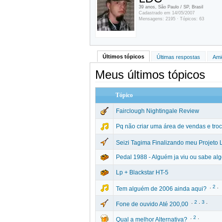
39 anos, São Paulo / SP, Brasil
Cadastrado em 14/05/2007
Mensagens: 2195 · Tópicos: 63
Últimos tópicos
Últimas respostas
Ami
Meus últimos tópicos
Tópico
Fairclough Nightingale Review
Pq não criar uma área de vendas e tro
Seizi Tagima Finalizando meu Projeto 
Pedal 1988 - Alguém ja viu ou sabe al
Lp + Blackstar HT-5
.
2
.
Tem alguém de 2006 ainda aqui?
.
2
.
3
.
Fone de ouvido Até 200,00
.
2
.
Qual a melhor Alternativa?