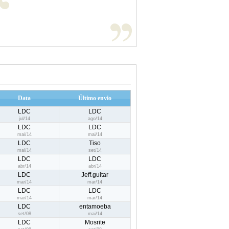
Data
Último envio
LDC
LDC
jul/14
ago/14
LDC
LDC
mai/14
mai/14
LDC
Tiso
mai/14
set/14
LDC
LDC
abr/14
abr/14
LDC
Jeff.guitar
mar/14
mar/14
LDC
LDC
mar/14
mar/14
LDC
entamoeba
set/08
mai/14
LDC
Mosrite