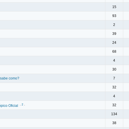
15
93
2
39
24
68
4
30
 sabe como?
7
32
4
.
2
.
32
pico Oficial
134
38