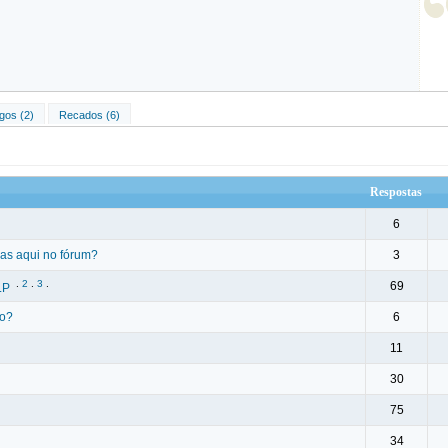
gos (2)
Recados (6)
Respostas
6
cas aqui no fórum?
3
.
2
.
3
.
69
LP
go?
6
11
30
75
34