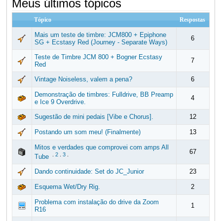
Meus últimos tópicos
Tópico
Respostas
Mais um teste de timbre: JCM800 + Epiphone
6
SG + Ecstasy Red (Journey - Separate Ways)
Teste de Timbre JCM 800 + Bogner Ecstasy
7
Red
Vintage Noiseless, valem a pena?
6
Demonstração de timbres: Fulldrive, BB Preamp
4
e Ice 9 Overdrive.
Sugestão de mini pedais [Vibe e Chorus].
12
Postando um som meu! (Finalmente)
13
Mitos e verdades que comprovei com amps All
67
.
2
.
3
.
Tube
Dando continuidade: Set do JC_Junior
23
Esquema Wet/Dry Rig.
2
Problema com instalação do drive da Zoom
1
R16