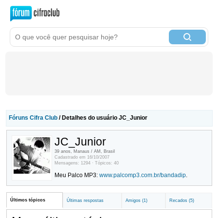
Fóruns Cifra Club
/ Detalhes do usuário JC_Junior
JC_Junior
39 anos, Manaus / AM, Brasil
Cadastrado em 16/10/2007
Mensagens: 1294 · Tópicos: 40
Meu Palco MP3:
www.palcomp3.com.br/bandadip
.
Últimos tópicos
Últimas respostas
Amigos (1)
Recados (5)