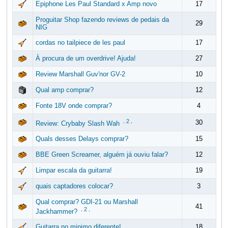
Epiphone Les Paul Standard x Amp novo
17
Proguitar Shop fazendo reviews de pedais da
29
NIG
cordas no tailpiece de les paul
17
À procura de um overdrive! Ajuda!
27
Review Marshall Guv'nor GV-2
10
Qual amp comprar?
12
Fonte 18V onde comprar?
4
.
2
.
30
Review: Crybaby Slash Wah
Quals desses Delays comprar?
15
BBE Green Screamer, alguém já ouviu falar?
12
Limpar escala da guitarra!
19
quais captadores colocar?
3
Qual comprar? GDI-21 ou Marshall
41
.
2
.
Jackhammer?
Guitarra no minimo diferente!
18