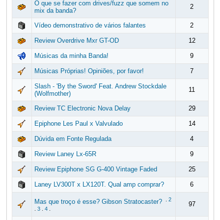
O que se fazer com drives/fuzz que somem no
2
mix da banda?
Vídeo demonstrativo de vários falantes
2
Review Overdrive Mxr GT-OD
12
Músicas da minha Banda!
9
Músicas Próprias! Opiniões, por favor!
7
Slash - 'By the Sword' Feat. Andrew Stockdale
11
(Wolfmother)
Review TC Electronic Nova Delay
29
Epiphone Les Paul x Valvulado
14
Dúvida em Fonte Regulada
4
Review Laney Lx-65R
9
Review Epiphone SG G-400 Vintage Faded
25
Laney LV300T x LX120T. Qual amp comprar?
6
.
2
Mas que troço é esse? Gibson Stratocaster?
97
.
3
.
4
.