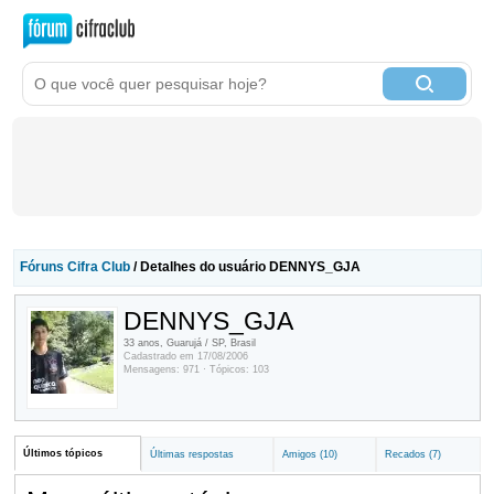
Fóruns Cifra Club
/ Detalhes do usuário DENNYS_GJA
DENNYS_GJA
33 anos, Guarujá / SP, Brasil
Cadastrado em 17/08/2006
Mensagens: 971 · Tópicos: 103
Últimos tópicos
Últimas respostas
Amigos (10)
Recados (7)