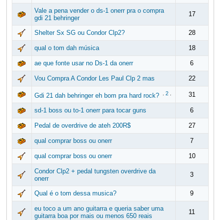
Vale a pena vender o ds-1 onerr pra o compra
17
gdi 21 behringer
Shelter Sx SG ou Condor Clp2?
28
qual o tom dah música
18
ae que fonte usar no Ds-1 da onerr
6
Vou Compra A Condor Les Paul Clp 2 mas
22
.
2
.
31
Gdi 21 dah behringer eh bom pra hard rock?
sd-1 boss ou to-1 onerr para tocar guns
6
Pedal de overdrive de ateh 200R$
27
qual comprar boss ou onerr
7
qual comprar boss ou onerr
10
Condor Clp2 + pedal tungsten overdrive da
3
onerr
Qual é o tom dessa musica?
9
eu toco a um ano guitarra e queria saber uma
11
guitarra boa por mais ou menos 650 reais