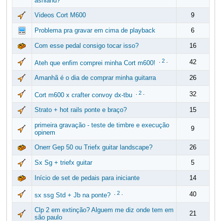
ashland?
Videos Cort M600
9
Problema pra gravar em cima de playback
6
Com esse pedal consigo tocar isso?
16
.
2
.
42
Ateh que enfim comprei minha Cort m600!
Amanhã é o dia de comprar minha guitarra
26
.
2
.
32
Cort m600 x crafter convoy dx-tbu
Strato + hot rails ponte e braço?
15
primeira gravação - teste de timbre e execução
9
opinem
Onerr Gep 50 ou Triefx guitar landscape?
26
Sx Sg + triefx guitar
5
Início de set de pedais para iniciante
14
.
2
.
40
sx ssg Std + Jb na ponte?
Clp 2 em extinção? Alguem me diz onde tem em
21
são paulo