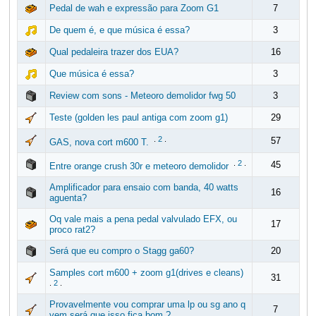
Pedal de wah e expressão para Zoom G1
7
De quem é, e que música é essa?
3
Qual pedaleira trazer dos EUA?
16
Que música é essa?
3
Review com sons - Meteoro demolidor fwg 50
3
Teste (golden les paul antiga com zoom g1)
29
.
2
.
57
GAS, nova cort m600 T.
.
2
.
45
Entre orange crush 30r e meteoro demolidor
Amplificador para ensaio com banda, 40 watts
16
aguenta?
Oq vale mais a pena pedal valvulado EFX, ou
17
proco rat2?
Será que eu compro o Stagg ga60?
20
Samples cort m600 + zoom g1(drives e cleans)
31
.
2
.
Provavelmente vou comprar uma lp ou sg ano q
7
vem será que isso fica bom ?