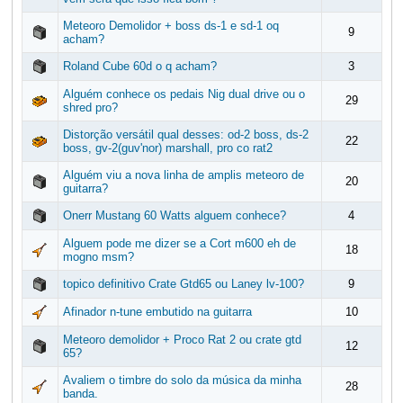
Meteoro Demolidor + boss ds-1 e sd-1 oq
9
acham?
Roland Cube 60d o q acham?
3
Alguém conhece os pedais Nig dual drive ou o
29
shred pro?
Distorção versátil qual desses: od-2 boss, ds-2
22
boss, gv-2(guv'nor) marshall, pro co rat2
Alguém viu a nova linha de amplis meteoro de
20
guitarra?
Onerr Mustang 60 Watts alguem conhece?
4
Alguem pode me dizer se a Cort m600 eh de
18
mogno msm?
topico definitivo Crate Gtd65 ou Laney lv-100?
9
Afinador n-tune embutido na guitarra
10
Meteoro demolidor + Proco Rat 2 ou crate gtd
12
65?
Avaliem o timbre do solo da música da minha
28
banda.