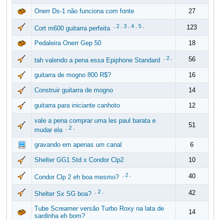
Onerr Ds-1 não funciona com fonte
27
.
2
.
3
.
4
.
5
.
123
Cort m600 guitarra perfeita
Pedaleira Onerr Gep 50
18
.
2
.
56
tah valendo a pena essa Epiphone Standard
guitarra de mogno 800 R$?
16
Construir guitarra de mogno
14
guitarra para iniciante canhoto
12
vale a pena comprar uma les paul barata e
51
.
2
.
mudar ela
gravando em apenas um canal
6
Shelter GG1 Std x Condor Clp2
10
.
2
.
40
Condor Clp 2 eh boa mesmo?
.
2
.
42
Shelter Sx SG boa?
Tube Screamer versão Turbo Roxy na lata de
14
sardinha eh bom?