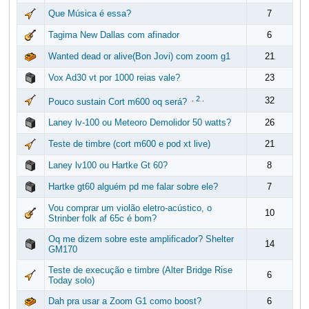
Que Música é essa?
7
Tagima New Dallas com afinador
6
Wanted dead or alive(Bon Jovi) com zoom g1
21
Vox Ad30 vt por 1000 reias vale?
23
.
2
.
32
Pouco sustain Cort m600 oq será?
Laney lv-100 ou Meteoro Demolidor 50 watts?
26
Teste de timbre (cort m600 e pod xt live)
21
Laney lv100 ou Hartke Gt 60?
8
Hartke gt60 alguém pd me falar sobre ele?
7
Vou comprar um violão eletro-acústico, o
10
Strinber folk af 65c é bom?
Oq me dizem sobre este amplificador? Shelter
14
GM170
Teste de execução e timbre (Alter Bridge Rise
6
Today solo)
Dah pra usar a Zoom G1 como boost?
6