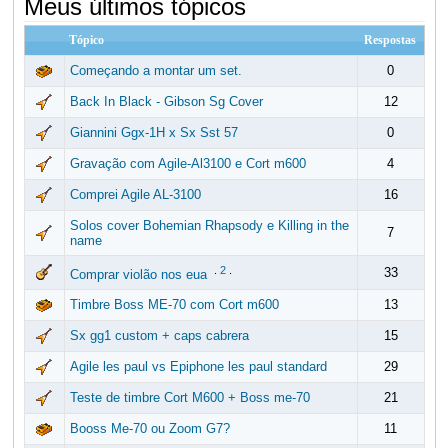
Meus últimos tópicos
Tópico
Respostas
Começando a montar um set.
0
Back In Black - Gibson Sg Cover
12
Giannini Ggx-1H x Sx Sst 57
0
Gravação com Agile-Al3100 e Cort m600
4
Comprei Agile AL-3100
16
Solos cover Bohemian Rhapsody e Killing in the
7
name
.
2
.
33
Comprar violão nos eua
Timbre Boss ME-70 com Cort m600
13
Sx gg1 custom + caps cabrera
15
Agile les paul vs Epiphone les paul standard
29
Teste de timbre Cort M600 + Boss me-70
21
Booss Me-70 ou Zoom G7?
11