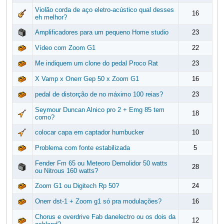
Violão corda de aço eletro-acústico qual desses
16
eh melhor?
Amplificadores para um pequeno Home studio
23
Vídeo com Zoom G1
22
Me indiquem um clone do pedal Proco Rat
23
X Vamp x Onerr Gep 50 x Zoom G1
16
pedal de distorção de no máximo 100 reias?
23
Seymour Duncan Alnico pro 2 + Emg 85 tem
18
como?
colocar capa em captador humbucker
10
Problema com fonte estabilizada
5
Fender Fm 65 ou Meteoro Demolidor 50 watts
28
ou Nitrous 160 watts?
Zoom G1 ou Digitech Rp 50?
24
Onerr dst-1 + Zoom g1 só pra modulações?
16
Chorus e overdrive Fab danelectro ou os dois da
12