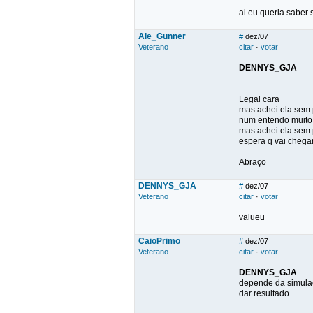
ai eu queria saber
Ale_Gunner
#
dez/07
Veterano
citar
·
votar
DENNYS_GJA
Legal cara
mas achei ela sem
num entendo muito
mas achei ela sem 
espera q vai chegar
Abraço
DENNYS_GJA
#
dez/07
Veterano
citar
·
votar
valueu
CaioPrimo
#
dez/07
Veterano
citar
·
votar
DENNYS_GJA
depende da simulaç
dar resultado