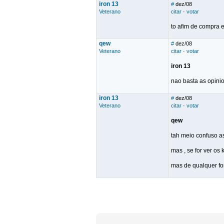
iron 13
#
dez/08
Veterano
citar
·
votar
to afim de compra e
qew
#
dez/08
Veterano
citar
·
votar
iron 13
nao basta as opini
iron 13
#
dez/08
Veterano
citar
·
votar
qew
tah meio confuso a
mas , se for ver os
mas de qualquer fo