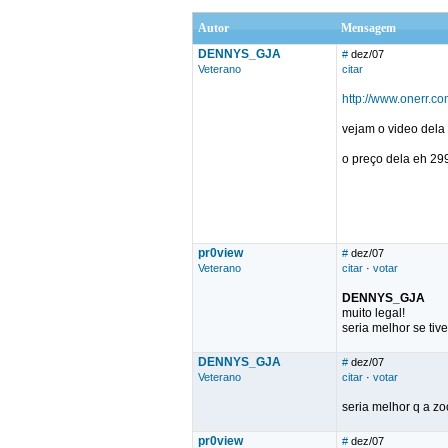
Autor
Mensagem
DENNYS_GJA
#
dez/07
Veterano
citar
http://www.onerr.c
vejam o video dela
o preço dela eh 29
pr0view
#
dez/07
Veterano
citar
·
votar
DENNYS_GJA
muito legal!
seria melhor se ti
DENNYS_GJA
#
dez/07
Veterano
citar
·
votar
seria melhor q a z
pr0view
#
dez/07