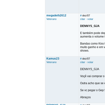
megadeth2612
#
dez/07
Veterano
citar
·
votar
DENNYS_GJA
E também pode depe
aumenta o volume f
Bandas como Kiss t
muito ganho e em v
shows.
Kamus23
#
dez/07
Veterano
citar
·
votar
DENNYS_GJA
Voçê vai comprar 
Outra acho que se 
Se vc pegar o Gep 
Abraços