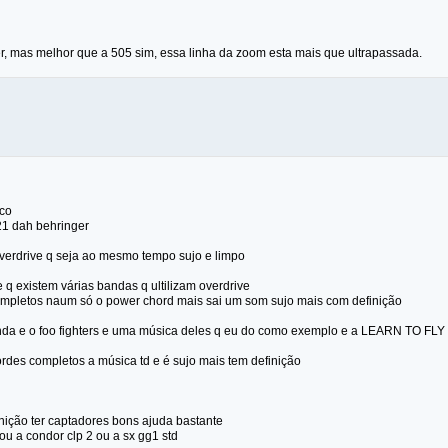
, mas melhor que a 505 sim, essa linha da zoom esta mais que ultrapassada.
ico
21 dah behringer
verdrive q seja ao mesmo tempo sujo e limpo
e q existem várias bandas q ultilizam overdrive
mpletos naum só o power chord mais sai um som sujo mais com definição
da e o foo fighters e uma música deles q eu do como exemplo e a LEARN TO FLY
rdes completos a música td e é sujo mais tem definição
finição ter captadores bons ajuda bastante
u a condor clp 2 ou a sx gg1 std