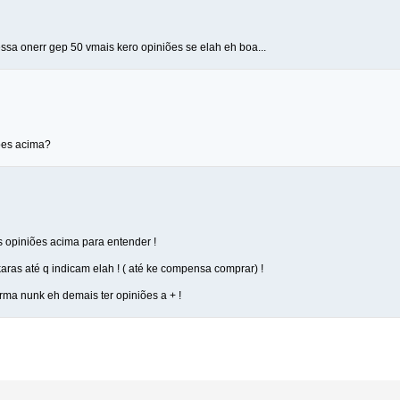
ssa onerr gep 50 vmais kero opiniões se elah eh boa...
oes acima?
s opiniões acima para entender !
 karas até q indicam elah ! ( até ke compensa comprar) !
rma nunk eh demais ter opiniões a + !