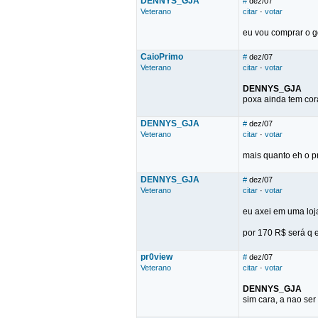
DENNYS_GJA
#
dez/07
Veterano
citar
·
votar
eu vou comprar o g
CaioPrimo
#
dez/07
Veterano
citar
·
votar
DENNYS_GJA
poxa ainda tem cora
DENNYS_GJA
#
dez/07
Veterano
citar
·
votar
mais quanto eh o p
DENNYS_GJA
#
dez/07
Veterano
citar
·
votar
eu axei em uma loj
por 170 R$ será q 
pr0view
#
dez/07
Veterano
citar
·
votar
DENNYS_GJA
sim cara, a nao ser 