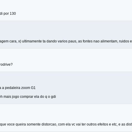
di por 130
gem cara, x) ultimamente ta dando varios paus, as fontes nao alimentam, ruidos et
rodrive?
a a pedaleira zoom G1
eh mais jogo comprar ela do q o gdi
que voce queira somente distorcao, com ela vc vai ter outros efeitos e etc, e as dis