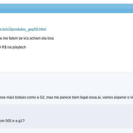
om.br/v2/produtos_gep50.html
 e me falem se vcs acham ela boa
9 R$ na playtech
vesse mais botoes como a G2, mas me parece bem legal essa ai, vamos esperar o 
oom 505 e a g1?