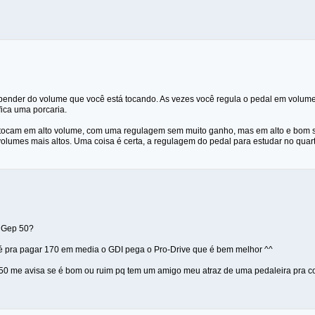
nder do volume que você está tocando. As vezes você regula o pedal em volume 
ica uma porcaria.
ocam em alto volume, com uma regulagem sem muito ganho, mas em alto e bom som
olumes mais altos. Uma coisa é certa, a regulagem do pedal para estudar no quart
o Gep 50?
é pra pagar 170 em media o GDI pega o Pro-Drive que é bem melhor ^^
50 me avisa se é bom ou ruim pq tem um amigo meu atraz de uma pedaleira pra c