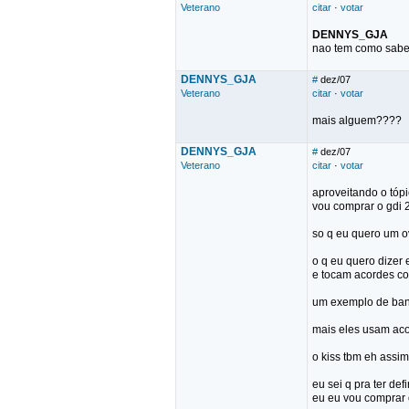
Veterano
citar
·
votar
DENNYS_GJA
nao tem como saber
DENNYS_GJA
#
dez/07
Veterano
citar
·
votar
mais alguem????
DENNYS_GJA
#
dez/07
Veterano
citar
·
votar
aproveitando o tóp
vou comprar o gdi 
so q eu quero um o
o q eu quero dizer 
e tocam acordes co
um exemplo de ban
mais eles usam aco
o kiss tbm eh assim
eu sei q pra ter de
eu eu vou comprar o