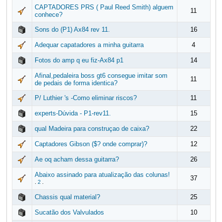
CAPTADORES PRS ( Paul Reed Smith) alguem
11
conhece?
Sons do (P1) Ax84 rev 11.
16
Adequar capatadores a minha guitarra
4
Fotos do amp q eu fiz-Ax84 p1
14
Afinal,pedaleira boss gt6 consegue imitar som
11
de pedais de forma identica?
P/ Luthier 's -Como eliminar riscos?
11
experts-Dúvida - P1-rev11.
15
qual Madeira para construçao de caixa?
22
Captadores Gibson ($? onde comprar)?
12
Ae oq acham dessa guitarra?
26
Abaixo assinado para atualização das colunas!
37
.
2
.
Chassis qual material?
25
Sucatão dos Valvulados
10