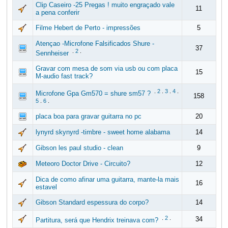
Clip Caseiro -25 Pregas ! muito engraçado vale
11
a pena conferir
Filme Hebert de Perto - impressões
5
Atençao -Microfone Falsificados Shure -
37
.
2
.
Sennheiser
Gravar com mesa de som via usb ou com placa
15
M-audio fast track?
.
2
.
3
.
4
.
Microfone Gpa Gm570 = shure sm57 ?
158
5
.
6
.
placa boa para gravar guitarra no pc
20
lynyrd skynyrd -timbre - sweet home alabama
14
Gibson les paul studio - clean
9
Meteoro Doctor Drive - Circuito?
12
Dica de como afinar uma guitarra, mante-la mais
16
estavel
Gibson Standard espessura do corpo?
14
.
2
.
34
Partitura, será que Hendrix treinava com?