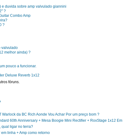
 e duvida sobre amp valvulado giannini
2" ?
Guitar Combo Amp
vira?
0 ?
-valvulado
2 melhor ainda) ?
m pouco a funcionar.
der Deluxe Reverb 1x12
tros fóruns.
?
 Warlock da BC Rich Aonde Vou Achar Por um preço bom ?
ndard 60th Anniversary + Mesa Boogie Mini Rectifier + RoxStage 1x12 Em
 qual ligar no terra?
 em linha + Amp como retorno