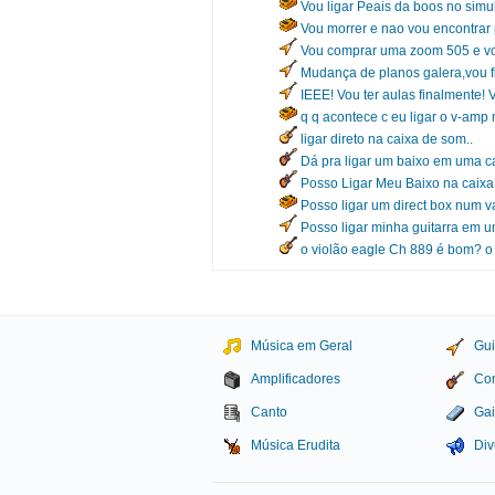
Vou ligar Peais da boos no simu
Vou morrer e nao vou encontrar
Vou comprar uma zoom 505 e vou se
Mudança de planos galera,vou fi
IEEE! Vou ter aulas finalmente! 
q q acontece c eu ligar o v-amp
ligar direto na caixa de som..
Dá pra ligar um baixo em uma ca
Posso Ligar Meu Baixo na caix
Posso ligar um direct box num v
Posso ligar minha guitarra em u
o violão eagle Ch 889 é bom? o q
Música em Geral
Gui
Amplificadores
Con
Canto
Gai
Música Erudita
Div