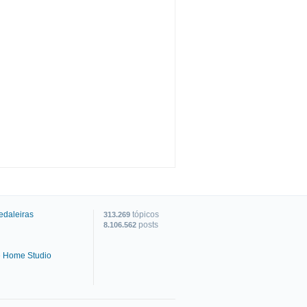
edaleiras
tópicos
313.269
posts
8.106.562
e Home Studio
C