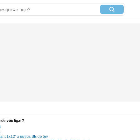
nde vou ligar?
?
.
iant 1x12" x outros SE de 5w