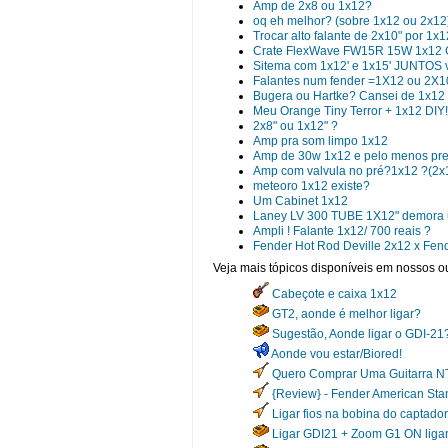
Amp de 2x8 ou 1x12?
oq eh melhor? (sobre 1x12 ou 2x12)
Trocar alto falante de 2x10" por 1x1
Crate FlexWave FW15R 15W 1x12 
Sitema com 1x12' e 1x15' JUNTOS 
Falantes num fender =1X12 ou 2X1
Bugera ou Hartke? Cansei de 1x12
Meu Orange Tiny Terror + 1x12 DIY!
2x8" ou 1x12" ?
Amp pra som limpo 1x12
Amp de 30w 1x12 e pelo menos pre
Amp com valvula no pré?1x12 ?(2x1
meteoro 1x12 existe?
Um Cabinet 1x12
Laney LV 300 TUBE 1X12" demora u
Ampli ! Falante 1x12/ 700 reais ?
Fender Hot Rod Deville 2x12 x Fen
Veja mais tópicos disponíveis em nossos ou
Cabeçote e caixa 1x12
GT2, aonde é melhor ligar?
Sugestão, Aonde ligar o GDI-21
Aonde vou estar/Biored!
Quero Comprar Uma Guitarra NT
{Review} - Fender American Sta
Ligar fios na bobina do captador,
Ligar GDI21 + Zoom G1 ON ligar