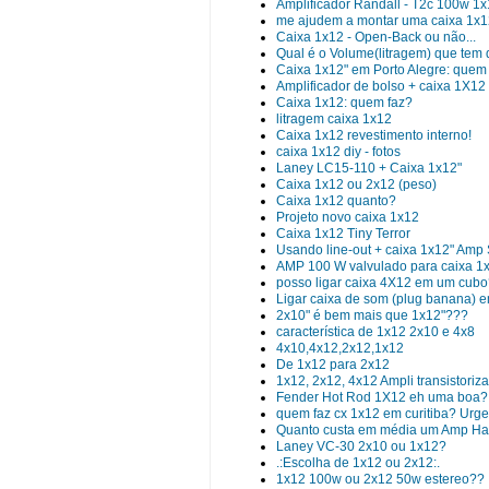
Amplificador Randall - T2c 100w 1x
me ajudem a montar uma caixa 1x1
Caixa 1x12 - Open-Back ou não...
Qual é o Volume(litragem) que t
Caixa 1x12" em Porto Alegre: quem
Amplificador de bolso + caixa 1X12
Caixa 1x12: quem faz?
litragem caixa 1x12
Caixa 1x12 revestimento interno!
caixa 1x12 diy - fotos
Laney LC15-110 + Caixa 1x12"
Caixa 1x12 ou 2x12 (peso)
Caixa 1x12 quanto?
Projeto novo caixa 1x12
Caixa 1x12 Tiny Terror
Usando line-out + caixa 1x12" Amp 
AMP 100 W valvulado para caixa 1x
posso ligar caixa 4X12 em um cubo? 
Ligar caixa de som (plug banana) e
2x10" é bem mais que 1x12"???
característica de 1x12 2x10 e 4x8
4x10,4x12,2x12,1x12
De 1x12 para 2x12
1x12, 2x12, 4x12 Ampli transistoriz
Fender Hot Rod 1X12 eh uma boa?
quem faz cx 1x12 em curitiba? Urgen
Quanto custa em média um Amp Ha
Laney VC-30 2x10 ou 1x12?
.:Escolha de 1x12 ou 2x12:.
1x12 100w ou 2x12 50w estereo??