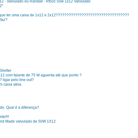
12 - Valvulado ou Randall - Rt50c 50w 1x12 Valvulado
2"
em que ter uma caixa de 1x12 e 2x12??????????????????????????????????
 faz?
Shelter
12 com falante de 75 W aguenta até que ponto ?
ligar pelo line out?
m caixa ativa
ado. Qual é a diferença?
te!!!!
nd Made valvulado de 50W 1X12