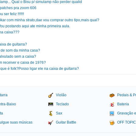
lamp... Qual o Bisu p/ simulamp não perder qualid
 patches pra zoom 606
r feliz !!!!!!!
kar com minha strato,dae vou comprar outro tipo,mais qual?
Vou postando aqui ate minha primeira aula.
 na caixa???
ixa de guitarra?
a de som da minha casa?
alvulado sem a caixa?
m receiver e caixa de 1976?
ue é folk?Posso ligar ele na caixa de guitarra?
tarra
Violão
Pedais & P
tra-Baixo
Teclado
Bateria
ta
Sax
Gravação 
ulgue suas músicas
Guitar Battle
OFF TOPI