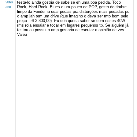
testa-lo ainda gostria de sabe se eh uma boa pedida. Toco
Veter
Rock, Hard Rock, Blues e um pouco de POP, gosto do timbre
ano
limpo da Fender ia usar pedais pra distorções mais pesadas pq
o amp jah tem um drive (que imagino q deva ser mto bom pelo
preço - r$ 3.800,00). Eu soh queria saber se com esses 40W
rms rola ensaiar e tocar em lugares pequenos tb. Se alguêm já
testou ou possui o amp gostaria de escutar a opinião de vcs.
Valeu