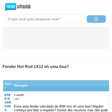
Fender Hot Rod 1X12 eh uma boa?
Auto
Mensagem
r
EDE
#
set/05
R R
citar
SAN
CHE
Esse amp fender valvulado de 40W rms eh uma boa? Alguêm
S
conheçe pra falar a respeito? Gostei dos recursos mas não pude