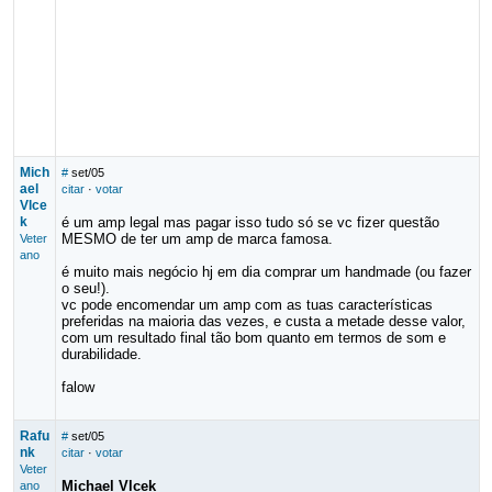
Mich
#
set/05
ael
citar
·
votar
Vlce
k
é um amp legal mas pagar isso tudo só se vc fizer questão
MESMO de ter um amp de marca famosa.
Veter
ano
é muito mais negócio hj em dia comprar um handmade (ou fazer
o seu!).
vc pode encomendar um amp com as tuas características
preferidas na maioria das vezes, e custa a metade desse valor,
com um resultado final tão bom quanto em termos de som e
durabilidade.
falow
Rafu
#
set/05
nk
citar
·
votar
Veter
Michael Vlcek
ano