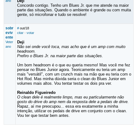
Deji
ano
Concordo contigo. Tenho um Blues Jr. que me atende na maior
parte das situações. Quando o ambiente é grande ou com muita
gente, só microfonar e tudo se resolve!
sobr
#
out/18
eviv
citar
·
votar
ente
Deji
Veter
Não sei onde você toca, mas acho que é um amp com muito
ano
headroom.
Prefiro o Blues Jr. na maior parte das situações.
Um bom headroom é o que eu queria mesmo! Mas você me fez
pensar no Blues Junior agora. Teoricamente eu teria um amp
mais "versátil", com um crunch mais na mão que eu teria com o
Hot Rod. Mas minha dúvida seria o clean do Blues Junior em
volumes mais altos. Vou tentar testar os dois pra ver.
Reinaldo Figueiredo
O clean dele é realmente limpo, mas eu particularmente não
gosto do drive do amp nem da resposta dele a pedais de drive.
Rapaz, aí me preocupou... essa era exatamente a minha
intenção, utilizar os pedais de drive em conjunto com o clean.
Vou ter que testar bem antes.