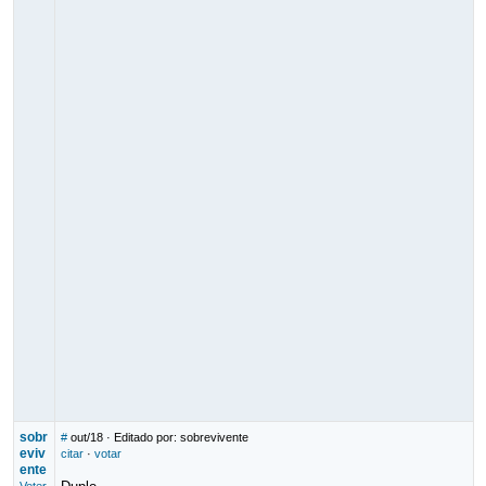
sobr
#
out/18
· Editado por: sobrevivente
eviv
citar
·
votar
ente