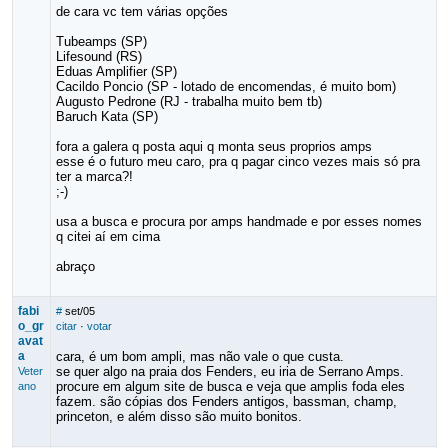
de cara vc tem várias opções
Tubeamps (SP)
Lifesound (RS)
Eduas Amplifier (SP)
Cacildo Poncio (SP - lotado de encomendas, é muito bom)
Augusto Pedrone (RJ - trabalha muito bem tb)
Baruch Kata (SP)
fora a galera q posta aqui q monta seus proprios amps
esse é o futuro meu caro, pra q pagar cinco vezes mais só pra
ter a marca?!
;-)
usa a busca e procura por amps handmade e por esses nomes
q citei aí em cima
abraço
fabi
#
set/05
o_gr
citar
·
votar
avat
a
cara, é um bom ampli, mas não vale o que custa.
se quer algo na praia dos Fenders, eu iria de Serrano Amps.
Veter
procure em algum site de busca e veja que amplis foda eles
ano
fazem. são cópias dos Fenders antigos, bassman, champ,
princeton, e além disso são muito bonitos.