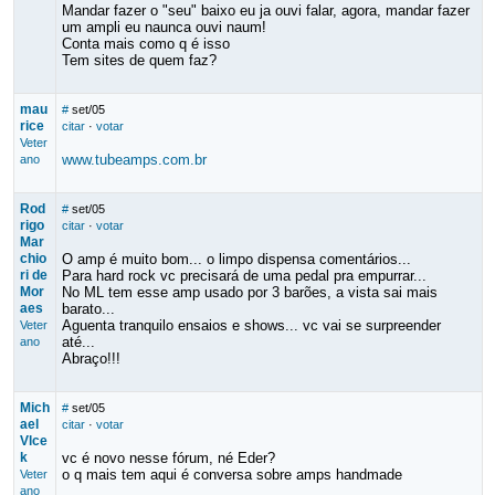
Mandar fazer o "seu" baixo eu ja ouvi falar, agora, mandar fazer
um ampli eu naunca ouvi naum!
Conta mais como q é isso
Tem sites de quem faz?
mau
#
set/05
rice
citar
·
votar
Veter
www.tubeamps.com.br
ano
Rod
#
set/05
rigo
citar
·
votar
Mar
chio
O amp é muito bom... o limpo dispensa comentários...
ri de
Para hard rock vc precisará de uma pedal pra empurrar...
Mor
No ML tem esse amp usado por 3 barões, a vista sai mais
aes
barato...
Aguenta tranquilo ensaios e shows... vc vai se surpreender
Veter
até...
ano
Abraço!!!
Mich
#
set/05
ael
citar
·
votar
Vlce
k
vc é novo nesse fórum, né Eder?
o q mais tem aqui é conversa sobre amps handmade
Veter
ano