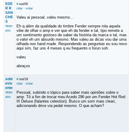
EDE
#
out/05
R R
citar
·
votar
SAN
CHE
Valeu ai pessoal, valeu mesmo...
S
Eh q além da qualidade do timbre Fender sempre rola aquela
Veter
vibe de olhar o amp e ver que eh da fender e tal, tipo remete a
ano
um sentimento gostoso de saber da história da marca e tal, mas
o valor eh um absurdo mesmo. Mas valeu as dicas vou dar uma
oilhada nos hand made. Respondendo as perguntas eu sou novo
aqui sim, faz uns 4 meses q eu frequento o forun soh.
valeu
abraços
sobr
#
out/18
eviv
citar
·
votar
ente
Pessoal, subindo o tópico para saber mais opiniões sobre o
Veter
amp. Tô a fim de trocar meu Acedo 296 por um Fender Hot Rod
ano
III Deluxe (falantes celestion). Busco um som mais clean,
adicionando drive via pedal mesmo. O que acham?