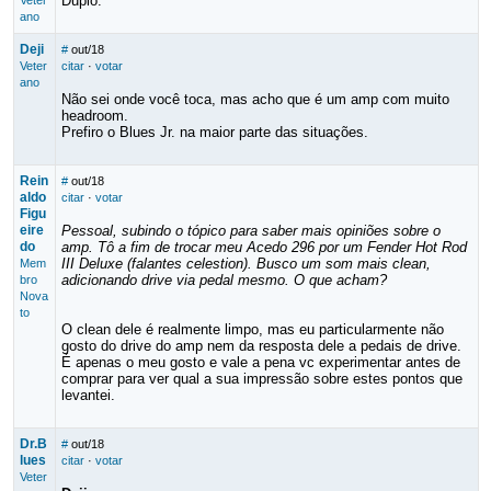
Duplo.
Veter
ano
Deji
#
out/18
Veter
citar
·
votar
ano
Não sei onde você toca, mas acho que é um amp com muito
headroom.
Prefiro o Blues Jr. na maior parte das situações.
Rein
#
out/18
aldo
citar
·
votar
Figu
eire
Pessoal, subindo o tópico para saber mais opiniões sobre o
do
amp. Tô a fim de trocar meu Acedo 296 por um Fender Hot Rod
III Deluxe (falantes celestion). Busco um som mais clean,
Mem
adicionando drive via pedal mesmo. O que acham?
bro
Nova
to
O clean dele é realmente limpo, mas eu particularmente não
gosto do drive do amp nem da resposta dele a pedais de drive.
É apenas o meu gosto e vale a pena vc experimentar antes de
comprar para ver qual a sua impressão sobre estes pontos que
levantei.
Dr.B
#
out/18
lues
citar
·
votar
Veter