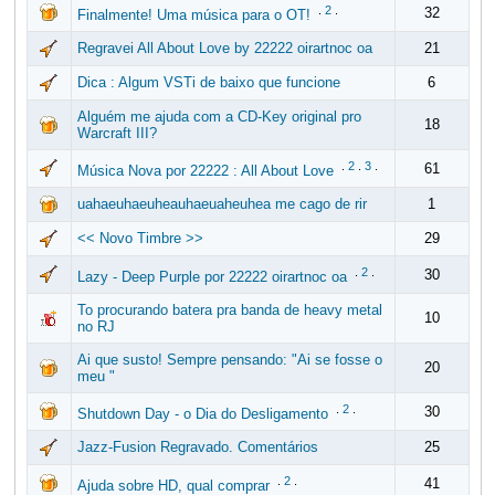
.
2
.
32
Finalmente! Uma música para o OT!
Regravei All About Love by 22222 oirartnoc oa
21
Dica : Algum VSTi de baixo que funcione
6
Alguém me ajuda com a CD-Key original pro
18
Warcraft III?
.
2
.
3
.
61
Música Nova por 22222 : All About Love
uahaeuhaeuheauhaeuaheuhea me cago de rir
1
<< Novo Timbre >>
29
.
2
.
30
Lazy - Deep Purple por 22222 oirartnoc oa
To procurando batera pra banda de heavy metal
10
no RJ
Ai que susto! Sempre pensando: "Ai se fosse o
20
meu "
.
2
.
30
Shutdown Day - o Dia do Desligamento
Jazz-Fusion Regravado. Comentários
25
.
2
.
41
Ajuda sobre HD, qual comprar