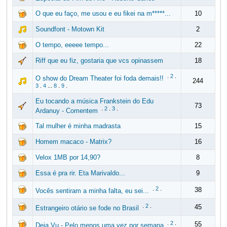
O que eu faço, me usou e eu fikei na m*****...
10
Soundfont - Motown Kit
2
O tempo, eeeee tempo...
22
Riff que eu fiz, gostaria que vcs opinassem
18
.
2
.
O show do Dream Theater foi foda demais!!
244
3
.
4
...
8
.
9
.
Eu tocando a música Frankstein do Edu
73
.
2
.
3
.
Ardanuy - Comentem
Tal mulher é minha madrasta
15
Homem macaco - Matrix?
16
Velox 1MB por 14,90?
8
Essa é pra rir. Eta Marivaldo...
9
.
2
.
38
Vocês sentiram a minha falta, eu sei...
.
2
.
45
Estrangeiro otário se fode no Brasil
.
2
.
55
Deja Vu - Pelo menos uma vez por semana