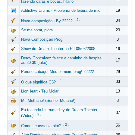
fazendo caras e bocas, hilário
Addictive Drums - Problema de leitura de mid
19
.
2
.
34
Nova composição - By 22222
Se melhorar, piora
23
Nova Composição Prog
3
Show do Dream Theater no RJ 08/03/2008
16
Dercy Gonçalvez falece à caminho de hospital
17
às 20:30 (fake)
Perdi o cabaço! Meu primeiro prog! 22222
29
.
2
.
33
O que significa G3?
LionHeart - Teu Molar
13
Mr. Methane! (Senhor Metano!)
8
Eu tocando Instrumedley do Dream Theater
37
.
2
.
(Video)
.
2
.
56
Como se assobia alto?
Alan Domingues, ajuda com Dream Theater
26