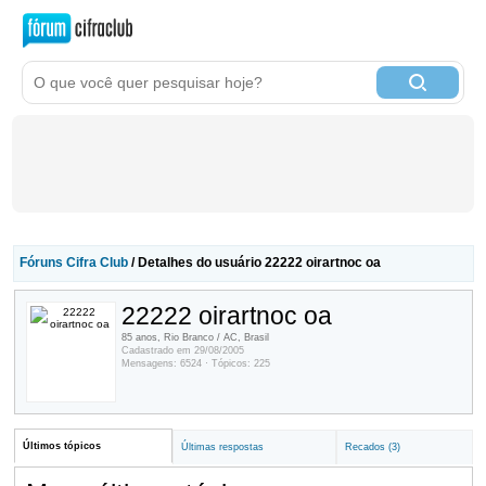
Fóruns Cifra Club
/ Detalhes do usuário 22222 oirartnoc oa
22222 oirartnoc oa
85 anos, Rio Branco / AC, Brasil
Cadastrado em 29/08/2005
Mensagens: 6524 · Tópicos: 225
Últimos tópicos
Últimas respostas
Recados (3)