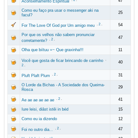
47
Aconselhamento Espiritual
Como eu faço pra usar o messenger aki na
25
facul?
.
2
.
54
For The Love Of God por Um amigo meu
Por que os velhos não sabem pronunciar
47
.
2
.
corretamente?
Olha que biítuu =~ Que graxinha!!!
11
.
Você que gosta de ficar brincando de carrinho
40
2
.
.
2
.
31
Pluft Plaft Plum
O Lorde da Bichas - A Sociedade dos Queima-
29
Rosca
.
2
.
41
Ae ae ae ae ae ae
Iure leisi, diâst istêi in béd
15
Como eu ia dizendo
12
.
2
.
47
Foi no outro dia...