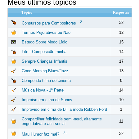
Meus últimos tópicos
Tópico
Respostas
.
2
.
32
Consursos para Compositores
Termos Pejorativos ou Não
12
Estudo Sobre Modo Lídio
15
Life - Composição minha
14
Sempre Crianças Infantis
17
Good Morning Blues/Jazz
13
Compondo trilha de cinema
0
Música Nova - 1ª Parte
14
Improiso em cima de Sunny
10
Improviso em cima de BT à moda Robben Ford
1
Compartilhar felicidade semi-nerd, altamente
11
engordativa e anti-social
.
2
.
32
Mau Humor faz mal?