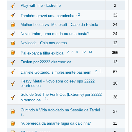
Play with me - Extreme
2
.
2
.
32
Também gravei uma paradenha
Mulher Louca vs. Microsoft - Caso da Estrela
24
Novo timbre, uma merda ou uma bosta?
24
Novidade - Chip nos carros
12
.
2
.
3
.
4
...
12
.
13
.
366
Pai expanca filha exibida
Fusion por 22222 oirartnoc oa
13
.
2
.
3
.
67
Daniele Gottardo, simplesmente pasmem
Heavy Metal - Novo som do eev ops 22222
10
oirartnoc oa
Solo de Get The Funk Out (Extreme) por 22222
38
.
2
.
oirartnoc oa
.
Curtindo A Vida Adoidado na Sessão da Tarde!
37
2
.
"A perereca da amante fugiu da calcinha"
11