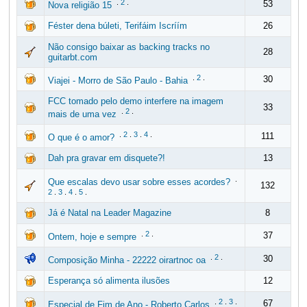
.
2
.
53
Nova religião 15
Féster dena búleti, Terifáim Iscríím
26
Não consigo baixar as backing tracks no
28
guitarbt.com
.
2
.
30
Viajei - Morro de São Paulo - Bahia
FCC tomado pelo demo interfere na imagem
33
.
2
.
mais de uma vez
.
2
.
3
.
4
.
111
O que é o amor?
Dah pra gravar em disquete?!
13
.
Que escalas devo usar sobre esses acordes?
132
2
.
3
.
4
.
5
.
Já é Natal na Leader Magazine
8
.
2
.
37
Ontem, hoje e sempre
.
2
.
30
Composição Minha - 22222 oirartnoc oa
Esperança só alimenta ilusões
12
.
2
.
3
.
67
Especial de Fim de Ano - Roberto Carlos