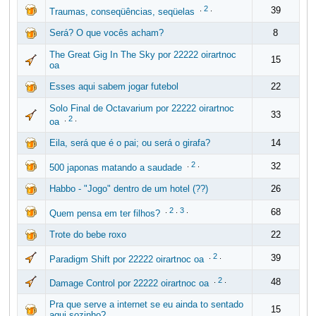
.
2
.
39
Traumas, conseqüências, seqüelas
Será? O que vocês acham?
8
The Great Gig In The Sky por 22222 oirartnoc
15
oa
Esses aqui sabem jogar futebol
22
Solo Final de Octavarium por 22222 oirartnoc
33
.
2
.
oa
Eila, será que é o pai; ou será o girafa?
14
.
2
.
32
500 japonas matando a saudade
Habbo - "Jogo" dentro de um hotel (??)
26
.
2
.
3
.
68
Quem pensa em ter filhos?
Trote do bebe roxo
22
.
2
.
39
Paradigm Shift por 22222 oirartnoc oa
.
2
.
48
Damage Control por 22222 oirartnoc oa
Pra que serve a internet se eu ainda to sentado
15
aqui sozinho?