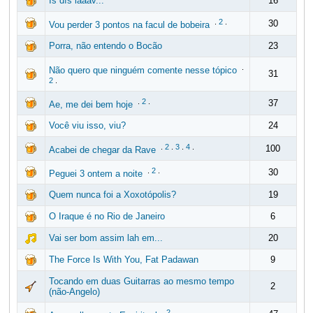
Ís dís lãããv...
16
.
2
.
30
Vou perder 3 pontos na facul de bobeira
Porra, não entendo o Bocão
23
.
Não quero que ninguém comente nesse tópico
31
2
.
.
2
.
37
Ae, me dei bem hoje
Você viu isso, viu?
24
.
2
.
3
.
4
.
100
Acabei de chegar da Rave
.
2
.
30
Peguei 3 ontem a noite
Quem nunca foi a Xoxotópolis?
19
O Iraque é no Rio de Janeiro
6
Vai ser bom assim lah em...
20
The Force Is With You, Fat Padawan
9
Tocando em duas Guitarras ao mesmo tempo
2
(não-Angelo)
.
2
.