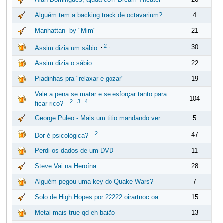
Alguém tem a backing track de octavarium?
4
Manhattan- by "Mim"
21
.
2
.
30
Assim dizia um sábio
Assim dizia o sábio
22
Piadinhas pra "relaxar e gozar"
19
Vale a pena se matar e se esforçar tanto para
104
.
2
.
3
.
4
.
ficar rico?
George Puleo - Mais um titio mandando ver
5
.
2
.
47
Dor é psicológica?
Perdi os dados de um DVD
11
Steve Vai na Heroína
28
Alguém pegou uma key do Quake Wars?
7
Solo de High Hopes por 22222 oirartnoc oa
15
Metal mais true qd eh baião
13