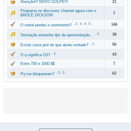
Atenção!!! NOVO GOLPE!!!
21
Programa no discovery channel agora com o
1
BRUCE DICKSON!
.
2
.
3
.
4
.
5
.
146
O metal perdeu o sentimento?
.
2
.
39
Sensação estranha dps da apresentação...
.
2
.
56
Existe coisa pior do que akela vontade?
.
2
.
43
O q significa G3?
Entre 700 e 1000 $$
7
.
2
.
3
.
62
Pq me bloquearam?