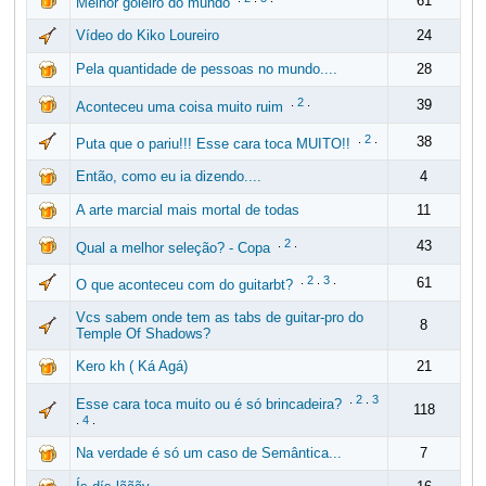
61
Melhor goleiro do mundo
Vídeo do Kiko Loureiro
24
Pela quantidade de pessoas no mundo....
28
.
2
.
39
Aconteceu uma coisa muito ruim
.
2
.
38
Puta que o pariu!!! Esse cara toca MUITO!!
Então, como eu ia dizendo....
4
A arte marcial mais mortal de todas
11
.
2
.
43
Qual a melhor seleção? - Copa
.
2
.
3
.
61
O que aconteceu com do guitarbt?
Vcs sabem onde tem as tabs de guitar-pro do
8
Temple Of Shadows?
Kero kh ( Ká Agá)
21
.
2
.
3
Esse cara toca muito ou é só brincadeira?
118
.
4
.
Na verdade é só um caso de Semântica...
7