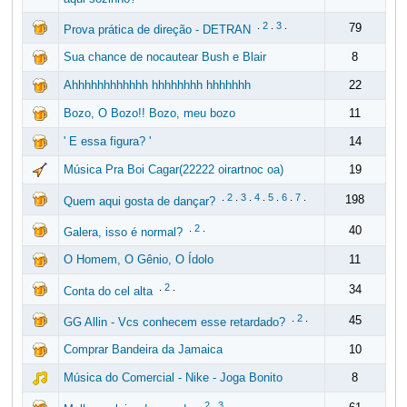
.
2
.
3
.
79
Prova prática de direção - DETRAN
Sua chance de nocautear Bush e Blair
8
Ahhhhhhhhhhhh hhhhhhhh hhhhhhh
22
Bozo, O Bozo!! Bozo, meu bozo
11
' E essa figura? '
14
Música Pra Boi Cagar(22222 oirartnoc oa)
19
.
2
.
3
.
4
.
5
.
6
.
7
.
198
Quem aqui gosta de dançar?
.
2
.
40
Galera, isso é normal?
O Homem, O Gênio, O Ídolo
11
.
2
.
34
Conta do cel alta
.
2
.
45
GG Allin - Vcs conhecem esse retardado?
Comprar Bandeira da Jamaica
10
Música do Comercial - Nike - Joga Bonito
8
.
2
.
3
.