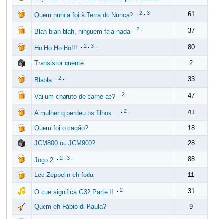
.
2
.
3
.
61
Quem nunca foi à Terra do Nunca?
.
2
.
37
Blah blah blah, ninguem fala nada
.
2
.
3
.
80
Ho Ho Ho Ho!!!
Transistor quente
2
.
2
.
33
Blabla
.
2
.
47
Vai um charuto de carne ae?
.
2
.
41
A mulher q perdeu os filhos...
Quem foi o cagão?
18
JCM800 ou JCM900?
28
.
2
.
3
.
88
Jogo 2
Led Zeppelin eh foda
11
.
2
.
31
O que significa G3? Parte II
Quem eh Fábio di Paula?
9