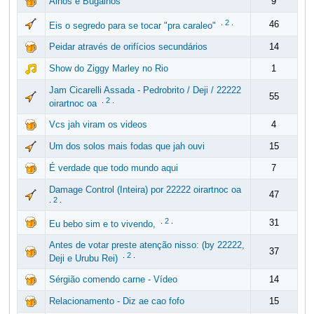
Alhos e Bugalhos
9
.
2
.
46
Eis o segredo para se tocar "pra caraleo"
Peidar através de orifícios secundários
14
Show do Ziggy Marley no Rio
1
Jam Cicarelli Assada - Pedrobrito / Deji / 22222
55
.
2
.
oirartnoc oa
Vcs jah viram os videos
4
Um dos solos mais fodas que jah ouvi
15
É verdade que todo mundo aqui
7
Damage Control (Inteira) por 22222 oirartnoc oa
47
.
2
.
.
2
.
31
Eu bebo sim e to vivendo,
Antes de votar preste atenção nisso: (by 22222,
37
.
2
.
Deji e Urubu Rei)
Sérgião comendo carne - Vídeo
14
Relacionamento - Diz ae cao fofo
15