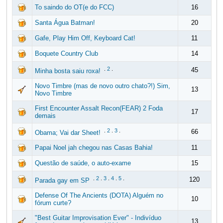
To saindo do OT(e do FCC)
16
Santa Água Batman!
20
Gafe, Play Him Off, Keyboard Cat!
11
Boquete Country Club
14
.
2
.
45
Minha bosta saiu roxa!
Novo Timbre (mas de novo outro chato?!) Sim,
13
Novo Timbre
First Encounter Assalt Recon(FEAR) 2 Foda
17
demais
.
2
.
3
.
66
Obama; Vai dar Sheet!
Papai Noel jah chegou nas Casas Bahia!
11
Questão de saúde, o auto-exame
15
.
2
.
3
.
4
.
5
.
120
Parada gay em SP
Defense Of The Ancients (DOTA) Alguém no
10
fórum curte?
"Best Guitar Improvisation Ever" - Indivíduo
13