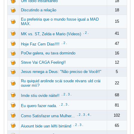
Um ídolo instantâneo
18
Discutindo a relação
18
Eu preferiria que o mundo fosse igual a MAD
15
MAX.
.
2
.
41
MK vs. ST, Zelda e Mario (Videos)
.
2
.
47
Hoje Faz Cem Dias!!!!
PoOw galera, eu tava dormindo
16
Steve Vai CAGA Feeling!!
12
Jesus renega a Deus: "Não preciso de Você!!"
5
Ru quiquid arolinde scái soude révans uld crái
22
ouver míí?
.
2
.
3
.
68
Imde stiu ovide náite!!
.
2
.
3
.
81
Eu quero fazer nada.
.
2
.
3
.
4
.
102
Como Satisfazer uma Mulher...
.
2
.
3
.
65
Aiuount bide uan léfti birráind