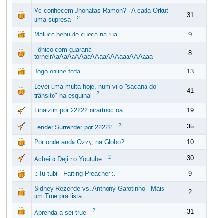
Vc conhecem Jhonatas Ramon? - A cada Orkut
31
.
2
.
uma supresa
Maluco bebu de cueca na rua
9
Tônico com guaraná -
8
torneirAaAaAaAAaaAAaaAAAaaaAAAaaa
Jogo online foda
13
Levei uma multa hoje, num vi o "sacana do
41
.
2
.
trânsito" na esquina
Finalzim por 22222 oirartnoc oa
19
.
2
.
35
Tender Surrender por 22222
Por onde anda Ozzy, na Globo?
10
.
2
.
30
Achei o Deji no Youtube
.: Iu tubi - Farting Preacher :.
9
Sidney Rezende vs. Anthony Garotinho - Mais
2
um True pra lista
.
2
.
31
Aprenda a ser true