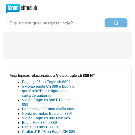
Veja tópicos relacionados a
Violao eagle ch 889 NT
Eagle gl 36 ou Eagle ch 889?
o violão eagle Ch 889 é bom? o
que é folk?Posso ligar ele na
caixa de guitarra?
Violão Eagle ch 888 E12 e ch
889
Eagle ch 889! Otimo violão mas
Corda do violão Eagle ch 889!
Violão Eagle ch 889 Folk Aço
Eagle Folk 882 e 889
Eagle CH 889 E YE 203!!
Crafter JTE-98 ou Eagle CH-889-