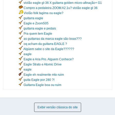
violão eagle gl-36 X guitarra golden micro-afinação+ G1
Compro a pedaleira ZOOM A2.1u? violão eagle gl 36
Violão folk tagima ou eagle?
guitarra eagle
Eagle e Zoom505
guitarra eagle e pedais
Pra quem tem Eagle
as guitarras da marca eagle são boas???
oq acham da guitarra EAGLE ?
Algúem sabe o site da Eagle??????
eagle
Eagle e Aria Pro. Alguem Conhece?
Eagle Strato e Atomic Drive
eagle
Eagle eh realmente mto ruim
guita Eagle por 280 ?!
Guitarra Eagle boa ou ruim
Exibir versão clássica do site