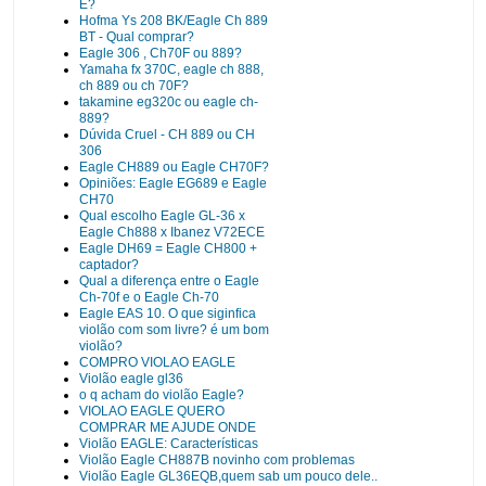
E?
Hofma Ys 208 BK/Eagle Ch 889
BT - Qual comprar?
Eagle 306 , Ch70F ou 889?
Yamaha fx 370C, eagle ch 888,
ch 889 ou ch 70F?
takamine eg320c ou eagle ch-
889?
Dúvida Cruel - CH 889 ou CH
306
Eagle CH889 ou Eagle CH70F?
Opiniões: Eagle EG689 e Eagle
CH70
Qual escolho Eagle GL-36 x
Eagle Ch888 x Ibanez V72ECE
Eagle DH69 = Eagle CH800 +
captador?
Qual a diferença entre o Eagle
Ch-70f e o Eagle Ch-70
Eagle EAS 10. O que siginfica
violão com som livre? é um bom
violão?
COMPRO VIOLAO EAGLE
Violão eagle gl36
o q acham do violão Eagle?
VIOLAO EAGLE QUERO
COMPRAR ME AJUDE ONDE
Violão EAGLE: Características
Violão Eagle CH887B novinho com problemas
Violão Eagle GL36EQB,quem sab um pouco dele..