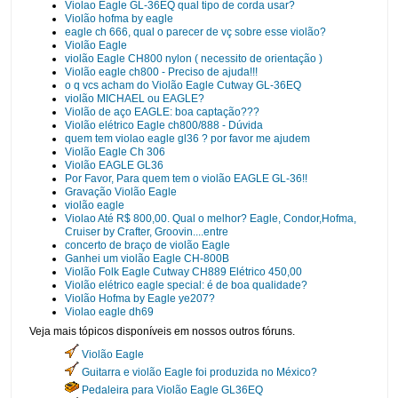
Violao Eagle GL-36EQ qual tipo de corda usar?
Violão hofma by eagle
eagle ch 666, qual o parecer de vç sobre esse violão?
Violão Eagle
violão Eagle CH800 nylon ( necessito de orientação )
Violão eagle ch800 - Preciso de ajuda!!!
o q vcs acham do Violão Eagle Cutway GL-36EQ
violão MICHAEL ou EAGLE?
Violão de aço EAGLE: boa captação???
Violão elétrico Eagle ch800/888 - Dúvida
quem tem violao eagle gl36 ? por favor me ajudem
Violão Eagle Ch 306
Violão EAGLE GL36
Por Favor, Para quem tem o violão EAGLE GL-36!!
Gravação Violão Eagle
violão eagle
Violao Até R$ 800,00. Qual o melhor? Eagle, Condor,Hofma,
Cruiser by Crafter, Groovin....entre
concerto de braço de violão Eagle
Ganhei um violão Eagle CH-800B
Violão Folk Eagle Cutway CH889 Elétrico 450,00
Violão elétrico eagle special: é de boa qualidade?
Violão Hofma by Eagle ye207?
Violao eagle dh69
Veja mais tópicos disponíveis em nossos outros fóruns.
Violão Eagle
Guitarra e violão Eagle foi produzida no México?
Pedaleira para Violão Eagle GL36EQ