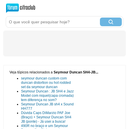
Veja tópicos relacionados a
Seymour Duncan SH4-JB...
seymour duncan custom com
duncan distortion ou hot rodded
set da seymour duncan
Seymour Duncan : JB SH4 e Jazz
Model com niquel(capa cromada)
tem diferença no som?
Seymour Duncan JB sh4 x Sound
HH777
Dúvida Caps DiMarzio PAF Joe
(Braço) + Seymour Duncan SH4
JB (ponte) - Já usei a busca!
490R no braço e um Seymour