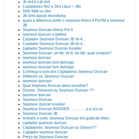
Jb sh14 x jb sh4
Captadores Sh2 e Sh4 (Jazz + JB)
500t 498t ou sh4
JB SH4 dando microfonia.
quais a diferenca entre o seymour Alnico II ProTM e seymour
JB
Seymour Duncan Alnico Pro ll
seymour duncan o melhor
Captador Seymour Duncan JB sh-4...
Captador Seymour Duncan JB sh-4...
captador Seymour Duncan Invader
Seymour Duncan: sh-8b; sh-6; sh-4jb; qual comprar?
seymour duncan
seymour duncan/ tom delonge
seymour duncan/ tom delonge
Conheça o som dos Captadores Seymour Duncan
DiMarzio vs. Seymour Duncan
seymour duncan!
Qual Seymour Duncan devo escolher?
Dúvida : Dimarzio ou Seymour Duncan ??
seymour duncan
Seymour Duncan
Seymour duncan invader
Seymour Duncan INVADER..................q q vcs ac
Seymour Duncan JB
Hotrails e outro Seymour Duncan em guita de Alder
captador seymour duncan
Captadores. Seymour Duncan ou Gibson??
Captador seymour duncan
Preço de Seymour Duncan