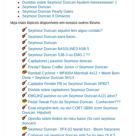
Duvidas sobre Seymour Duncan Ajudem-meeeeeeeee! :)
Seymour Duncan
Seymour Duncan Pearly Gates
Seymour Duncan X Dimarzio
Veja mais tópicos disponíveis em nossos outros fóruns.
Seymour Duncan alguém tem algun contato?
Seymour Duncan para baixo...
Seymour Duncan
Seymour Duncan BASSLINES ASB-5
Seymour Duncan SJB-3 ou EMG J ??
Captadores j passivo Seymour duncan
Presta? Baixo Crafter Junior c/ Seymour Duncan
Randall Cyclone + MF400A Marshall 4x12 + Wash Burn
Dime + Seymour Duncan SH13
Captador Fender PB ou Seymour Duncan SPB2?
Dúvida sobre captadores Seymour Duncan
EMGJHZ passivo ou um Seymour Duncan AJJ1 ativo?
Pedal Tweak Fuzz da Seymour Duncan - Conhecem???
Esse ninguém tem, ou viu! CORT GB94 (com Seymour
Duncan, Hipshot)
Opinião sobre timbre do meu baixo (Sx com seymour
duncan)
Seymour Duncan - SFX-02 tweak fuzz - Blues Saraceno
Coloquei um seymour duncan smb 5a no meu OLP 5