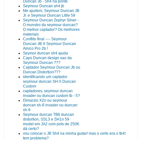
Duncan Jb - Sh4 na ponte
Seymour Duncan sh4 jb
Me ajudem, Seymour Duncan JB
Jr. e Seymour Duncan Litlle 59
Seymour Duncan Zephyr Silver -
O monstro da seymour duncan?
O melhor captador? Os melhores
materiais
Conflito final ---- Seymour
Duncan JB X Seymour Duncan
Alnico Pro 2b !
Seymor duncan sh4 ajuda
Caps Duncan design sao da
Seymour Duncan ???
Captador Seymour Duncan Jb ou
Duncan Distortion???
identificando um captador
seymour duncan SH-5 Duncan
Custom
captadores, seymour duncan
invader ou duncan custom tb - 5?
Dimarzio X2n ou seymour
duncan sh-8 invader ou duncan
sh-6
Seymour duncan TB6 duncan
distortion, SSL3 e SH1n 59
model em JA2 com pots de 250K
dá certo?
vou colocar o JB Sh4 na minha guitar! mas o certo era o tb4!
tem problema?