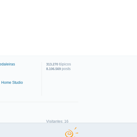
edaleiras
tópicos
313.270
posts
8.106.569
e Home Studio
C
Visitantes: 16
Membros: 0