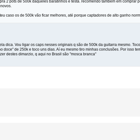
mpra 2 pots de 500k daqueles baratinhos e testa. recomendo tambem em comprar pot
 novos.
 teu caso os de 500k vão ficar melhores, até porque captadores de alto ganho no
a dica. Vou ligar os caps nesses originais q são de 500k da guitarra mesmo. Toco
no doce" de 250k e toco uns dias. Aí eu mesmo tiro minhas conclusões. Por isso t
er destes dimarzio, q aqui no Brasil são "mosca branca"