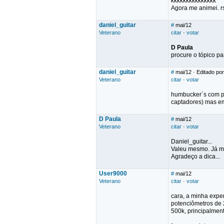
kkkkkkkkkkkkkkk
Agora me animei. rs
daniel_guitar
#
mai/12
Veterano
citar
·
votar
D Paula
procure o tópico p
daniel_guitar
#
mai/12
· Editado por
Veterano
citar
·
votar
humbucker´s com po
captadores) mas em 
D Paula
#
mai/12
Veterano
citar
·
votar
Daniel_guitar...
Valeu mesmo. Já ma
Agradeço a dica...
User9000
#
mai/12
Veterano
citar
·
votar
cara, a minha expe
potenciômetros de 
500k, principalment