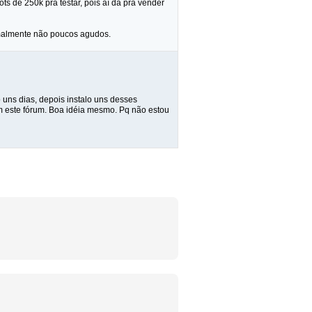
s de 250k pra testar, pois aí dá pra vender
rmalmente não poucos agudos.
 uns dias, depois instalo uns desses
em este fórum. Boa idéia mesmo. Pq não estou