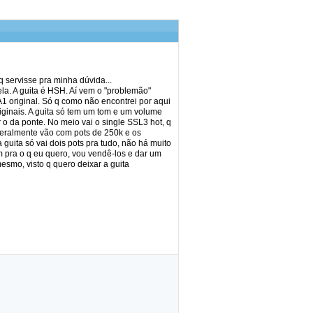
q servisse pra minha dúvida...
la. A guita é HSH. Aí vem o "problemão"
1 original. Só q como não encontrei por aqui
iginais. A guita só tem um tom e um volume
 o da ponte. No meio vai o single SSL3 hot, q
geralmente vão com pots de 250k e os
uita só vai dois pots pra tudo, não há muito
m pra o q eu quero, vou vendê-los e dar um
esmo, visto q quero deixar a guita