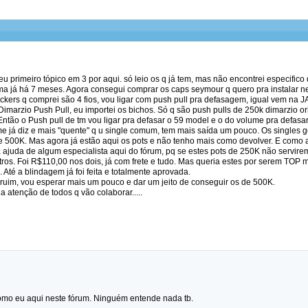
u primeiro tópico em 3 por aqui. só leio os q já tem, mas não encontrei especifico 
a já há 7 meses. Agora consegui comprar os caps seymour q quero pra instalar ne
ers q comprei são 4 fios, vou ligar com push pull pra defasagem, igual vem na JA
imarzio Push Pull, eu importei os bichos. Só q são push pulls de 250k dimarzio or
Então o Push pull de tm vou ligar pra defasar o 59 model e o do volume pra defasar
e já diz e mais "quente" q u single comum, tem mais saída um pouco. Os singles 
500K. Mas agora já estão aqui os pots e não tenho mais como devolver. E como a g
a ajuda de algum especialista aqui do fórum, pq se estes pots de 250K não servire
tros. Foi R$110,00 nos dois, já com frete e tudo. Mas queria estes por serem TOP m
 Até a blindagem já foi feita e totalmente aprovada.
r ruim, vou esperar mais um pouco e dar um jeito de conseguir os de 500K.
 atenção de todos q vão colaborar.....
omo eu aqui neste fórum. Ninguém entende nada tb.