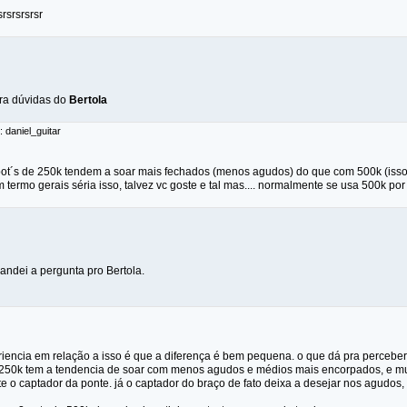
rsrsrsrsr
ara dúvidas do
Bertola
: daniel_guitar
t´s de 250k tendem a soar mais fechados (menos agudos) do que com 500k (isso
termo gerais séria isso, talvez vc goste e tal mas.... normalmente se usa 500k por
ndei a pergunta pro Bertola.
riencia em relação a isso é que a diferença é bem pequena. o que dá pra percebe
250k tem a tendencia de soar com menos agudos e médios mais encorpados, e mu
e o captador da ponte. já o captador do braço de fato deixa a desejar nos agudos, 