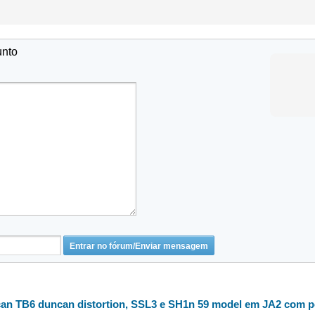
unto
n TB6 duncan distortion, SSL3 e SH1n 59 model em JA2 com po