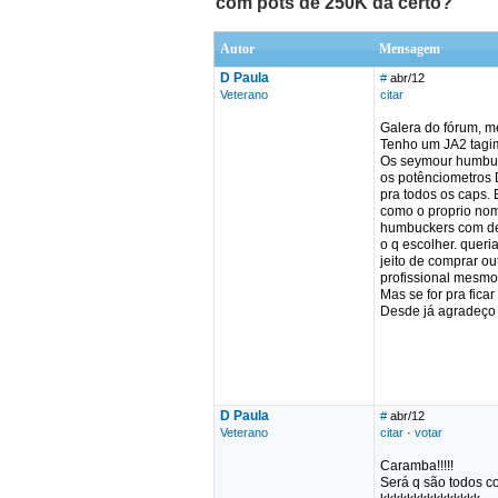
com pots de 250K dá certo?
Autor
Mensagem
D Paula
#
abr/12
Veterano
citar
Galera do fórum, me
Tenho um JA2 tagim
Os seymour humbuck
os potênciometros D
pra todos os caps. 
como o proprio nom
humbuckers com de 
o q escolher. queri
jeito de comprar ou
profissional mesmo.
Mas se for pra fica
Desde já agradeço a
D Paula
#
abr/12
Veterano
citar
·
votar
Caramba!!!!!
Será q são todos c