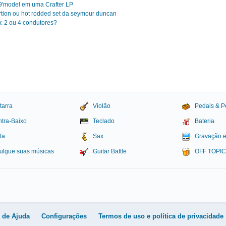
'model em uma Crafter LP
tion ou hot rodded set da seymour duncan
: 2 ou 4 condutores?
tarra
Violão
Pedais & P
tra-Baixo
Teclado
Bateria
ta
Sax
Gravação 
ulgue suas músicas
Guitar Battle
OFF TOPI
igital
l de Ajuda
Configurações
Termos de uso e política de privacidade