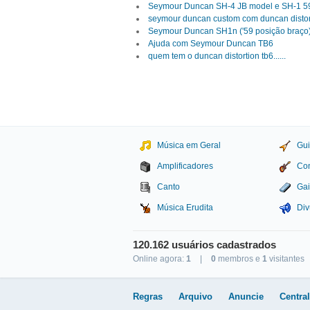
Seymour Duncan SH-4 JB model e SH-1 59
seymour duncan custom com duncan distor
Seymour Duncan SH1n ('59 posição braço)
Ajuda com Seymour Duncan TB6
quem tem o duncan distortion tb6......
Música em Geral
Gui
Amplificadores
Con
Canto
Gai
Música Erudita
Div
120.162 usuários cadastrados
Online agora:
1
|
0
membros e
1
visitantes
Studio Sol Comunicação D
Regras
Arquivo
Anuncie
Centra