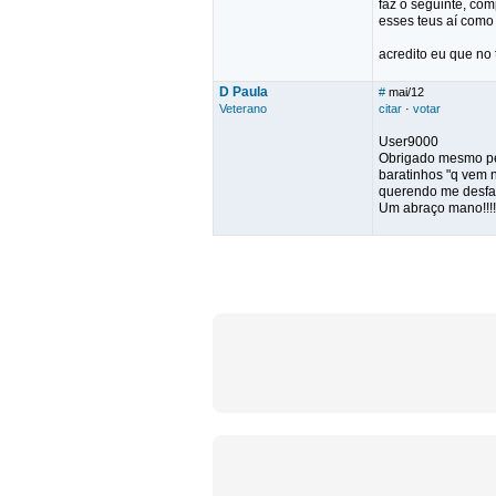
faz o seguinte, co
esses teus aí como
acredito eu que no
D Paula
#
mai/12
Veterano
citar
·
votar
User9000
Obrigado mesmo pel
baratinhos "q vem 
querendo me desfaz
Um abraço mano!!!!