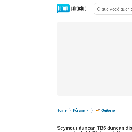
Home
Fóruns
Guitarra
>
>
Seymour duncan TB6 duncan dist