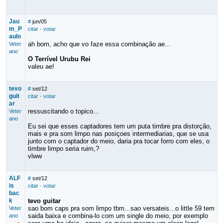
Jau
#
jun/05
m_P
citar
·
votar
aulo
ah bom, acho que vo faze essa combinação ae...
Veter
ano
O Terrível Urubu Rei
valeu ae!
tevo
#
set/12
guit
citar
·
votar
ar
ressuscitando o topico...
Veter
ano
Eu sei que esses captadores tem um puta timbre pra distorção,
mais e pra som limpo nas posiçoes intermediarias, que se usa
junto com o captador do meio, daria pra tocar forro com eles, o
timbre limpo seria ruim,?
vlww
ALF
#
set/12
is
citar
·
votar
bac
k
tevo guitar
sao bom caps pra som limpo tbm...sao versateis...o little 59 tem
Veter
saida baixa e combina-lo com um single do meio, por exemplo
ano