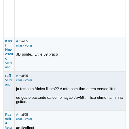
Kris
#
mai/05
t
citar
·
votar
Nov
oseli
JB ponte.. Litlle 59 braço
c
Veter
ano
raff
#
mai/05
Veter
citar
·
votar
ano
ja testou o Alnico II pro?? é mto bom tbm e tem versao little.
eu gosto bastante da combinação Jb+59 ... fica ótimo na minha
guitarra
Pas
#
mai/05
sok
citar
·
votar
a
andyeffect
Veter