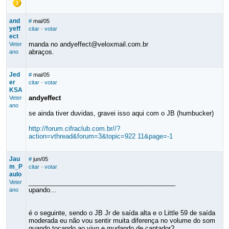
and
#
mai/05
yeff
citar
·
votar
ect
manda no andyeffect@veloxmail.com.br
Veter
abraços.
ano
Jed
#
mai/05
er
citar
·
votar
KSA
andyeffect
Veter
ano
se ainda tiver duvidas, gravei isso aqui com o JB (humbucker)
http://forum.cifraclub.com.br//?
action=vthread&forum=3&topic=922 11&page=-1
Jau
#
jun/05
m_P
citar
·
votar
aulo
_________________________________________
Veter
upando...
ano
é o seguinte, sendo o JB Jr de saída alta e o Little 59 de saída
moderada eu não vou sentir muita diferença no volume do som
quando tocando ao vivo e mudando de captador?