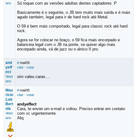
Só toquei com as versões adultas destes captadores :P
ano
Basicamente é o seguinte, o JB tem muito mais saída e é mais
agudo também, legal para ir de hard rock até Metal.
O 59 é bem mais comportado, legal para classic rock até hard
rock.
Agora se for colocar no braço, o 59 fica mais encorpado e
balanceia legal com o JB na ponte, se quiser algo mais
encorpado ainda, vá de jazz ou o alnico II pro.
and
#
mai/05
yeff
citar
·
votar
ect
sim valeu caras....
Veter
ano
Mau
#
mai/05
ricio
citar
·
votar
Luiz
Bert
andyeffect
ola
Cara, te enviei um e-mail e voltou. Preciso entrar em contato
com vc urgentemente.
Veter
Abç
ano