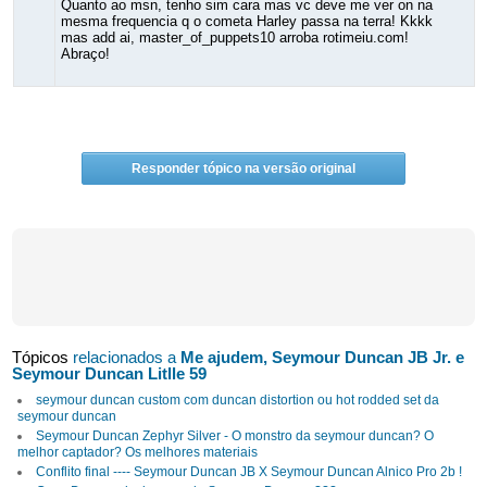
Quanto ao msn, tenho sim cara mas vc deve me ver on na
mesma frequencia q o cometa Harley passa na terra! Kkkk
mas add ai, master_of_puppets10 arroba rotimeiu.com!
Abraço!
Responder tópico na versão original
Tópicos
relacionados a
Me ajudem, Seymour Duncan JB Jr. e
Seymour Duncan Litlle 59
seymour duncan custom com duncan distortion ou hot rodded set da
seymour duncan
Seymour Duncan Zephyr Silver - O monstro da seymour duncan? O
melhor captador? Os melhores materiais
Conflito final ---- Seymour Duncan JB X Seymour Duncan Alnico Pro 2b !