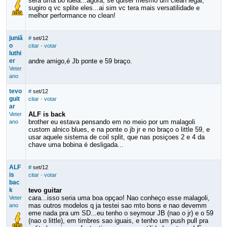
sera uma bo ideia...agora, se quiser mesmo um clean legal,
sugiro q vc splite eles...ai sim vc tera mais versatilidade e
melhor performance no clean!
juniã
#
set/12
o
citar
·
votar
luthi
er
andre amigo,é Jb ponte e 59 braço.
Veter
ano
tevo
#
set/12
guit
citar
·
votar
ar
ALF is back
Veter
brother eu estava pensando em no meio por um malagoli
ano
custom alnico blues, e na ponte o jb jr e no braço o little 59, e
usar aquele sistema de coil split, que nas posiçoes 2 e 4 da
chave uma bobina é desligada...
ALF
#
set/12
is
citar
·
votar
bac
k
tevo guitar
cara...isso seria uma boa opçao! Nao conheço esse malagoli,
Veter
mas outros modelos q ja testei sao mto bons e nao devemm
ano
eme nada pra um SD...eu tenho o seymour JB (nao o jr) e o 59
(nao o little), em timbres sao iguais, e tenho um push pull pra