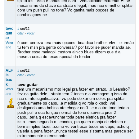
splita-los...isso e fantastico cara...versatilidade extrema! Esse
mecanismo da chave da strato e legal, mas nao e melhor splitar
com um push pull no tone? Vc ganha mais opçoes de
combinaçoes ne
tevo
#
set/12
guit
citar
·
votar
ar
é com certeza tera mais opçoes, boa dica brother, vlw... ei irmão
Veter
tu tem msn pra gente conversar? por favor se puder manda ae.
ano
Brother esse malagoli custom alnico blues dizem que é a
mesma coisa do texas special da fender...
ALF
#
set/12
is
citar
·
votar
bac
k
tevo guitar
tem um mecanismo mto legal pra fazer em strato...o LeandroP
Veter
fez na guita dele...strato tem 2 tones e a vantagem q isso da
ano
nao e mto significativa...vc pode deixar um deles pra splitar
gradualmente os caps...a medida q vc rola o knob, vai
desligando uma bobina ate chegar no 0...e o outro tone teria o
push pull e sua funçao normal de tone q serviria pros 2
caps...teria q escavunchar toda parte eletrica pra fazer
isso...mas segundo o Leandro, pra quem manja de eletrica e
bem simples fazer...como vc vai trocar todos os caps, acho q
valeria a pena fazer...nunca testei esse sistema mas parece ser
extremamente interessante!