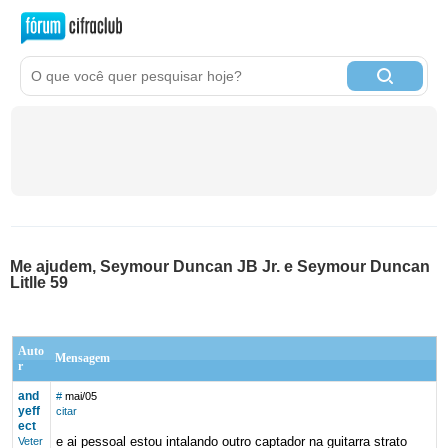
Me ajudem, Seymour Duncan JB Jr. e Seymour Duncan
Litlle 59
Auto
Mensagem
r
and
#
mai/05
yeff
citar
ect
e ai pessoal estou intalando outro captador na guitarra strato
Veter