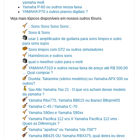
yamaha mo8
Yamaha P-60 ou outros nessa faixa
YAMAHA P70 x outros pianos digitais ?
Veja mais tópicos disponíveis em nossos outros fóruns.
.::Sons Sons Sons Sons::.
Sons & Sons
usar 1 amplificador de guitarra para sons limpos e outro
para sons sujos
Sons limpos com GT2 ou outros simuladores
Harmônicos e outros sons
qual o meelhor cubo para o mo6
YAMAHA F310 e outros nessa faixa de preço até R$ 500,00
.... Qual comprar ?
Duvida: Takamine (vários modelos) ou Yamaha APX 500 ou
outros?
Sax Alto Yamaha Yas 21 - O que vcs acham desse modelo
da yamaha ?
Yamaha Rbx775, Yamaha BB615 ou Ibanez Btbqm405
Yamaha C-45 / Yamaha C-70
Yamaha S90es e Yamaha S90xs
Yamaha Pacifica 112 vcx X Yamaha Pacifica 112 vmx -
Quais as Diferenças ?
Yamaha "apx6na" ou Yamaha "ntx-700"?
Yamaha BB425 OU Yamaha RBX375, qual deles eu devo