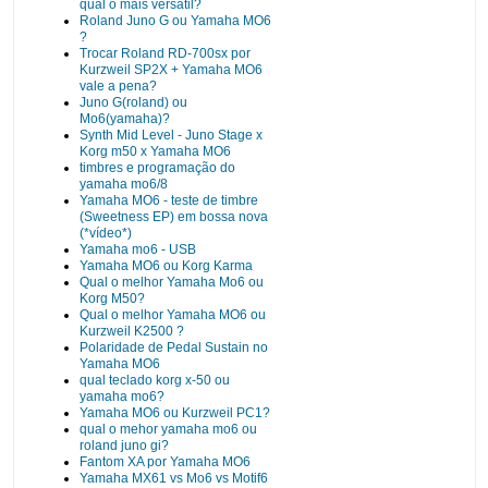
qual o mais versátil?
Roland Juno G ou Yamaha MO6
?
Trocar Roland RD-700sx por
Kurzweil SP2X + Yamaha MO6
vale a pena?
Juno G(roland) ou
Mo6(yamaha)?
Synth Mid Level - Juno Stage x
Korg m50 x Yamaha MO6
timbres e programação do
yamaha mo6/8
Yamaha MO6 - teste de timbre
(Sweetness EP) em bossa nova
(*vídeo*)
Yamaha mo6 - USB
Yamaha MO6 ou Korg Karma
Qual o melhor Yamaha Mo6 ou
Korg M50?
Qual o melhor Yamaha MO6 ou
Kurzweil K2500 ?
Polaridade de Pedal Sustain no
Yamaha MO6
qual teclado korg x-50 ou
yamaha mo6?
Yamaha MO6 ou Kurzweil PC1?
qual o mehor yamaha mo6 ou
roland juno gi?
Fantom XA por Yamaha MO6
Yamaha MX61 vs Mo6 vs Motif6