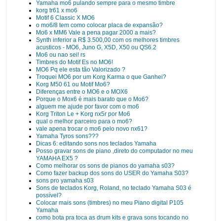
Yamaha mo6 pulando sempre para o mesmo timbre
korg tr61 x mo6
Motif 6 Classic X MO6
o mo6/8 tem como colocar placa de expansão?
Mo6 x MM6 Vale a pena pagar 2000 a mais?
Synth inferior a R$ 3.500,00 com os melhores timbres
acusticos - MO6, Juno G, X5D, X50 ou QS6.2
Mo6 ou nao sei! rs
Timbres do Motif Es no MO6!
MO6 Pq ele esta tão Valorizado ?
Troquei MO6 por um Korg Karma o que Ganhei?
Korg M50 61 ou Motif Mo6?
Diferenças entre o MO6 e o MOX6
Porque o Mox6 é mais barato que o Mo6?
alguem me ajude por favor com o mo6
Korg Triton Le + Korg nx5r por Mo6
qual o melhor parceiro para o mo6?
vale apena trocar o mo6 pelo novo nx61?
Yamaha Tyros sons???
Dicas 6: editando sons nos teclados Yamaha
Posso gravar sons de piano ,direto do computador no meu
YAMAHA EX5 ?
Como melhorar os sons de pianos do yamaha s03?
Como fazer backup dos sons do USER do Yamaha S03?
sons pro yamaha s03
Sons de teclados Korg, Roland, no teclado Yamaha S03 é
possível?
Colocar mais sons (timbres) no meu Piano digital P105
Yamaha
como bota pra toca as drum kits e grava sons tocando no