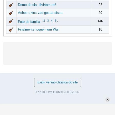
Demo do dia, divirtam-se!
22
Achos q vcs vao gostar disso.
29
.
2
.
3
.
4
.
5
.
146
Foto de familia
Finalmente toquei num Wal.
18
Exibir versão clássica do site
Fórum Cifra Club © 2001-2026