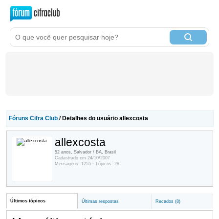
Fóruns Cifra Club
/ Detalhes do usuário allexcosta
allexcosta
52 anos, Salvador / BA, Brasil
Cadastrado em 24/10/2007
Mensagens: 1255 · Tópicos: 28
Últimos tópicos
Últimas respostas
Recados (8)