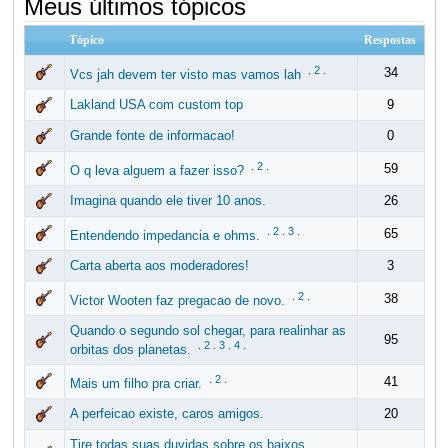
Meus últimos tópicos
Tópico
Respostas
.
2
.
34
Vcs jah devem ter visto mas vamos lah
Lakland USA com custom top
9
Grande fonte de informacao!
0
.
2
.
59
O q leva alguem a fazer isso?
Imagina quando ele tiver 10 anos.
26
.
2
.
3
.
65
Entendendo impedancia e ohms.
Carta aberta aos moderadores!
3
.
2
.
38
Victor Wooten faz pregacao de novo.
Quando o segundo sol chegar, para realinhar as
95
.
2
.
3
.
4
.
orbitas dos planetas.
.
2
.
41
Mais um filho pra criar.
A perfeicao existe, caros amigos.
20
Tire todas suas duvidas sobre os baixos