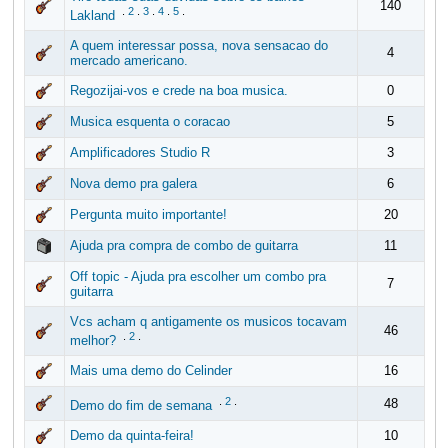
140
.
2
.
3
.
4
.
5
.
Lakland
A quem interessar possa, nova sensacao do
4
mercado americano.
Regozijai-vos e crede na boa musica.
0
Musica esquenta o coracao
5
Amplificadores Studio R
3
Nova demo pra galera
6
Pergunta muito importante!
20
Ajuda pra compra de combo de guitarra
11
Off topic - Ajuda pra escolher um combo pra
7
guitarra
Vcs acham q antigamente os musicos tocavam
46
.
2
.
melhor?
Mais uma demo do Celinder
16
.
2
.
48
Demo do fim de semana
Demo da quinta-feira!
10