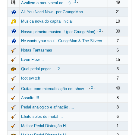
.
2
.
49
Avaliem o meu vocal ae .. :)
All You Need Now - por GrungeMan
21
Musica nova do capital inicial
10
.
2
.
30
Nossa primeira musica !! (por GrungeMan)
He wants your soul - GungeMan & The Silverx
7
Notas Fantasmas
6
Even Flow....
15
Qual pedal pegar.... !?
3
foot switch
7
.
2
.
40
Guitas com microafinação em show...
Assalto !!!...
8
Pedal analogico e afinação ....
8
Efeito solos de metal ...
6
Melhor Pedal Distorção Hj .....
1