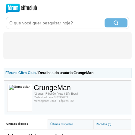
Fóruns Cifra Club
/ Detalhes do usuário GrungeMan
GrungeMan
42 anos, Ribeirão Preto / SP, Brasil
Cadastrado em 01/09/2003
Mensagens: 1645 · Tópicos: 80
Últimos tópicos
Últimas respostas
Recados (5)