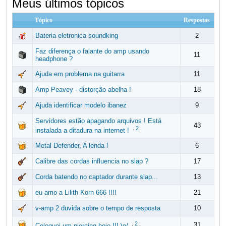
Meus últimos tópicos
Tópico
Respostas
Bateria eletronica soundking
2
Faz diferença o falante do amp usando
11
headphone ?
Ajuda em problema na guitarra
11
Amp Peavey - distorção abelha !
18
Ajuda identificar modelo ibanez
9
Servidores estão apagando arquivos ! Está
43
.
2
.
instalada a ditadura na internet !
Metal Defender, A lenda !
6
Calibre das cordas influencia no slap ?
17
Corda batendo no captador durante slap...
13
eu amo a Lilith Korn 666 !!!!
21
v-amp 2 duvida sobre o tempo de resposta
10
.
2
.
31
Coloquei um piercing hoje !!! \o/