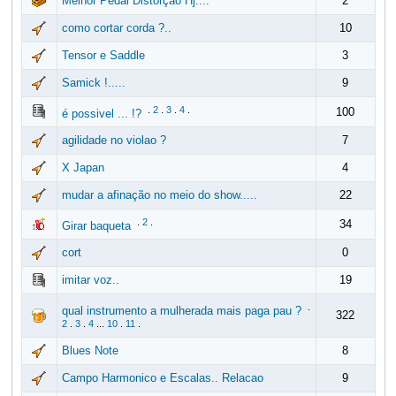
Melhor Pedal Distorção Hj....
2
como cortar corda ?..
10
Tensor e Saddle
3
Samick !.....
9
.
2
.
3
.
4
.
100
é possivel ... !?
agilidade no violao ?
7
X Japan
4
mudar a afinação no meio do show.....
22
.
2
.
34
Girar baqueta
cort
0
imitar voz..
19
.
qual instrumento a mulherada mais paga pau ?
322
2
.
3
.
4
...
10
.
11
.
Blues Note
8
Campo Harmonico e Escalas.. Relacao
9