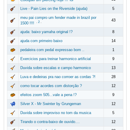
Live - Pain Lies on the Riverside (ajuda)
5
meu pai compro um fender made in brazil por
43
.
2
.
1500 !!!!
ajuda: baixo yamaha original !?
8
ajuda com primeiro baixo
14
pedaleira com pedal expressao bom ..
1
Exercicios para treinar harmonico artificial
9
Duvida sobre escalas e campo harmonico
13
Luva e dedeiras pra nao corroer as cordas ?!
28
como tocar acordes com distorção ?
12
efeitos zoom 505...vale a pena !?
9
Silver X - Mr Swinter by Grungeman
12
Duvida sobre improviso no tom da musica
5
Tirando o contra-baixo de ouvido....
12