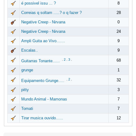
é possivel issu ... ?
8
Correias q soltam .....? o q fazer ?
28
Negative Creep - Nirvana
0
Negative Creep - Nirvana
24
Ampli Guita ao Vivo.......
9
Escalas..
9
.
2
.
3
.
68
Guitarras Tonante......
grunge
1
.
2
.
32
Equipamento Grunge.....
pitty
3
Mundo Animal - Mamonas
7
Tomati
7
Tirar musica ouvido......
12