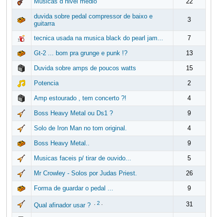
Musicas d nivel médio
22
duvida sobre pedal compressor de baixo e
3
guitarra
tecnica usada na musica black do pearl jam...
7
Gt-2 ... bom pra grunge e punk !?
13
Duvida sobre amps de poucos watts
15
Potencia
2
Amp estourado , tem concerto ?!
4
Boss Heavy Metal ou Ds1 ?
9
Solo de Iron Man no tom original.
4
Boss Heavy Metal..
9
Musicas faceis p/ tirar de ouvido...
5
Mr Crowley - Solos por Judas Priest.
26
Forma de guardar o pedal ...
9
.
2
.
31
Qual afinador usar ?