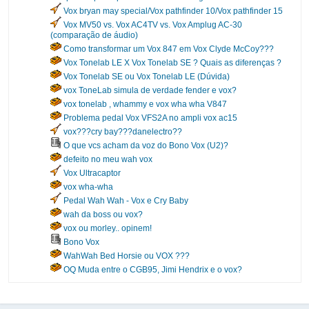
Vox bryan may special/Vox pathfinder 10/Vox pathfinder 15
Vox MV50 vs. Vox AC4TV vs. Vox Amplug AC-30
(comparação de áudio)
Como transformar um Vox 847 em Vox Clyde McCoy???
Vox Tonelab LE X Vox Tonelab SE ? Quais as diferenças ?
Vox Tonelab SE ou Vox Tonelab LE (Dúvida)
vox ToneLab simula de verdade fender e vox?
vox tonelab , whammy e vox wha wha V847
Problema pedal Vox VFS2A no ampli vox ac15
vox???cry bay???danelectro??
O que vcs acham da voz do Bono Vox (U2)?
defeito no meu wah vox
Vox Ultracaptor
vox wha-wha
Pedal Wah Wah - Vox e Cry Baby
wah da boss ou vox?
vox ou morley.. opinem!
Bono Vox
WahWah Bed Horsie ou VOX ???
OQ Muda entre o CGB95, Jimi Hendrix e o vox?