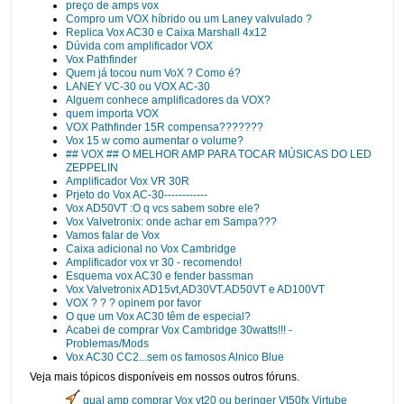
preço de amps vox
Compro um VOX híbrido ou um Laney valvulado ?
Replica Vox AC30 e Caixa Marshall 4x12
Dúvida com amplificador VOX
Vox Pathfinder
Quem já tocou num VoX ? Como é?
LANEY VC-30 ou VOX AC-30
Alguem conhece amplificadores da VOX?
quem importa VOX
VOX Pathfinder 15R compensa???????
Vox 15 w como aumentar o volume?
## VOX ## O MELHOR AMP PARA TOCAR MÚSICAS DO LED
ZEPPELIN
Amplificador Vox VR 30R
Prjeto do Vox AC-30------------
Vox AD50VT :O q vcs sabem sobre ele?
Vox Valvetronix: onde achar em Sampa???
Vamos falar de Vox
Caixa adicional no Vox Cambridge
Amplificador vox vr 30 - recomendo!
Esquema vox AC30 e fender bassman
Vox Valvetronix AD15vt,AD30VT.AD50VT e AD100VT
VOX ? ? ? opinem por favor
O que um Vox AC30 têm de especial?
Acabei de comprar Vox Cambridge 30watts!!! -
Problemas/Mods
Vox AC30 CC2...sem os famosos Alnico Blue
Veja mais tópicos disponíveis em nossos outros fóruns.
qual amp comprar Vox vt20 ou beringer Vt50fx Virtube