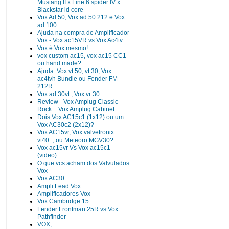
Mustang II x Line 6 spider IV x
Blackstar id core
Vox Ad 50; Vox ad 50 212 e Vox
ad 100
Ajuda na compra de Amplificador
Vox - Vox ac15VR vs Vox Ac4tv
Vox é Vox mesmo!
vox custom ac15, vox ac15 CC1
ou hand made?
Ajuda: Vox vt 50, vt 30, Vox
ac4tvh Bundle ou Fender FM
212R
Vox ad 30vt , Vox vr 30
Review - Vox Amplug Classic
Rock + Vox Amplug Cabinet
Dois Vox AC15c1 (1x12) ou um
Vox AC30c2 (2x12)?
Vox AC15vr, Vox valvetronix
vt40+, ou Meteoro MGV30?
Vox ac15vr Vs Vox ac15c1
(video)
O que vcs acham dos Valvulados
Vox
Vox AC30
Ampli Lead Vox
Amplificadores Vox
Vox Cambridge 15
Fender Frontman 25R vs Vox
Pathfinder
VOX,