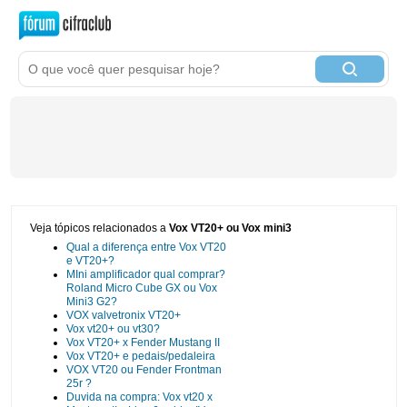
Veja tópicos relacionados a
Vox VT20+ ou Vox mini3
Qual a diferença entre Vox VT20
e VT20+?
MIni amplificador qual comprar?
Roland Micro Cube GX ou Vox
Mini3 G2?
VOX valvetronix VT20+
Vox vt20+ ou vt30?
Vox VT20+ x Fender Mustang II
Vox VT20+ e pedais/pedaleira
VOX VT20 ou Fender Frontman
25r ?
Duvida na compra: Vox vt20 x