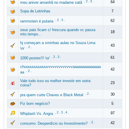
.
2
.
3
.
64
meu aniver amanhã no madame satã
Sopa de Letrinhas
7
.
2
.
3
.
62
rammstein é putaria
seus pais ficam c/ frescura quando vc passa
18
mto tempo...
hj começam a sminhas aulas no Souza Lima
43
.
2
.
\o/
.
2
.
3
.
61
1000 postes!!! \o/
chuuuuuuuuuuuvvvvvvvvvvvvvaaaaaaaaaaaaaa
42
.
2
.
aa
Vale tudo isso ou melhor investir em outra
23
coisa?
.
2
.
30
pra quem curte Chaves e Black Metal
Fiz bom negócio?
5
.
2
.
3
.
4
.
97
Whiplash Vs. Angra
.
2
.
42
consumo: Desperdício ou Investimento?