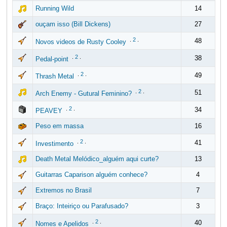
Running Wild
14
ouçam isso (Bill Dickens)
27
.
2
.
48
Novos videos de Rusty Cooley
.
2
.
38
Pedal-point
.
2
.
49
Thrash Metal
.
2
.
51
Arch Enemy - Gutural Feminino?
.
2
.
34
PEAVEY
Peso em massa
16
.
2
.
41
Investimento
Death Metal Melódico_alguém aqui curte?
13
Guitarras Caparison alguém conhece?
4
Extremos no Brasil
7
Braço: Inteiriço ou Parafusado?
3
.
2
.
40
Nomes e Apelidos