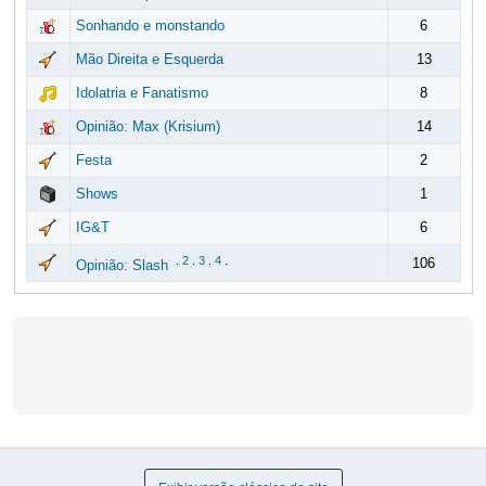
Sonhando e monstando
6
Mão Direita e Esquerda
13
Idolatria e Fanatismo
8
Opinião: Max (Krisium)
14
Festa
2
Shows
1
IG&T
6
.
2
.
3
.
4
.
106
Opinião: Slash