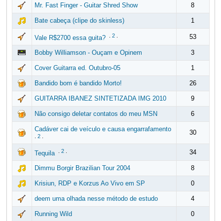
Mr. Fast Finger - Guitar Shred Show
8
Bate cabeça (clipe do skinless)
1
.
2
.
53
Vale R$2700 essa guita?
Bobby Williamson - Ouçam e Opinem
3
Cover Guitarra ed. Outubro-05
1
Bandido bom é bandido Morto!
26
GUITARRA IBANEZ SINTETIZADA IMG 2010
9
Não consigo deletar contatos do meu MSN
6
Cadáver cai de veículo e causa engarrafamento
30
.
2
.
.
2
.
34
Tequila
Dimmu Borgir Brazilian Tour 2004
8
Krisiun, RDP e Korzus Ao Vivo em SP
0
deem uma olhada nesse método de estudo
4
Running Wild
0