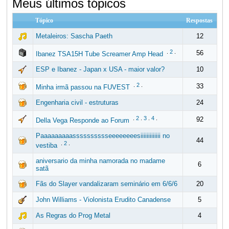
Meus últimos tópicos
Tópico
Respostas
Metaleiros: Sascha Paeth
12
.
2
.
56
Ibanez TSA15H Tube Screamer Amp Head
ESP e Ibanez - Japan x USA - maior valor?
10
.
2
.
33
Minha irmã passou na FUVEST
Engenharia civil - estruturas
24
.
2
.
3
.
4
.
92
Della Vega Responde ao Forum
Paaaaaaaaasssssssssseeeeeeeesiiiiiiiiiiiii no
44
.
2
.
vestiba
aniversario da minha namorada no madame
6
satã
Fãs do Slayer vandalizaram seminário em 6/6/6
20
John Williams - Violonista Erudito Canadense
5
As Regras do Prog Metal
4