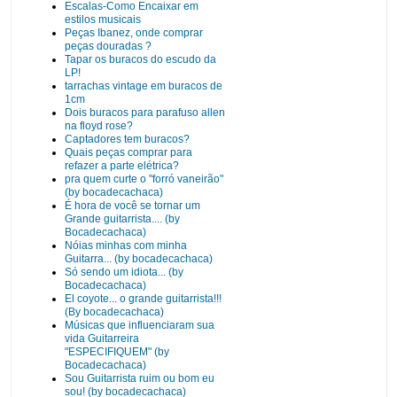
Escalas-Como Encaixar em
estilos musicais
Peças Ibanez, onde comprar
peças douradas ?
Tapar os buracos do escudo da
LP!
tarrachas vintage em buracos de
1cm
Dois buracos para parafuso allen
na floyd rose?
Captadores tem buracos?
Quais peças comprar para
refazer a parte elétrica?
pra quem curte o "forró vaneirão"
(by bocadecachaca)
É hora de você se tornar um
Grande guitarrista.... (by
Bocadecachaca)
Nóias minhas com minha
Guitarra... (by bocadecachaca)
Só sendo um idiota... (by
Bocadecachaca)
El coyote... o grande guitarrista!!!
(By bocadecachaca)
Músicas que influenciaram sua
vida Guitarreira
"ESPECIFIQUEM" (by
Bocadecachaca)
Sou Guitarrista ruim ou bom eu
sou! (by bocadecachaca)