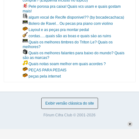
comprar? (Esquema incluso no tópico)
Pele porosa pra caixa! Quais vcs usam e quais gostam
mais!
algum vocal de Recife disponivel?? (by bocadecachaca)
Bolero de Ravel... Ou pecas pra piano com violino
Layout e as peças pra montar pedal
cordas......quais são as boas e quais sào as ruins
Quais os melhores timbres do Triton Le? Quais os
melhores?
Quais os melhores falantes para baixo do mundo? Quais
são as marcas?
Quais notas soam melhor em quais acordes ?
PEÇAS PARA PEDAIS
peças pela internet
Exibir versão clássica do site
Fórum Cifra Club © 2001-2026