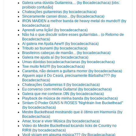
Galera uma dúvida Guitarreira.... (by Bocadecachaca) [obs:
proibido confusão]
Chateações guitarreiras (by bocadecachaca)
Sinceramente cansei disso... (by Bocadecachaca)
IRON MAIDEN a melhor banda de heavy-metal do mundo!!! (by
bocadecachaca)
Aprendi uma lição! (by bocadecachaca)
Não há o que discutir sobre esses guitarristas... (o Retorno de
Bocadecachaca)
Aí galera me Ajuda Aew!!! (by bocadecachaca)
Tributo ao tsunami (by bocadecachaca)
Brasileiros cabeças de mamão... (by bocadecachaca)
Galera me ajuda aí (by bocadecachaca)
Umas dúvidas bocadecachacianas (by bocadecachaca)
Tow muito feliz!!!! (by bocadecachaca)
Caramba, não deixem a guitarra morrer (by bocadecachaca)
Alguem aqui é Do Ceará, precisamente Bárbalha??? (by
Bocadecachaca)
Chateações Guitarreiras II (by bocadecachaca)
Eu converso com minha Guitarra! (by bocadecachaca)
Galera que me conhece /JIN (by bocadecachaca)
Playback de música de minha banda (by bocadecachaca)
Sintam O Poder GUNS N ROSES "Nightrain live Buckethead"
(by bocadecachaca)
Mestre Buckethead mostrando que é ótimo em Harmonia (by
Bocadecachaca)
Amar, tocar e viver Música (by bocadecachaca)
Video do Mestre Buckethead tocando licks de Country no
RIRIII (by bocadecachaca)
Você viciam em alguma música??? (by Bocadecachaca)