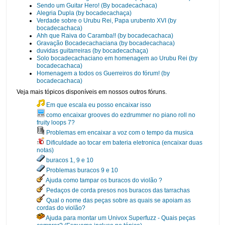
Sendo um Guitar Hero! (By bocadecachaca)
Alegria Dupla (by bocadecachaça)
Verdade sobre o Urubu Rei, Papa urubento XVI (by
bocadecachaca)
Ahh que Raiva do Caramba!! (by bocadecachaca)
Gravação Bocadecachaciana (by bocadecachaca)
duvidas guitarreiras (by bocadecachaça)
Solo bocadecachaciano em homenagem ao Urubu Rei (by
bocadecachaca)
Homenagem a todos os Guerreiros do fórum! (by
bocadecachaca)
Veja mais tópicos disponíveis em nossos outros fóruns.
Em que escala eu posso encaixar isso
como encaixar grooves do ezdrummer no piano roll no
fruity loops 7?
Problemas em encaixar a voz com o tempo da musica
Dificuldade ao tocar em bateria eletronica (encaixar duas
notas)
buracos 1, 9 e 10
Problemas buracos 9 e 10
Ajuda como tampar os buracos do violão ?
Pedaços de corda presos nos buracos das tarrachas
Qual o nome das peças sobre as quais se apoiam as
cordas do violão?
Ajuda para montar um Univox Superfuzz - Quais peças