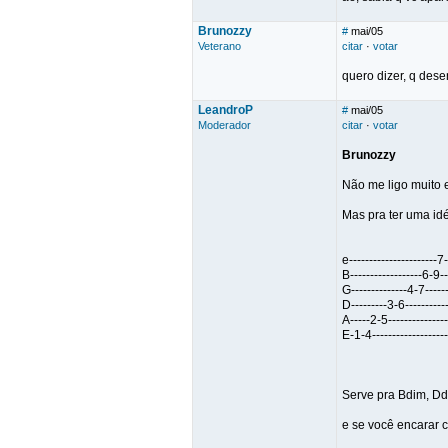
Brunozzy
#
mai/05
Veterano
citar
·
votar
quero dizer, q des
LeandroP
#
mai/05
Moderador
citar
·
votar
Brunozzy
Não me ligo muito 
Mas pra ter uma idé
e----------------------7-
B------------------6-9---
G--------------4-7-------
D---------3-6------------
A-----2-5----------------
E-1-4--------------------
Serve pra Bdim, Dd
e se você encarar 