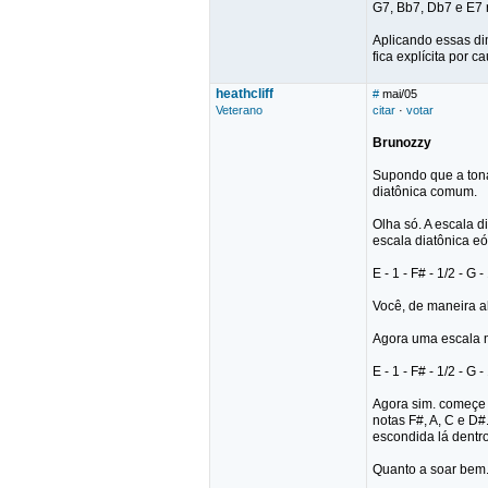
G7, Bb7, Db7 e E7 
Aplicando essas dim
fica explícita por 
heathcliff
#
mai/05
Veterano
citar
·
votar
Brunozzy
Supondo que a tona
diatônica comum.
Olha só. A escala d
escala diatônica eó
E - 1 - F# - 1/2 - G - 
Você, de maneira a
Agora uma escala m
E - 1 - F# - 1/2 - G - 
Agora sim. começe 
notas F#, A, C e D#
escondida lá dentro 
Quanto a soar bem.