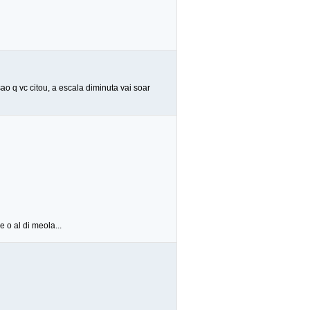
 q vc citou, a escala diminuta vai soar
 o al di meola...