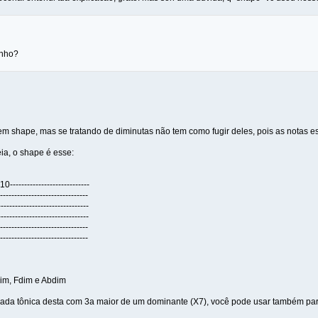
enho?
em shape, mas se tratando de diminutas não tem como fugir deles, pois as notas e
ia, o shape é esse:
10----------------------------
------------------------------
------------------------------
------------------------------
------------------------------
------------------------------
im, Fdim e Abdim
cada tônica desta com 3a maior de um dominante (X7), você pode usar também par