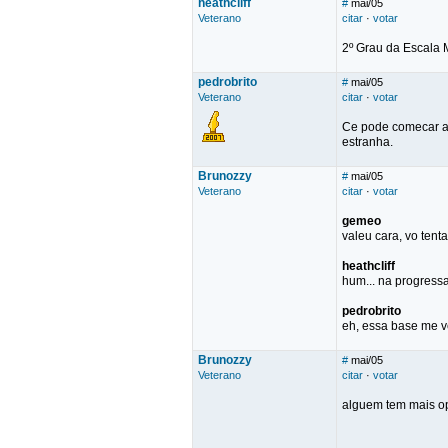
heathcliff
#
mai/05
Veterano
citar
·
votar
2º Grau da Escala 
pedrobrito
#
mai/05
Veterano
citar
·
votar
Ce pode comecar a 
estranha.
Brunozzy
#
mai/05
Veterano
citar
·
votar
gemeo
valeu cara, vo ten
heathcliff
hum... na progressa
pedrobrito
eh, essa base me ve
Brunozzy
#
mai/05
Veterano
citar
·
votar
alguem tem mais op