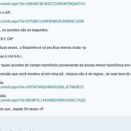
ndit.com/d.aspx?id=1N8O9CBCB4Z7Z10NONT8QN5T4U
 o GP...
ndit.com/d.aspx?id=0XTQKCUA8FIDW0JPJ00BWCJX99
, os acordes são os seguintes:
 B C D#º
as vezes...o finalzinho é só pra ficar menos chato =p
 é I-IV-V-II-I...
r quais acordes do campo harmônico proveniente da escala menor harmônica em qu
gressão que você mostrou aí em cima pô...música não é só regras...se soar bem tá 
ta:
ndit.com/d.aspx?id=1HTXF34NEHB430360LJCFMGB72
ida:
ndit.com/d.aspx?id=0EHBYIL144SW82X8WUHVKC7XQS
io sux...repete 50 vezes =P