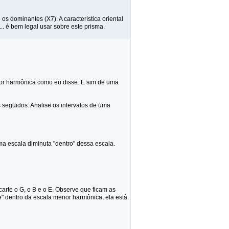
s dominantes (X7). A característica oriental
.. é bem legal usar sobre este prisma.
or harmônica como eu disse. E sim de uma
s seguidos. Analise os intervalos de uma
ma escala diminuta "dentro" dessa escala.
arte o G, o B e o E. Observe que ficam as
ste" dentro da escala menor harmônica, ela está