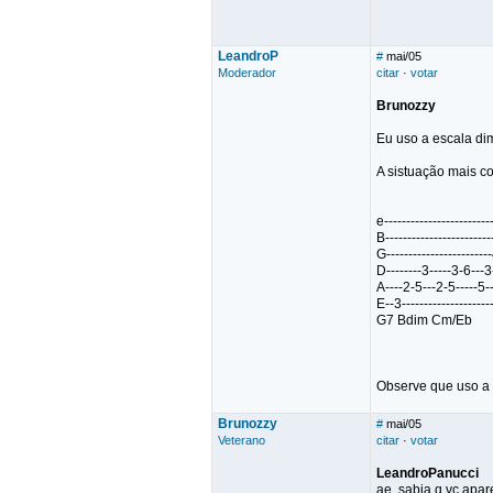
LeandroP
#
mai/05
Moderador
citar
·
votar
Brunozzy
Eu uso a escala di
A sistuação mais c
e-------------------------
B------------------------
G-----------------------
D--------3-----3-6---3-
A----2-5---2-5-----5----
E--3---------------------
G7 Bdim Cm/Eb
Observe que uso a 
Brunozzy
#
mai/05
Veterano
citar
·
votar
LeandroPanucci
ae, sabia q vc apa