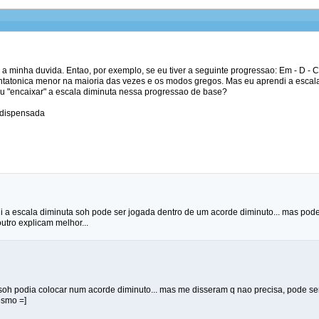
a minha duvida. Entao, por exemplo, se eu tiver a seguinte progressao: Em - D - 
ntatonica menor na maioria das vezes e os modos gregos. Mas eu aprendi a escal
u "encaixar" a escala diminuta nessa progressao de base?
 dispensada
 a escala diminuta soh pode ser jogada dentro de um acorde diminuto... mas pode 
utro explicam melhor...
 soh podia colocar num acorde diminuto... mas me disseram q nao precisa, pode 
esmo =]