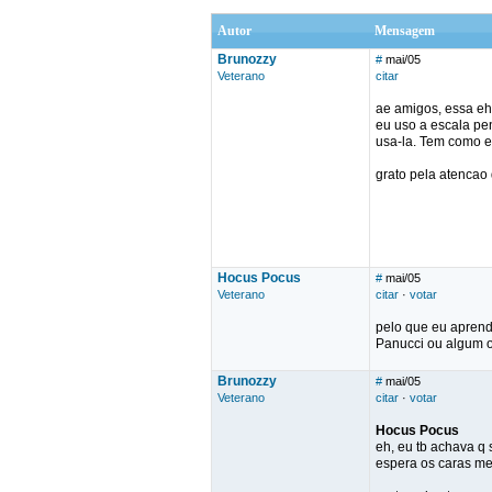
Autor
Mensagem
Brunozzy
#
mai/05
Veterano
citar
ae amigos, essa eh 
eu uso a escala pe
usa-la. Tem como e
grato pela atencao
Hocus Pocus
#
mai/05
Veterano
citar
·
votar
pelo que eu aprendi
Panucci ou algum o
Brunozzy
#
mai/05
Veterano
citar
·
votar
Hocus Pocus
eh, eu tb achava q
espera os caras m