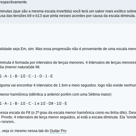
respectivamente.
inutas (que são a mesma escala invertida) você terá um sabor mais exótico sobre o
causa das tensões b9 e b13 que pinta nesses acordes por causa da escala diminuta..
lidade seja Em, sim. Mas essa progressão não é proveniente de uma escala men
iminuta é formada por intervalos de terças menores. 4 Intervalos de terças menore
lia (menor natural)de Mi.
1 - A - 1 - B - 1/2 - C - 1 - D - 1 - E
lguma vai encontrar 4 intervalos de 1 tom e meio seguidos. logo não existe nenhu
enor harmônica (idêntica a anterior porêm com uma Sétima maior)
1 - A - 1 - B - 1/2 - C - 1 e 1/2 - D# - 1/2 - E
essa escala do F# (o 2º grau da escala menor harmônica como eu tinha dito). Desc
. Pronto, 4 intervalos de terça menor seguidos, aí está a escala diminuta. Ela "exi
rsrsrsrs...
..veja vc mesmo nessa tab do
Guitar Pro