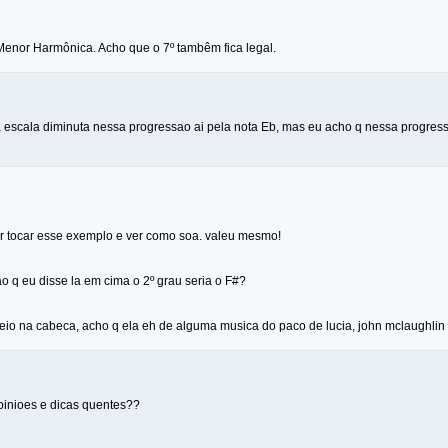
Menor Harmônica. Acho que o 7º tambêm fica legal.
escala diminuta nessa progressao ai pela nota Eb, mas eu acho q nessa progressao
tar tocar esse exemplo e ver como soa. valeu mesmo!
o q eu disse la em cima o 2º grau seria o F#?
io na cabeca, acho q ela eh de alguma musica do paco de lucia, john mclaughlin e
inioes e dicas quentes??