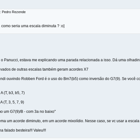
r: Pedro Rezende
.. como seria uma escala diminuta ? :o]
q o Panucci, estava me explicando uma parada relacionada a isso. Dá uma olhadin
rivados de outras escalas também geram acordes X7
ndi ouvindo Robben Ford é o uso do Bm7(b5) como inversão do G7(9). Se você co
A (T, b3, b5, 7)
A (T, 3, 5, 7, 9)
 um G7(9)/B - com 3a no baixo''
ema um acorde diminuto, em um acorde mixolídio. Nesse caso, se vc usar a escala 
 falado besteira!!! Valeu!!!