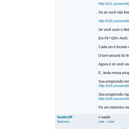
http://s31.youse
Ou se você não tiver
http://s30.youse
Se você ouvir o Mid
Em F# º G/5+ Am/5-
Cada um é tocado du
O turn-around do final
Agora é só você ve
E...testa nessa pro
Sua progressão len
http://s29.youse
Sua progressão ráp
http://s29.youse
Fiz um midzinho me
heathcliff
#
mai/05
Veterano
citar
·
votar