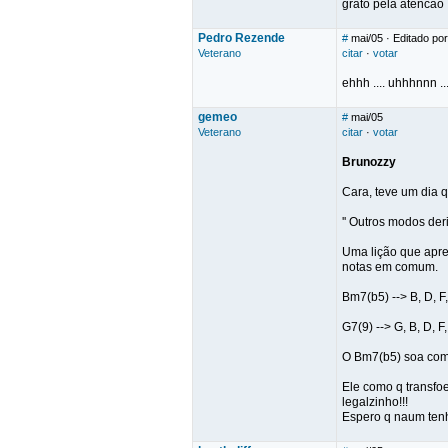
grato pela atencao
Pedro Rezende
#
mai/05
· Editado po
Veterano
citar
·
votar
ehhh .... uhhhnnn .
gemeo
#
mai/05
Veterano
citar
·
votar
Brunozzy
Cara, teve um dia 
'' Outros modos de
Uma lição que apre
notas em comum.
Bm7(b5) --> B, D, F, 
G7(9) --> G, B, D, F, 
O Bm7(b5) soa como
Ele como q transfo
legalzinho!!!
Espero q naum tenha