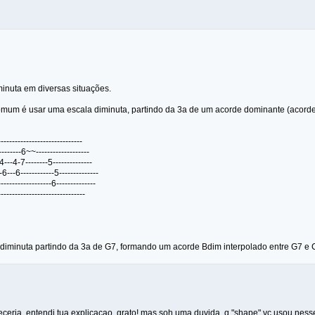
minuta em diversas situações.
omum é usar uma escala diminuta, partindo da 3a de um acorde dominante (acorde
-----------------------------
--------6~~-------------------
-4---4-7--------5--------------
6---6------------5--------------
----------------6--------------
------------------------------
diminuta partindo da 3a de G7, formando um acorde Bdim interpolado entre G7 e
receria. entendi tua explicacao, grato! mas soh uma duvida, q "shape" vc usou nes