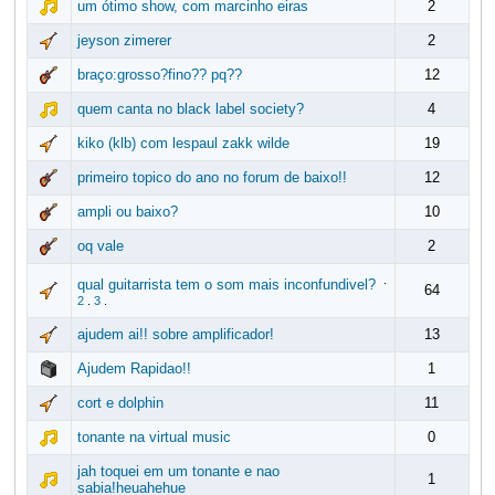
um ótimo show, com marcinho eiras
2
jeyson zimerer
2
braço:grosso?fino?? pq??
12
quem canta no black label society?
4
kiko (klb) com lespaul zakk wilde
19
primeiro topico do ano no forum de baixo!!
12
ampli ou baixo?
10
oq vale
2
.
qual guitarrista tem o som mais inconfundivel?
64
2
.
3
.
ajudem ai!! sobre amplificador!
13
Ajudem Rapidao!!
1
cort e dolphin
11
tonante na virtual music
0
jah toquei em um tonante e nao
1
sabia!heuahehue