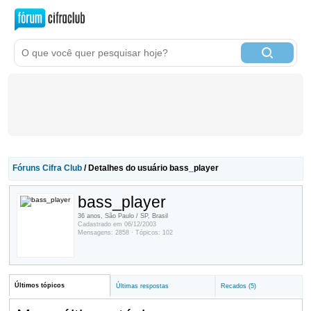
Fóruns Cifra Club
/ Detalhes do usuário bass_player
bass_player
36 anos, São Paulo / SP, Brasil
Cadastrado em 06/12/2003
Mensagens: 2858 · Tópicos: 102
Últimos tópicos
Últimas respostas
Recados (5)