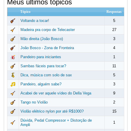
Meus últimos tópicos
Tópico
Respostas
Voltando a tocar!
5
Madeira pra corpo de Telecaster
27
Mão direita (João Bosco)
3
João Bosco - Zona de Fronteira
4
Pandeiro para iniciantes
1
Sambas fáceis para tocar?
11
Dica, música com solo de sax
5
Pandeiro, alguém sabe?
3
Acabei de ver aquele vídeo do Della Vega
9
Tango no Violão
2
Violão elétrico nylon por até R$1000?
15
Dúvida, Pedal Compressor + Distorção de
1
Ampli