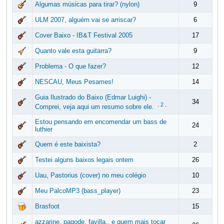
Algumas músicas para tirar? (nylon)
9
ULM 2007, alguém vai se arriscar?
6
Cover Baixo - IB&T Festival 2005
17
Quanto vale esta guitarra?
9
Problema - O que fazer?
12
NESCAU, Meus Pesames!
14
Guia Ilustrado do Baixo (Edmar Luighi) -
34
.
2
.
Comprei, veja aqui um resumo sobre ele.
Estou pensando em encomendar um bass de
24
luthier
Quem é este baixista?
2
Testei alguns baixos legais ontem
26
Uau, Pastorius (cover) no meu colégio
10
Meu PalcoMP3 (bass_player)
23
Brasfoot
15
azzarine, pagode, favilla.. e quem mais tocar