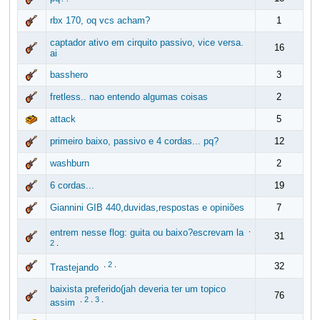
rbx 170, oq vcs acham?
1
captador ativo em cirquito passivo, vice versa.
16
ai
basshero
3
fretless.. nao entendo algumas coisas
2
attack
5
primeiro baixo, passivo e 4 cordas... pq?
12
washburn
2
6 cordas...
19
Giannini GIB 440,duvidas,respostas e opiniões
7
.
entrem nesse flog: guita ou baixo?escrevam la
31
2
.
.
2
.
32
Trastejando
baixista preferido(jah deveria ter um topico
76
.
2
.
3
.
assim