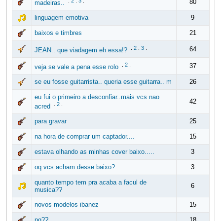
.
2
.
3
.
80
madeiras..
linguagem emotiva
9
baixos e timbres
21
.
2
.
3
.
64
JEAN.. que viadagem eh essa!?
.
2
.
37
veja se vale a pena esse rolo
se eu fosse guitarrista.. queria esse guitarra.. m
26
eu fui o primeiro a desconfiar..mais vcs nao
42
.
2
.
acred
para gravar
25
na hora de comprar um captador....
15
estava olhando as minhas cover baixo.....
3
oq vcs acham desse baixo?
3
quanto tempo tem pra acaba a facul de
6
musica??
novos modelos ibanez
15
pq??
18