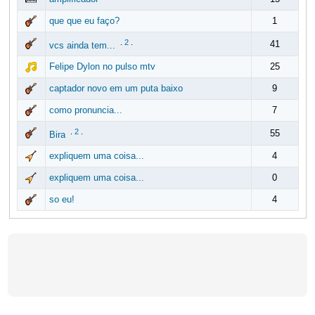
que que eu faço?
1
.
2
.
41
vcs ainda tem...
Felipe Dylon no pulso mtv
25
captador novo em um puta baixo
9
como pronuncia...
7
.
2
.
55
Bira
expliquem uma coisa...
4
expliquem uma coisa...
0
so eu!
4