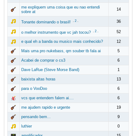
me expliquem uma coisa que eu nao entendi
14
sobre at
.
2
.
36
Tonante dominando o brasil!
.
2
.
52
o melhor instrumento que vc jah tocou?
e qual eh a banda ou musico mais conhecido?
12
Mais uma pro nukebass, qm souber tb fala ai
5
Acabei de comprar o cs3
6
Dave LaRue (Steve Morse Band)
1
baixista altas horas
13
para o VooDoo
6
vcs que entendem falem ai....
6
me ajudem rapido e urgente
19
pensando bem...
9
luthier
0
amplificador
15