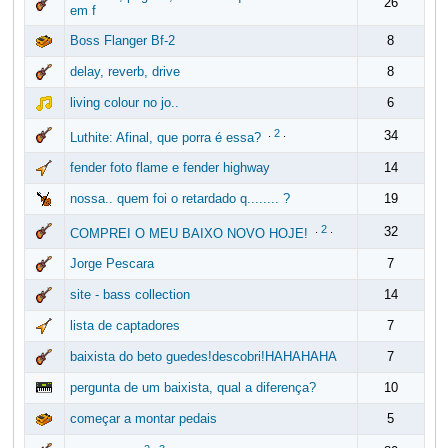
26
em f
Boss Flanger Bf-2
8
delay, reverb, drive
8
living colour no jo..
6
.
2
.
34
Luthite: Afinal, que porra é essa?
fender foto flame e fender highway
14
nossa.. quem foi o retardado q........ ?
19
.
2
.
32
COMPREI O MEU BAIXO NOVO HOJE!
Jorge Pescara
7
site - bass collection
14
lista de captadores
7
baixista do beto guedes!descobri!HAHAHAHA
7
pergunta de um baixista, qual a diferença?
10
começar a montar pedais
5