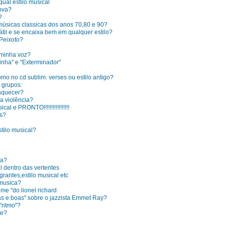
ual estilo musical
nova?
?
músicas classicas dos anos 70,80 e 90?
átil e se encaixa bem em qualquer estilo?
 Peixoto?
 minha voz?
inha" e "Exterminador"
omo no cd sublim. verses ou estilo antigo?
 grupos:
raquecer?
a violência?
l e PRONTO!!!!!!!!!!!!!!!!!
ys?
tilo musical?
ca?
l dentro das vertentes
antes,estilo musical etc
 musica?
 me "do lionel richard
as e boas" sobre o jazzista Emmet Ray?
"ritmo"?
te?