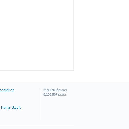
edaleiras
tópicos
313.270
posts
8.106.567
e Home Studio
C