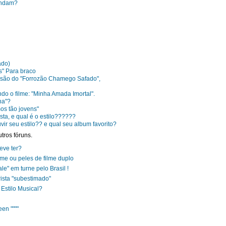
endam?
ado)
as" Para braco
versão do "Forrozão Chamego Safado",
ndo o filme: "Minha Amada Imortal".
ha"?
os tão jovens"
ta, e qual é o estilo??????
uvir seu estilo?? e qual seu album favorito?
tros fóruns.
eve ter?
lme ou peles de filme duplo
e" em turne pelo Brasil !
rista "subestimado"
Estilo Musical?
en """"