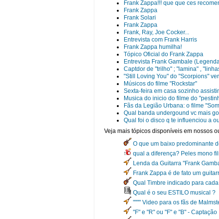
Frank Zappa!!! que que ces recom
Frank Zappa
Frank Solari
Frank Zappa
Frank, Ray, Joe Cocker...
Entrevista com Frank Harris
Frank Zappa humilha!
Tópico Oficial do Frank Zappa
Entrevista Frank Gambale (Legend
Captdor de "trilho" ; "lamina" , "linh
"Still Loving You" do "Scorpions" 
Músicos do filme "Rockstar"
Sexta-feira em casa sozinho assisti
Musica do inicio do filme do "pestin
Fãs da Legião Urbana: o filme "Som
Qual banda undergound vc mais gos
Qual foi o disco q te influenciou a o
Veja mais tópicos disponíveis em nossos ou
O que um baixo predominante d
qual a diferença? Peles mono fi
Lenda da Guitarra "Frank Gambal
Frank Zappa é de fato um guitar
Qual Timbre indicado para cada 
Qual é o seu ESTILO musical ?
"""" Video para os fãs de Malmste
"F" e "R" ou "F" e "B" - Captação