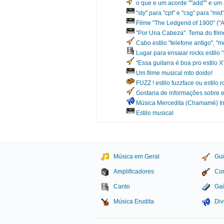
o que e um acorde ""add"" e um a
"sty" para "cpt" e "csg" para "mid
Filme "The Ledgend of 1900" ("A
"Por Una Cabeza". Tema do film
Cabo estilo "telefone antigo", 
Lugar para ensaiar rocks estilo 
"Essa guitarra é boa pro estilo X
Um filme musical mto doido!
FUZZ ! estilo fuzzface ou estilo 
Gostaria de informações sobre e
Música Mercedita (Chamamé) Inst
Estilo musical
Música em Geral
Gui
Amplificadores
Con
Canto
Gai
Música Erudita
Div