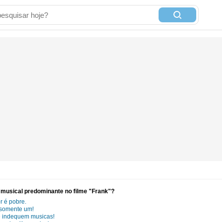
o musical predominante no filme "Frank"?
 é pobre.
a somente um!
e indequem musicas!