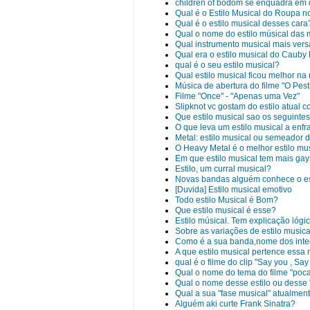
children of bodom se enquadra em q
Qual é o Estilo Musical do Roupa 
Qual é o estilo musical desses cara
Qual o nome do estilo músical das 
Qual instrumento musical mais vers
Qual era o estilo musical do Cauby
qual é o seu estilo musical?
Qual estilo musical ficou melhor na
Música de abertura do filme "O Pest
Filme "Once" - "Apenas uma Vez"
Slipknot vc gostam do estilo atual c
Que estilo musical sao os seguintes
O que leva um estilo musical a enf
Metal: estilo musical ou semeador d
O Heavy Metal é o melhor estilo musica
Em que estilo musical tem mais ga
Estilo, um curral musical?
Novas bandas alguém conhece o es
[Duvida] Estilo musical emotivo
Todo estilo Musical é Bom?
Que estilo musical é esse?
Estilo músical. Tem explicação lógi
Sobre as variações de estilo musica
Como é a sua banda,nome dos integr
A que estilo musical pertence essa
qual é o filme do clip "Say you , Say
Qual o nome do tema do filme "poc
Qual o nome desse estilo ou desse 
Qual a sua "fase musical" atualmen
Alguém aki curte Frank Sinatra?