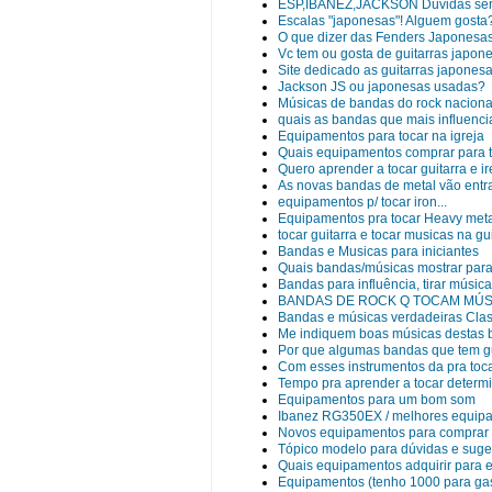
ESP,IBANEZ,JACKSON Dúvidas séri
Escalas "japonesas"! Alguem gosta
O que dizer das Fenders Japonesa
Vc tem ou gosta de guitarras japon
Site dedicado as guitarras japonesa
Jackson JS ou japonesas usadas?
Músicas de bandas do rock nacional 
quais as bandas que mais influenci
Equipamentos para tocar na igreja
Quais equipamentos comprar para to
Quero aprender a tocar guitarra e 
As novas bandas de metal vão entr
equipamentos p/ tocar iron...
Equipamentos pra tocar Heavy meta
tocar guitarra e tocar musicas na gu
Bandas e Musicas para iniciantes
Quais bandas/músicas mostrar par
Bandas para influência, tirar música
BANDAS DE ROCK Q TOCAM MÚS
Bandas e músicas verdadeiras Clas
Me indiquem boas músicas destas
Por que algumas bandas que tem gui
Com esses instrumentos da pra to
Tempo pra aprender a tocar deter
Equipamentos para um bom som
Ibanez RG350EX / melhores equip
Novos equipamentos para comprar
Tópico modelo para dúvidas e sug
Quais equipamentos adquirir para es
Equipamentos (tenho 1000 para gas