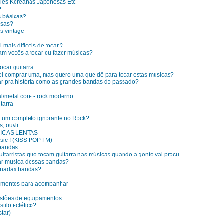
es Koreanas Japonesas Etc
?
s básicas?
esas?
s vintage
mais dificeis de tocar.?
am vocês a tocar ou fazer músicas?
car guitarra.
irei comprar uma, mas quero uma que dê para tocar estas musicas?
ar pra história como as grandes bandas do passado?
l/metal core - rock moderno
itarra
a um completo ignorante no Rock?
s, ouvir
ICAS LENTAS
sic ! (KISS POP FM)
 bandas
tarristas que tocam guitarra nas músicas quando a gente vai procu
car musica dessas bandas?
minadas bandas?
amentos para acompanhar
estões de equipamentos
tilo eclético?
tar)