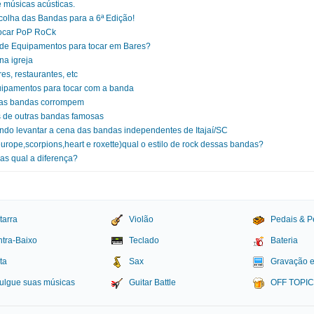
músicas acústicas.
olha das Bandas para a 6ª Edição!
ocar PoP RoCk
t de Equipamentos para tocar em Bares?
na igreja
s, restaurantes, etc
uipamentos para tocar com a banda
 as bandas corrompem
 de outras bandas famosas
o levantar a cena das bandas independentes de Itajaí/SC
urope,scorpions,heart e roxette)qual o estilo de rock dessas bandas?
as qual a diferença?
tarra
Violão
Pedais & P
tra-Baixo
Teclado
Bateria
ta
Sax
Gravação 
ulgue suas músicas
Guitar Battle
OFF TOPI