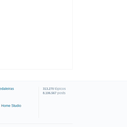
edaleiras
tópicos
313.270
posts
8.106.567
e Home Studio
C