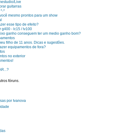
estudio/Live
rar guitarras
*-*
 você mesmo prontos para um show
al
er esse tipo de efeito?
g400 - lc15 / lv100
aixo ganho conseguem ter um medio ganho bom?
ipamentos
u filho de 11 anos. Dicas e sugestões.
razer equipamentos de fora?
tos
tos no exterior
amentos!
R...?
tros fóruns.
sas por Ivanova
idade
das