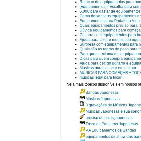
Relação de equipamentos para hom
[Equipamentos] - Escolha para comp
5.000 para gastar de equipamentos 
Como deixar seus equipamentos e
Equipamentos para Pedaleira Virtu
Quais equipamentos preciso para faz
Dúvida equipamentos para começar 
Guitarra com equipamentos para b
Ajuda para fazer o meu set de equ
Surpresa com equipamentos para me
Quais são as regras de peso para t
Para quem reclama dos equipamen
Dicas para quem compra equipamen
Ajuda para decidir guitarra e equip
Musicas para se tocar em um bar
MÚSICAS PARA COMEÇAR A TOCA
músicas legal para tocar!!!
Veja mais tópicos disponíveis em nossos ou
Bandas Japonesas
Músicas Japonesas
3 gravações de Músicas Japone
Musicas Japonesas e sua sonor
preciso de cifras japonesas
Troca de Partituras Japonesas
P.A Equipamentos de Bandas
equipamentos de show das ban