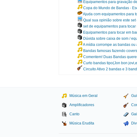
Equipamentos para gravação de 
Copa do Mundo de Bandas - Esc
Ajuda com equipamentos para t
Qual sua opinião sobre este se
set de equipamentos para tocar 
Equipamentos para tocar em bare
Dúvida sobre caixa de som / eq
A mídia corrompe as bandas ou
Bandas famosas fazendo covers
Comentem! Duas Bandas querend
Curto bandas tipo(Jon bon jovi,e
Circuito Ativo 2 bandas e 3 band
Música em Geral
Gui
Amplificadores
Con
Canto
Gai
Música Erudita
Div