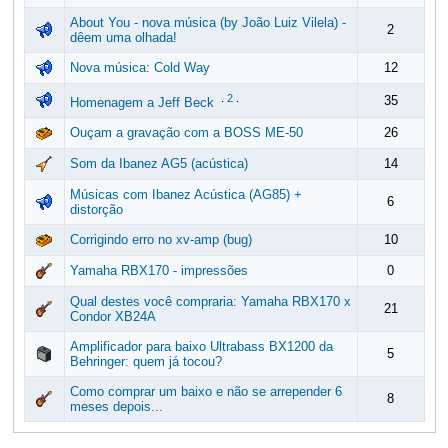
About You - nova música (by João Luiz Vilela) -
2
dêem uma olhada!
Nova música: Cold Way
12
.
2
.
35
Homenagem a Jeff Beck
Ouçam a gravação com a BOSS ME-50
26
Som da Ibanez AG5 (acústica)
14
Músicas com Ibanez Acústica (AG85) +
6
distorção
Corrigindo erro no xv-amp (bug)
10
Yamaha RBX170 - impressões
0
Qual destes você compraria: Yamaha RBX170 x
21
Condor XB24A
Amplificador para baixo Ultrabass BX1200 da
5
Behringer: quem já tocou?
Como comprar um baixo e não se arrepender 6
8
meses depois...