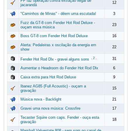
PF faz operação contra extração ilegal de
12
jacarandá
"Caminhos de Minas" - dêem uma escutada!
3
Fuzz da GT-8 com Fender Hot Rod Deluxe -
23
ouçam essa música
Boss GT-8 com Fender Hot Rod Deluxe
16
Alerta: Pedaleiras x oscilação da energia em
22
show
.
2
.
31
Fender Hot Rod Dlx - gravei alguns sons
Aumentar o Headroom do Fender Hot Rod Dlx
6
Caixa extra para Hot Rod Deluxe
9
Ibanez AG85 (Full Acoustic) - ouçam a
15
gravação
Música nova - Backlight
21
Gravei uma nova música: Crossfire
17
Tecaster Squire com caps. Fender - ouça esta
18
gravação
Marshall Valvestate 808 - sem som no canal de