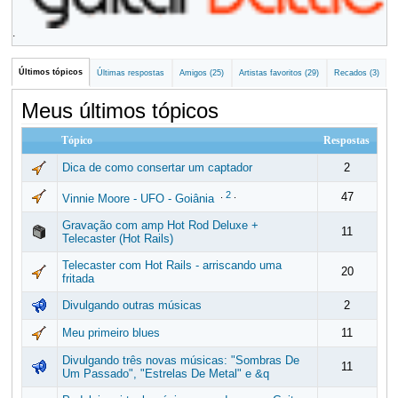
.
Últimos tópicos
Últimas respostas
Amigos (25)
Artistas favoritos (29)
Recados (3)
Meus últimos tópicos
Tópico
Respostas
Dica de como consertar um captador
2
.
2
.
47
Vinnie Moore - UFO - Goiânia
Gravação com amp Hot Rod Deluxe +
11
Telecaster (Hot Rails)
Telecaster com Hot Rails - arriscando uma
20
fritada
Divulgando outras músicas
2
Meu primeiro blues
11
Divulgando três novas músicas: "Sombras De
11
Um Passado", "Estrelas De Metal" e &q