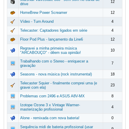
12
drive
HomeBrew Power Screamer
12
Vídeo - Turn Around
4
Telecaster: Captadores ligados em série
4
Floor Pod Plus - lançamento da Line6
12
Regravei a minha primeira música
10
"ARCABOUÇO" - dêem sua opinião!
Trabalhando com o Stereo - enriquecer a
7
gravação
Seasons - nova música (rock instrumental)
18
Telecaster Squier - finalmente comprei uma (e
23
gravei com ela)
Problemas com 2496 e ASUS A8V-MX
8
Izotope Ozone 3 x Vintage Warmer-
4
masterização profissional
Alone - remixada com nova bateria!
0
Sequência midi de bateria profissional (usar
9