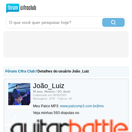
Fóruns Cifra Club
/ Detalhes do usuário João_Luiz
João_Luiz
59 anos, Mineiros / GO, Brasil
Cadastrado em 08/06/2005
Mensagens: 1578 · Tópicos: 65
Meu Palco MP3:
www.palcomp3.com.br/jlmv
.
Veja minhas 593 disputas no