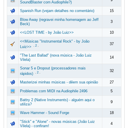
SoundBlaster com Audiophile?)
Spanish Run (vejam detalhes no comentário)
15
Blow Away (regravei minha homenagem ao Jeff
3
Beck)
<<LOST TIME - by João Luiz>>
10
<<Músicas "Instrumental Rock" - by João
37
.
2
.
Luiz>>
"The Last Ballad" (nova música - João Luiz
14
Vilela)
Sonar 5 e Dropout (processadores mais
32
.
2
.
rápidos)
Masterizei minhas músicas - dêem sua opinião
27
Problemas com MIDI na Audiophile 2496
5
Battry 2 (Native Instruments) - alguém aqui o
9
utiliza?
Wave Hammer - Sound Forge
18
"Stick" e "Alone" - novas músicas (João Luiz
4
Vilela) - confiram!