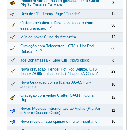
Pedaleira virtual: música gravada com o Guitar
3
Rig 3 - Estrelas De Metal
Dica de CD: Jimmy Page "Outrider"
12
Guitarra acústica + Drive valvulado: ouçam
30
.
2
.
essa gravação.
Música nova: Clube do Armazém
12
Gravação com Telecaster + GT8 + Hot Rod
60
.
2
.
3
.
Deluxe
Joe Bonamassa - "Sloe Gin" (novo disco)
8
Nova gravação: Fender Hot Rod Deluxe, GT8,
29
Ibanez AG85 (full-acoustic): "Espere A Chuva"
Nova Gravação com a Ibanez AG-85 (full-
10
acoustic)
Gravação com violão Crafter GA6N + Guitar
12
Rig
Novas Músicas Intrumentais ao Violão (Pra Ver
11
o Mar e Céus de Goiás)
Nova música - sua opinião é muito importante!
16