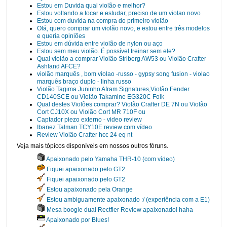
Estou em Duvida qual violão e melhor?
Estou voltando a tocar e estudar, preciso de um violao novo
Estou com duvida na compra do primeiro violão
Olá, quero comprar um violão novo, e estou entre três modelos
e queria opiniões
Estou em dúvida entre violão de nylon ou aço
Estou sem meu violão. É possível treinar sem ele?
Qual violão a comprar Violão Striberg AW53 ou Violão Crafter
Ashland AFCE?
violão marquês , bom violao -russo - gypsy song fusion - violao
marquês braço duplo - linha russo
Violão Tagima Juninho Afram Signatures,Violão Fender
CD140SCE ou Violão Takamine EG320C Folk
Qual destes Violões comprar? Violão Crafter DE 7N ou Violão
Cort CJ10X ou Violão Cort MR 710F ou
Captador piezo externo - video review
Ibanez Talman TCY10E review com vídeo
Review Violão Crafter hcc 24 eq nt
Veja mais tópicos disponíveis em nossos outros fóruns.
Apaixonado pelo Yamaha THR-10 (com vídeo)
Fiquei apaixonado pelo GT2
Fiquei apaixonado pelo GT2
Estou apaixonado pela Orange
Estou ambiguamente apaixonado :/ (experiência com a E1)
Mesa boogie dual Rectfier Review apaixonado! haha
Apaixonado por Blues!