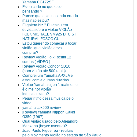
Yamaha CG172SF
Estou certo no que estou
pensando ?
Parece que estou tocando errado
mas não estou?
Ei galera blz ? Eu estou em
duvida sobre o violao VIOLÃo
FOLK MICHAEL VM925 DTC ST
NATURAL FOSCO CU
Estou querendo começar a tocar
violão, qual violão devo
comprar?
Review Violão Folk Rosini 12
cordas ( VÍDEO )
Review Violão Condor SD10
(bom violão até 500 reais)
Comprei um Yamaha APX5A e
estou com algumas duvidas...
Violão Yamaha cgbn 1 realmente
é o melhor violão
industrializado?
Pegar ritmo dessa musica pelo
vídeo.
yamaha cpx900 review
[Review] Yamaha Nippon Gakki
G350 (1967)
Qual violão usado pelo Alejandro
Manzano (boyce avenue)?
João Paulo Figueiroa - recitais
pelo Movimento Violão no estado de São Paulo