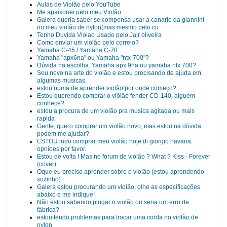
Aulas de Violão pelo YouTube
Me apaixonei pelo meu Violão
Galera queria saber se compensa usar a canario da giannini
no meu violão de nylon(mas mesmo pelo cu
Tenho Duvida Violao Usado pelo Jair oliveira
Como enviar um violão pelo correio?
Yamaha C-45 / Yamaha C-70
Yamaha "apx6na" ou Yamaha "ntx-700"?
Dúvida na escolha. Yamaha apx 9na ou yamaha ntx 700?
Sou novo na arte do violão e estou precisando de ajuda em
algumas musicas.
estou numa de aprender violão!por onde começo?
Estou querendo comprar o viõlão fender CD-140, alguém
conhece?
estou a procura de um violão pra musica agitada ou mais
rapida
Gente, quero comprar um violão novo, mas estou na dúvida
podem me ajudar?
ESTOU indo comprar meu violão hoje di giorgio havana,
opnioes por favor.
Estou de volta ! Mas no forum de violão ? What ? Kiss - Forever
(cover)
Oque eu preciso aprender sobre o violão (estou aprendendo
sozinho)
Galera estou procurando um violão, olhe as especificações
abaixo e me indique!
Não estou sabendo plugar o violão ou seria um erro de
fábrica?
estou tendo problemas para trocar uma corda no violão de
nylon