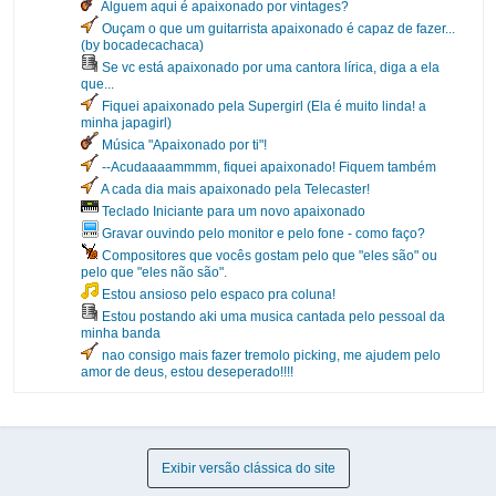
Alguem aqui é apaixonado por vintages?
Ouçam o que um guitarrista apaixonado é capaz de fazer...
(by bocadecachaca)
Se vc está apaixonado por uma cantora lírica, diga a ela
que...
Fiquei apaixonado pela Supergirl (Ela é muito linda! a
minha japagirl)
Música "Apaixonado por ti"!
--Acudaaaammmm, fiquei apaixonado! Fiquem também
A cada dia mais apaixonado pela Telecaster!
Teclado Iniciante para um novo apaixonado
Gravar ouvindo pelo monitor e pelo fone - como faço?
Compositores que vocês gostam pelo que "eles são" ou
pelo que "eles não são".
Estou ansioso pelo espaco pra coluna!
Estou postando aki uma musica cantada pelo pessoal da
minha banda
nao consigo mais fazer tremolo picking, me ajudem pelo
amor de deus, estou deseperado!!!!
Exibir versão clássica do site